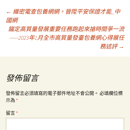
文
←
織密電查包養網網，晉陞平安保證才能_中
國網
錨定高質量發展重要任務跑起來搶時間爭一流
章
——2023年1月全市高質量發臺包養網心得展任
務述評
→
導
覽
發佈留言
發佈留言必須填寫的電子郵件地址不會公開。
必填欄位標
示為
*
留言
*