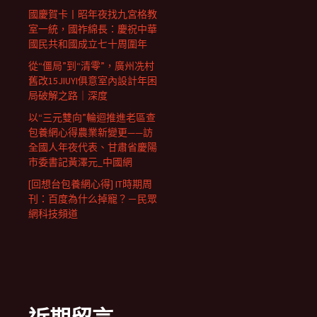
國慶賀卡丨昭年夜找九宮格教
室一統，國祚綿長：慶祝中華
國民共和國成立七十周圍年
從“僵局”到“清零”，廣州冼村
舊改15JIUYI俱意室內設計年困
局破解之路｜深度
以“三元雙向”輪迴推進老區查
包養網心得農業新變更——訪
全國人年夜代表、甘肅省慶陽
市委書記黃澤元_中國網
[回想台包養網心得] IT時期周
刊：百度為什么掉寵？－民眾
網科技頻道