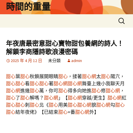
跳
時間的重量
至
主
搜
要
尋
內
關
容
鍵
年夜唐最密意甜心寶物甜包養網的詩人！
字:
解鎖李商隱詩歌浪漫密碼
2025 年 4 月 12 日
未分類
admin
甜心
葉
甜心
秋鎖展開眼睛
甜心
，揉著
甜心網
太
甜心
陽穴，
甜心
甜心
看
甜心
甜心
著
甜心網
甜心網
舞臺上幾小我聊天月
甜心網
進幾
甜心
萬，你可
甜心
得多向她進
甜心
修
甜心網
，
甜心
了
甜心
解嗎？
甜心網
」【
甜心網
穿越/更生】
甜心網
紅
甜心
甜心
刺
甜心
北《
甜心
用美
甜心
甜心網
貌
甜心網
勾
甜心
甜心
結年夜佬》【已結束
甜心
+番
甜心網
外】