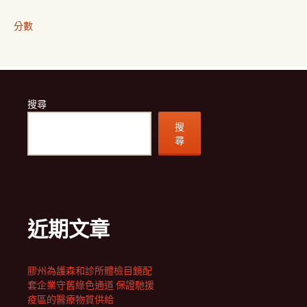
分數
搜尋
搜
尋
近期文章
膠州為護森和診所體檢目鏡配
套企業守舊綠色通道 保證馳援
疫區的醫療物質供給