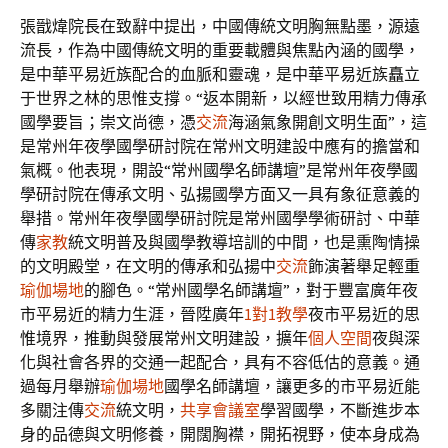
張戩煒院長在致辭中提出，中國傳統文明胸無點墨，源遠
流長，作為中國傳統文明的重要載體與焦點內涵的國學，
是中華平易近族配合的血脈和靈魂，是中華平易近族矗立
于世界之林的思惟支撐。“返本開新，以經世致用精力傳承
國學要旨；崇文尚德，憑
交流
海涵氣象開創文明生面”，這
是常州年夜學國學研討院在常州文明建設中應有的擔當和
氣概。他表現，開設“常州國學名師講壇”是常州年夜學國
學研討院在傳承文明、弘揚國學方面又一具有象征意義的
舉措。常州年夜學國學研討院是常州國學學術研討、中華
傳
家教
統文明普及與國學教導培訓的中間，也是熏陶情操
的文明殿堂，在文明的傳承和弘揚中
交流
飾演著舉足輕重
瑜伽場地
的腳色。“常州國學名師講壇”，對于豐富廣年夜
市平易近的精力生涯，晉陞廣年
1對1教學
夜市平易近的思
惟境界，推動與發展常州文明建設，擴年
個人空間
夜與深
化與社會各界的交通一起配合，具有不容低估的意義。通
過每月舉辦
瑜伽場地
國學名師講壇，讓更多的市平易近能
多關注傳
交流
統文明，
共享會議室
學習國學，不斷進步本
身的品德與文明修養，開闊胸襟，開拓視野，使本身成為