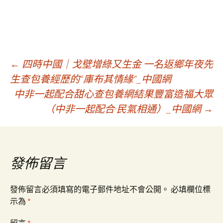
文
←
四時中國｜戈壁增綠又生金 一名返鄉年夜先
生查包養經歷的“庫布其情緣”_中國網
中非一起配合甜心查包養網結果豐富造福大眾
章
（中非一起配合·民氣相通）_中國網
→
導
覽
發佈留言
發佈留言必須填寫的電子郵件地址不會公開。
必填欄位標
示為
*