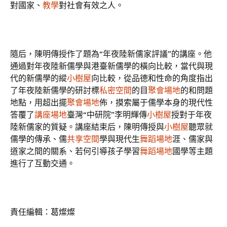
對國家、
教學
對社會有效之人。
隨后，陳明傳授作了題為“年夜陸新儒家評議”的講座。他
通過對年夜陸新儒學與港臺新儒學的橫向比較，當代與現
代的新儒學的縱
小樹屋
向比較，從品德和性命的角度指出
了年夜陸新儒學的研討標
私密空間
的目
聚會場地
的和問題
地點，用超出擺
聚會場地
佈，摸索屬于儒學本身的現代性
答覆了
講座場地
臺灣“中研院”李明輝傳
小樹屋
授對于年夜
陸新儒家的質疑。講座結束后，陳明傳授與
小樹屋
聽眾就
儒學的傳承、儒
共享空間
學與現代生
舞蹈場地
涯、儒家與
道家之間的關系、若何引導孩子學習
舞蹈場地
國學等主題
進行了互動交通。
責任編輯：葛燦燦