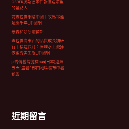
OSDER奧斯德零件報價荒涼里
的護路人
詩查包養網意中國丨牧馬祁連
延綿千年_中國網
最森和診所疫苗新
查包養高東西的品質成長調研
行｜福建長汀：管理水土流掉
恢復秀美生態_中國網
ja秀傳醫院健檢pan(日本)連續
五天“盛暑” 部門地區發布中暑
預警
近期留言