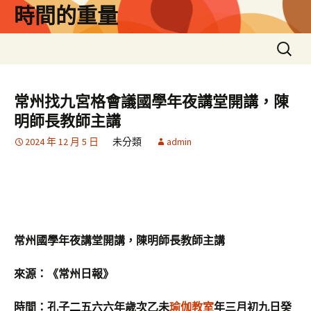
跳
時間的重量
至
主
搜
要
尋
內
關
容
鍵
常州找九宮格會議國學年夜講堂開講，陳
字:
明師長教師主講
2024 年 12 月 5 日
未分類
admin
常州國學年夜講堂開講，陳明師長教師主講
來源：《常州日報》
時間：孔子二五六六年歲次乙未
瑜伽教室
年三月初九日癸