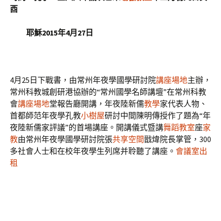
酉
耶穌2015年4月27日
4月25日下戰書，由常州年夜學國學研討院
講座場地
主辦，
常州科教城創研港協辦的“常州國學名師講壇”在常州科教
會
講座場地
堂報告廳開講，年夜陸新儒
教學
家代表人物、
首都師范年夜學孔教
小樹屋
研討中間陳明傳授作了題為“年
夜陸新儒家評議”的首場講座。開講儀式暨講
舞蹈教室
座
家
教
由常州年夜學國學研討院張
共享空間
戩煒院長掌管，300
多社會人士和在校年夜學生列席并聆聽了講座。
會議室出
租