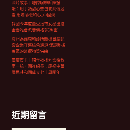
圖片故事丨聽障咖啡師陳媛
媛：用手語甜心查包養網傳遞
愛 用咖啡暖和心_中國網
韓國今年度最受接待女星出爐
金善雅台包養價格奪冠(圖)
膠州為護森和診所體檢目鏡配
套企業守舊綠色通道 保證馳援
疫區的醫療物質供給
國慶賀卡丨昭年夜找九宮格教
室一統，國祚綿長：慶祝中華
國民共和國成立七十周圍年
近期留言