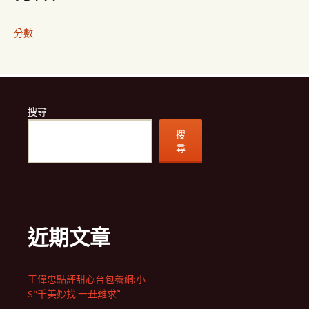
分數
搜尋
搜
尋
近期文章
王偉忠點評甜心台包養網:小
S“千美妙找 一丑難求”