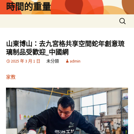
跳
時間的重量
至
主
搜
要
尋
內
關
容
鍵
山東博山：去九宮格共享空間蛇年創意琉
字:
璃制品受歡迎_中國網
2025 年 3 月 1 日
未分類
admin
家教