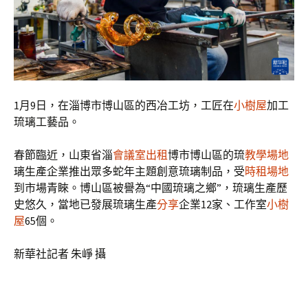
1月9日，在淄博市博山區的西冶工坊，工匠在
小樹屋
加工
琉璃工藝品。
春節臨近，山東省淄
會議室出租
博市博山區的琉
教學場地
璃生產企業推出眾多蛇年主題創意琉璃制品，受
時租場地
到市場青睞。博山區被譽為“中國琉璃之鄉”，琉璃生產歷
史悠久，當地已發展琉璃生產
分享
企業12家、工作室
小樹
屋
65個。
新華社記者 朱崢 攝