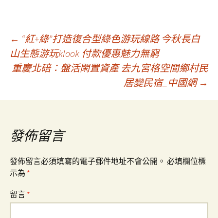
文
←
“紅+綠”打造復合型綠色游玩線路 今秋長白
山生態游玩klook 付款優惠魅力無窮
重慶北碚：盤活閑置資產 去九宮格空間鄉村民
章
居變民宿_中國網
→
導
覽
發佈留言
發佈留言必須填寫的電子郵件地址不會公開。
必填欄位標
示為
*
留言
*