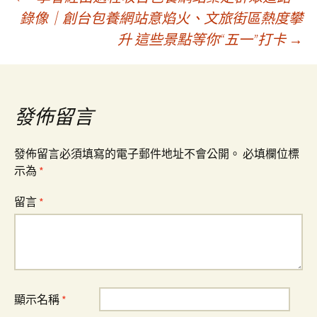
文
錄像｜創台包養網站意焰火、文旅街區熱度攀
升 這些景點等你“五一”打卡
→
章
導
發佈留言
覽
發佈留言必須填寫的電子郵件地址不會公開。
必填欄位標
示為
*
留言
*
顯示名稱
*