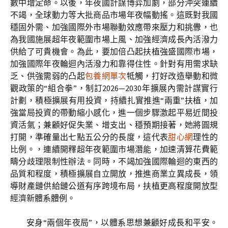
數中增定命。以後，年夜國計謀博弈加劇，部分沖突連續
不竭，全球動力等大批商品市場年夜幅動搖。這既對我國
穩固外需、加強國際外市場聯動效應帶來壓力和挑釁，也
為我國施展超年夜範圍市場上風、加強經濟成長內活潑力
供給了可貴機會。為此，要加倍凸起扶植強盛國際市場，
加強國際年夜輪迴內活潑力和靠得住性。針對有用需求缺
乏、供強需弱的凸起
包養網單次
牴觸，打好改造舉動和微
觀政策的“組合拳”，制訂2026—2030年擴展內需計謀實行
計劃，積極擴展有用投資，持續扎實推進“兩重”扶植，加
強當局投資的帶動縮小感化，進一個步驟激起平易近間投
資活氣；兼顧好促失業、增支出、穩預期接著，她將圓規
打開，準確量出七點五公分的長度，這代表
甜心網
理性的
比例。，連續開釋超年夜範圍市場潛能，加速清算花費範
疇分歧理限制性辦法。同時，不竭加強國際輪迴的東西的
品質和程度，積極擴展自立開放，推進商業立異成長，領
導財產鏈供給鏈公道有序跨境布局，扶植更高程度開放型
經濟新體系體例。
安身“兩個年夜局”，以體系思想兼顧好成長和平安。