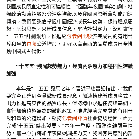
我國成長簡直定性和可連續性。”面臨年夜國博弈加劇、地
緣政治動蕩招致部分沖突進級以及我國國際新舊動能加速
轉換，我們要迷信掌握中國經濟成長年夜勢，保持體系思
想、底線思想，果斷成長信念，堅持計謀定力，深刻實行
“十五五”計劃綱領，推進經
包養網比較
濟完成質的有用晉
陞和量的
包養
公道增加，更好以高東西的品質成長周全推
動中國式古代化。
“十五五”殘局起勢無力，經濟內活潑力和穩固性連續
加強
本年是“十五五”殘局之年。習近平總書記指出：“我們
要完全正確周全貫徹新成長理念，加速構建新成長格式，
出力推進高東西的品質成長，保持穩中求進任務總基調，
實行加倍積極無為的微觀政策，推進經濟完成質的有用晉
陞和量的公道增加，堅持
包養網評價
社會協調穩固，盡力
完成‘十五五’傑出殘局。”本年一季度，面臨復雜嚴重情
勢，黨中心實時加年夜微觀調控力度，我國有用應對內部