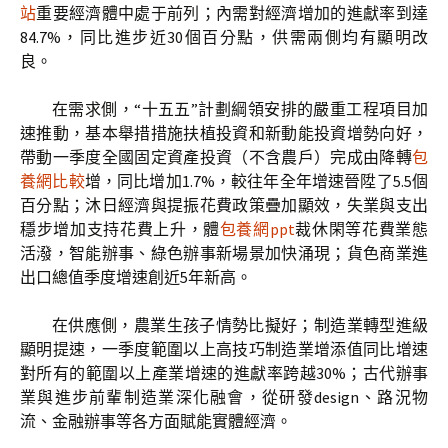
站
重要經濟體中處于前列；內需對經濟增加的進獻率到達
84.7%，同比進步近30個百分點，供需兩側均有顯明改
良。
在需求側，“十五五”計劃綱領安排的嚴重工程項目加
速推動，基本舉措措施扶植投資和新動能投資增勢向好，
帶動一季度全國固定資產投資（不含農戶）完成由降轉
包
養網比較
增，同比增加1.7%，較往年全年增速晉陞了5.5個
百分點；沐日經濟與提振花費政策疊加顯效，失業與支出
穩步增加支持花費上升，體
包養網ppt
裁休閑等花費業態
活潑，智能辦事、綠色辦事新場景加快涌現；貨色商業進
出口總值季度增速創近5年新高。
在供應側，農業生孩子情勢比擬好；制造業轉型進級
顯明提速，一季度範圍以上高技巧制造業增添值同比增速
對所有的範圍以上產業增速的進獻率跨越30%；古代辦事
業與進步前輩制造業深化融會，從研發design、路況物
流、金融辦事等各方面賦能實體經濟。