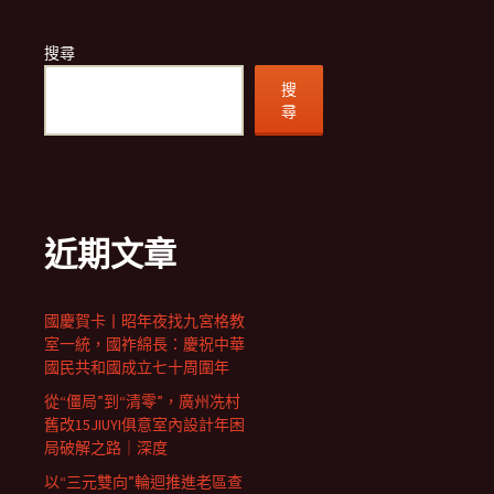
搜尋
搜
尋
近期文章
國慶賀卡丨昭年夜找九宮格教
室一統，國祚綿長：慶祝中華
國民共和國成立七十周圍年
從“僵局”到“清零”，廣州冼村
舊改15JIUYI俱意室內設計年困
局破解之路｜深度
以“三元雙向”輪迴推進老區查