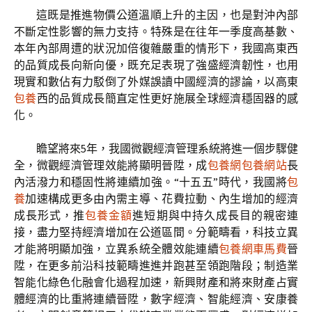
這既是推進物價公道溫順上升的主因，也是對沖內部
不斷定性影響的無力支持。特殊是在往年一季度高基數、
本年內部周遭的狀況加倍復雜嚴重的情形下，我國高東西
的品質成長向新向優，既充足表現了強盛經濟韌性，也用
現實和數佔有力駁倒了外媒誤讀中國經濟的謬論，以高東
包養
西的品質成長簡直定性更好施展全球經濟穩固器的感
化。
瞻望將來5年，我國微觀經濟管理系統將進一個步驟健
全，微觀經濟管理效能將顯明晉陞，成
包養網
包養網站
長
內活潑力和穩固性將連續加強。“十五五”時代，我國將
包
養
加速構成更多由內需主導、花費拉動、內生增加的經濟
成長形式，推
包養金額
進短期與中持久成長目的親密連
接，盡力堅持經濟增加在公道區間。分範疇看，科技立異
才能將明顯加強，立異系統全體效能連續
包養網車馬費
晉
陞，在更多前沿科技範疇進進并跑甚至領跑階段；制造業
智能化綠色化融會化過程加速，新興財產和將來財產占實
體經濟的比重將連續晉陞，數字經濟、智能經濟、安康養