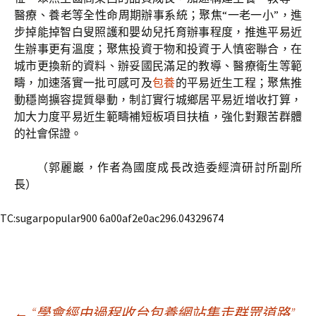
醫療、養老等全性命周期辦事系統；聚焦“一老一小”，進
步掉能掉智白叟照護和嬰幼兒托育辦事程度，推進平易近
生辦事更有溫度；聚焦投資于物和投資于人慎密聯合，在
城市更換新的資料、辦妥國民滿足的教導、醫療衛生等範
疇，加速落實一批可感可及
包養
的平易近生工程；聚焦推
動穩崗擴容提質舉動，制訂實行城鄉居平易近增收打算，
加大力度平易近生範疇補短板項目扶植，強化對艱苦群體
的社會保證。
（
郭麗巖，
作者為國度成長改造委經濟研討所副所
長）
TC:sugarpopular900 6a00af2e0ac296.04329674
←
“學會經由過程收台包養網站集走群眾道路”