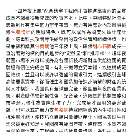
“四年夜上風”配合筑牢了我國扎實推進高東西的品質
成長不竭獲得新成效的堅實基本。此中，中國特點社會主
義軌制具有集中氣力辦年夜事、無力有用應對內部風險挑
釁
包養情婦
的明顯特色，既可以或許為國度久遠計謀計
劃、嚴重科技攻關等供給堅實的政治包管和組織保證，也
是兼顧和諧其
包養網
他三年夜上風、確保
甜心花園
成長一
直沿著對的標的目的進步的“定盤星”和“批示棒”。超年夜
範圍市場不只可以或許為各類新技巧新財產供給遼闊的實
驗場和價值完成空間，有利于攤薄立異本錢、疾速構成範
圍效應，並且可以或許以強盛的需求引力，連續吸引全球
高端要素資本，從而催生和塑造加倍進步前輩的財產系統
與人才構造。我國具有全球最完全、範圍最年夜的產業系
統，財產鏈供給鏈韌性強、配套全，這既是將軌制效能和
市場潛力轉化為實際生孩子力、完成量才錄用的要害載
體，也可以或許無力支
包養網
持我國經濟的內生穩固性和
抗沖擊才能，使技巧立異結果敏捷財產化、國民美妙生涯
需求被更好知足。我國擁有範圍年夜、條理高、本質不竭
晉陞的迷信家、工程師、技巧休息者步隊，為科技立異與