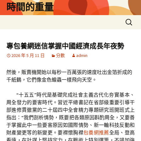
跳
時間的重量
至
主
搜
要
尋
內
關
容
鍵
專包養網迷信掌握中國經濟成長年夜勢
字:
2026 年 5 月 11 日
分數
admin
然後，販賣機開始以每秒一百萬張的速度吐出金箔折成的
千紙鶴，它們像金色蝗蟲一樣飛向天空。
“十五五”時代是基礎完成社會主義古代化夯實基本、
周全發力的要害時代。習近平總書記在省部級重要引導干
部進修貫徹黨的二十屆四中全會精力專題研究班開班式上
指出：“我們剖析情勢，既要把各類原因斟酌周全，又要善
于掌握此中一些要害原因如國際情勢、新一輪科技反動和
財產變更等的新變更。要襟懷胸襟
包養網推薦
全局、登高
看遠，在計謀上堅持定力，在戰術上特別運籌，不竭加強