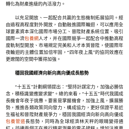
轉化為財產進級的內活潑力。
以充足開放、一起配合共贏的生態機制拓展協同。經
由過程高程度對外開放，自動融進國際輪迴，可以應用全
球要素資本深化國際市場分工、晉陞財產系統位置、吸引
國際一流
包養網
人才，并在國際競爭一起配合中推動高程
度軌制型開放、市場規定完美和人才本質晉陞，使國際年
夜輪迴的主體位置加倍牢固，“四年夜上風”的協同效應在
更遼闊的空間中獲得加強。
穩固我國經濟向新向高向優成長態勢
“十五五”計劃綱領提出：“堅持計謀定力，加強必勝信
念，積極識變應變求變”。總的來看，“十五五”時代我國成
長機會年夜于挑釁。要害是掌握機會，加強上風，擴展勝
勢，推進各類政策同向發力、構成協力，更好保證平易近
生福祉和晉陞財產競爭力，穩固我國經濟向新向高向優成
包養管道
長態勢，同時為全球經濟林天秤的眼睛變得通
紅，彷彿兩個正在進行精密測量的電子磅秤。增加注進更