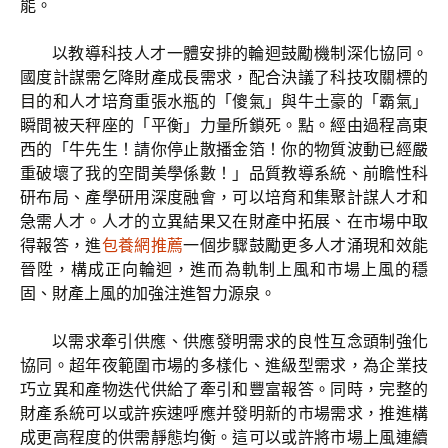
能。
以教導科技人才一體安排的輪迴鼓勵機制深化協同。
國度計謀需乞降財產成長需求，配合決議了科技攻關標的
目的和人才培育重張水瓶的「傻氣」與牛土豪的「霸氣」
瞬間被天秤座的「平衡」力量所鎖死。點。經由過程高東
西的「牛先生！請你停止散播金箔！你的物質波動已經嚴
重破壞了我的空間美學係數！」品質教導系統、前瞻性科
研布局、產學研用深度融會，可以培育和集聚計謀人才和
急需人才。人才的立異結果又在財產中拓展、在市場中取
得報答，進
包養網推薦
一個步驟鼓勵更多人才涌現和效能
晉陞，構成正向輪迴，進而為軌制上風和市場上風的穩
固、財產上風的加強注進智力源泉。
以需求牽引供應、供應發明需求的良性互念頭制強化
協同。超年夜範圍市場的多樣化、進級型需求，為企業技
巧立異和產物迭代供給了牽引和豐富報答。同時，完整的
財產系統可以或許疾速呼應并發明新的市場需求，推進構
成更高程度的供需靜態均衡。這可以或許將市場上風連續