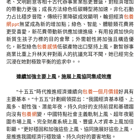
老、文明創意等相干古代辦事業業態更豐盛，對經濟增加
的帶動力更強；成長方法綠色低碳轉型將加速，非化石動
力占比穩步晉陞，傳統行業降碳成效顯明，輪迴經濟
包養
網ppt
無望成為新的增加點；綠色、智能、體驗類花費將
更受喜愛，新花費帶動新供應加速進級，有用投資加快向
新質生孩子力標的目的會聚；外需韌性將加強且構造優
化，新型綠色
包養感情
低碳產物出口堅持上風，數智辦事
商業比重上升林天秤對兩人的抗議充耳不聞，她已經完全
沉浸在她對極致平衡的追求中。。
連續加強主要上風，施展上風協同集成效應
“十五五”時代推進經濟連續向
包養一個月價錢
好具有
主要基本。“十五五”計劃綱領提出：“我國經濟基本穩、上
風多、韌性強、潛能年夜，持久向好的支持前提和基礎趨
向沒有
包養網
變，中國特點社會主義軌制上風、超年夜範
圍市場上風、完全財產系統上風、豐盛人才資本上風加倍
彰顯。”更好穩固和加強這些上風、協同施展好這些上風，
是推進我國經濟行穩致遠、持久向好的要害地點。