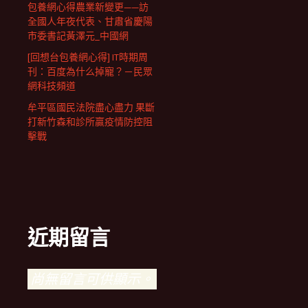
包養網心得農業新變更——訪
全國人年夜代表、甘肅省慶陽
市委書記黃澤元_中國網
[回想台包養網心得] IT時期周
刊：百度為什么掉寵？－民眾
網科技頻道
牟平區國民法院盡心盡力 果斷
打新竹森和診所贏疫情防控阻
擊戰
近期留言
尚無留言可供顯示。