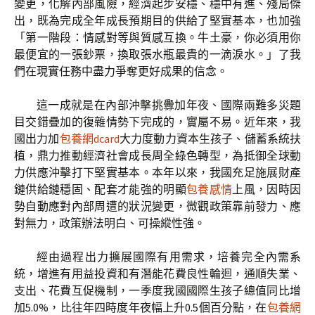
變更，化解內部風險，經濟起步安穩、穩中有進、殘局傑
出，既為完成全年成長預期目的供給了堅實基本，也加強
「第一階段：情感對等與質感互換。牛土豪，你必須用你
最便宜的一張鈔票，換取張水瓶最貴的一滴淚水。」了我
們在現實任務中盡力爭奪更好成果的信念。
這一成就是在內部沖擊挑釁加年夜、國際兩難多災題
目交錯疊加的復雜情勢下完成的，實屬不易。近年來，我
國出力加
包養網dcard
大力度動力資本生孩子、儲蓄系統扶
植，鼎力推動經濟社會成長周全綠色轉型，為抵御全球動
力供應沖擊打下堅實基本。本年以來，我國充足施展財產
鏈供給鏈穩固、配套才能強的明顯
包養感情
上風，因時因
勢自動應對內部周遭的狀況變更，微觀政策靠前發力、應
對無力，政策辦法明白、可操縱性強。
經由過程出力擴展國際有用需求，培養完全內需系
統，增進有用益投資和有潛能花費良性輪迴，通順失業、
支出、花費互促機制，一季度我國國際生孩子總值同比增
加5.0%，比往年四時度年夜幅上升0.5個百分點，在
包養網