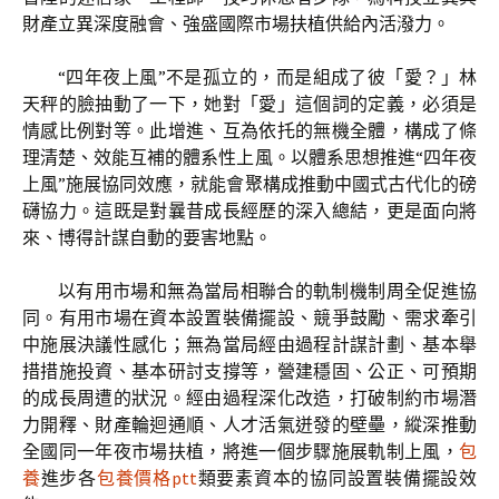
財產立異深度融會、強盛國際市場扶植供給內活潑力。
“四年夜上風”不是孤立的，而是組成了彼「愛？」林
天秤的臉抽動了一下，她對「愛」這個詞的定義，必須是
情感比例對等。此增進、互為依托的無機全體，構成了條
理清楚、效能互補的體系性上風。以體系思想推進“四年夜
上風”施展協同效應，就能會聚構成推動中國式古代化的磅
礴協力。這既是對曩昔成長經歷的深入總結，更是面向將
來、博得計謀自動的要害地點。
以有用市場和無為當局相聯合的軌制機制周全促進協
同。有用市場在資本設置裝備擺設、競爭鼓勵、需求牽引
中施展決議性感化；無為當局經由過程計謀計劃、基本舉
措措施投資、基本研討支撐等，營建穩固、公正、可預期
的成長周遭的狀況。經由過程深化改造，打破制約市場潛
力開釋、財產輪迴通順、人才活氣迸發的壁壘，縱深推動
全國同一年夜市場扶植，將進一個步驟施展軌制上風，
包
養
進步各
包養價格ptt
類要素資本的協同設置裝備擺設效