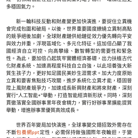
多穩固氣力。
新一輪科技反動和財產變更加快演進，要捉住立異機
會完成包圍和破局。以後，世界重要國度繚繞立異制高點
的競爭絕後加劇，全球財產鏈供給鏈從效力優先轉向平安
與效力并重，浮現區域化、多元化特征。這加倍凸顯了我
國經濟自立可控、向高攀緣、數智轉型的需要性和緊急
性。為此，要加倍凸起筑牢實體經濟基礎，出力扶植古代
化財產系統、加速高程度科技自立自強，以此培養強大新
質生孩子力，更好知足國民美妙生涯需求。加大力度原始
立異和要害焦點技巧攻關，進步系統化立異才能，穩固晉
陞上風財產競爭力，加速成長新興財產和將來財產，深刻
實行“人工智能+”舉動，打造智能經濟新形狀。同時，深刻
貫徹落實全國辦事業年夜會精力，實行好辦事業擴能提質
舉動，增進辦事業優質高效成長。
世界百年變局加快演進，全球事變交錯招致外需存在
不斷
包養網ppt
定性，必需保持做強國際年夜輪迴，于變