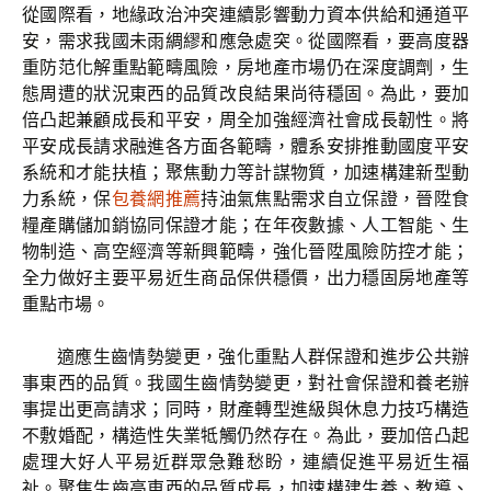
從國際看，地緣政治沖突連續影響動力資本供給和通道平
安，需求我國未雨綢繆和應急處突。從國際看，要高度器
重防范化解重點範疇風險，房地產市場仍在深度調劑，生
態周遭的狀況東西的品質改良結果尚待穩固。為此，要加
倍凸起兼顧成長和平安，周全加強經濟社會成長韌性。將
平安成長請求融進各方面各範疇，體系安排推動國度平安
系統和才能扶植；聚焦動力等計謀物質，加速構建新型動
力系統，保
包養網推薦
持油氣焦點需求自立保證，晉陞食
糧產購儲加銷協同保證才能；在年夜數據、人工智能、生
物制造、高空經濟等新興範疇，強化晉陞風險防控才能；
全力做好主要平易近生商品保供穩價，出力穩固房地產等
重點市場。
適應生齒情勢變更，強化重點人群保證和進步公共辦
事東西的品質。我國生齒情勢變更，對社會保證和養老辦
事提出更高請求；同時，財產轉型進級與休息力技巧構造
不敷婚配，構造性失業牴觸仍然存在。為此，要加倍凸起
處理大好人平易近群眾急難愁盼，連續促進平易近生福
祉。聚焦生齒高東西的品質成長，加速構建生養、教導、