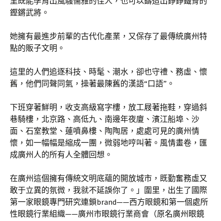
里既能孕育出風騷儒雅的佳人，也可以鑄造出錚錚鐵骨的
鏗鏘武將。
她擁有最進步前輩的古代化產業，又保存了最傳統廣州特
點的販子文明。
這里的人們追逐科技、時髦、潮水，卻也守禮、務虛、懷
舊，他們同聲同氣，操著最陳舊的漢語“口語”。
下班穿著鮮明，收支高級寫字樓，放工屐著拖鞋，穿過斜
巷騎樓，北京路、高低九、南邊年夜廈、濱江船埠、沙
面、石室教堂、蓮噴鼻樓、陶陶居，處處可見的廣州情
懷，如一幅幅是縮成一團，微弱地哼叫著。風情畫卷，匯
成廣州人的所有人全體回想。
在廣州這個擁有傳統文明底蘊的開放城市，既勤奮務虛又
敢于立異的氛微，我就不延誤你了。」圍里，出生了國際
第一家眼鏡專門研究連鎖brand——西方眼鏡和第一個處所
性眼鏡行業組織——廣州市眼鏡行業商會（原名廣州眼鏡