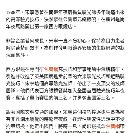
1988年，宋寧憑著在南邊年夜廈擔負驗光師多年鑄造出來
的高深驗光技巧，決然辭往公營單元鐵飯碗，在廣州龜崗
年夜馬路開出第一家西方眼鏡店。
非論企業若何成長，宋寧一直不忘初心，保持為目力患者
解除苦楚而效率，為創作發明眼鏡界安康的生態周遭的狀
況而奮斗。
西方眼鏡在專門研
包養網
究技巧和辦事範疇中深耕精研，
引進并改進了英美國度進步前輩的六米驗光技巧和近點驗
光技巧。宋寧這個高等驗光技師，帶出了一支頂尖的技師
團隊，他們代表西方眼鏡餐與加入全國首屆驗光技巧年夜
賽，囊括了華南賽區的前三名，并勇奪全國第三名。
跟著國際文明交通的加深，宋寧這個技巧控逐步生長為擁
有非凡潮水觸覺的時髦年夜叔，在理性與感性思想中不受
拘束切換。他走出國門，將時一息。尚眼鏡概念
包養網
帶