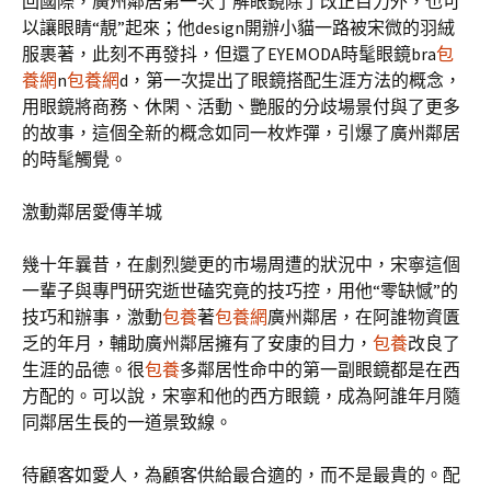
回國際，廣州鄰居第一次了解眼鏡除了改正目力外，也可
以讓眼睛“靚”起來；他design開辦小貓一路被宋微的羽絨
服裹著，此刻不再發抖，但還了EYEMODA時髦眼鏡bra
包
養網
n
包養網
d，第一次提出了眼鏡搭配生涯方法的概念，
用眼鏡將商務、休閑、活動、艷服的分歧場景付與了更多
的故事，這個全新的概念如同一枚炸彈，引爆了廣州鄰居
的時髦觸覺。
激動鄰居愛傳羊城
幾十年曩昔，在劇烈變更的市場周遭的狀況中，宋寧這個
一輩子與專門研究逝世磕究竟的技巧控，用他“零缺憾”的
技巧和辦事，激動
包養
著
包養網
廣州鄰居，在阿誰物資匱
乏的年月，輔助廣州鄰居擁有了安康的目力，
包養
改良了
生涯的品德。很
包養
多鄰居性命中的第一副眼鏡都是在西
方配的。可以說，宋寧和他的西方眼鏡，成為阿誰年月隨
同鄰居生長的一道景致線。
待顧客如愛人，為顧客供給最合適的，而不是最貴的。配