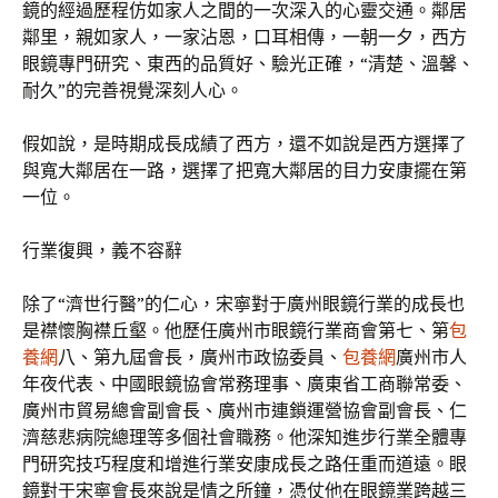
鏡的經過歷程仿如家人之間的一次深入的心靈交通。鄰居
鄰里，親如家人，一家沾恩，口耳相傳，一朝一夕，西方
眼鏡專門研究、東西的品質好、驗光正確，“清楚、溫馨、
耐久”的完善視覺深刻人心。
假如說，是時期成長成績了西方，還不如說是西方選擇了
與寬大鄰居在一路，選擇了把寬大鄰居的目力安康擺在第
一位。
行業復興，義不容辭
除了“濟世行醫”的仁心，宋寧對于廣州眼鏡行業的成長也
是襟懷胸襟丘壑。他歷任廣州市眼鏡行業商會第七、第
包
養網
八、第九屆會長，廣州市政協委員、
包養網
廣州市人
年夜代表、中國眼鏡協會常務理事、廣東省工商聯常委、
廣州市貿易總會副會長、廣州市連鎖運營協會副會長、仁
濟慈悲病院總理等多個社會職務。他深知進步行業全體專
門研究技巧程度和增進行業安康成長之路任重而道遠。眼
鏡對于宋寧會長來說是情之所鐘，憑仗他在眼鏡業跨越三