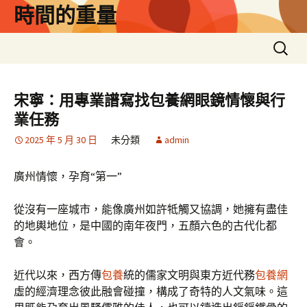
跳
時間的重量
至
主
搜
要
尋
內
關
容
鍵
宋寧：用專業譜寫找包養網眼鏡情懷與行
字:
業任務
2025 年 5 月 30 日
未分類
admin
廣州情懷，孕育“第一”
從沒有一座城市，能像廣州如許牴觸又協調，她擁有盡佳
的地輿地位，是中國的南年夜門，五顏六色的古代化都
會。
近代以來，西方傳
包養
統的儒家文明與東方近代務
包養網
虛的經濟理念彼此融會碰撞，構成了奇特的人文氣味。這