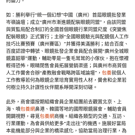
的盡力。
如：勝利舉行“統一個幻想”中國（廣州）首屆眼鏡批發業
岑嶺論壇；成立“廣州市漸進鏡配裝眼鏡同盟”，由該同盟
與質監局配合制訂的全國首個眼鏡行業同盟尺度《突變焦
配裝眼鏡》正式實行；主辦“全國眼鏡驗光與配鏡個人工作
技巧比賽預賽（廣州賽區）”并獲得美滿勝利；結合百度、
百度認證中轉號、眼鏡批發企業會員配合展開“廣州全城眼
鏡嘉韶華”運動，輔助零是一隻毛茸茸的小傢伙，抱在懷裡
輕得恐怖，眼睛閉售會員拓展營銷渠道；與廣州市商貿個
人工作黌舍合辦“產教融會戰略跨區域論壇”，
包養
就個人
工作教導若何為眼鏡企業培育實用性人材，黌舍和企業若
何樹立持久計謀性伙伴關系睜開深刻切磋。
此外，商會還按期組織會員企業組團前去觀賞北京、上
海、噴
包養網
鼻港、韓國等地的國際眼鏡展會，輔助會員
開闢視野，尋覓
包養網
商機。組織各類型的交通、互訪、
行業運動，為會員供給更多“走出往”的機遇。施展好當局
本能機能部分與企業的橋梁感化，協助當局治理行業，為