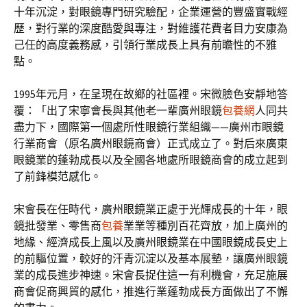
十年沉淀，對眼鏡專門研究驗配，企業運營的豐盛實戰經
歷，對行業的深度酷愛與專注，對維護花費者目力安康為
己任的高度義務感，引領行業成長上具有前瞻性的不雅
點。
1995年元月，在呈現在故鄉的社區裡。宋微臉色安靜地答
覆：「出了宋寧會長與其他老一輩廣州眼鏡
包養網
人同共
盡力下，國際第一個處所性眼鏡行業組織——廣州市眼鏡
行業商會（原名廣州眼鏡商會）正式成立了。對后來廣東
眼鏡業的蓬勃成長以及全國各地處所眼鏡商會的成立起到
了前鋒模范感化。
宋會長在任時代，廣州眼鏡業正處于光輝成長的十年，眼
鏡批發業、零售商
包養
業業等種別百花齊放，加上廣州的
地緣、經濟成長上風以及廣州眼鏡業在中國眼鏡成長史上
的前驅位置，較好的汗青沉淀以及基本展墊，讓廣州眼鏡
業的成長進步神速。宋會長捉住這一有利機會，充足施展
商會促商興貿的感化，推進行業蓬勃成長方面做出了不懈