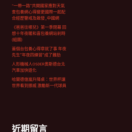
“一帶一路”共開國家應對天氣
查包養網心得變更國際一起配
合經歷鑒戒及啟發_中國網
《爸爸往哪兒》第一季閉幕 回
想十年夜暖和喜包養網站剎時
(組圖)
蓋個台包養心得章就了事 年夜
先生”年夜四練習”成了雞肋
人形機械人OSDER奧斯德台北
汽車加快退化
哈蘭德億嵐升降桌：世界杯讓
世界看到挪威 激勵新一代球員
近期留言