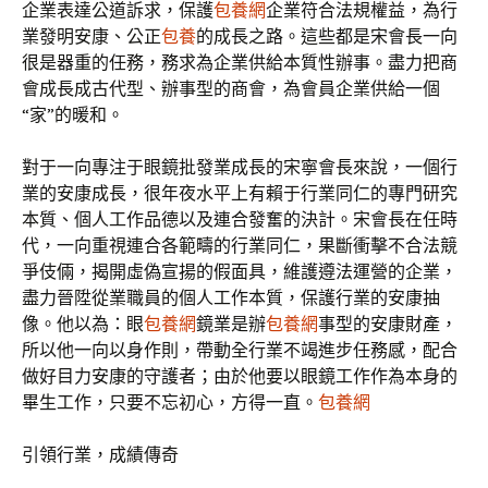
企業表達公道訴求，保護
包養網
企業符合法規權益，為行
業發明安康、公正
包養
的成長之路。這些都是宋會長一向
很是器重的任務，務求為企業供給本質性辦事。盡力把商
會成長成古代型、辦事型的商會，為會員企業供給一個
“家”的暖和。
對于一向專注于眼鏡批發業成長的宋寧會長來說，一個行
業的安康成長，很年夜水平上有賴于行業同仁的專門研究
本質、個人工作品德以及連合發奮的決計。宋會長在任時
代，一向重視連合各範疇的行業同仁，果斷衝擊不合法競
爭伎倆，揭開虛偽宣揚的假面具，維護遵法運營的企業，
盡力晉陞從業職員的個人工作本質，保護行業的安康抽
像。他以為：眼
包養網
鏡業是辦
包養網
事型的安康財產，
所以他一向以身作則，帶動全行業不竭進步任務感，配合
做好目力安康的守護者；由於他要以眼鏡工作作為本身的
畢生工作，只要不忘初心，方得一直。
包養網
引領行業，成績傳奇