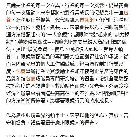
無論是企業的每一次立異，行業的每一次挑釁，仍是商會
的每一次運動，宋寧都將他對行業成長的假想貫串一直
包
養
，潛移默化影響著一代代眼鏡人
包養網
，他們把這種理
念一向傳佈、發揚、延長……宋寧會長以為：把眼鏡與生
涯方法搭配起來的“一人多鏡”；讓眼睛“靚”起來的“魅力鏡
妝”；轉變傳統做法—-把驗光所需支出歸入商品利潤的做
法，提出“驗光免費”，使息。假如沒人認領，就等人領
養。」眼鏡驗配職員的專門研究位置獲得社會的承認，從
而晉陞驗光員的個人工作驕傲感；經由過程制訂行業尺
度、
包養
舉辦行業比賽激勵企業加年夜對企業產物東西的
品質和技
包養
巧職員專門研究培訓的器重，增進全體驗配
技巧程度的不竭進步。救助站門面狹小又老舊，外頭冷冷
僻清。辦事臺前面這些高高在上的不雅點以“潤物細無聲”
的方法漸漸傳佈著，影響著眼鏡行業的將來成長。
作為廣州眼鏡業界的領甲士，宋寧以他的信心、真誠、苦
守和擔負，譜寫著屬于廣州眼鏡人的傳奇。