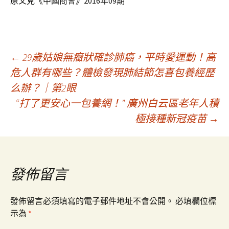
原文見《中國商會》2016年09期
文
←
29歲姑娘無癥狀確診肺癌，平時愛運動！高
危人群有哪些？體檢發現肺結節怎喜包養經歷
么辦？｜第2眼
章
“打了更安心一包養網！” 廣州白云區老年人積
極接種新冠疫苗
→
導
覽
發佈留言
發佈留言必須填寫的電子郵件地址不會公開。
必填欄位標
示為
*