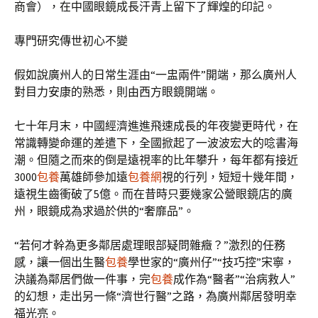
商會），在中國眼鏡成長汗青上留下了輝煌的印記。
專門研究傳世初心不變
假如說廣州人的日常生涯由“一盅兩件”開端，那么廣州人
對目力安康的熟悉，則由西方眼鏡開端。
七十年月末，中國經濟進進飛速成長的年夜變更時代，在
常識轉變命運的差遣下，全國掀起了一波波宏大的唸書海
潮。但隨之而來的倒是遠視率的比年攀升，每年都有接近
3000
包養
萬雄師參加遠
包養網
視的行列，短短十幾年間，
遠視生齒衝破了5億。而在昔時只要幾家公營眼鏡店的廣
州，眼鏡成為求過於供的“奢靡品”。
“若何才幹為更多鄰居處理眼部疑問雜癥？”激烈的任務
感，讓一個出生醫
包養
學世家的“廣州仔”“技巧控”宋寧，
決議為鄰居們做一件事，完
包養
成作為“醫者”“治病救人”
的幻想，走出另一條“濟世行醫”之路，為廣州鄰居發明幸
福光亮。