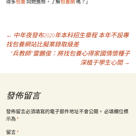
得多
包養
向她進修，了解
包養網
嗎？」
文
←
中年夜發布2020年本科招生章程 本年不設專
找包養網站比擬業錄取級差
“兵教師”雷鵬俊：將找包養心得家國情懷種子
章
深植于學生心間
→
導
覽
發佈留言
發佈留言必須填寫的電子郵件地址不會公開。
必填欄位標
示為
*
留言
*