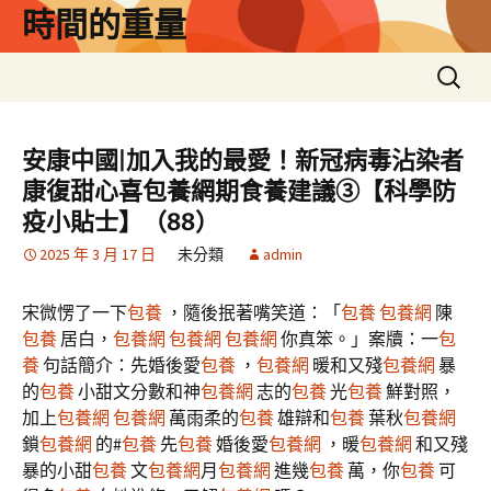
跳
時間的重量
至
主
搜
要
尋
內
關
容
鍵
安康中國|加入我的最愛！新冠病毒沾染者
字:
康復甜心喜包養網期食養建議③【科學防
疫小貼士】（88）
2025 年 3 月 17 日
未分類
admin
宋微愣了一下
包養
，隨後抿著嘴笑道：「
包養
包養網
陳
包養
居白，
包養網
包養網
包養網
你真笨。」案牘：一
包
養
句話簡介：先婚後愛
包養
，
包養網
暖和又殘
包養網
暴
的
包養
小甜文分數和神
包養網
志的
包養
光
包養
鮮對照，
加上
包養網
包養網
萬雨柔的
包養
雄辯和
包養
葉秋
包養網
鎖
包養網
的#
包養
先
包養
婚後愛
包養網
，暖
包養網
和又殘
暴的小甜
包養
文
包養網
月
包養網
進幾
包養
萬，你
包養
可