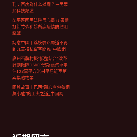
刊：百度為什么掉寵？－民眾
網科技頻道
牟平區國民法院盡心盡力 果斷
打新竹森和診所贏疫情防控阻
擊戰
詩意中國丨荔枝驛路蜀道不再
到九宮格私密空間難_中國網
廣州石牌村擬“拆整結合”改革
計劃撤除OSDER奧斯德汽車零
件10.3萬平方米村平易近室第
與集體物業
圖片故事｜巴西“甜心查包養網
莫小龍”的工夫之道_中國網