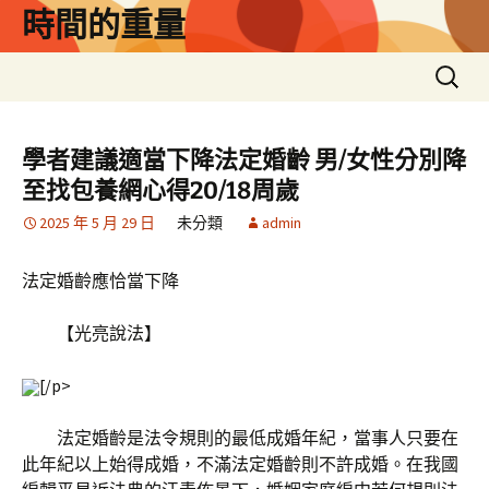
跳
時間的重量
至
主
搜
要
尋
內
關
容
鍵
學者建議適當下降法定婚齡 男/女性分別降
字:
至找包養網心得20/18周歲
2025 年 5 月 29 日
未分類
admin
法定婚齡應恰當下降
【光亮說法】
[/p>
法定婚齡是法令規則的最低成婚年紀，當事人只要在
此年紀以上始得成婚，不滿法定婚齡則不許成婚。在我國