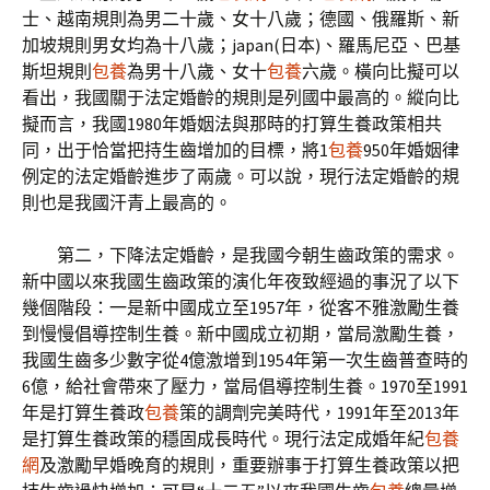
士、越南規則為男二十歲、女十八歲；德國、俄羅斯、新
加坡規則男女均為十八歲；japan(日本)、羅馬尼亞、巴基
斯坦規則
包養
為男十八歲、女十
包養
六歲。橫向比擬可以
看出，我國關于法定婚齡的規則是列國中最高的。縱向比
擬而言，我國1980年婚姻法與那時的打算生養政策相共
同，出于恰當把持生齒增加的目標，將1
包養
950年婚姻律
例定的法定婚齡進步了兩歲。可以說，現行法定婚齡的規
則也是我國汗青上最高的。
第二，下降法定婚齡，是我國今朝生齒政策的需求。
新中國以來我國生齒政策的演化年夜致經過的事況了以下
幾個階段：一是新中國成立至1957年，從客不雅激勵生養
到慢慢倡導控制生養。新中國成立初期，當局激勵生養，
我國生齒多少數字從4億激增到1954年第一次生齒普查時的
6億，給社會帶來了壓力，當局倡導控制生養。1970至1991
年是打算生養政
包養
策的調劑完美時代，1991年至2013年
是打算生養政策的穩固成長時代。現行法定成婚年紀
包養
網
及激勵早婚晚育的規則，重要辦事于打算生養政策以把