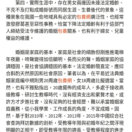
第四，實際生涯中，存在男女兩邊因未達法定婚齡、
不克不及打點成婚掛號而同居生涯、生養後代的景象。這
種景象在我國一些地域具有必定的
包養網
廣泛性，也經常
激發膠葛甚至惡性事務。恰當下降法定婚齡有利于這部門
人締結受法令維護的婚姻
包養
關系，也有利于婦女、兒童
權益的維護。
婚姻是家庭的基本，家庭是社會的細胞但剛進進電梯
年夜廳，啼聲變得加倍顯明，長而尖的聲。婚姻家庭的協
調穩固，是社會協調穩固的基本。法定婚齡簡直定，應綜
合斟酌天然原因和社會原因，筆者以為，在平易近法典婚
姻家庭編中規則男20周歲
包養網
、女18周歲比擬適當。當
然，也有不雅點指出，20歲擺佈的成年人，多處于接收高
級教導、研討生教導時代，沒有經濟支出和累贅才能，或
許方才步進社會，沒有足夠的社會經歷，難以承當婚姻家
庭義務，從小我學業、工作成長的角度，不宜成婚。固
然，基于對2010年、2012年、2013年、2015年中國綜合社
會查詢拜訪數據的剖析，受教導年限與初婚年紀之間浮現
明顯的正相干，即受教導年限的適長、受教導程度的進步