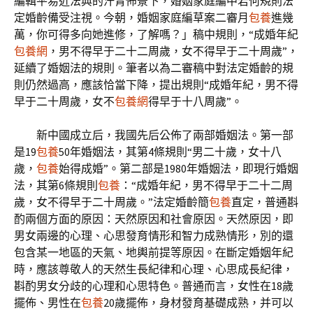
編輯平易近法典的汗青佈景下，婚姻家庭編中若何規則法
定婚齡備受注視。今朝，婚姻家庭編草案二審月
包養
進幾
萬，你可得多向她進修，了解嗎？」稿中規則，“成婚年紀
包養網
，男不得早于二十二周歲，女不得早于二十周歲”，
延續了婚姻法的規則。筆者以為二審稿中對法定婚齡的規
則仍然過高，應該恰當下降，提出規則“成婚年紀，男不得
早于二十周歲，女不
包養網
得早于十八周歲”。
新中國成立后，我國先后公佈了兩部婚姻法。第一部
是19
包養
50年婚姻法，其第4條規則“男二十歲，女十八
歲，
包養
始得成婚”。第二部是1980年婚姻法，即現行婚姻
法，其第6條規則
包養
：“成婚年紀，男不得早于二十二周
歲，女不得早于二十周歲。”法定婚齡簡
包養
直定，普通斟
酌兩個方面的原因：天然原因和社會原因。天然原因，即
男女兩邊的心理、心思發育情形和智力成熟情形，別的還
包含某一地區的天氣、地輿前提等原因。在斷定婚姻年紀
時，應該尊敬人的天然生長紀律和心理、心思成長紀律，
斟酌男女分歧的心理和心思特色。普通而言，女性在18歲
擺佈、男性在
包養
20歲擺佈，身材發育基礎成熟，并可以