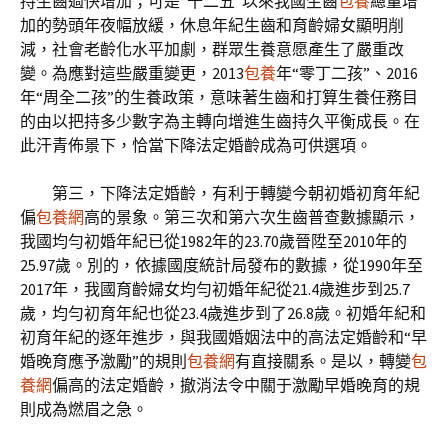
持生齒過快增加；可是“十二五”以來我國生齒
包養
總量增
加的勢頭年夜幅放緩，休息年紀生齒和育齡婦女顯明削
減，社會老齡化水平加劇，群眾生養意愿產生了嚴重改
變。為應對這些嚴重變更，2013
包養
年“零丁二孩”、2016
年“周全二孩”的生養政策，意味著生齒和打算生養任務目
的由以把持多少數字為主轉向增進生齒持久平衡成長。在
此汗青佈景下，恰當下降法定婚齡成為可供選項。
第三，下降法定婚齡，有利于轉變今朝初婚初育年紀
偏
包養網
高的景象。第三次和第六次生齒普查數據顯示，
我國均勻初婚年紀已從1982年的23.70歲晉陞至2010年的
25.97歲。別的，依據國度統計局發布的數據，從1990年至
2017年，我國育齡婦女均勻初婚年紀從21.4歲進步到25.7
歲，均勻初育年紀也從23.4歲進步到了26.8歲。初婚年紀和
初育年紀的逐年進步，與我國婚姻法中的高法定婚齡和“早
婚晚育應予激勵”的規則
包養網
有直接關系。是以，轉變
包
養網
偏高的法定婚齡，撤消法令中關于激勵早婚晚育的規
則成為燃眉之急。