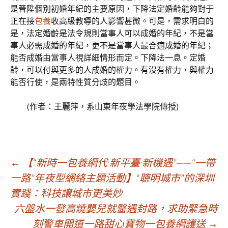
是晉陞個別初婚年紀的主要原因，下降法定婚齡能夠對于
正在接
包養
收高級教導的人影響甚微。可是，需求明白的
是，法定婚齡是法令規則當事人可以成婚的年紀，不是當
事人必需成婚的年紀，更不是當事人最合適成婚的年紀；
能否成婚由當事人視詳細情形而定。下降法一息。定婚
齡，可以付與更多的人成婚的權力。有沒有權力，與權力
能否行使，是兩特性質分歧的題目。
(作者：王麗萍，系山東年夜學法學院傳授)
文
←
【“新時一包養網代·新平臺·新機遇”——“一帶
一路”年夜型網絡主題活動】“聰明城市”的深圳
實踐：科技讓城市更美妙
章
六盤水一發高燒嬰兒就醫遇封路，求助緊急時
刻警車開道一路甜心寶物一包養網護送
→