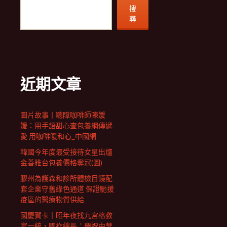
搜
尋
近期文章
圖片故事丨聽障咖啡師陳媛
媛：用手語甜心查包養網傳遞
愛 用咖啡暖和心_中國網
韓國今年度最受接待女星出爐
金善雅台包養價格奪冠(圖)
膠州為護森和診所體檢目鏡配
套企業守舊綠色通道 保證馳援
疫區的醫療物質供給
國慶賀卡丨昭年夜找九宮格教
室一統，國祚綿長：慶祝中華