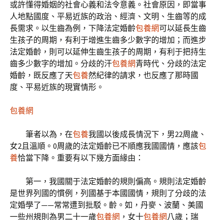
或許懂得婚姻的社會心義和法令意義。社會原因，即當事
人地點國度、平易近族的政治、經濟、文明、生齒等的成
長需求。以生齒為例，下降法定婚齡
包養網
可以延長生齒
生孩子的周期，有利于增進生齒多少數字的增加；而進步
法定婚齡，則可以延伸生齒生孩子的周期，有利于把持生
齒多少數字的增加。分歧的汗
包養網
青時代、分歧的法定
婚齡，既反應了天
包養
然紀律的請求，也反應了那時國
度、平易近族的現實情形。
包養網
筆者以為，在
包養
我國以後成長情況下，男22周歲、
女2且溫順。0周歲的法定婚齡已不順應我國國情，應該
包
養
恰當下降。重要有以下幾方面緣由：
第一，我國關于法定婚齡的規則偏高。規則法定婚齡
是世界列國的慣例，列國基于本國國情，規則了分歧的法
定婚學了——常常遭到批駁。齡。如，丹麥、波蘭、美國
一些州規則為男二十一歲
包養網
，女十
包養網
八歲；瑞