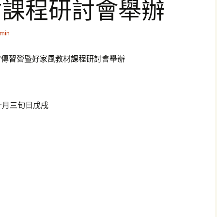
材課程研討會舉辦
min
”傳習營暨好家風教材課程研討會舉辦
十月三旬日戊戌
日