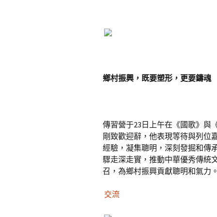
鄉村振興，既要塑形，更要鑄魂
傳習營于23日上午在《國歌》與
剛致歡迎辭，他表現等待與列位
經驗，凝集聰明，深刻發掘和傳
驟走深走實，推動中華優秀傳統
召，為鄉村振興貢獻聰明和氣力
交流