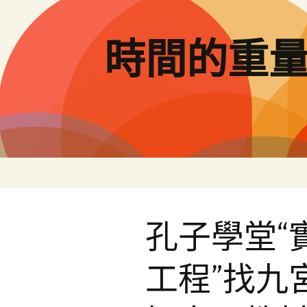
跳
至
主
時間的重
要
內
容
孔子學堂“
工程”找九