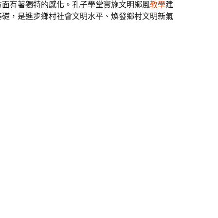
方面有著獨特的感化。孔子學堂實施文明鄉風
教學
建
基礎，是進步鄉村社會文明水平、煥發鄉村文明新氣