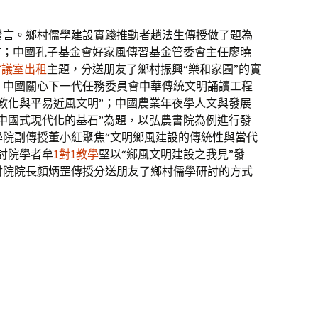
發言。鄉村儒學建設實踐推動者趙法生傳授做了題為
言；中國孔子基金會好家風傳習基金管委會主任廖曉
會議室出租
主題，分送朋友了鄉村振興“樂和家園”的實
、中國關心下一代任務委員會中華傳統文明誦讀工程
教化與平易近風文明”；中國農業年夜學人文與發展
中國式現代化的基石”為題，以弘農書院為例進行發
學院副傳授董小紅聚焦“文明鄉風建設的傳統性與當代
討院學者牟
1對1教學
堅以“鄉風文明建設之我見”發
討院院長顏炳罡傳授分送朋友了鄉村儒學研討的方式