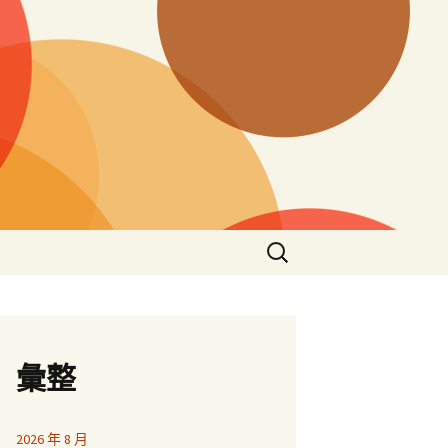
搜
尋
關
鍵
字:
彙整
2026 年 8 月