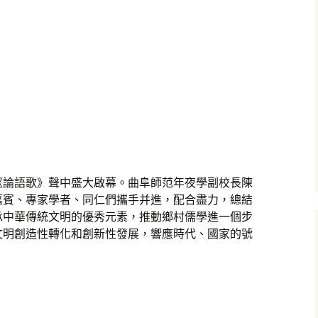
《論語歌》聲中盛大啟幕。曲阜師范年夜學副校長陳
嘉賓、專家學者、同仁們攜手并進，配合盡力，總結
承中華傳統文明的優秀元素，推動鄉村儒學進一個步
文明創造性轉化和創新性發展，響應時代、國家的號
。