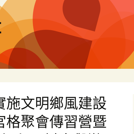
量
實施文明鄉風建設
宮格聚會傳習營暨