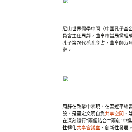
尼山世界儒學中間（中國孔子基
員會主任周靜，曲阜市當局黨組
孔子第76代孫孔令占，曲阜師范
辭。
周靜在致辭中表現，在習近平總書
設，是堅定文明自負
共享空間
、
在深刻踐行“兩個結合”“兩創”
性轉化
共享會議室
、創新性發展