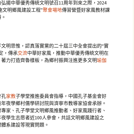
弘揚中華優秀傳統文明號召11周年到來之際，2024
實施文明鄉風建設工程”
聚會場地
傳習營暨好家風教材課
辦。
平文明思惟，認真落實黨的二十屆三中全會提出的“實
決定，傳承
交流
中華好家風，推動中華優秀傳統文明在
，著力打造齊魯樣板，為鄉村振興注進更多文明
瑜伽
會孔
家教
子學堂推進委員會指導，中國孔子基金會好
范年夜學鄉村儒學研討院與濟寧市教導家協會承辦。
討專家、孔子學堂文明鄉風推動者、好家風踐行者、
夜學生志愿者近100人參會，共話文明鄉風建設之
材體系建設等現實問題。