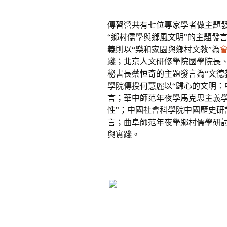
傳習營共有七位專家學者做主題
“鄉村儒學與鄉風文明”的主題發
義則以“樂和家園與鄉村文教”為
踐；北京人文研修學院國學院長
秘書長蔡恒奇的主題發言為“文德
學院傳授何慧麗以“歸心的文明：
言；華中師范年夜學馬克思主義
性”；中國社會科學院中國歷史研
言；曲阜師范年夜學鄉村儒學研
與實踐。