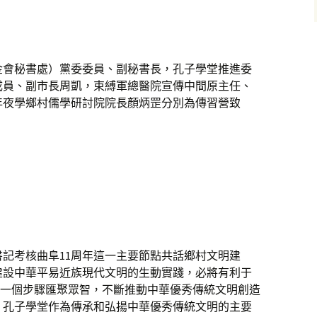
金會秘書處）黨委委員、副秘書長，孔子學堂推進委
成員、副市長周凱，束縛軍總醫院宣傳中間原主任、
年夜學鄉村儒學研討院院長顏炳罡分別為傳習營致
記考核曲阜11周年這一主要節點共話鄉村文明建
建設中華平易近族現代文明的生動實踐，必將有利于
中進一個步驟匯聚眾智，不斷推動中華優秀傳統文明創造
。孔子學堂作為傳承和弘揚中華優秀傳統文明的主要