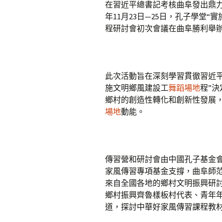
在習近平總書記考核曲阜發出鼎力
年11月23日—25日，孔子學堂“
程研討會初次會議在曲阜勝利舉
此次活動旨在深刻學習貫徹習近
施文明鄉風建設工
舞蹈場地
程”
鄉村的創造性轉化和創新性發展
場地
動能。
傳習營和研討會由中國孔子基金
家風傳習專項基金支撐，曲阜師
來自全國各地的鄉村文明振興研
鄉村振興齊魯樣板村代表、青年年
道，探討中華好家風傳習課程教