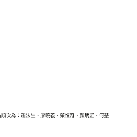
右順次為：趙法生、廖曉義、蔡恒奇、顏炳罡、何慧