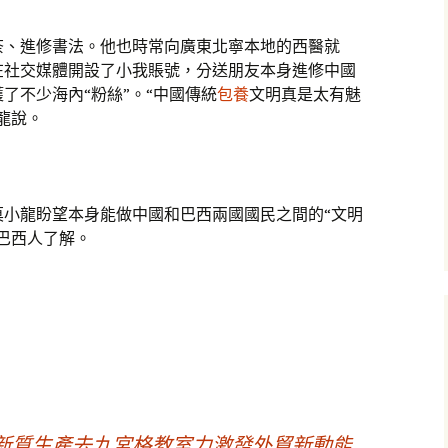
茶、進修書法。他也時常向廣東北寧本地的西醫就
在社交媒體開設了小我賬號，分送朋友本身進修中國
獲了不少海內“粉絲”。“中國傳統
包養
文明真是太有魅
龍說。
莫小龍盼望本身能做中國和巴西兩國國民之間的“文明
巴西人了解。
—新質生產去九宮格教室力激發外貿新動能_