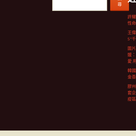
尋
許耀
性命
王偉
S“
圖片
媛：
愛 
韓國
金善
膠州
套企
疫區