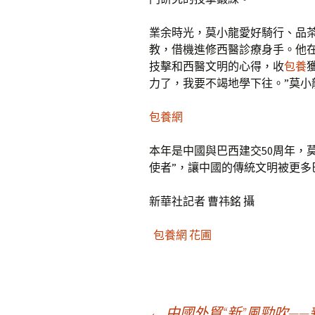
業余時光，莫小龍愛好騎行、品
教，借機進修西醫診療身手。他
技擊和西醫文明的心得，收
包養
力了，我要不竭地學下往。”莫小
包養網
本年是中國與巴西建交50周年，
使者”，讓中國的傳統文明被更多
新華社記者 曹祎銘 攝
包養網 花圃
←
中國外貿“新”風勁吹—