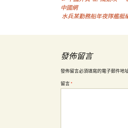
文
中國網
水兵某勤務船年夜隊艦艇
章
導
覽
發佈留言
發佈留言必須填寫的電子郵件地
留言
*