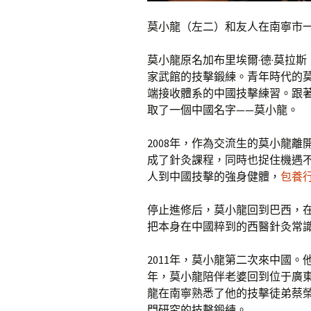
莫小龍（左二）和友人在南寧市一
莫小龍原名加布里埃爾·德·莫拉斯
家武館的技擊鍛練。青年時代的莫
端接收體系的中國技擊練習。跟
取了一個中國名字——莫小龍。
2008年，作為交流生的莫小龍
成了針灸課程，同時也捉住機遇
人到中國技擊的強身健體，
包養
停止進修后，莫小龍回到巴西，
把本身在中國粹到的西醫針灸常
2011年，莫小龍第二次來中國。
年，莫小龍陪伴老婆回到位于廣
龍在南寧熟悉了他的技擊徒弟蔡
門研究的技擊鍛練。