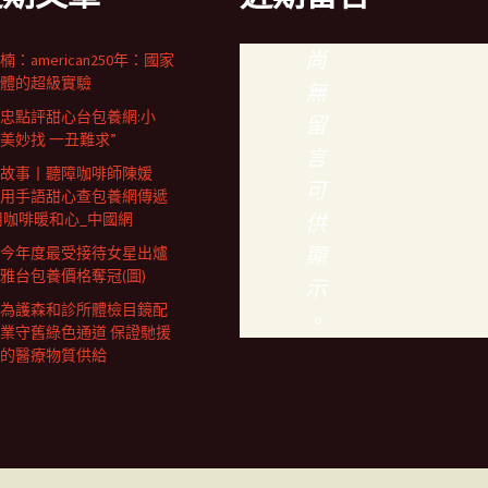
尚
楠：american250年：國家
體的超級實驗
無
忠點評甜心台包養網:小
留
千美妙找 一丑難求”
言
故事丨聽障咖啡師陳媛
可
用手語甜心查包養網傳遞
用咖啡暖和心_中國網
供
顯
今年度最受接待女星出爐
雅台包養價格奪冠(圖)
示
為護森和診所體檢目鏡配
。
業守舊綠色通道 保證馳援
的醫療物質供給