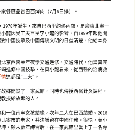
家餐廳品嘗巴西烤肉（7月6日攝）。
，1978年誕生，來自巴西里約熱內盧，是廣東北寧一
小龍因受工夫巨星李小龍的影響，自1999年起他開
著對中國技擊及中國傳統文明的日益清楚，他給本身
離開北京西醫藥年夜學交通進修。交通時代，他當真完
不竭進修中國技擊，在莫小龍看來，從西醫的治病救
行情
這都是“工夫”。
在故鄉開設了一家武館，同時也傳授西醫針灸課程，
識教授給故鄉的人。
他和一位南寧女孩結緣，次年二人在巴西結婚。2016
東北寧市的老家，并決議留在中國任務。很快，莫小
榮坤，顛末數年練習后，在一家武館里當上了一名專