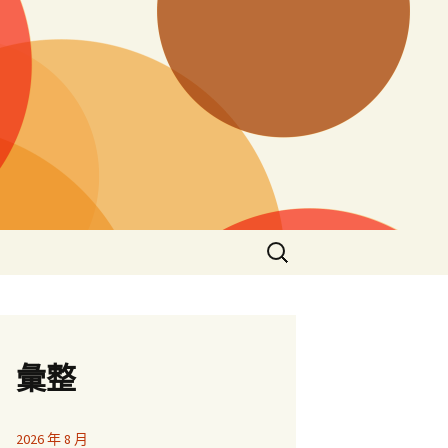
搜
尋
關
鍵
字:
彙整
2026 年 8 月