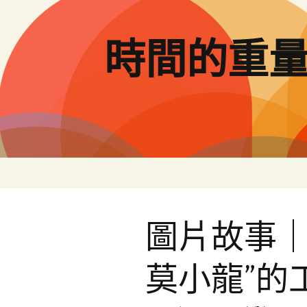
跳
至
主
時間的重
要
內
容
圖片故事｜
莫小龍”的