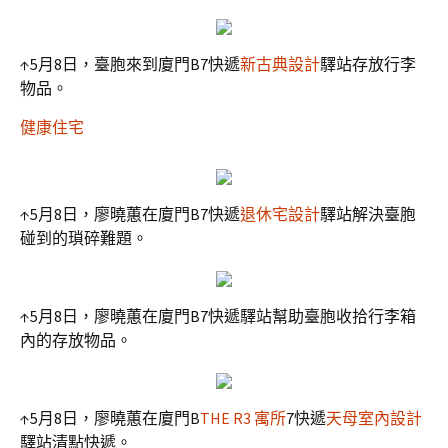
↑5月8日，臺胞來到廈門B7快遞
新古典設計
驛站存放行李
物品。
健康住宅
↑5月8日，廖曉蕙在廈門B7快遞
退休宅設計
驛站解決臺胞
碰到的瑣碎難題。
↑5月8日，廖曉蕙在廈門B7快遞驛站幫助臺胞收拾行李箱
內的存放物品。
↑5月8日，廖曉蕙在廈門B
THE R3 寓所
7快遞
天母室內設計
驛站清點快遞。