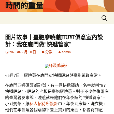
跳
時間的重量
至
主
搜
要
尋
內
關
容
鍵
圖片故事丨臺胞廖曉蕙JIUYI俱意室內設
字:
計：我在廈門做“快遞管家”
2026 年 5 月 10 日
分數
admin
綠裝修設計
↑5月7日，廖曉蕙在廈門B7快遞驛站與臺胞閑聊家常。
在廈門五通碼頭B區7號，有一個快遞驛站，名字就叫“B7
快遞驛站”，驛站的老板是臺胞廖曉蕙。對于不少往復兩岸
的臺灣親友來說，曉蕙就是他們在年夜陸的“快遞管家”。
小到奶茶、紙
私人招待所設計
巾，年夜到床墊、洗衣機，
他們在年夜陸各個購物平臺上買到的東西，都會寄到這