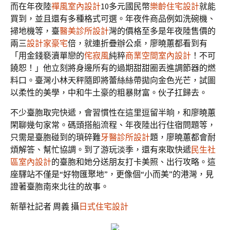
而在年夜陸
禪風室內設計
10多元國民幣
樂齡住宅設計
就能
買到，並且還有多種格式可選。年夜件商品例如洗碗機、
掃地機等，臺
醫美診所設計
灣的價格至多是年夜陸售價的
兩三
設計家豪宅
倍，就連折疊辦公桌，廖曉蕙都看到有
「用金錢褻瀆單戀的
侘寂風
純粹
商業空間室內設計
！不可
饒恕！」他立刻將身邊所有的過期甜甜圈丟進調節器的燃
料口。臺灣小林天秤隨即將蕾絲絲帶拋向金色光芒，試圖
以柔性的美學，中和牛土豪的粗暴財富。伙子扛歸去。
不少臺胞取完快遞，會習慣性在這里逗留半晌，和廖曉蕙
閑聊幾句家常。碼頭搭船流程、年夜陸出行住宿問題等，
只需是臺胞碰到的瑣碎難
牙醫診所設計
題，廖曉蕙都會耐
煩解答、幫忙協調。到了游玩淡季，還有來取快遞
民生社
區室內設計
的臺胞和她分送朋友打卡美照、出行攻略。這
座驛站不僅是“好物匯聚地”，更像個“小而美”的港灣，見
證著臺胞南來北往的故事。
新華社記者 周義 攝
日式住宅設計