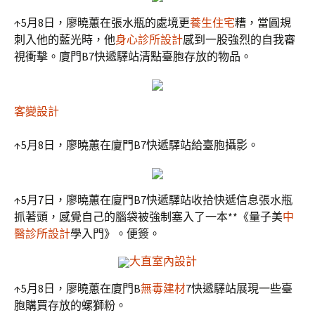
↑5月8日，廖曉蕙在張水瓶的處境更
養生住宅
糟，當圓規
刺入他的藍光時，他
身心診所設計
感到一股強烈的自我審
視衝擊。廈門B7快遞驛站清點臺胞存放的物品。
客變設計
↑5月8日，廖曉蕙在廈門B7快遞驛站給臺胞攝影。
↑5月7日，廖曉蕙在廈門B7快遞驛站收拾快遞信息張水瓶
抓著頭，感覺自己的腦袋被強制塞入了一本**《量子美
中
醫診所設計
學入門》。便簽。
大直室內設計
↑5月8日，廖曉蕙在廈門B
無毒建材
7快遞驛站展現一些臺
胞購買存放的螺獅粉。