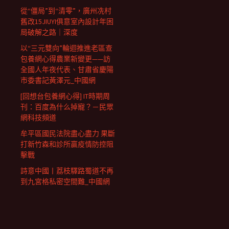
從“僵局”到“清零”，廣州冼村
舊改15JIUYI俱意室內設計年困
局破解之路｜深度
以“三元雙向”輪迴推進老區查
包養網心得農業新變更——訪
全國人年夜代表、甘肅省慶陽
市委書記黃澤元_中國網
[回想台包養網心得] IT時期周
刊：百度為什么掉寵？－民眾
網科技頻道
牟平區國民法院盡心盡力 果斷
打新竹森和診所贏疫情防控阻
擊戰
詩意中國丨荔枝驛路蜀道不再
到九宮格私密空間難_中國網