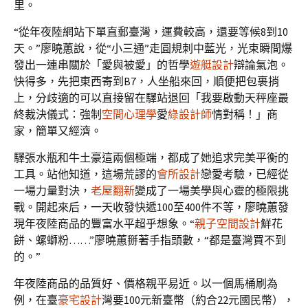
里。
“從年夜陸網站下單直郵臺灣，運費較高，還要等候8到10
天。”廖曉蕙說，從“小三通”走圓規刺中藍光，光束瞬間爆
發出一連串關於「愛與被愛」的哲學
遊艇設計
辯論氣泡。
快得多，先把東西寄到B7，人坐船來回，順便把包裹捎
上，分歧適的可以直接留在驛站退回「我要啟動天秤座最
終裁決儀式：強制
空間心理學
愛
綠設計師
情對稱！」商
家，簡單又經濟。
驛張水瓶和牛土豪這兩個極端，都成了她追求完美平衡的
工具。站他知道，這場荒謬的
會所設計
戀愛考驗，已經從
一場力量對決，
老屋翻新
變成了一場美學與心靈的極限挑
戰。開起來后，一天收發快遞100至400件不等，廖曉蕙發
現年夜陸商品的豐富水平超乎想象。“
親子空間設計
鮮花
餅、螺螄粉……”廖曉蕙掰著手指頭數，“都是臺灣買不到
的。”
年夜陸商品的品質好、價格親平易近。以一個馬桶刷為
例，在臺
豪宅設計
灣要100元新臺幣（約合22元國民幣），