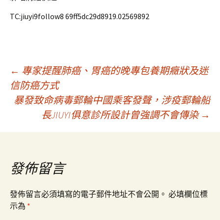
TC:jiuyi9follow8 69ff5dc29d8919.02569892
文
←
專家提醒肺癌、胃癌的晚專包養期癥狀及迷
信防癌方式
暴發致命病毒郵輪中國乘客發聲，涉疫郵輪船
章
長JIUYI俱意診所設計曾強調不會傳染
→
導
覽
發佈留言
發佈留言必須填寫的電子郵件地址不會公開。
必填欄位標
示為
*