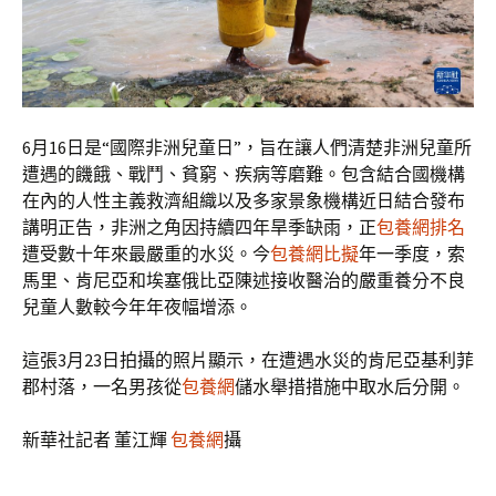
6月16日是“國際非洲兒童日”，旨在讓人們清楚非洲兒童所
遭遇的饑餓、戰鬥、貧窮、疾病等磨難。包含結合國機構
在內的人性主義救濟組織以及多家景象機構近日結合發布
講明正告，非洲之角因持續四年旱季缺雨，正
包養網排名
遭受數十年來最嚴重的水災。今
包養網比擬
年一季度，索
馬里、肯尼亞和埃塞俄比亞陳述接收醫治的嚴重養分不良
兒童人數較今年年夜幅增添。
這張3月23日拍攝的照片顯示，在遭遇水災的肯尼亞基利菲
郡村落，一名男孩從
包養網
儲水舉措措施中取水后分開。
新華社記者 董江輝
包養網
攝