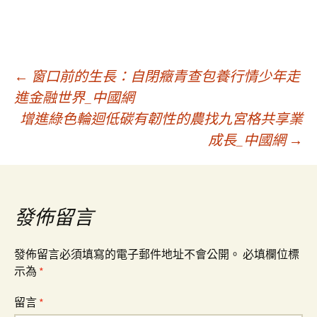
文
←
窗口前的生長：自閉癥青查包養行情少年走
進金融世界_中國網
增進綠色輪迴低碳有韌性的農找九宮格共享業
章
成長_中國網
→
導
覽
發佈留言
發佈留言必須填寫的電子郵件地址不會公開。
必填欄位標
示為
*
留言
*