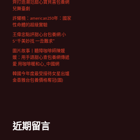
齊打造潮范甜心寶貝喜包養網
兒舞臺劇
許耀楠：american250年：國家
性命體的超級實驗
王偉忠點評甜心台包養網:小
S“千美妙找 一丑難求”
圖片故事丨聽障咖啡師陳媛
媛：用手語甜心查包養網傳遞
愛 用咖啡暖和心_中國網
韓國今年度最受接待女星出爐
金善雅台包養價格奪冠(圖)
近期留言