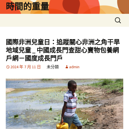
跳
時間的重量
至
主
搜
要
尋
內
關
容
鍵
國際非洲兒童日：追蹤關心非洲之角干旱
字:
地域兒童 _ 中國成長門查甜心寶物包養網
戶網－國度成長門戶
2024 年 7 月 11 日
未分類
admin