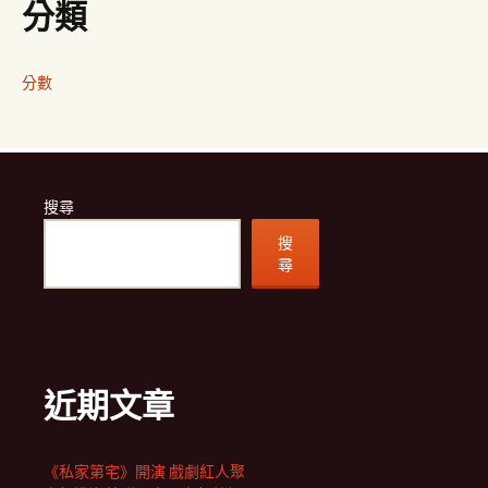
分類
分數
搜尋
搜
尋
近期文章
《私家第宅》開演 戲劇紅人聚