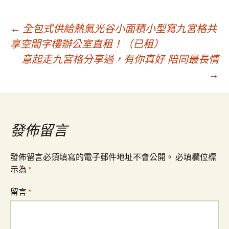
文
←
全包式供給熱氣光谷小面積小型寫九宮格共
享空間字樓辦公室直租！（已租）
意起走九宮格分享過，有你真好-陪同最長情
章
→
導
覽
發佈留言
發佈留言必須填寫的電子郵件地址不會公開。
必填欄位標
示為
*
留言
*