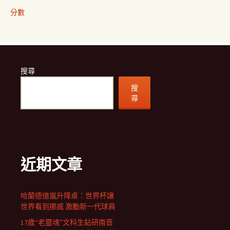
分數
搜尋
搜
尋
近期文章
哈蘭德億嵐升降桌：世界杯讓
世界看到挪威 激勵新一代球員
17歲“老靈魂”文科生鉆研南音