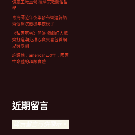
億嵐工廠直營 揣摩宗教體悟哲
學
青海師范年夜學發布智達躲語
秀傳醫院體檢年夜模子
《私家第宅》開演 戲劇紅人聚
齊打造潮范甜心寶貝喜包養網
兒舞臺劇
許耀楠：american250年：國家
性命體的超級實驗
近期留言
尚無留言可供顯示。