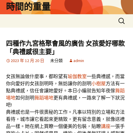
跳
時間的重量
至
主
搜
要
尋
內
關
容
鍵
四種作九宮格聚會風的廣告 女孩愛好哪款
字:
「典禮感很主要」
2023 年 12 月 20 日
未分類
admin
女孩無論做什麼事，都盼望有
瑜伽教室
一些典禮感，而當
你向愛好的女孩剖明時，無妨讓你的剖明
小樹屋
方法有一
點典禮感，信任會讓她愛好。本日小編就告知年夜傢
舞蹈
場地
如何剖明
舞蹈場地
更有典禮感，一路來了解一下狀況
吧!
典禮感也是一件很奧秘的工作。凡事以特別的立場和方法
看待，城市讓它看起來更精致，更有留念意義，就像送禮
品一樣。她在網上買瞭一個優美的包裝，貼瞭
講座
一張手