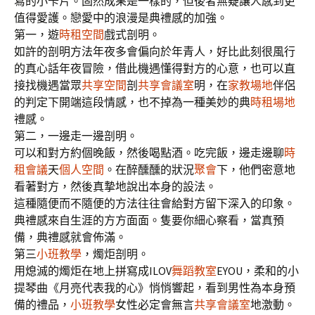
寫的小卡片。固然成果是一樣的，但後者無疑讓人感到更
值得愛護。戀愛中的浪漫是典禮感的加強。
第一，遊
時租空間
戲式剖明。
如許的剖明方法年夜多會偏向於年青人，好比此刻很風行
的真心話年夜冒險，借此機遇懂得對方的心意，也可以直
接找機遇當眾
共享空間
剖
共享會議室
明，在
家教場地
伴侶
的判定下開端這段情感，也不掉為一種美妙的典
時租場地
禮感。
第二，一邊走一邊剖明。
可以和對方約個晚飯，然後喝點酒。吃完飯，邊走邊聊
時
租會議
天
個人空間
。在醉醺醺的狀況
聚會
下，他們密意地
看著對方，然後真摯地說出本身的設法。
這種隨便而不隨便的方法往往會給對方留下深入的印象。
典禮感來自生涯的方方面面。隻要你細心察看，當真預
備，典禮感就會佈滿。
第三
小班教學
，燭炬剖明。
用熄滅的燭炬在地上拼寫成ILOV
舞蹈教室
EYOU，柔和的小
提琴曲《月亮代表我的心》悄悄響起，看到男性為本身預
備的禮品，
小班教學
女性必定會無言
共享會議室
地激動。