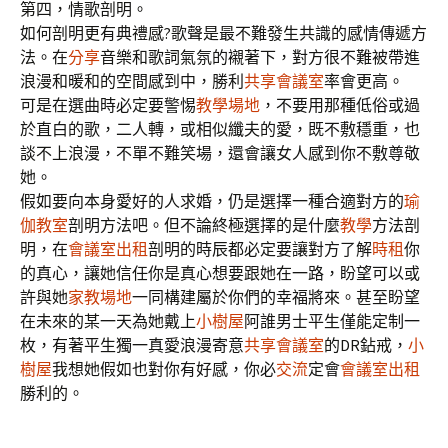
第四，情歌剖明。
如何剖明更有典禮感?歌聲是最不難發生共識的感情傳遞方
法。在
分享
音樂和歌詞氣氛的襯著下，對方很不難被帶進
浪漫和暖和的空間感到中，勝利
共享會議室
率會更高。
可是在選曲時必定要警惕
教學場地
，不要用那種低俗或過
於直白的歌，二人轉，或相似纖夫的愛，既不敷穩重，也
談不上浪漫，不單不難笑場，還會讓女人感到你不敷尊敬
她。
假如要向本身愛好的人求婚，仍是選擇一種合適對方的
瑜
伽教室
剖明方法吧。但不論終極選擇的是什麼
教學
方法剖
明，在
會議室出租
剖明的時辰都必定要讓對方了解
時租
你
的真心，讓她信任你是真心想要跟她在一路，盼望可以或
許與她
家教場地
一同構建屬於你們的幸福將來。甚至盼望
在未來的某一天為她戴上
小樹屋
阿誰男士平生僅能定制一
枚，有著平生獨一真愛浪漫寄意
共享會議室
的DR鉆戒，
小
樹屋
我想她假如也對你有好感，你必
交流
定會
會議室出租
勝利的。