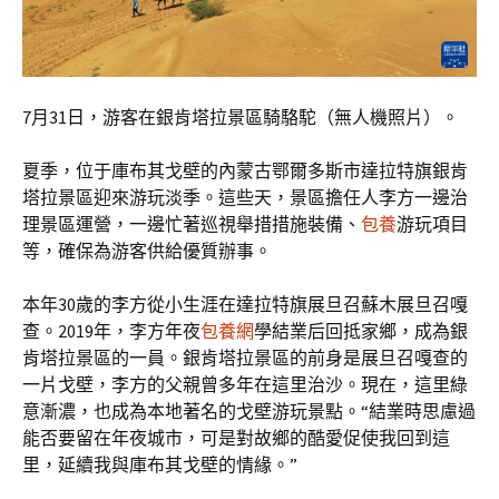
7月31日，游客在銀肯塔拉景區騎駱駝（無人機照片）。
夏季，位于庫布其戈壁的內蒙古鄂爾多斯市達拉特旗銀肯
塔拉景區迎來游玩淡季。這些天，景區擔任人李方一邊治
理景區運營，一邊忙著巡視舉措措施裝備、
包養
游玩項目
等，確保為游客供給優質辦事。
本年30歲的李方從小生涯在達拉特旗展旦召蘇木展旦召嘎
查。2019年，李方年夜
包養網
學結業后回抵家鄉，成為銀
肯塔拉景區的一員。銀肯塔拉景區的前身是展旦召嘎查的
一片戈壁，李方的父親曾多年在這里治沙。現在，這里綠
意漸濃，也成為本地著名的戈壁游玩景點。“結業時思慮過
能否要留在年夜城市，可是對故鄉的酷愛促使我回到這
里，延續我與庫布其戈壁的情緣。”