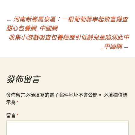
文
←
河南新鄉鳳泉區：一根葡萄藤串起致富鏈查
甜心包養網_中國網
收集小游戲吸查包養經歷引低齡兒童陷溺此中
章
_中國網
→
導
覽
發佈留言
發佈留言必須填寫的電子郵件地址不會公開。
必填欄位標
示為
*
留言
*