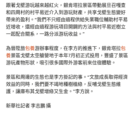
跟著戈壁游玩越來越紅火，銀肯塔拉景區帶動展旦召嘎查
和四周村的村平易近介入到游玩財產，共享戈壁生態變好
帶來的盈利。“我們不只經由過程供給失業職位輔助村平易
近增收，還經由過程游玩項目開闢的方法與村平易近樹立
一起配合關系，一路分派游玩收益。”
為晉陞旅
包養
游辦事程度，在李方的推進下，銀肯塔拉
包
養
景區戈壁太空艙營地于本年7月初正式投用，豐盛了景區
游玩產物形狀，吸引很多國際外游客前來住宿體驗。
景區和周邊的生態也是李方掛記的事。“文旅成長取得經濟
效益的同時，我們要不竭地種樹植綠，反哺戈壁生態維
護，讓庫布其戈壁增綠又生金。”李方說。
新華社記者 李志鵬 攝