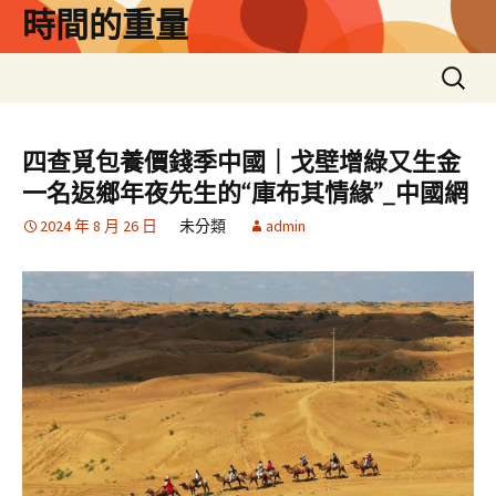
跳
時間的重量
至
主
搜
要
尋
內
關
容
鍵
四查覓包養價錢季中國｜戈壁增綠又生金
字:
一名返鄉年夜先生的“庫布其情緣”_中國網
2024 年 8 月 26 日
未分類
admin