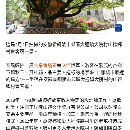
這是4月4日拍攝的安徽省銅陵市郊區大通鎮大院村山禮鄉
村會客廳一景。
春風輕拂，風
共享會議室
鈴
交流
悅耳，游客在繁茂的杏樹
下蕩秋千、賞杜鵑、品白姜。這樣的場景來自“離城市最近
的遠方”——坐落在安徽省銅陵市郊區大通鎮大院村的山禮
鄉村會客廳。
2018年，“90后”胡婷婷放棄收入穩定的設計師工作，返鄉
創業，注冊了銅陵山禮文化發展有限公司，公司以銅陵白
姜為主要產品，形成集種植、加工、銷售等為一體的經營
模式。2022年底，胡婷婷和愛人程陵將村里的老宅打造成
山禮鄉村會客廳，吸引更多人走進大院村，體驗銅陵白姜