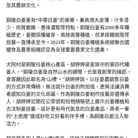
及其農耕文化。
銅陵白姜素有“中華白姜”的美譽，兼具塊大皮薄、汁多渣
少、肉質脆嫩、香味濃郁等特點。銅陵白姜有2000多年種
植歷史，姜閣保種催芽、高畦高壟種植、芭茅搭棚遮陰等
技藝一直傳承至今。2023年，銅陵白姜種植系統被聯合國
糧食及農業組織認定為全球重要農業文化遺產。
大院村是銅陵白姜核心產區，胡婷婷是家族中的第四代種
姜人。“銅陵白姜是自然山水的饋贈，也是我創業的緣起，
會客廳因此取名為‘山禮’。”胡婷婷說。以往姜農銷售白姜
的方式非常傳統，無法提升白姜的附加值，更無法讓消費
者感知白姜的文化底蘊。作為銅陵白姜制作技藝非遺傳承
人，胡婷婷定期在公眾號和短視頻賬號上展示白姜種植和
古法制姜技藝，設計更有時代氣息的白姜產品，將老一輩
的“土疙瘩”變成好吃又好看的伴手禮，為銅陵白姜注入新
活力。