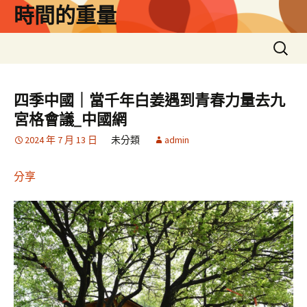
跳
時間的重量
至
主
搜
要
尋
內
關
容
鍵
四季中國｜當千年白姜遇到青春力量去九
字:
宮格會議_中國網
2024 年 7 月 13 日
未分類
admin
分享