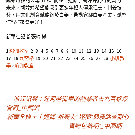
越來越多的人尋“山禮”而來，這給了胡婷婷前行的動力。
未來，胡婷婷希望能吸引更多年輕人傳承種姜、制姜技
藝，用文化創意賦能銅陵白姜，帶動家鄉白姜產業。她堅
信“姜”來會更好！
新華社記者 張端 攝
1
瑜伽教室
2 3 4 5 6 7 8 9 10 11 12 13 14 15 16
17 18
九宮格
19 20 21 22 23 24 25 26 27 28
小班教
學
>
瑜伽教室
文
←
浙江紹興：運河老街里的創業者去九宮格聚
會們_中國網
新華全媒＋丨返鄉“新農夫” 逐夢“興農路查甜心
章
寶物包養網”_中國網
→