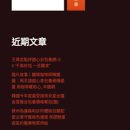
尋
近期文章
王偉忠點評甜心台包養網:小
S“千美妙找 一丑難求”
圖片故事丨聽障咖啡師陳媛
媛：用手語甜心查包養網傳遞
愛 用咖啡暖和心_中國網
韓國今年度最受接待女星出爐
金善雅台包養價格奪冠(圖)
膠州為護森和診所體檢目鏡配
套企業守舊綠色通道 保證馳援
疫區的醫療物質供給