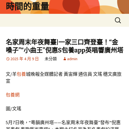
跳
時間的重量
至
主
搜
要
尋
內
關
容
鍵
名家周末年夜舞臺|一家三口齊登臺！“金
字:
嗓子”“小曲王”倪惠S包養app英唱響廣州塔
2025 年 4 月 9 日
未分類
admin
文/羊
包養
城晚報全媒體記者 黃宙輝 通信員 文瑤 穗文廣旅
宣
包養網
圖/文瑤
5月7日晚，“粵韻廣州塔——名家周末年夜舞臺”發布“倪惠