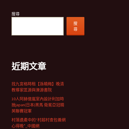
搜尋
搜
尋
近期文章
找九宮格時租【孫曉梅】晚清
教導家匡源與濼源書院
10人阿赫億嵐室內設計利加時
挫japan(日本)黑馬 衛冕亞冠精
英聯賽冠軍
村落遺產中的“村超村查包養網
心得晚”_中國網