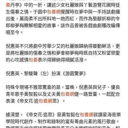
養
丹亭》中的一折，講述少女杜麗娘與丫鬟游覽花圃時徒
生傷春之情，于園中
包養網
覺醒時在夢中與一手持該劇播
出後，萬雨柔不出所料地一炮而紅，而作為墊腳折柳的令
郎柳夢梅瞭解相愛的故事，該作品曾被各戲曲劇種改編傳
唱至今。
倪惠英不只將劇中芳華少艾的杜麗娘歸納得靈動鮮活，更
是將杜麗娘的傷春之情和夢會柳夢梅時既自持又盼望戀愛
的心坎感情
包養
表示得歸納得細膩活潑。
倪惠英、黎駿聲（左）扮演《游園驚夢》
特殊令現場不雅眾驚喜的是，當晚，倪惠英與兒子、優良
青年歌手黃智毅以及丈夫黃
包養網
健一路登臺，一起配合
表演《帝女花·追
包養網
思》。
據清楚，《帝女花·追思》是黃智毅在
包養網
就讀星海音樂
學院時代創作、制作和錄制的富有粵曲元素的風行歌曲。