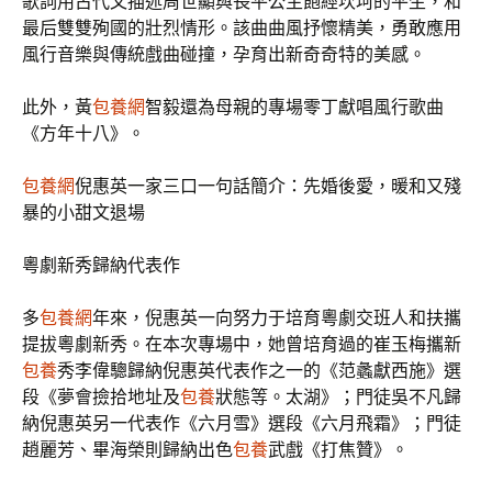
歌詞用古代文描述周世顯與長平公主飽經坎坷的平生，和
最后雙雙殉國的壯烈情形。該曲曲風抒懷精美，勇敢應用
風行音樂與傳統戲曲碰撞，孕育出新奇奇特的美感。
此外，黃
包養網
智毅還為母親的專場零丁獻唱風行歌曲
《方年十八》。
包養網
倪惠英一家三口一句話簡介：先婚後愛，暖和又殘
暴的小甜文退場
粵劇新秀歸納代表作
多
包養網
年來，倪惠英一向努力于培育粵劇交班人和扶攜
提拔粵劇新秀。在本次專場中，她曾培育過的崔玉梅攜新
包養
秀李偉驄歸納倪惠英代表作之一的《范蠡獻西施》選
段《夢會撿拾地址及
包養
狀態等。太湖》；門徒吳不凡歸
納倪惠英另一代表作《六月雪》選段《六月飛霜》；門徒
趙麗芳、畢海榮則歸納出色
包養
武戲《打焦贊》。