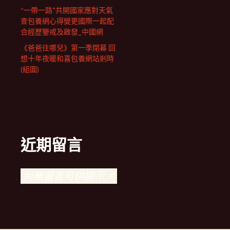
“一帶一路”共開國家應對天氣
查包養網心得變更國際一起配
合經歷鑒戒及啟發_中國網
《爸爸往哪兒》第一季閉幕 回
想十年夜暖和喜包養網站剎時
(組圖)
近期留言
尚無留言可供顯示。