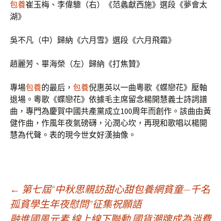
包養
崔玉梅、李偉驄（右）《范蠡獻西施》選段《夢會太
湖》
吳不凡（中）歸納《六月雪》選段《六月飛霜》
趙麗芳、畢海榮（左）歸納《打焦贊》
專場
包養
的最后，
包養
倪惠英以一曲粵歌《蝶戀花》壓軸
退場。粵歌《蝶戀花》依據毛主席留念楊開慧義士詩詞譜
曲，專門為慶賀中國共產黨成立100周年而創作。該曲由黃
健作曲，作風年夜氣磅礴，沁潤心坎，再現和歌唱以楊開
慧為代聲。表的現今世女好漢抽像。
文
←
第七屆“中秋思親訪甜心甜包養網貧童—千名
孤貧學生年夜慰問”征集祝願語
融進國風元素 線上線下聯動 國貨潮牌成為消費