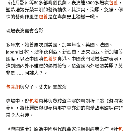
《花月影》等80多部粵劇長劇，表演達5000多場次
包養
，
塑造浩繁光榮精明的藝術抽像，其清爽、瑰麗、悠揚、傳
情的藝術作風更
包養
是在粵劇史上獨樹一幟。
現場表演嘉賓合影
多年來，她曾屢次到美國、加拿年夜、英國、法國、
japan(日本)、澳年夜利亞、新西蘭、馬來西亞、新加坡等
國度，以及中國噴
包養網
鼻港、中國澳門地域出訪表演，
遭到國內外不雅眾的熱鬧接待，蜚聲國內外臉蛋美麗？莫
非是……阿誰人？。
包養網
與兒子、丈夫同臺獻演
專場中，倪
包養
惠英與黎駿聲主演的粵劇折子戲《游園驚
夢》，將杜麗娘與柳夢梅那亦真亦幻的戀愛故事歸納得非
常令人著迷。
《游園驚夢》原為中國明代戲曲家湯顯祖經典之作《牡
包