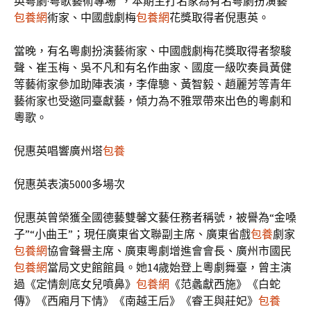
英粵劇·粵歌藝術專場”，本期主打名家為有名粵劇扮演藝
包養網
術家、中國戲劇梅
包養網
花獎取得者倪惠英。
當晚，有名粵劇扮演藝術家、中國戲劇梅花獎取得者黎駿
聲、崔玉梅、吳不凡和有名作曲家、國度一級吹奏員黃健
等藝術家參加助陣表演，李偉驄、黃智毅、趙麗芳等青年
藝術家也受邀同臺獻藝，傾力為不雅眾帶來出色的粵劇和
粵歌。
倪惠英唱響廣州塔
包養
倪惠英表演5000多場次
倪惠英曾榮獲全國德藝雙馨文藝任務者稱號，被譽為“金嗓
子”“小曲王”；現任廣東省文聯副主席、廣東省戲
包養
劇家
包養網
協會聲譽主席、廣東粵劇增進會會長、廣州市國民
包養網
當局文史館館員。她14歲始登上粵劇舞臺，曾主演
過《定情劍底女兒噴鼻》
包養網
《范蠡獻西施》《白蛇
傳》《西廂月下情》《南越王后》《睿王與莊妃》
包養