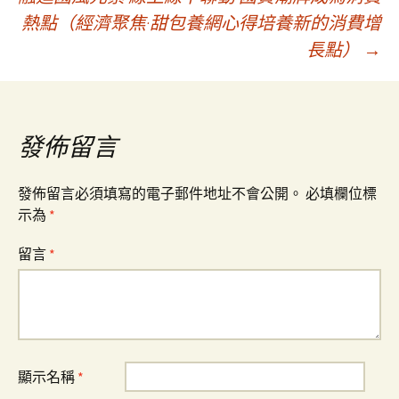
章
熱點（經濟聚焦·甜包養網心得培養新的消費增
長點）
→
導
覽
發佈留言
發佈留言必須填寫的電子郵件地址不會公開。
必填欄位標
示為
*
留言
*
顯示名稱
*