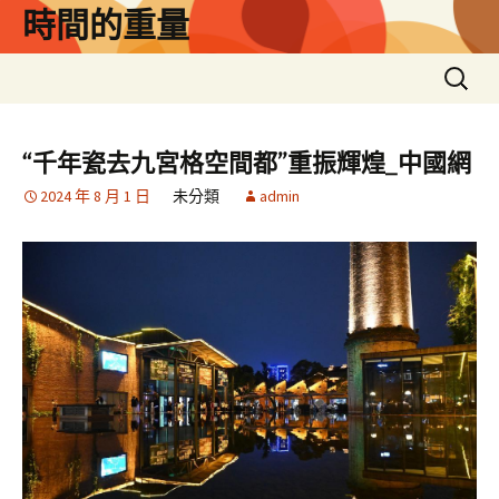
跳
時間的重量
至
主
搜
要
尋
內
關
容
鍵
“千年瓷去九宮格空間都”重振輝煌_中國網
字:
2024 年 8 月 1 日
未分類
admin