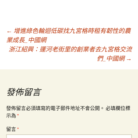
文
←
增進綠色輪迴低碳找九宮格時租有韌性的農
業成長_中國網
浙江紹興：運河老街里的創業者去九宮格交流
章
們_中國網
→
導
覽
發佈留言
發佈留言必須填寫的電子郵件地址不會公開。
必填欄位標
示為
*
留言
*