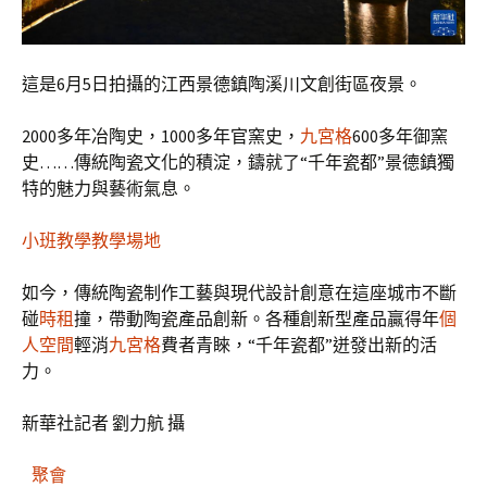
這是6月5日拍攝的江西景德鎮陶溪川文創街區夜景。
2000多年冶陶史，1000多年官窯史，
九宮格
600多年御窯
史……傳統陶瓷文化的積淀，鑄就了“千年瓷都”景德鎮獨
特的魅力與藝術氣息。
小班教學
教學場地
如今，傳統陶瓷制作工藝與現代設計創意在這座城市不斷
碰
時租
撞，帶動陶瓷產品創新。各種創新型產品贏得年
個
人空間
輕消
九宮格
費者青睞，“千年瓷都”迸發出新的活
力。
新華社記者 劉力航 攝
聚會