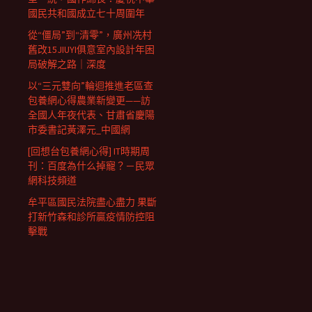
國民共和國成立七十周圍年
從“僵局”到“清零”，廣州冼村
舊改15JIUYI俱意室內設計年困
局破解之路｜深度
以“三元雙向”輪迴推進老區查
包養網心得農業新變更——訪
全國人年夜代表、甘肅省慶陽
市委書記黃澤元_中國網
[回想台包養網心得] IT時期周
刊：百度為什么掉寵？－民眾
網科技頻道
牟平區國民法院盡心盡力 果斷
打新竹森和診所贏疫情防控阻
擊戰