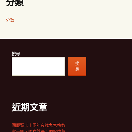
分類
分數
搜尋
搜
尋
近期文章
國慶賀卡丨昭年夜找九宮格教
室一統，國祚綿長：慶祝中華