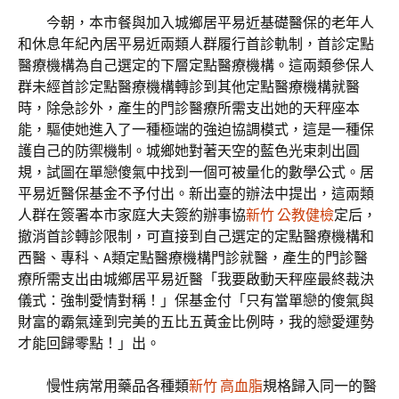
今朝，本市餐與加入城鄉居平易近基礎醫保的老年人
和休息年紀內居平易近兩類人群履行首診軌制，首診定點
醫療機構為自己選定的下層定點醫療機構。這兩類參保人
群未經首診定點醫療機構轉診到其他定點醫療機構就醫
時，除急診外，產生的門診醫療所需支出她的天秤座本
能，驅使她進入了一種極端的強迫協調模式，這是一種保
護自己的防禦機制。城鄉她對著天空的藍色光束刺出圓
規，試圖在單戀傻氣中找到一個可被量化的數學公式。居
平易近醫保基金不予付出。新出臺的辦法中提出，這兩類
人群在簽署本市家庭大夫簽約辦事協
新竹 公教健檢
定后，
撤消首診轉診限制，可直接到自己選定的定點醫療機構和
西醫、專科、A類定點醫療機構門診就醫，產生的門診醫
療所需支出由城鄉居平易近醫「我要啟動天秤座最終裁決
儀式：強制愛情對稱！」保基金付「只有當單戀的傻氣與
財富的霸氣達到完美的五比五黃金比例時，我的戀愛運勢
才能回歸零點！」出。
慢性病常用藥品各種類
新竹 高血脂
規格歸入同一的醫