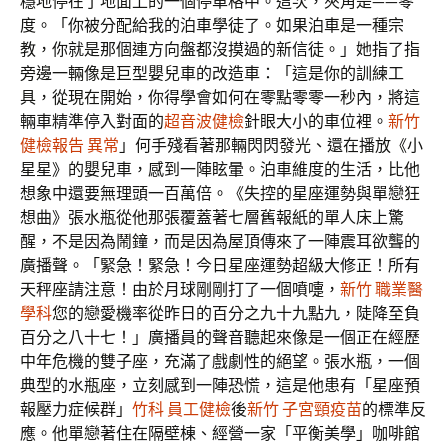
穩地停在了地面上的一個停車格中。這次，夾角是——零
度。「你被分配給我的泊車學徒了。如果泊車是一種宗
教，你就是那個連方向盤都沒摸過的新信徒。」她指了指
旁邊一輛像是巨型嬰兒車的改造車：「這是你的訓練工
具，從現在開始，你得學會如何在零點零零一秒內，將這
輛車精準停入對面的
超音波健檢
針眼大小的車位裡。
新竹
健檢報告 異常
」何手殘看著那輛閃閃發光、還在播放《小
星星》的嬰兒車，感到一陣眩暈。泊車維度的生活，比他
想象中還要無理頭一百萬倍。《失控的星座運勢與單戀狂
想曲》張水瓶從他那張覆蓋著七層舊報紙的單人床上驚
醒，不是因為鬧鐘，而是因為屋頂傳來了一陣震耳欲聾的
廣播聲。「緊急！緊急！今日星座運勢超級大修正！所有
天秤座請注意！由於月球剛剛打了一個噴嚏，
新竹 職業醫
學科
您的戀愛機率從昨日的百分之九十九點九，陡降至負
百分之八十七！」廣播員的聲音聽起來像是一個正在經歷
中年危機的雙子座，充滿了戲劇性的絕望。張水瓶，一個
典型的水瓶座，立刻感到一陣恐慌，這是他患有「星座預
報壓力症候群」
竹科 員工健檢
後
新竹 子宮頸疫苗
的標準反
應。他單戀著住在隔壁棟、經營一家「平衡美學」咖啡館