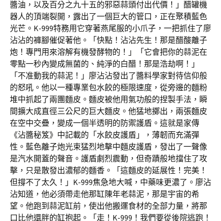
醬油，以及百分之九十五的邪惡蒜頭付出代價！」醋罐機
器人的頂端裂開，露出了一個巨大的管口，正在聚積藍色
光芒。K-999特務用它穿著燕尾服的小爪子，一把抓住了廖
沾沾的褲腳催促著他。「快點！沾沾先生！那是醋酸離子
炮！專門用來溶解有機發酵物的！」「它會把你的蒜泥在
零點一秒內變成無菌的、純淨的白醋！那是浩劫啊！」
「不准動我的蒜泥！」廖沾沾發出了醬料學家對待信仰般
的怒吼。他以一種專業包水餃的極限速度，從旁邊的麵粉
堆中抓起了兩團麵皮。麵皮被他用氣功般的捏製手法，瞬
間擴大成直徑三公尺的巨大麵皮。他猛地擲出，兩張麵皮
在空中交疊，變成一個半透明的防禦護盾。這就是家傳
《沾醬秘笈》中記載的「水餃皮護盾」，薄韌而充滿彈
性。藍色離子炮光束猛烈地擊中麵皮護盾，發出了一聲像
是汽水開蓋的聲音。護盾劇烈震動，但奇蹟般地擋住了攻
擊，只是散發出濃郁的麵香。「這麵皮的延展性！完美！
但撐不了太久！」K-999焦急地大喊，中藥味更濃了。廖沾
沾知道，他必須帶走他那缸陳年老蒜泥，那是宇宙的希
望。他跑到蒜泥缸前，使出他搬運食材的全部力量，將那
口比他還胖的缸抱起。「走！K-999！我們要從後院逃跑！