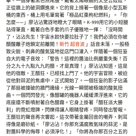
擊。一個穿著黑色燕尾服、戴著太陽眼鏡的太空吉娃娃，
正從牆上的破洞鑽進來。它的背上揹著一個像是小型瓦斯
桶的東西，桶上用毛筆寫著「極品紅棗枸杞燃料」。「你
怎麼——」廖沾沾驚訝地瞪大了眼睛。K-999用它的小短腿
站得筆直，戴著白色手套的爪子優雅地一揮：「沒時間
了，沾沾先生！宇宙水餃快要拉肚子了！我們必須在你被
醋酸離子炮鎖定前離開！
新竹 超音波
」話音未落，一股極
致尖銳、刺鼻的酸氣猛地從店門口灌入，伴隨著一個狂妄
自大的電子音效：「警告！這裡的醬油比例嚴重失衡！百
分之九十九點九九的醋，才是真理！」廖沾沾知道，這是
他的宿敵，王醋狂，已經找上門了。他的宇宙冒險，被迫
從他對蒜泥的焦慮中，正式開始了。一個狂妄的影子佔滿
了那扇被撞破的牆門邊緣，光線一瞬間被極端的酸氣扭
曲。一個閃閃發光、像醋罐的機器人緩緩漂浮進來，它的
底座還不斷噴射著白色醋霧。它身上掛著「醋狂派大勝
利」的霓虹燈牌，閃爍得讓人眼睛發疼，同時發出警報。
王醋狂的聲音再次響起，這次帶著金屬回音的嘲弄，刺耳
得像是磨砂紙。「廖沾沾！你那充滿腐敗氣味的蒜泥，是
對醬料學的侮辱！必須淨化！」「你將為你那百分之五的