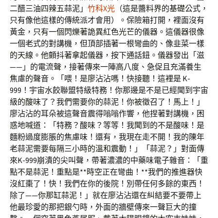
二醋三油四辣五蒜泥」
竹科X光
（這是醬料界的基礎公式，
只有像他這樣的傳統派才會用）。保險箱打開，裡面沒有
黃金，只有一個閃爍著詭異紅色光芒的儀器。這儀器很像
一個老式的對講機，但頂部插著一根彎曲的、像韭菜一樣
的天線。他顫抖著拿起儀器，按下通話鈕。儀器發出「滋
——」的電流聲，接著傳來一陣高八度、急促且充滿養生
焦慮的聲音。「喂！是廖沾沾嗎！快接聽！這裡是 K-
999！宇宙水餃聯盟特級特務！你那邊是不是已經聞到宇宙
級的酸味了？我們需要你的蒜泥！你被徵召了！馬上！」
廖沾沾的耳朵被這聲音震得嗡嗡作響，他捏著對講機，困
惑地喊道：「特務？酸味？等等！我聞到的不是酸味！是
麵粉過度膨脹的焦慮味！還有，我現在走不開！我的陳年
老蒜泥需要每隔三小時的溫和震動！」「蒜泥？」對面傳
來K-999崩潰的尖叫聲，帶著濃濃的中藥味電子雜音：「重
點不是蒜泥！重點是**時空正在彎曲！**我們的推進器快
沒紅棗了！快！我們在你的後院！別帶任何多餘的東西！
除了——你那缸蒜泥！」就在廖沾沾還在糾結要不要帶上
他最珍愛的那把銀勺時，外面的牆壁傳來一聲巨大的撞