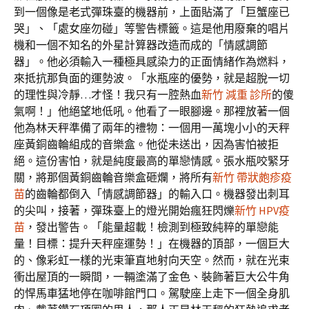
到一個像是老式彈珠臺的機器前，上面貼滿了「巨蟹座已
哭」、「處女座勿碰」等警告標籤。這是他用廢棄的唱片
機和一個不知名的外星計算器改造而成的「情感調節
器」。他必須輸入一種極具感染力的正面情緒作為燃料，
來抵抗那負面的運勢波。「水瓶座的優勢，就是超脫一切
的理性與冷靜…才怪！我只有一腔熱血
新竹 減重 診所
的傻
氣啊！」他絕望地低吼。他看了一眼腳邊。那裡放著一個
他為林天秤準備了兩年的禮物：一個用一萬塊小小的天秤
座黃銅齒輪組成的音樂盒。他從未送出，因為害怕被拒
絕。這份害怕，就是純度最高的單戀情感。張水瓶咬緊牙
關，將那個黃銅齒輪音樂盒砸爛，將所有
新竹 帶狀皰疹疫
苗
的齒輪都倒入「情感調節器」的輸入口。機器發出刺耳
的尖叫，接著，彈珠臺上的燈光開始瘋狂閃爍
新竹 HPV疫
苗
，發出警告。「能量超載！檢測到極致純粹的單戀能
量！目標：提升天秤座運勢！」在機器的頂部，一個巨大
的、像彩虹一樣的光束筆直地射向天空。然而，就在光束
衝出屋頂的一瞬間，一輛塗滿了金色、裝飾著巨大公牛角
的悍馬車猛地停在咖啡館門口。駕駛座上走下一個全身肌