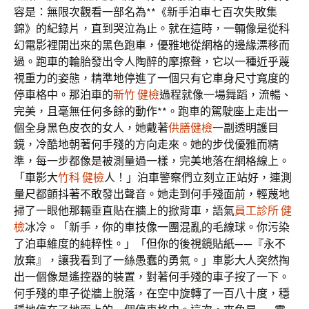
容是：無限次觀看一部名為**《新手泊車七百次失敗集
錦》的紀錄片，直到哭泣為止。就在這時，一輛像是從科
幻電影裡開出來的黑色跑車，優雅地從網格的邊緣漂移而
過。跑車的輪胎發出令人陶醉的摩擦聲，它以一種近乎蔑
視重力的姿態，精準地停進了一個只有它車身尺寸寬度的
停車格中。那泊車的
新竹 健檢
過程就像一場舞蹈，流暢、
完美，且毫無任何多餘的動作**。跑車的駕駛座上走出一
個全身黑色皮衣的女人，她戴著
供膳健檢
一副透明護目
鏡，冷酷地朝著何手殘的方向走來。她的步伐優雅而精
準，每一步都像是被測量過一樣，完美地落在網格線上。
「車影大
竹科 健檢
人！」泊車警察們立刻立正站好，連測
量尺都顫抖著不敢發出聲音。她走到何手殘面前，輕蔑地
掃了一眼他那輛垂直貼在牆上的掀背車，語氣
員工診所 健
檢
冰冷。「新手，你的車技像一團混亂的毛線球。你污染
了泊車維度的純粹性。」「但你的後視鏡貼紙——『永不
放棄』，讓我看到了一絲愚蠢的勇氣。」車影大人突然掏
出一個像是遙控器的裝置，對著何手殘的車子按了一下。
何手殘的車子從牆上脫落，在空中旋轉了一百八十度，穩