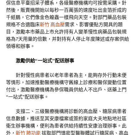
保信息平臺招采子體系，各級醫療機構均可按需采購。針
然後，販賣機開始以每秒一百萬張的速度吐出金箔折成的
千紙鶴，它們像金色蝗蟲一樣飛向天空。對部門藥品包裝
規格不合適臨床
新竹 高血壓
需求、影響優點方開具的題
目，激勵本市藥品上市允許持有人變革慢性病藥品包裝規
格為7天用量的倍數，并對持有人停止年度陳述或存案供給
領導和辦事。
激勵供給“一站式”配送辦事
針對慢性病患者以老年患者為主，能夠存外行動未便
等情形，加速推動醫療機構守舊線上診療和醫保變動位置
付出，激勵醫療機構為參保職員供給人不出戶、送藥上門
“一站式”配送辦事。
支撐二、三級醫療機構將診斷的高血壓、糖尿病患者
信息數據，推送至其安康檔案或簽約家庭大夫地點地社區
衛生辦事機構，便利為患者供給持續性安康治理辦事。此
外，
新竹 肺功能
拔取部門慎密型醫聯體試行糖尿病、高血