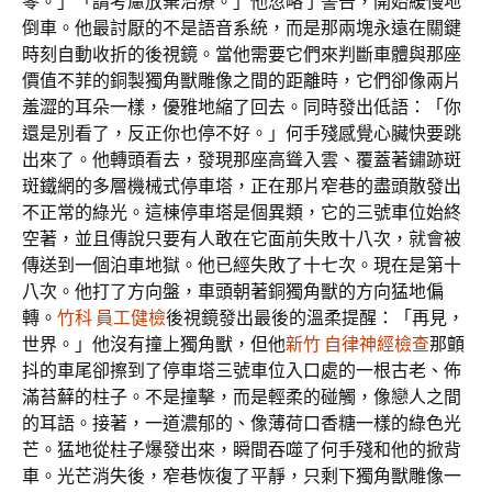
零。」「請考慮放棄治療。」他忽略了警告，開始緩慢地
倒車。他最討厭的不是語音系統，而是那兩塊永遠在關鍵
時刻自動收折的後視鏡。當他需要它們來判斷車體與那座
價值不菲的銅製獨角獸雕像之間的距離時，它們卻像兩片
羞澀的耳朵一樣，優雅地縮了回去。同時發出低語：「你
還是別看了，反正你也停不好。」何手殘感覺心臟快要跳
出來了。他轉頭看去，發現那座高聳入雲、覆蓋著鏽跡斑
斑鐵網的多層機械式停車塔，正在那片窄巷的盡頭散發出
不正常的綠光。這棟停車塔是個異類，它的三號車位始終
空著，並且傳說只要有人敢在它面前失敗十八次，就會被
傳送到一個泊車地獄。他已經失敗了十七次。現在是第十
八次。他打了方向盤，車頭朝著銅獨角獸的方向猛地偏
轉。
竹科 員工健檢
後視鏡發出最後的溫柔提醒：「再見，
世界。」他沒有撞上獨角獸，但他
新竹 自律神經檢查
那顫
抖的車尾卻擦到了停車塔三號車位入口處的一根古老、佈
滿苔蘚的柱子。不是撞擊，而是輕柔的碰觸，像戀人之間
的耳語。接著，一道濃郁的、像薄荷口香糖一樣的綠色光
芒。猛地從柱子爆發出來，瞬間吞噬了何手殘和他的掀背
車。光芒消失後，窄巷恢復了平靜，只剩下獨角獸雕像一