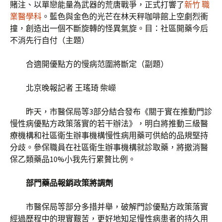
賭注、以單戀能量為武器的荒唐戰爭，正式打響了
新竹 職
業醫學科
。藍色與金色的光芒在林天秤咖啡館上空劇烈衝
撞，創造出一個不斷旋轉的怪異氣旋。目：社區開藥今后
不消先行自付（主題）
合適開優點方的慢病范圍將斷定（副題）
北京晚報記者 王瑤琦 柴嶸
昨天，市醫保局等3部分結合發布《關于實在推動門診
慢性病優點方政策落實的若干辦法》，明白將推動三級醫
療機構和社區衛生辦事機構慢性病用藥可供給的品規堅持
分歧。參保職員在社區衛生辦事機構就診取藥，將撤消醫
保乙類藥品10%小我先行累贅比例。
部門藥品報銷政策將調劑
市醫保局等部分多措并舉，破解門診優點方政策落實
經過歷程中的現實艱苦，更好地知足慢性病患者的持久用