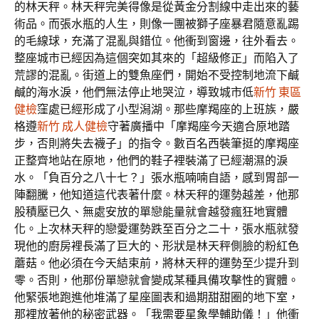
的林天秤。林天秤完美得像是從黃金分割線中走出來的藝
術品。而張水瓶的人生，則像一團被獅子座暴君隨意亂踢
的毛線球，充滿了混亂與錯位。他衝到窗邊，往外看去。
整座城市已經因為這個突如其來的「超級修正」而陷入了
荒謬的混亂。街道上的雙魚座們，開始不受控制地流下鹹
鹹的海水淚，他們無法停止地哭泣，導致城市低
新竹 東區
健檢
窪處已經形成了小型潟湖。那些摩羯座的上班族，嚴
格遵
新竹 成人健檢
守著廣播中「摩羯座今天適合原地踏
步，否則將失去襪子」的指令。數百名西裝筆挺的摩羯座
正整齊地站在原地，他們的鞋子裡裝滿了已經潮濕的淚
水。「負百分之八十七？」張水瓶喃喃自語，感到胃部一
陣翻騰，他知道這代表著什麼。林天秤的運勢越差，他那
股積壓已久、無處安放的單戀能量就會越發瘋狂地實體
化。上次林天秤的戀愛運勢跌至百分之二十，張水瓶就發
現他的廚房裡長滿了巨大的、形狀是林天秤側臉的粉紅色
蘑菇。他必須在今天結束前，將林天秤的運勢至少提升到
零。否則，他那份單戀就會變成某種具備攻擊性的實體。
他緊張地跑進他堆滿了星座圖表和過期甜甜圈的地下室，
那裡放著他的秘密武器。「我需要星象學輔助儀！」他衝