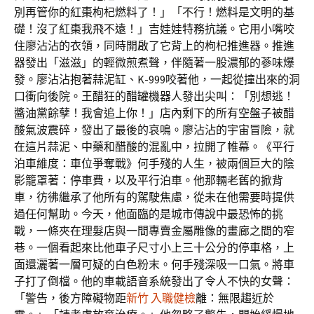
別再管你的紅棗枸杞燃料了！」「不行！燃料是文明的基
礎！沒了紅棗我飛不遠！」吉娃娃特務抗議。它用小嘴咬
住廖沾沾的衣領，同時開啟了它背上的枸杞推進器。推進
器發出「滋滋」的輕微煎煮聲，伴隨著一股濃郁的蔘味爆
發。廖沾沾抱著蒜泥缸、K-999咬著他，一起從撞出來的洞
口衝向後院。王醋狂的醋罐機器人發出尖叫：「別想逃！
醬油黨餘孽！我會追上你！」店內剩下的所有空盤子被醋
酸氣波震碎，發出了最後的哀鳴。廖沾沾的宇宙冒險，就
在這片蒜泥、中藥和醋酸的混亂中，拉開了帷幕。《平行
泊車維度：車位爭奪戰》何手殘的人生，被兩個巨大的陰
影籠罩著：停車費，以及平行泊車。他那輛老舊的掀背
車，彷彿繼承了他所有的駕駛焦慮，從未在他需要時提供
過任何幫助。今天，他面臨的是城市傳說中最恐怖的挑
戰，一條夾在理髮店與一間專賣金屬雕像的畫廊之間的窄
巷。一個看起來比他車子尺寸小上三十公分的停車格，上
面還灑著一層可疑的白色粉末。何手殘深吸一口氣。將車
子打了倒檔。他的車載語音系統發出了令人不快的女聲：
「警告，後方障礙物距
新竹 入職健檢
離：無限趨近於