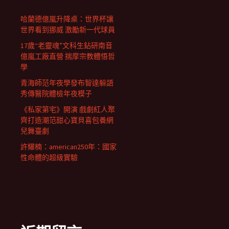
哈蘭德億嵐升降桌：世界杯讓
世界看到挪威 激勵新一代球員
17歲“老靈魂”文科生鉆研南音
億嵐工廠直營 揣摩宗教體悟哲
學
青海師范年夜學發布智達躲語
秀傳醫院體檢年夜模子
《私家第宅》開演 戲劇紅人聚
齊打造潮范甜心寶貝喜包養網
兒舞臺劇
許耀楠：american250年：國家
性命體的超級實驗