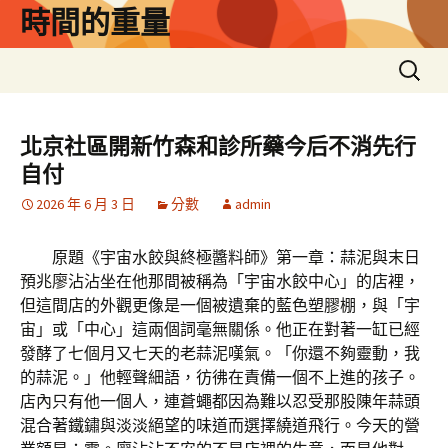
跳
時間的重量
至
主
搜
要
尋
內
關
容
鍵
北京社區開新竹森和診所藥今后不消先行
字:
自付
2026 年 6 月 3 日
分數
admin
原題《宇宙水餃與終極醬料師》第一章：蒜泥與末日
預兆廖沾沾坐在他那間被稱為「宇宙水餃中心」的店裡，
但這間店的外觀更像是一個被遺棄的藍色塑膠棚，與「宇
宙」或「中心」這兩個詞毫無關係。他正在對著一缸已經
發酵了七個月又七天的老蒜泥嘆氣。「你還不夠靈動，我
的蒜泥。」他輕聲細語，彷彿在責備一個不上進的孩子。
店內只有他一個人，連蒼蠅都因為難以忍受那股陳年蒜頭
混合著鐵鏽與淡淡絕望的味道而選擇繞道飛行。今天的營