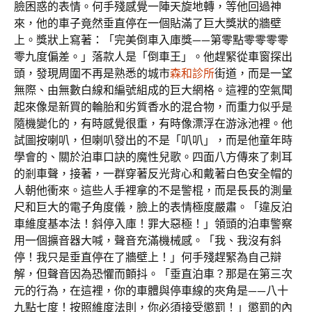
臉困惑的表情。何手殘感覺一陣天旋地轉，等他回過神
來，他的車子竟然垂直停在一個貼滿了巨大獎狀的牆壁
上。獎狀上寫著：「完美倒車入庫獎——第零點零零零零
零九度偏差。」落款人是「倒車王」。他趕緊從車窗探出
頭，發現周圍不再是熟悉的城市
森和診所
街道，而是一望
無際、由無數白線和編號組成的巨大網格。這裡的空氣聞
起來像是新買的輪胎和劣質香水的混合物，而重力似乎是
隨機變化的，有時感覺很重，有時像漂浮在游泳池裡。他
試圖按喇叭，但喇叭發出的不是「叭叭」，而是他童年時
學會的、關於泊車口訣的魔性兒歌。四面八方傳來了刺耳
的剎車聲，接著，一群穿著反光背心和戴著白色安全帽的
人朝他衝來。這些人手裡拿的不是警棍，而是長長的測量
尺和巨大的電子角度儀，臉上的表情極度嚴肅。「違反泊
車維度基本法！斜停入庫！罪大惡極！」領頭的泊車警察
用一個擴音器大喊，聲音充滿機械感。「我、我沒有斜
停！我只是垂直停在了牆壁上！」何手殘趕緊為自己辯
解，但聲音因為恐懼而顫抖。「垂直泊車？那是在第三次
元的行為，在這裡，你的車體與停車線的夾角是——八十
九點七度！按照維度法則，你必須接受懲罰！」懲罰的內