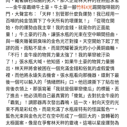
肉、戴著鑽石項圈的男人，那人正是林天秤的狂熱追求者
——金牛座霸總牛土豪。牛土豪一腳
竹科X光
踢開咖啡館的
門，大聲宣布：「天秤！別管那什麼負運勢！我已經用一
百噸的純金箔買下了今天所有的壞運氣！」「從現在開
始，你的運勢由我主宰！我的金錢，就是你的正面能
量！」牛土豪的行為，讓張水瓶的光束在空中瞬間扭曲，
與一種夾雜著銅臭味的金色光芒對撞。天空開始下起了荒
謬的雨。雨點不是水，而是閃耀著淚光的小小黃銅齒輪。
「不行！金牛座的物質力量太強了！我的單戀被汙染
了！」張水瓶大喊。他知道，如果牛土豪的物質力量勝
出，林天秤將會被困在一個充滿金錢和俗氣的虛假愛情
裡，而他將永遠失去機會。張水瓶看向那機器，還剩下最
後一個可以輸入的「情緒燃料」口。他迅速撕下了貼在他
背後衣領上，那張寫著「我就是個單戀傻瓜」的標籤，丟
了進去。他必須用自己最真實的「傻氣」去對抗金牛座的
「霸氣」！調節器再次發出轟鳴，這一次，射向天空的光
束不再是彩虹色，而是充滿了水瓶座特有的怪誕藍色**。
藍色光束與金色光芒在空中形成了一個巨大的、旋轉著的
太極圖案，像是在爭奪林天秤的靈魂。這場以星座運勢為