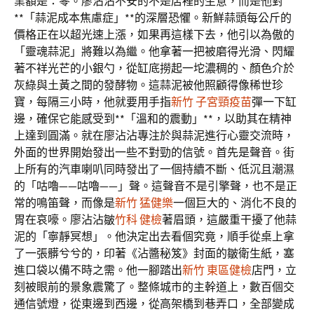
業額是：零。廖沾沾不安的不是店裡的生意，而是他對
**「蒜泥成本焦慮症」**的深層恐懼。新鮮蒜頭每公斤的
價格正在以超光速上漲，如果再這樣下去，他引以為傲的
「靈魂蒜泥」將難以為繼。他拿著一把被磨得光滑、閃耀
著不祥光芒的小銀勺，從缸底撈起一坨濃稠的、顏色介於
灰綠與土黃之間的發酵物。這蒜泥被他照顧得像稀世珍
寶，每隔三小時，他就要用手指
新竹 子宮頸疫苗
彈一下缸
邊，確保它能感受到**「溫和的震動」**，以助其在精神
上達到圓滿。就在廖沾沾專注於與蒜泥進行心靈交流時，
外面的世界開始發出一些不對勁的信號。首先是聲音。街
上所有的汽車喇叭同時發出了一個持續不斷、低沉且潮濕
的「咕嚕——咕嚕——」聲。這聲音不是引擎聲，也不是正
常的鳴笛聲，而像是
新竹 猛健樂
一個巨大的、消化不良的
胃在哀嚎。廖沾沾皺
竹科 健檢
著眉頭，這嚴重干擾了他蒜
泥的「寧靜冥想」。他決定出去看個究竟，順手從桌上拿
了一張髒兮兮的，印著《沾醬秘笈》封面的皺衛生紙，塞
進口袋以備不時之需。他一腳踏出
新竹 東區健檢
店門，立
刻被眼前的景象震驚了。整條城市的主幹道上，數百個交
通信號燈，從東邊到西邊，從高架橋到巷弄口，全部變成