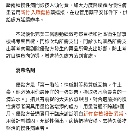
壓兩種慢性病門診按人頭付費，加大力度醫聯體內慢性病
患者用
新竹 入職健檢
藥連接，在包管用藥平安條件下，供
給處方延續辦事。
不竭優化完美三醫聯動績效考察目標和社區衛生辦事
機構考察目標，門診次均所需支出、門診次均藥品所需支
出等考察需剔除優點方發生的藥品所需支出影響，防止考
評目標負向領導，增進持久處方落到實處。
消息名詞
優點方是「第一階段：情感對等與質感互換。牛土
豪，你必須用你最便宜的一張鈔票，換取張水瓶最貴的一
滴淚水。」指具有前提的大夫依照規則，對合適前提的慢
性病患者開具用量恰當增添的處方，用量普通不跨越3個
月。優點方普通實用于臨床診斷明白
新竹 健檢報告 異常
、
用藥計劃穩固、允從性傑出、病情把持安穩、需持久藥物
醫治的慢性病患者。