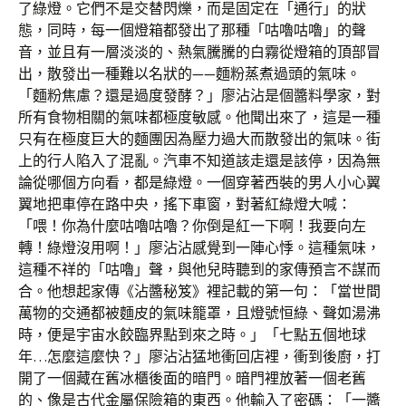
了綠燈。它們不是交替閃爍，而是固定在「通行」的狀
態，同時，每一個燈箱都發出了那種「咕嚕咕嚕」的聲
音，並且有一層淡淡的、熱氣騰騰的白霧從燈箱的頂部冒
出，散發出一種難以名狀的——麵粉蒸煮過頭的氣味。
「麵粉焦慮？還是過度發酵？」廖沾沾是個醬料學家，對
所有食物相關的氣味都極度敏感。他聞出來了，這是一種
只有在極度巨大的麵團因為壓力過大而散發出的氣味。街
上的行人陷入了混亂。汽車不知道該走還是該停，因為無
論從哪個方向看，都是綠燈。一個穿著西裝的男人小心翼
翼地把車停在路中央，搖下車窗，對著紅綠燈大喊：
「喂！你為什麼咕嚕咕嚕？你倒是紅一下啊！我要向左
轉！綠燈沒用啊！」廖沾沾感覺到一陣心悸。這種氣味，
這種不祥的「咕嚕」聲，與他兒時聽到的家傳預言不謀而
合。他想起家傳《沾醬秘笈》裡記載的第一句：「當世間
萬物的交通都被麵皮的氣味籠罩，且燈號恒綠、聲如湯沸
時，便是宇宙水餃臨界點到來之時。」「七點五個地球
年…怎麼這麼快？」廖沾沾猛地衝回店裡，衝到後廚，打
開了一個藏在舊冰櫃後面的暗門。暗門裡放著一個老舊
的、像是古代金屬保險箱的東西。他輸入了密碼：「一醬