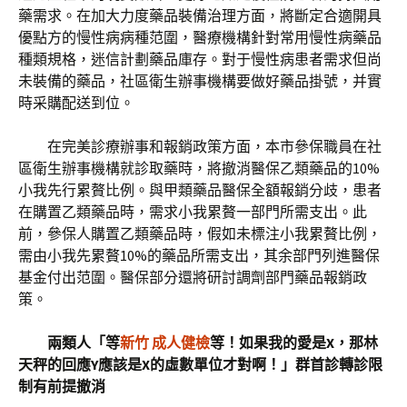
藥需求。在加大力度藥品裝備治理方面，將斷定合適開具
優點方的慢性病病種范圍，醫療機構針對常用慢性病藥品
種類規格，迷信計劃藥品庫存。對于慢性病患者需求但尚
未裝備的藥品，社區衛生辦事機構要做好藥品掛號，并實
時采購配送到位。
在完美診療辦事和報銷政策方面，本市參保職員在社
區衛生辦事機構就診取藥時，將撤消醫保乙類藥品的10%
小我先行累贅比例。與甲類藥品醫保全額報銷分歧，患者
在購置乙類藥品時，需求小我累贅一部門所需支出。此
前，參保人購置乙類藥品時，假如未標注小我累贅比例，
需由小我先累贅10%的藥品所需支出，其余部門列進醫保
基金付出范圍。醫保部分還將研討調劑部門藥品報銷政
策。
兩類人「等
新竹 成人健檢
等！如果我的愛是X，那林
天秤的回應Y應該是X的虛數單位才對啊！」群首診轉診限
制有前提撤消