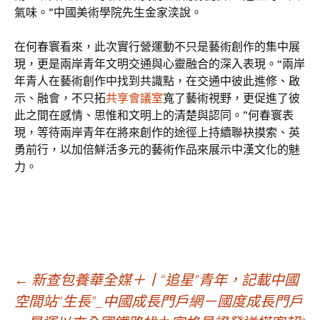
氣味。”中國美術學院先生金家湙說。
在何春寰看來，此次實行營運動不只是藝術創作的集中展
現，更是兩岸青年文明交通與心靈融合的深入表現。“兩岸
年青人在藝術創作中找到共識點，在交通中彼此進修、啟
示、融會，不只拓
共享會議室
寬了藝術視野，更促進了彼
此之間在感情、思惟和文明上的清楚與認同。”何春寰表
現，等待兩岸青年在將來創作的途徑上持續聯袂摸索、英
勇前行，以加倍鮮活多元的藝術作品來展示中漢文化的魅
力。
文
←
新查包養華全媒＋丨“追星”青年，記載中國
空間站“生長”_中國成長門戶網－國度成長門戶