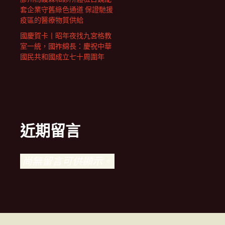
套企業守舊綠色通道 保證馳援
疫區的醫療物質供給
國慶賀卡丨昭年夜找九宮格教
室一統，國祚綿長：慶祝中華
國民共和國成立七十周圍年
近期留言
尚無留言可供顯示。