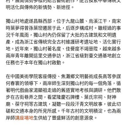
村，展開情勢多樣的結合藝術創作，配合摸索中華傳統文
明活化與傳佈的新情勢、新途徑。
獨山村地處遂昌縣西部，位于九龍山麓、烏溪江干，南宋
時葉夢得曾孫葉巒遷居于此，后逐步構成村。雖經過的事
況千年風雨，獨山村內仍保留了大批的古建筑和文明遺
產，成為浙江省傳統完全古村維護研考遺址地、活化實行
地。近年來，獨山村著名度、佳譽度不竭晉陞，越來越多
兩岸青年離開這里交通參訪，浙江省級對臺交通基地創立
任務也于本年在獨山村啟動。
在中國美術學院客座傳授、焦灘鄉文明藝術成長高等參謀
何春寰的領導下，兩岸師生深刻獨山村的每一個角落，循
著明代戲曲家湯顯祖走過的舊道實地考核與調研。他們散
步在古街巷弄之間，看望隆慶石牌樓、葉氏宗祠、財神
廟、葆守祠等古建筑，凝聽一段段汗青文明故事，彼此切
磋和交通本身的所見所感。千年古村的文明積淀，也為兩
岸師
講座場地
生供給了豐盛鮮活的創意源泉。