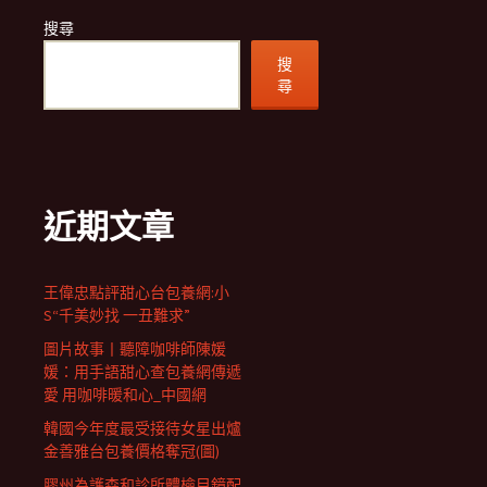
搜尋
搜
尋
近期文章
王偉忠點評甜心台包養網:小
S“千美妙找 一丑難求”
圖片故事丨聽障咖啡師陳媛
媛：用手語甜心查包養網傳遞
愛 用咖啡暖和心_中國網
韓國今年度最受接待女星出爐
金善雅台包養價格奪冠(圖)
膠州為護森和診所體檢目鏡配