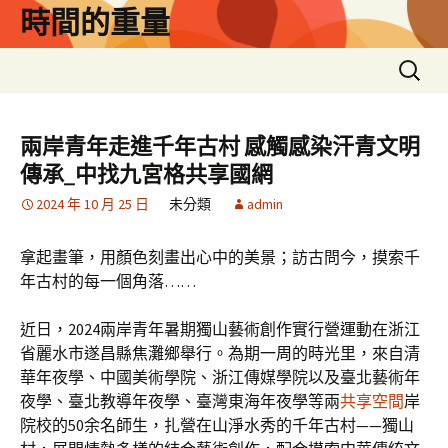
跳
時間的重量
至
主
搜
要
尋
內
關
容
鍵
兩岸青年走進千年古村 感觸感染汗青文明
字:
傳承_中找九宮格共享國網
2024 年 10 月 25 日
未分類
admin
拿起畫筆，用顏色刻畫出心中的美景；訪古問今，摸索千
年古村的每一個角落……
近日，2024兩岸青年暑期獨山藝術創作實行營運動在浙江
省麗水市遂昌縣焦灘鄉舉行。為期一周的時光里，來自清
華年夜學、中國美術學院、浙江傳媒學院以及臺北藝術年
夜學、臺北教導年夜學、臺灣東海年夜學等兩
共享空間
岸
院校的50余名師生，扎營在山淨水秀的千年古村——獨山