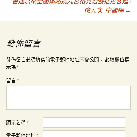
暑運以來全國鐵路找九宮格見證發送搭客超2
章
億人次_中國網
→
導
覽
發佈留言
發佈留言必須填寫的電子郵件地址不會公開。
必填欄位標
示為
*
留言
*
顯示名稱
*
電子郵件地址
*