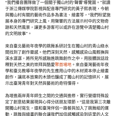
“我們播音團隊做了一個關于獨山村的‘聲響’導覽圖。”就讀
于浙江傳媒學院影視與配音專門研究的黃子熙表現，今朝
與獨山村有關的藝術作品多為書法、繪畫等，“我們盼望施
展本身的專門研究上風，用聲響的方法展示村中的文物奇
跡和天然風景，讓更多游客可以或許在游覽中清楚獨山村
的文明故事”。
來自臺北藝術年夜學的跳舞系研討生在獨山村的青山綠水
間找到了創作靈感。他們深刻天然，感觸感染山風輕撫與
溪水潺潺，將所見所感融進跳舞創作之中，用肢體說話詮
釋對天然之美的崇拜與酷愛
聚首場地
。來自臺灣藝術年夜
學和臺北教導年夜學的先生應用山中的木材資本停止繪畫
創作，讓底本放棄的木頭也釀成了獨山村的記憶碎片，展
示出臺灣青年對天然與藝術的奇特懂得。
為增進兩岸青年師生之間的交通與進修，實行營還特殊設
定了創意結果展現與心得分送朋友環節。“這是我第三次離
開獨山村寫生，還和臺灣伴侶一路餐與加入了跳舞組的運
動，跳舞與繪畫的聯合讓我們加倍感觸感染到這里的人文