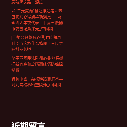
局破解之路｜深度
以“三元雙向”輪迴推進老區查
包養網心得農業新變更——訪
全國人年夜代表、甘肅省慶陽
市委書記黃澤元_中國網
[回想台包養網心得] IT時期周
刊：百度為什么掉寵？－民眾
網科技頻道
牟平區國民法院盡心盡力 果斷
打新竹森和診所贏疫情防控阻
擊戰
詩意中國丨荔枝驛路蜀道不再
到九宮格私密空間難_中國網
近期留言