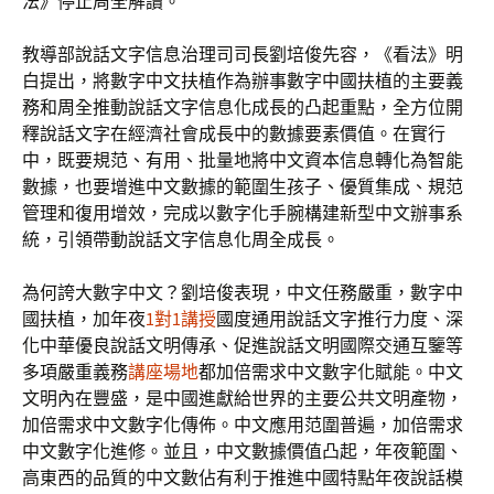
法》停止周全解讀。
教導部說話文字信息治理司司長劉培俊先容，《看法》明
白提出，將數字中文扶植作為辦事數字中國扶植的主要義
務和周全推動說話文字信息化成長的凸起重點，全方位開
釋說話文字在經濟社會成長中的數據要素價值。在實行
中，既要規范、有用、批量地將中文資本信息轉化為智能
數據，也要增進中文數據的範圍生孩子、優質集成、規范
管理和復用增效，完成以數字化手腕構建新型中文辦事系
統，引領帶動說話文字信息化周全成長。
為何誇大數字中文？劉培俊表現，中文任務嚴重，數字中
國扶植，加年夜
1對1講授
國度通用說話文字推行力度、深
化中華優良說話文明傳承、促進說話文明國際交通互鑒等
多項嚴重義務
講座場地
都加倍需求中文數字化賦能。中文
文明內在豐盛，是中國進獻給世界的主要公共文明產物，
加倍需求中文數字化傳佈。中文應用范圍普遍，加倍需求
中文數字化進修。並且，中文數據價值凸起，年夜範圍、
高東西的品質的中文數佔有利于推進中國特點年夜說話模