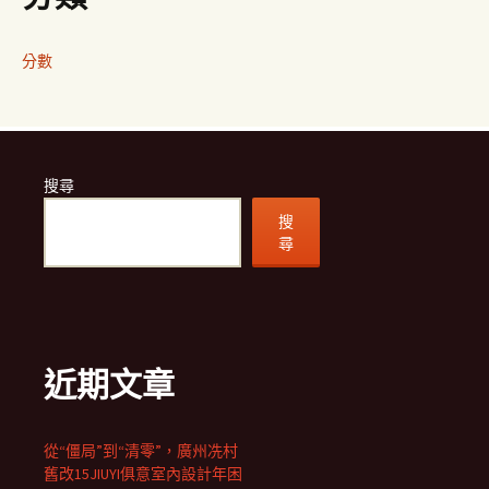
分數
搜尋
搜
尋
近期文章
從“僵局”到“清零”，廣州冼村
舊改15JIUYI俱意室內設計年困