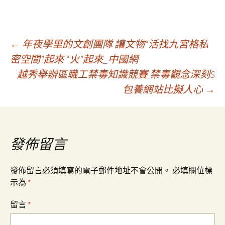
文
←
年夜學里的文創團隊 讓文物“活找九宮格私
密空間”起來 “火”起來_中國網
越秀舉辦區職工禁毒知識競賽 禁毒觀念深刻S
章
包養網站比擬人心
→
導
覽
發佈留言
發佈留言必須填寫的電子郵件地址不會公開。
必填欄位標
示為
*
留言
*