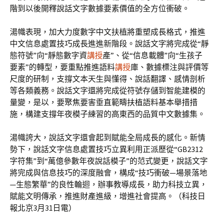
階到以後開釋說話文字數據要素價值的全方位衝破。
湯幟表現，加大力度數字中文扶植將重塑成長格式，推進
中文信息處置技巧成長進進新階段。說話文字將完成從“靜
態符號”向“靜態數字資
講授
產”、從“信息載體”向“生孩子
要素”的轉型，要重點推進語料
講授
庫、數據標注與評價等
尺度的研制，支撐文本天生與懂得、說話翻譯、感情剖析
等各類義務。說話文字還將完成從符號存儲到智能建模的
量變，是以，要聚焦要害垂直範疇扶植語料基本舉措措
施，構建支撐年夜模子練習的高東西的品質中文數據集。
湯幟誇大，說話文字還會起到賦能全局成長的感化。新情
勢下，說話文字信息處置技巧立異利用正派歷從“GB2312
字符集”到“萬億參數年夜說話模子”的范式變更，說話文字
將完成與信息技巧的深度融會，構成“技巧衝破—場景落地
—生態繁華”的良性輪迴，辦事教導成長，助力科技立異，
賦能文明傳承，推進財產進級，增進社會提高。（科技日
報北京3月31日電）