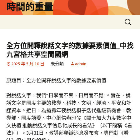
跳
時間的重量
至
主
搜
要
尋
內
關
容
鍵
全方位開釋說話文字的數據要素價值_中找
字:
九宮格共享空間國網
2025 年 5 月 10 日
未分類
admin
原題目：全方位開釋說話文字的數據要素價值
對說話文字，我們“日學而不察、日用而不覺”。實在，說
話文字是國度主要的教導、科技、文明、經濟、平安和計
謀資本。近日，為搶抓年夜說話模子迭代進級新機會，教
導部、國度語委、中心網信辦印發《關于加大力度數字中
文扶植 推動說話文字信息化成長的看法》（以下簡稱《看
法》）。3月31日，教導部舉辦消息發布會，專門對《看