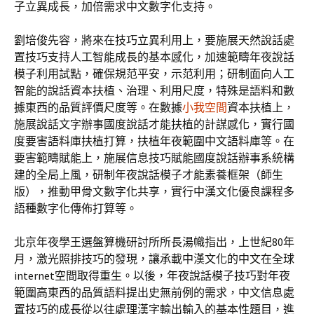
子立異成長，加倍需求中文數字化支持。
劉培俊先容，將來在技巧立異利用上，要施展天然說話處
置技巧支持人工智能成長的基本感化，加速範疇年夜說話
模子利用試點，確保規范平安，示范利用；研制面向人工
智能的說話資本扶植、治理、利用尺度，特殊是語料和數
據東西的品質評價尺度等。在數據
小我空間
資本扶植上，
施展說話文字辦事國度說話才能扶植的計謀感化，實行國
度要害語料庫扶植打算，扶植年夜範圍中文語料庫等。在
要害範疇賦能上，施展信息技巧賦能國度說話辦事系統構
建的全局上風，研制年夜說話模子才能素養框架（師生
版），推動甲骨文數字化共享，實行中漢文化優良課程多
語種數字化傳佈打算等。
北京年夜學王選盤算機研討所所長湯幟指出，上世紀80年
月，激光照排技巧的發現，讓承載中漢文化的中文在全球
internet空間取得重生。以後，年夜說話模子技巧對年夜
範圍高東西的品質語料提出史無前例的需求，中文信息處
置技巧的成長從以往處理漢字輸出輸入的基本性題目，進