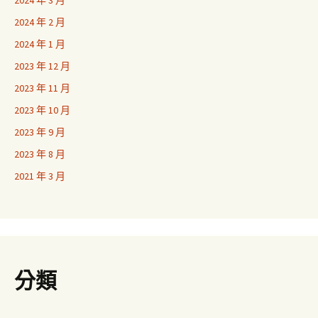
2024 年 3 月
2024 年 2 月
2024 年 1 月
2023 年 12 月
2023 年 11 月
2023 年 10 月
2023 年 9 月
2023 年 8 月
2021 年 3 月
分類