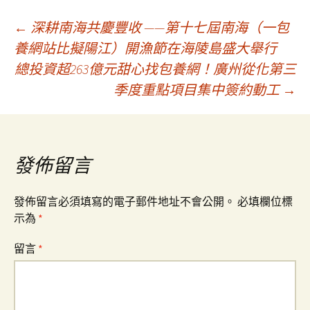
文
←
​深耕南海共慶豐收 ——第十七屆南海（一包
養網站比擬陽江）開漁節在海陵島盛大舉行
總投資超263億元甜心找包養網！廣州從化第三
章
季度重點項目集中簽約動工
→
導
覽
發佈留言
發佈留言必須填寫的電子郵件地址不會公開。
必填欄位標
示為
*
留言
*