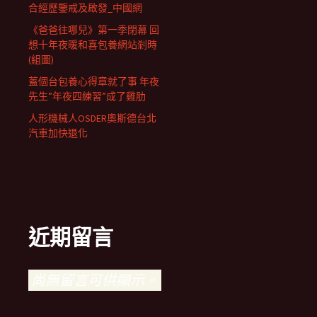
合經歷鑒戒及啟發_中國網
《爸爸往哪兒》第一季閉幕 回
想十年夜暖和喜包養網站剎時
(組圖)
蓋個台包養心得章就了事 年夜
先生”年夜四練習”成了雞肋
人形機械人OSDER奧斯德台北
汽車加快退化
近期留言
尚無留言可供顯示。