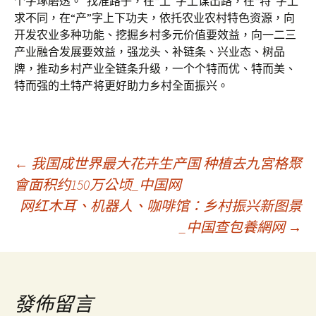
个字琢磨透。”找准路子，在“土”字上谋出路，在“特”字上
求不同，在“产”字上下功夫，依托农业农村特色资源，向
开发农业多种功能、挖掘乡村多元价值要效益，向一二三
产业融合发展要效益，强龙头、补链条、兴业态、树品
牌，推动乡村产业全链条升级，一个个特而优、特而美、
特而强的土特产将更好助力乡村全面振兴。
文
←
我国成世界最大花卉生产国 种植去九宮格聚
會面积约150万公顷_中国网
网红木耳、机器人、咖啡馆：乡村振兴新图景
章
_中国查包養網网
→
導
覽
發佈留言