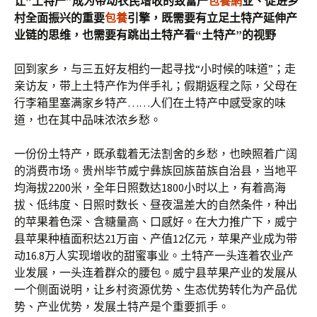
让“土特产”成为带动农民增收的致富产
包養網
业、促进乡
村全面振兴的重要
包養
引擎，既需要有立足土特产延伸产
业链的思维，也需要有跳出土特产看“土特产”的视野
回到家乡，与三五好友相约一起寻找“小时候的味道”；走
亲访友，带上土特产作为伴手礼；假期返程之际，父母在
行李箱里塞满家乡特产……人们在土特产中感受家的味
道，也在其中品味浓浓乡愁。
一份份土特产，既承载着无法割舍的乡愁，也映照着广阔
的消费市场。贵州毕节威宁彝族回族苗族自治县，当地平
均海拔2200米，全年日照数达1800小时以上，有着高海
拔、低纬度、日照时数长、昼夜温差大的自然条件，种出
的苹果着色深、含糖量高、口感好。在大力推广下，威宁
县苹果种植面积达21万亩、产值12亿元，苹果产业成为带
动16.8万人实现增收的甜蜜事业。土特产一头连着农业产
业发展，一头连着群众的腰包。威宁县苹果产业的发展从
一个侧面说明，让乡村资源优势、生态优势转化为产品优
势、产业优势，发展土特产是个重要抓手。