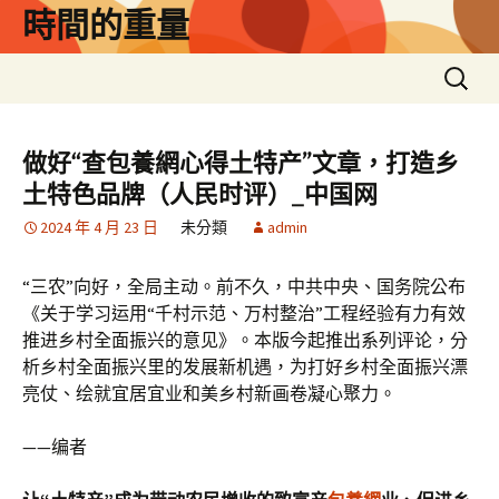
跳
時間的重量
至
主
搜
要
尋
內
關
容
鍵
做好“查包養網心得土特产”文章，打造乡
字:
土特色品牌（人民时评）_中国网
2024 年 4 月 23 日
未分類
admin
“三农”向好，全局主动。前不久，中共中央、国务院公布
《关于学习运用“千村示范、万村整治”工程经验有力有效
推进乡村全面振兴的意见》。本版今起推出系列评论，分
析乡村全面振兴里的发展新机遇，为打好乡村全面振兴漂
亮仗、绘就宜居宜业和美乡村新画卷凝心聚力。
——编者