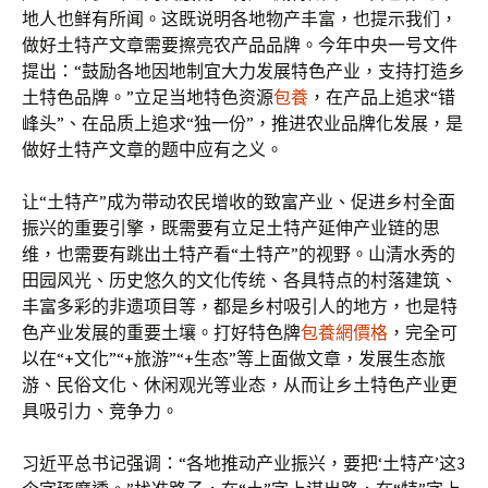
地人也鲜有所闻。这既说明各地物产丰富，也提示我们，
做好土特产文章需要擦亮农产品品牌。今年中央一号文件
提出：“鼓励各地因地制宜大力发展特色产业，支持打造乡
土特色品牌。”立足当地特色资源
包養
，在产品上追求“错
峰头”、在品质上追求“独一份”，推进农业品牌化发展，是
做好土特产文章的题中应有之义。
让“土特产”成为带动农民增收的致富产业、促进乡村全面
振兴的重要引擎，既需要有立足土特产延伸产业链的思
维，也需要有跳出土特产看“土特产”的视野。山清水秀的
田园风光、历史悠久的文化传统、各具特点的村落建筑、
丰富多彩的非遗项目等，都是乡村吸引人的地方，也是特
色产业发展的重要土壤。打好特色牌
包養網價格
，完全可
以在“+文化”“+旅游”“+生态”等上面做文章，发展生态旅
游、民俗文化、休闲观光等业态，从而让乡土特色产业更
具吸引力、竞争力。
习近平总书记强调：“各地推动产业振兴，要把‘土特产’这3