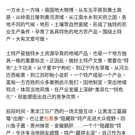
一方水土一方味。我国地大物博，从东北平原到黄土高
原，从岭南丘陵到黄河流域，从江南水乡到天府之国，各
地不同的气候、地形、土壤等自然禀赋，形成了独特的农
业生产条件，孕育了各具特色的地方农产品。围绕土特
产，大有文章可做。
土特产是独特乡土资源孕育的地域产品，也是一个地方独
具一格的重要标志。正因此，做好土特产文章，需要在“特
色”上下功夫。从宁夏中宁枸杞，到辽宁丹东草莓，从河北
迁西板栗，到江苏盱眙小龙虾，一个特产成就一个产业、
富裕一方百姓的众多案例启示我们，因地制宜，突出地域
特点，体现当地风情，在产业发展上深耕“差异化”“特色
化”，就能塑造出自己的竞争优势。
前段时间，黑龙江与广西的一场文旅互动，让黑龙江蔓越
莓“出圈”，也让更
包養
多“隐藏款”特产走进大众视野。四
川鱼子酱、贵州抹茶、安徽鹅肝……一个个“隐藏款”特
产，令许多当地网友感慨，特产“藏得太深”，自己作为本