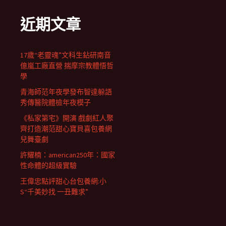
近期文章
17歲“老靈魂”文科生鉆研南音
億嵐工廠直營 揣摩宗教體悟哲
學
青海師范年夜學發布智達躲語
秀傳醫院體檢年夜模子
《私家第宅》開演 戲劇紅人聚
齊打造潮范甜心寶貝喜包養網
兒舞臺劇
許耀楠：american250年：國家
性命體的超級實驗
王偉忠點評甜心台包養網:小
S“千美妙找 一丑難求”