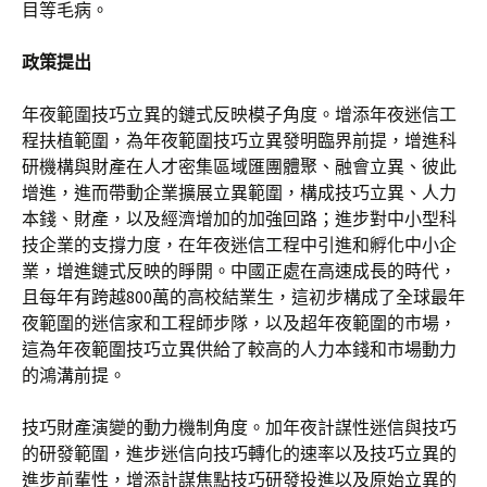
目等毛病。
政策提出
年夜範圍技巧立異的鏈式反映模子角度。增添年夜迷信工
程扶植範圍，為年夜範圍技巧立異發明臨界前提，增進科
研機構與財產在人才密集區域匯團體聚、融會立異、彼此
增進，進而帶動企業擴展立異範圍，構成技巧立異、人力
本錢、財產，以及經濟增加的加強回路；進步對中小型科
技企業的支撐力度，在年夜迷信工程中引進和孵化中小企
業，增進鏈式反映的睜開。中國正處在高速成長的時代，
且每年有跨越800萬的高校結業生，這初步構成了全球最年
夜範圍的迷信家和工程師步隊，以及超年夜範圍的市場，
這為年夜範圍技巧立異供給了較高的人力本錢和市場動力
的鴻溝前提。
技巧財產演變的動力機制角度。加年夜計謀性迷信與技巧
的研發範圍，進步迷信向技巧轉化的速率以及技巧立異的
進步前輩性，增添計謀焦點技巧研發投進以及原始立異的