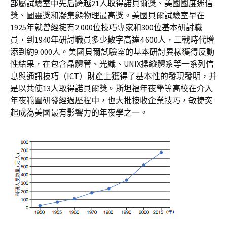
部屬試驗室中先后跨越21人取得諾貝爾獎、美國國度迷信
獎、圖靈獎和凝集態物理最高獎。美國貝爾試驗室早在
1925年就曾經擁有2 000位技巧專家和300位基本研討職
員，到1940年研討職員多少數字高達4 600人，二戰時代增
添到約9 000人。美國貝爾試驗室的基本研討異樣獲得反動
性結果，在包含晶體管、光纖、UNIX操縱體系等一系列信
息與通訊技巧（ICT）財產上獲得了基本性的發現發明，并
是以共使13人取得諾貝爾獎。斯坦福年夜學等高校在介入
年夜範圍研發經過歷程中，也大批接收企業技巧，敏捷突
起成為美國最有影響力的年夜學之一。