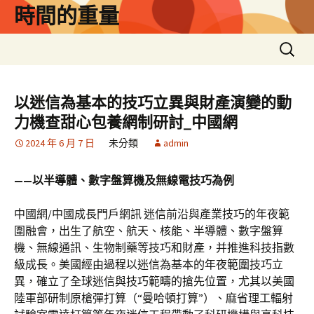
跳
時間的重量
至
主
搜
要
尋
內
關
容
鍵
以迷信為基本的技巧立異與財產演變的動
字:
力機查甜心包養網制研討_中國網
2024 年 6 月 7 日
未分類
admin
——以半導體、數字盤算機及無線電技巧為例
中國網/中國成長門戶網訊 迷信前沿與產業技巧的年夜範
圍融會，出生了航空、航天、核能、半導體、數字盤算
機、無線通訊、生物制藥等技巧和財產，并推進科技指數
級成長。美國經由過程以迷信為基本的年夜範圍技巧立
異，確立了全球迷信與技巧範疇的搶先位置，尤其以美國
陸軍部研制原槍彈打算（“曼哈頓打算”）、麻省理工輻射