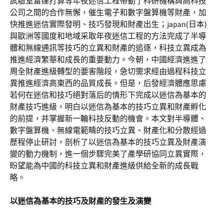
試驗室雷達打算等年夜迷信工程帶動了科研機構與高科技
公司之間的合作無懈，催生電子和數字盤算機等財產，加
快推進迷信實際發明、技巧發現和財產出生；japan(日本)
與歐洲等國度和地域采取年夜迷信工程的方法完成了半導
體和無線通訊等技巧的立異和財產的追逐，科技立異成為
推進經濟繁華和成長的重要動力。今朝，中國經濟進進了
周全財產進級轉型的要害階段，急切需求經由過程科技立
異推進經濟高東西的品質成長。但是，后發經濟體應思慮
若何在迷信和技巧絕對落后的情形下完成以迷信為基本的
財產技巧進級，明白以迷信為基本的技巧立異和財產孵化
的前提，并掌握新一輪科技反動的機會。本文對半導體、
數字盤算機、無線電範疇的技巧立異、財產化和分散經過
歷程停止研討，剖析了以迷信為基本的技巧立異及財產演
變的動力機制，進一個步驟完美了產學研協同立異實際，
盼望能為中國的科技立異和財產進級供給全新的成長戰
略。
以迷信為基本的技巧及財產的發生及演變