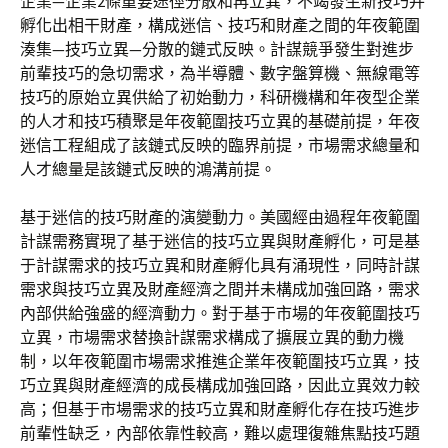
企業—企業2條重要途徑分散和再立異，不竭發生新技巧并
孵化出相干財產，構成迷信、技巧和財產之間的年夜範圍
湊集—技巧立異—分散的鏈式反映。計謀競爭發生對進步
前輩技巧的急切需求，為半導體、數字盤算機、無線電等
技巧的原始立異供給了初始動力，科研機構和年夜型企業
的人才和技巧積聚是年夜範圍技巧立異的基礎前提，年夜
迷信工程組成了該鏈式反映的臨界前提，市場需求總量和
人才總量是該鏈式反映的鴻溝前提。
基于迷信的技巧財產的演變動力。美國經由過程年夜範圍
計謀需務實現了基于迷信的技巧立異與財產孵化，可是基
于計謀需求的技巧立異和財產孵化具有涌現性，同時計謀
需求與技巧立異及財產經濟之間并未構成加強回路，需求
內部供給強盛的經濟動力。對于基于市場的年夜範圍技巧
立異，市場需求替換計謀需求構成了擴展立異的動力機
制，以年夜範圍市場需求推進企業年夜範圍技巧立異，技
巧立異與財產經濟的成長構成加強回路，因此立異效力較
高；但基于市場需求的技巧立異和財產孵化存在技巧進步
前輩性缺乏，內部依靠性較高，難以處理復雜焦點技巧題