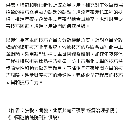
供應，培育和孵化新興計謀立異財產，補充對于依靠市場
招致的技巧立異動力缺乏的缺點；增添年夜迷信工程的扶
植，推進年夜型企業樹立年夜型結合試驗室，處理財產要
害技巧困難，增進財產範圍的疾速進級。
以迷信為基本的技巧立異與分散機制角度。針對立異分散
構成的復雜技巧收集系統，依據技巧依靠關系鑒別此中單
薄環節，采用新型科技立異舉國體系體例，加速年夜迷信
工程扶植以衝破焦點技巧壁壘，防止市場化立異的技巧進
步前輩性和動力缺乏等題目，下降企業年夜範圍立異的技
巧風險，進步財產技巧的穩健性，完成企業高程度的技巧
立異和技巧自力。
（作者：張毅、閆強，北京郵電年夜學 經濟治理學院；
《中國迷信院院刊》供稿）