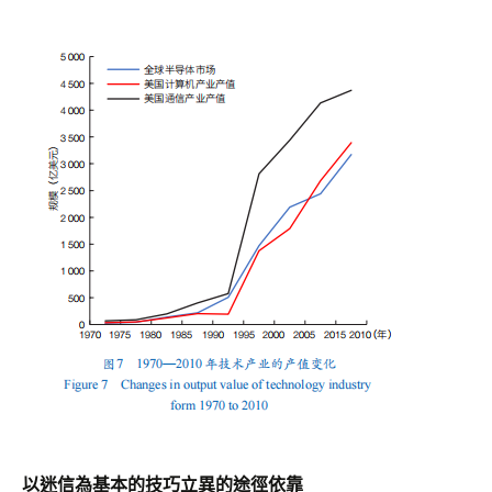
以迷信為基本的技巧立異的途徑依靠