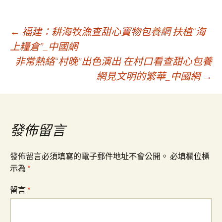
文
←
福建：耕海牧漁查甜心寶物包養網 扶植“海
上糧倉”_中國網
非常熱絡“村晚”出色演出 在村口看查甜心包養
章
網見文明的繁華_中國網
→
導
覽
發佈留言
發佈留言必須填寫的電子郵件地址不會公開。
必填欄位標
示為
*
留言
*