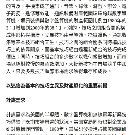
的普及，手機集成了通訊、音樂、錄像、游戲、辦公、電
子商務、進修等效能，通訊裝備財產範圍遠遠跨越數字盤
算機，通訊裝備與數字盤算機的財產範圍比例由1980年的
3∶1增加到2000年的38∶1 。別的，技巧之間組合關系構
成樹形拓撲構造，立異技巧由半導體、操縱體系、通訊收
集等基本技巧組合天生，技巧之間的組合關系同時構成技
巧上的依靠關系，而基本技巧經由過程新組合的技巧完成
價值；同時，技巧組合的多少數字以幾何級數增加，而市
場以絕對較慢的冪函數增加，大批新技巧在市場競爭中加
入，只要多數技巧順應市場需求獲得幸存和成長。
以迷信為基本的技巧立異及財產孵化的重要前提
計謀需求
計謀需求為美國的半導體、數字盤算機和無線電等新興技
巧供給了晚期市場周遭的狀況。美國當局同時也對企業及
研討機構睜開贊助，1980年，當局研發投進占據美國總研