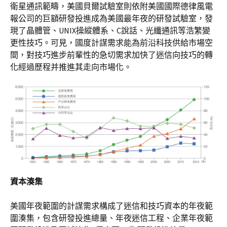
衛星通訊範疇，美國貝爾試驗室則依附美國國際德律風電
報公司的巨額研發投進成為美國最年夜的研發試驗室，發
現了晶體管、UNIX操縱體系、C說話、光纖通訊等浩繁變
更性技巧。可見，國度計謀需求能為前沿科技供給市場空
間，對技巧進步前輩性的急切需求加快了迷信向技巧的轉
化經過歷程并推進其走向市場化。
資本湊集
美國年夜範圍的計謀需求構成了迷信和技巧資本的年夜範
圍湊集，包含研發投進總量、年夜迷信工程、企業年夜範