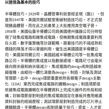
以迷信為基本的技巧
半導體技巧。1929年，晶體管專利就曾經呈現（圖1），但
直到1947年，美國貝爾試驗室衝破制造技巧后，才正式發
現鍺晶體管，而在此之前產業上大批應用真空電子管。
1958年，美國仙童半導體公司與美國德州儀器公司分辨發
現了硅集成電路和鍺集成電路，但晚期集成電路重要利用
在火箭、數字盤算機等計謀範疇，跟著技巧的不竭成熟和
價錢的降落才得以普遍利用，催生出美國國度半導體公
司、美國英特爾公司、美國超威半導體公司等一批集成電
路公司。半導體的集成度以指數級遞增，電路尺寸由毫米
級向微米級和納米級減少，集成電路的design和制造越來
越復雜，由縱向一體化演變為design、制造、封裝及測試
等環節。此中，design環節重要依附各類電子design主動
化（EDA）東西完成集成電路的邏輯design；制造環節是
依據集成電路邏輯在半導體資料上完成元器件的布局和結
構；封裝環節是對制造的集成電路固定在基板并應用維護
資料封裝的經過歷程；測試環節是對制造完成的芯片停止
邏輯驗證。半導體design和制造屬于技巧、資金、人才密