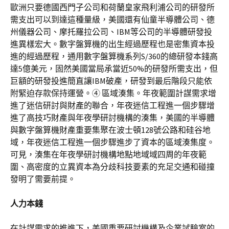
歐洲只要德國西門子公司和荷蘭皇家飛利浦公司的研發所
需支出可以到達這種量級，美國還有仙童半導體公司、德
州儀器公司、摩托羅拉公司、IBM等公司的半導體研發投
進異樣宏大。數字盤算機的出生經過歷程也是密集資本投
進的經過歷程，通用數字盤算機系列S/360的總研發本錢高
達5億美元，固然美國當局承當近50%的研發所需支出，但
巨額的研發投進簡直讓IBM破產，研發到最后階段只能依
附緊迫存款保持運營。④ 區域湊集。年夜範圍計謀需求增
進了迷信研討與財產的聯合，年夜迷信工程進一個步驟增
進了高技巧財產與年夜學研討機構的湊集，美國的半導體
與數字盤算機財產重要集聚在波士頓128號公路和硅谷地
域，年夜迷信工程進一個步驟進步了資本的區域湊集度。
可見，湊集在年夜學研討機構地點地域域四周的年夜範
圍、高密度的立異資本為分歧科技要素的充足交通和碰撞
發明了需要前提。
人力本錢
在計謀需求的推進下，美國重要研討機構及企業試驗室的