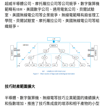
超威半導體公司、摩托羅拉公司等公司競爭，數字盤算機
範疇有IBM、美國數字公司、通用電氣公司、貝爾試驗
室、美國無線電公司等企業競爭，無線電範疇有麻省理工
學院、貝爾試驗室、摩托羅拉公司、美國無線電公司等組
織競爭。
技巧財產範圍擴大
半導體、數字盤算機、無線電等技巧立異範圍的連續擴大
和指數增加，推進了技巧集成度的增添和相干產物的小型