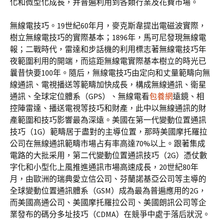
化和微型化成長，并普遍利用到各類行業及花費市場。
無線電技巧。19世紀60年月，麥克斯韋提出電磁波實際，
樹立無線電技巧的實際基本；1896年，馬可尼發現無線電
報；二戰時代，雷達和步話機的利用標志著無線電技巧年
夜範圍利用的開端，而這距無線電實際基本樹立的時光已
曩昔快要100年。隨后，無線電技巧由定向和丈量範疇向無
線通訊、電視播送等範疇加快成長，構成無線通訊、衛星
通訊、全球定位體系（GPS）、無線電看
包養網
遠鏡、相
控陣雷達、播送電視等技巧和財產，此中以無線通訊的財
產範圍和技巧影響最為深遠。美國在第一代變動位置通訊
技巧（1G）範疇居于盡對的主導位置，那時美國摩托羅拉
公司在無線通訊範疇市場占有率高達70%以上。跟著集成
電路的大批采用，第二代變動位置通訊技巧（2G）憑仗數
字化和小型化上風推進通訊市場高速成長，20世紀80年
月，由歐洲的瑞典愛立信公司、芬蘭諾基亞公司等主導的
全球變動位置通訊體系（GSM）成為最為普遍應用的2G，
而美國高通公司、美國摩托羅拉公司、美國朗訊公司等企
業發布的碼分多址技巧（CDMA）在競爭中處于落后狀況。