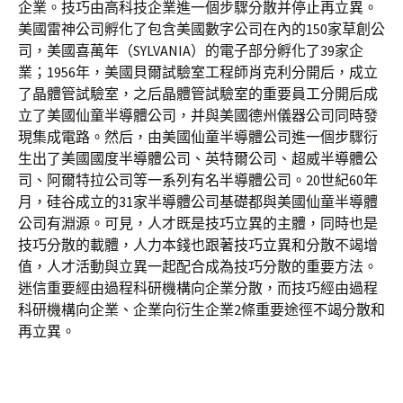
企業。技巧由高科技企業進一個步驟分散并停止再立異。
美國雷神公司孵化了包含美國數字公司在內的150家草創公
司，美國喜萬年（SYLVANIA）的電子部分孵化了39家企
業；1956年，美國貝爾試驗室工程師肖克利分開后，成立
了晶體管試驗室，之后晶體管試驗室的重要員工分開后成
立了美國仙童半導體公司，并與美國德州儀器公司同時發
現集成電路。然后，由美國仙童半導體公司進一個步驟衍
生出了美國國度半導體公司、英特爾公司、超威半導體公
司、阿爾特拉公司等一系列有名半導體公司。20世紀60年
月，硅谷成立的31家半導體公司基礎都與美國仙童半導體
公司有淵源。可見，人才既是技巧立異的主體，同時也是
技巧分散的載體，人力本錢也跟著技巧立異和分散不竭增
值，人才活動與立異一起配合成為技巧分散的重要方法。
迷信重要經由過程科研機構向企業分散，而技巧經由過程
科研機構向企業、企業向衍生企業2條重要途徑不竭分散和
再立異。