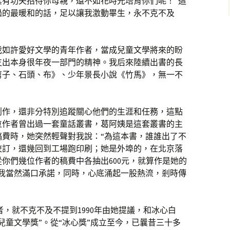
其有功夫招待你母親，還不如花時光培育你們呢！”這
過的最暖和的話，足以讓我激動畢生，永不克不及
我如許愛好文學的青年作者，當成兒童文學將來的盼
支出本身很年夜一部門的精神。我后來陸續出書的長
剪子、石頭、布》、少年景長小說《竹馬》，無一不
創作，還非分特別追蹤關心他們的生涯和任務，這點
位作者曾出過一套童話叢書，葛阿姨是這套叢書的主
稿費時，她突然輕聲對我說：“為這本書，誰誰出了不
校訂，還幾回到工場跑印刷；她是外埠的，在北京落
你們幾位作者的稿費中各抽出600元，就算作是她的
”我當然滿口承諾，同時，心底涌起一股熱流，剎時傳
，就不克不及不提到1990年由她提議，和冰心白
兒童文學獎”。從“冰心獎”成立至今，已曩昔三十多