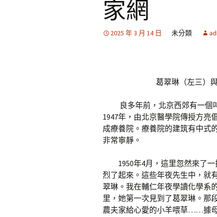
家網
2025 年 3 月 14 日
未分類
ad
葛翠琳（左三）
良多年前，北京西郊有一個
1947年，由北京醫學院傳授方
成療養院。療養院的建筑有中式
非常寧靜。
1950年4月，這里忽然來
烈了起來。這些年夜先生中，就有
翠琳。我在輔仁年夜學讀化學系
里，她第一次見到了葛翠琳。那
農夫家給心愛的小羊喂草……據