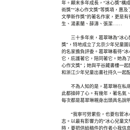
年。顛末多年成長，“冰心獎”構成
術獎”“冰心作文獎”等獎項，惠
文學新作獎”的著名作家，更是
生、湯素蘭、薛濤、張潔……
三十多年來，葛翠琳為“冰心
獎”，特地成立了北京少年兒童圖
的名家擔負評委。葛翠琳看待“冰
它，庇護著它，陪同著它。她為了
心作文獎”；她與平谷藏書樓一
和浙江少年兒童出書社持久一起
不為人知的是，葛翠琳在私底
此都操碎了心。有幾年，著名氣、
每次都是葛翠琳親身出頭具名說
“我寧可勞累些，也要包管冰
志。以最有影響力的“冰心兒童文
時，要把供給稿件的作者小我信