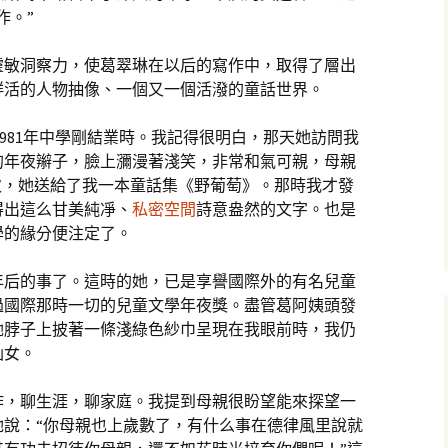
作。”
靈敏洞察力，使葛翠琳在以后的寫作中，取得了層出
鮮活的人物抽像、一個又一個活潑的童話世界。
981年中學剛結業時。我記得很明白，那天她訪問我
的年夜辮子，臉上瀰漫著淺笑，非常和氣可親，母親
次，她送給了我一本童話集《野葡萄》。那時我才發
得出這么甘美純凈、
私密空間
詩意盎然的文字。也是
學的緣分便注定了。
年后的事了。這時的她，已是享譽國際外的有名兒童
過國際那時一切的兒童文學年夜獎。盡管葛阿姨頭發
她脖子上披著一條淺綠色紗巾呈現在我眼前時，我仍
仙女。
作，聊生涯，聊家庭。我提到母親很盼望能來探望一
她說：“你母親也上歲數了，有什么事在德律風里說就