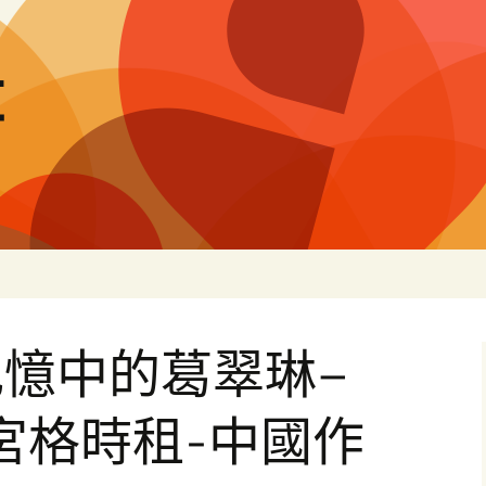
量
憶中的葛翠琳–
宮格時租-中國作