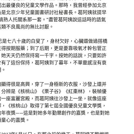
選出最優良的兒童文學作品。那時，我曾經參加北京
仍是北京少年兒童圖書研討社秘書長。葛阿姨就提早
搞熟人托關系那一套。”盡管葛阿姨說這話時的語氣
這類不良風尚的無比討厭。
已是七八十歲的白叟了，身材欠好，心臟還做過搭橋
天得按期服藥；到了后期，更是要靠吸氧才幹包管正
，她天天仍然保持寫一千字。按她的話說，只要如許
於有了這份保持，葛阿姨到了暮年，不單靈感沒有衰
期。
姨顯得很是高興，穿了一身極新的衣服，沙發上還并
，分辨是《核桃山》《栗子谷》《紅棗林》，裝幀優
的一座富麗宮殿，而葛阿姨往沙發上一坐，就像這座
解，《核桃山》取得了第七屆全國優良兒童文學獎，
的年夜獎——這是對她多年勤懇創作的嘉獎，也是對她
顆童心的嘉獎。