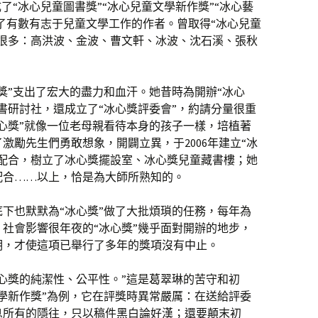
了“冰心兒童圖書獎”“冰心兒童文學新作獎”“冰心藝
及了有數有志于兒童文學工作的作者。曾取得“冰心兒童
有很多：高洪波、金波、曹文軒、冰波、沈石溪、張秋
獎”支出了宏大的盡力和血汗。她昔時為開辦“冰心
書研討社，還成立了“冰心獎評委會”，約請分量很重
心獎”就像一位老母親看待本身的孩子一樣，培植著
激勵先生們勇敢想象，開闢立異，于2006年建立“冰
起配合，樹立了冰心獎擺設室、冰心獎兒童藏書樓；她
配合……以上，恰是為大師所熟知的。
下也默默為“冰心獎”做了大批煩瑣的任務，每年為
社會影響很年夜的“冰心獎”幾乎面對開辦的地步，
明，才使這項已舉行了多年的獎項沒有中止。
心獎的純潔性、公平性。”這是葛翠琳的苦守和初
學新作獎”為例，它在評獎時異常嚴厲：在送給評委
息所有的隱往，只以稿件黑白論好漢；還要顛末初