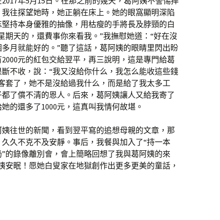
017年5月15日。在那之前的幾天，葛阿姨不警惕摔
，我往探望她時，她正躺在床上。她的眼窩顯明深陷
忘堅持本身優雅的抽像，用枯瘦的手將長及脖頸的白
星期天的，還費事你來看我。”我撫慰她道：“好在沒
個多月就能好的。”聽了這話，葛阿姨的眼睛里閃出盼
2000元的紅包交給翌平，再三說明，這是專門給葛
果斷不收，說：“我又沒給你什么，我怎么能收這些錢
太客套了，她不是沒給過我什么，而是給了我太多工
子都了償不清的恩人。后來，葛阿姨讓人又給我寄了
給她的還多了1000元，這真叫我情何故堪。
葛阿姨往世的新聞，看到翌平寫的追想母親的文章，那
，久久不克不及安靜。事后，我餐與加入了“持一本
奶”的錄像離別會，會上簡略回想了我與葛阿姨的來
阿姨安眠！愿她白叟家在地獄創作出更多更美的童話，