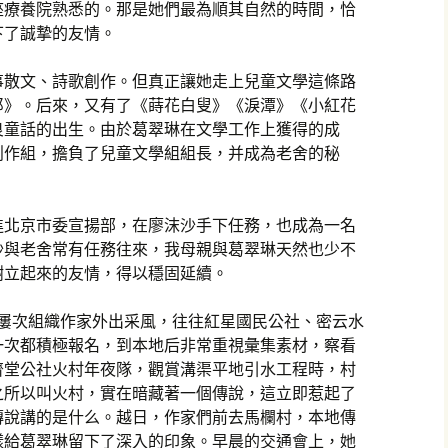
座療養院熟悉的。那是她們最為順其自然的時間，恰
下了誠摯的友情。
事散文、詩歌創作。但真正讓她走上兒童文學這條路
蛇郎》。后來，又有了《蒔花白叟》《淚潭》《小紅花
良童話的出生。由於葛翠琳在文學工作上獲得的成
創作組，擔負了兒童文學組組長，并成為老舍的秘
進北京市委宣揚部，在廖沫沙手下任務，也成為一名
沙與老舍常有任務往來，我母親與葛翠琳天然也少不
樹立起來的友情，得以穩固延續。
文聯屢次組織作家外出采風，往往紅星國民公社、密云水
一次都積極報名，到本地后非常重視彙集素材，察看
開齋堂公社火村年夜隊，觀賞溝渠平地引水工程時，村
之所以叫火村，實在暗藏著一個傳說，這立即惹起了
傳說講的是什么。越日，作家們前去馬欄村，本地傳
樣給葛翠琳留下了深入的印象。早晨的交通會上，她