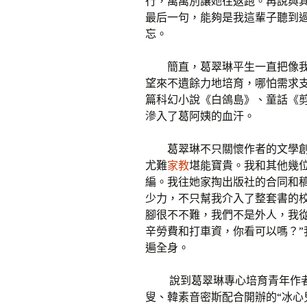
行，萬萬別讓她往返跑。再說與
最后一句，能夠是我這輩子聽到
忘。
簡直，葛翠琳平生一直把像
望來不遺餘力地培育，哪怕需求
篇科幻小說《白鴿島》、童話《
滲入了葛阿姨的血汗。
葛翠琳不只關懷作者的文學
尤難
家教
堪能寶貴。我和其他幾
編。我往她家掏出版社的合同和
少力，不只幫我介入了整套書的
腳很不不難，我們不是外人，我從
辛勞費和打車資，你看可以嗎？
遍全身。
說到葛翠琳專心培育青年作者
叟、韓素音密斯配合開辦的“冰心