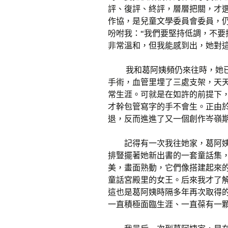
評、復評、終評，層層把關，才
作協，是兒童文學委員會委員，
吩咐我：“我們要堅持低調，不要
非常溫和，但我能感到出，她對
我和葛阿姨頻仍來往時，她
手術，血管里埋了三處支架，天
常生涯。可就是在如許的前提下
才幹包管寫字的手不會生。正由
退，反而進進了又一個創作岑嶺
記得有一次我往她家，葛阿
排豎擺著她新出書的一套童話集
美，畫面熟動，它們像搭建起來
童話宮殿里的女王。后來我才了
這也是葛阿姨時隔多年再次取得
一直積極面臨生涯、一直葆有一