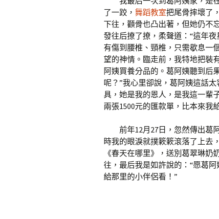
我最后一次到葛阿姨家，是在2
了一跤，
舞蹈教室
把尾骨摔壞了
下往，顴骨也凸出著，但她仍不
發往后撩了撩，柔聲道：“這年夜
有傷到腰椎、頸椎，只需歇息一
望的神情。臨走前，我特地把裝有
阿姨買養分品的。葛阿姨聽到后
呢？”我心里卻說，葛阿姨這話
具，她是我的恩人，是我這一輩
兩張1500元的匯款單，比本來我
前年12月27日，忽然傳出
時我的眼淚就撲簌簌滾落了上去
《春天在哪里》，送別葛翠琳奶
往，最后我是如許說的：“愿葛
給那里的小伴侶看！”