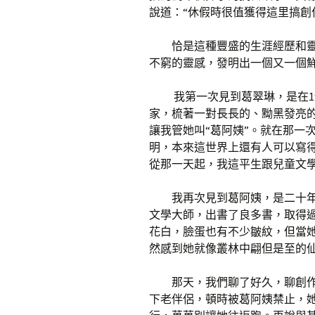
說道：“休假時很值獲得這里搞創
恰是這種豐盛的生涯經歷和
不窮的靈感，發明出一個又一個
我第一次見到葛翠琳，是在1
家，梳著一對長長的、黝黑發亮
讓我管她叫“葛阿姨”。就在那一
明，本來這世界上還有人可以寫
從那一天起，我這平生跟兒童文
我再次見到葛阿姨，是二十
文學大師，出書了良多書，取得
花白，臉蛋也有不少皺紋，但當
然感到她就像叢林中翩但是至的
那天，我們聊了好久，聊創
下老伴侶，頓時被葛阿姨禁止，