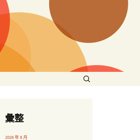
搜
尋
關
鍵
字:
彙整
2026 年 8 月