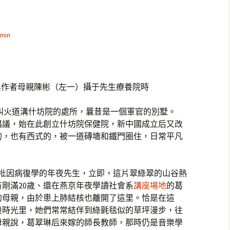
min
與作者母親陳彬（左一）攝于先生療養院時
叫火道溝什坊院的處所，曩昔是一個軍官的別墅。
亮倡議，始在此創立什坊院保健院，新中國成立后又改
的，也有西式的，被一道磚墻和鐵門圈住，日常平凡
了一批因病復學的年夜先生，立即，這片翠綠翠的山谷熱
剛滿20歲、還在燕京年夜學讀社會系
講座場地
的葛
的母親，由於患上肺結核也離開了這里。恰是在這
段時光里，她們常常結伴到綠氈毯似的草坪漫步，往
母親說，葛翠琳后來嫁的師長教師，那時仍是音樂學