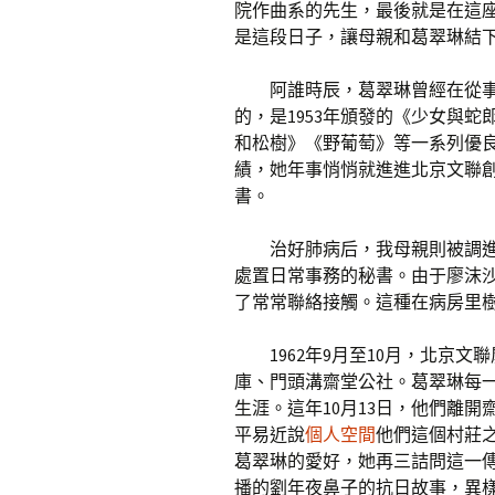
院作曲系的先生，最後就是在這
是這段日子，讓母親和葛翠琳結
阿誰時辰，葛翠琳曾經在從
的，是1953年頒發的《少女與
和松樹》《野葡萄》等一系列優
績，她年事悄悄就進進北京文聯
書。
治好肺病后，我母親則被調
處置日常事務的秘書。由于廖沫
了常常聯絡接觸。這種在病房里
1962年9月至10月，北京
庫、門頭溝齋堂公社。葛翠琳每
生涯。這年10月13日，他們離
平易近說
個人空間
他們這個村莊
葛翠琳的愛好，她再三詰問這一
播的劉年夜鼻子的抗日故事，異