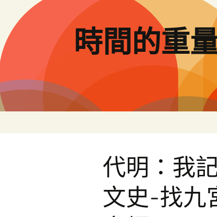
跳
至
主
時間的重
要
內
容
代明：我記
文史-找九