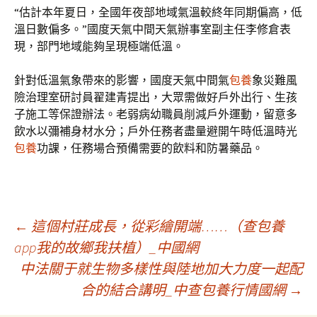
“估計本年夏日，全國年夜部地域氣溫較終年同期偏高，低
溫日數偏多。”國度天氣中間天氣辦事室副主任李修倉表
現，部門地域能夠呈現極端低溫。
針對低溫氣象帶來的影響，國度天氣中間氣
包養
象災難風
險治理室研討員翟建青提出，大眾需做好戶外出行、生孩
子施工等保證辦法。老弱病幼職員削減戶外運動，留意多
飲水以彌補身材水分；戶外任務者盡量避開午時低溫時光
包養
功課，任務場合預備需要的飲料和防暑藥品。
文
←
這個村莊成長，從彩繪開端……（查包養
app我的故鄉我扶植）_中國網
中法關于就生物多樣性與陸地加大力度一起配
章
合的結合講明_中查包養行情國網
→