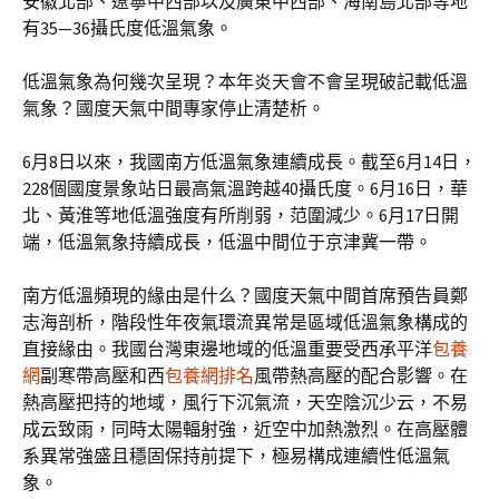
安徽北部、遼寧中西部以及廣東中西部、海南島北部等地
有35—36攝氏度低溫氣象。
低溫氣象為何幾次呈現？本年炎天會不會呈現破記載低溫
氣象？國度天氣中間專家停止清楚析。
6月8日以來，我國南方低溫氣象連續成長。截至6月14日，
228個國度景象站日最高氣溫跨越40攝氏度。6月16日，華
北、黃淮等地低溫強度有所削弱，范圍減少。6月17日開
端，低溫氣象持續成長，低溫中間位于京津冀一帶。
南方低溫頻現的緣由是什么？國度天氣中間首席預告員鄭
志海剖析，階段性年夜氣環流異常是區域低溫氣象構成的
直接緣由。我國台灣東邊地域的低溫重要受西承平洋
包養
網
副寒帶高壓和西
包養網排名
風帶熱高壓的配合影響。在
熱高壓把持的地域，風行下沉氣流，天空陰沉少云，不易
成云致雨，同時太陽輻射強，近空中加熱激烈。在高壓體
系異常強盛且穩固保持前提下，極易構成連續性低溫氣
象。