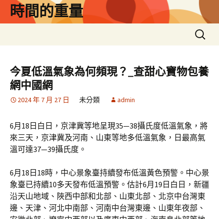
跳
時間的重量
至
主
搜
要
尋
內
關
容
鍵
今夏低溫氣象為何頻現？_查甜心寶物包養
字:
網中國網
2024 年 7 月 27 日
未分類
admin
6月18日白日，京津冀等地呈現35—38攝氏度低溫氣象，將
來三天，京津冀及河南、山東等地多低溫氣象，日最高氣
溫可達37—39攝氏度。
6月18日18時，中心景象臺持續發布低溫黃色預警。中心景
象臺已持續10多天發布低溫預警。估計6月19日白日，新疆
沿天山地域、陜西中部和北部、山東北部、北京中台灣東
邊、天津、河北中南部、河南中台灣東邊、山東年夜部、