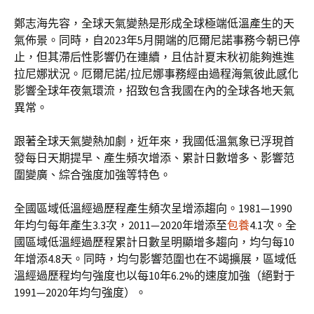
鄭志海先容，全球天氣變熱是形成全球極端低溫產生的天
氣佈景。同時，自2023年5月開端的厄爾尼諾事務今朝已停
止，但其滯后性影響仍在連續，且估計夏末秋初能夠進進
拉尼娜狀況。厄爾尼諾/拉尼娜事務經由過程海氣彼此感化
影響全球年夜氣環流，招致包含我國在內的全球各地天氣
異常。
跟著全球天氣變熱加劇，近年來，我國低溫氣象已浮現首
發每日天期提早、產生頻次增添、累計日數增多、影響范
圍變廣、綜合強度加強等特色。
全國區域低溫經過歷程產生頻次呈增添趨向。1981—1990
年均勻每年產生3.3次，2011—2020年增添至
包養
4.1次。全
國區域低溫經過歷程累計日數呈明顯增多趨向，均勻每10
年增添4.8天。同時，均勻影響范圍也在不竭擴展，區域低
溫經過歷程均勻強度也以每10年6.2%的速度加強（絕對于
1991—2020年均勻強度）。