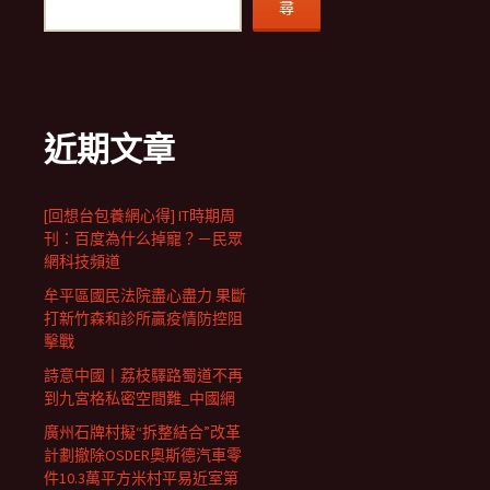
尋
近期文章
[回想台包養網心得] IT時期周
刊：百度為什么掉寵？－民眾
網科技頻道
牟平區國民法院盡心盡力 果斷
打新竹森和診所贏疫情防控阻
擊戰
詩意中國丨荔枝驛路蜀道不再
到九宮格私密空間難_中國網
廣州石牌村擬“拆整結合”改革
計劃撤除OSDER奧斯德汽車零
件10.3萬平方米村平易近室第