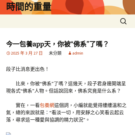
跳
時間的重量
至
主
搜
要
尋
內
關
容
鍵
今一包養app天，你被“佛系”了嗎？
字:
2025 年 3 月 27 日
未分類
admin
段子比消息更出色！
比來，你被“佛系”了嗎？這幾天，段子君身邊開端呈
現各式“佛系”人物。但話說回來，佛系究竟是什么系？
實在，一看
包養網
這個詞，小編就能覺得縷縷溫和之
氣，總的來說就是：“看淡一切，用安靜之心笑看云起云
落，尋求這一種愛與協調的精力狀況”。