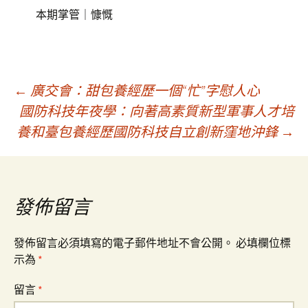
本期掌管｜慷慨
文
←
廣交會：甜包養經歷一個“忙”字慰人心
國防科技年夜學：向著高素質新型軍事人才培
養和臺包養經歷國防科技自立創新窪地沖鋒
→
章
導
發佈留言
覽
發佈留言必須填寫的電子郵件地址不會公開。
必填欄位標
示為
*
留言
*