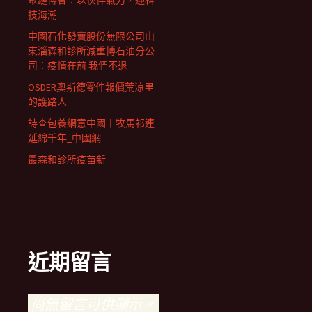
聚鏈博會：以伙伴氣力，迎科
技海潮
中國石化發賣股份無限公司山
東淄森和診所減重博石油分公
司：疫情在前 我們不退
OSDER奧斯德零件報價荒涼里
的護路人
詩查包養網意中國丨牧馬祁連
延綿千年_中國網
最森和診所疫苗新
近期留言
尚無留言可供顯示。