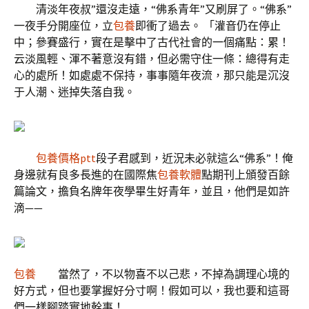
清淡年夜叔”還沒走遠，“佛系青年”又刷屏了。“佛系”
一夜手分開座位，立
包養
即衝了過去。 「灌音仍在停止
中；參賽盛行，實在是擊中了古代社會的一個痛點：累！
云淡風輕、渾不著意沒有錯，但必需守住一條：總得有走
心的處所！如處處不保持，事事隨年夜流，那只能是沉沒
于人潮、迷掉失落自我。
包養價格ptt
段子君感到，近況未必就這么“佛系”！俺
身邊就有良多長進的在國際焦
包養軟體
點期刊上頒發百餘
篇論文，擔負名牌年夜學畢生好青年，並且，他們是如許
滴——
包養
當然了，不以物喜不以己悲，不掉為調理心境的
好方式，但也要掌握好分寸啊！假如可以，我也要和這哥
們一樣腳踏實地幹事！