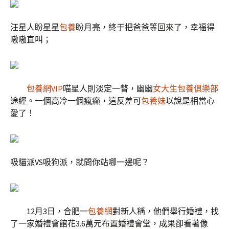
汪星人盼星星
包養
盼月亮，終于把爸爸等回來了，幸福得
嗷嗷直叫；
包養網VIP
喵星人則淡定一瞥，幽幽
女大生包養俱樂部
途經。一個高冷一個瘋癲，這反差可
包養妹
以說是相當心
愛了！
吸貓派VS吸狗派，就問你站哪一邊呢？
12月3日，合肥一
包養網
對新人稱，他們舉行婚禮，找
了一家婚禮會館花3.6萬元布置婚禮會堂，成果卻看著像