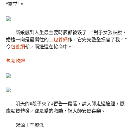
“靈堂”。
新娘感到人生最主要時辰都被毀了：“對于女孩來說，
婚禮一向是最嚮往的工
包養網
作，它完完整全損害了我。”
今
包養網
朝，兩邊還在協商中。
包養軟體
明天的#段子來了#暫告一段落，請大師走過途經，隨
緣點贊轉發，都是愛的激勵，祝大師安然喜樂。
起源｜羊城派