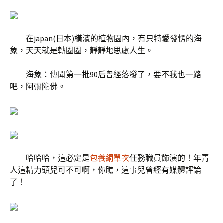
在japan(日本)橫濱的植物園內，有只特愛發愣的海
象，天天就是轉圈圈，靜靜地思慮人生。
海象：傳聞第一批90后曾經落發了，要不我也一路
吧，阿彌陀佛。
哈哈哈，這必定是
包養網單次
任務職員飾演的！年青
人這精力頭兒可不可啊，你瞧，這事兒曾經有媒體評論
了！