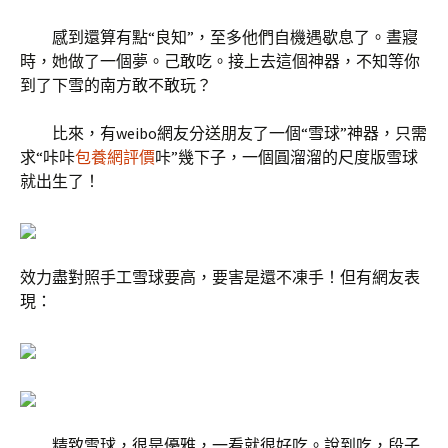
感到還算有點“良知”，至多他們自機遇歇息了。晝寢
時，她做了一個夢。己敢吃。接上去這個神器，不知等你
到了下雪的南方敢不敢玩？
比來，有weibo網友分送朋友了一個“雪球”神器，只需
求“咔咔
包養網評價
咔”幾下子，一個圓溜溜的尺度版雪球
就出生了！
效力盡對照手工雪球要高，要害是還不凍手！但有網友表
現：
精致雪球，很是優雅，一看就很好吃。說到吃，段子