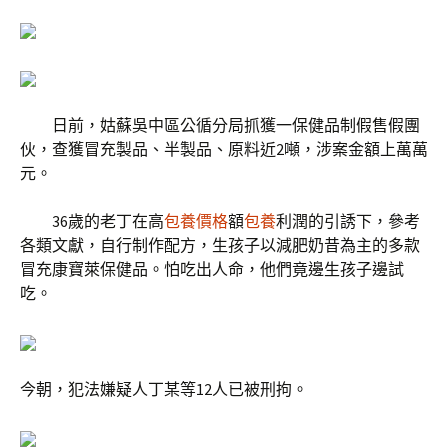
日前，姑蘇吳中區公循分局抓獲一保健品制假售假團
伙，查獲冒充製品、半製品、原料近2噸，涉案金額上萬萬
元。
36歲的老丁在高
包養價格
額
包養
利潤的引誘下，參考
各類文獻，自行制作配方，生孩子以減肥奶昔為主的多款
冒充康寶萊保健品。怕吃出人命，他們竟邊生孩子邊試
吃。
今朝，犯法嫌疑人丁某等12人已被刑拘。