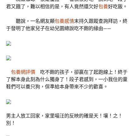
君又餓了，難以相信的是，有人竟然還欠好
包養
好吃飯。
聽說，一名網友顛
包養感情
末持久跟蹤查詢拜訪，終
于發明了他家兒子在幼兒園總說吃不飽的緣由——
包養網評價
吃不飽的孩子，卻贏在了起跑線上！終于
了解本身此刻為什么獨身了！段子君感到，一小我住的童
鞋們可以養只狗，保準給本身帶來不少的歡喜。
男主人放工回家，家里喵汪的反映的確是天！壤！之！
別！