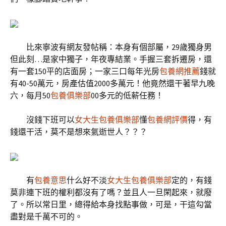
比來寧波有網友發帖稱：本身有個部屬，29歲獨身男
但此刻…是家中獨子，年夜專結業。手握三套拆遷房，還
有一套150平的店面房；一家三口每年光房
包養網推薦
錢就
有40-50萬元，房產估值2000多萬元！他竟然還干著早九晚
六，每月50
包養俱樂部
00多元的低薪任務！
沒錢下班可以
女大生包養俱樂部
懂
包養網評價
得，有
錢還干活，莫不是想來氣逝世人？？？
有
包養意思
什么好不淡
女大生包養俱樂部
定的，有錢
莫非連下班的權利都沒有了嗎？並且人一旦閑起來，就廢
了。所以常日里，總得給本身找點事做，可是，干這勾當
盡對是千萬不可的。