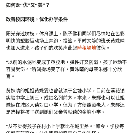
如何既“优”又“美”？
改善校园环境，优化办学条件
阳光穿过树枝，体育课上，陈子健和同学们尽情地在色彩
明快的塑胶运动场上奔跑、投篮。平时文静的班长黄姝晴
也加入进来，孩子们的欢笑声此起
時租場地
彼伏。
“以前的水泥地变成了塑胶地，弹性好又防滑，孩子运动不
容易受伤。”听闻操场变了样，黄姝晴的母亲朱娜十分欣
喜。
黄姝晴的姐姐黄姝雯也曾就读于金塘小学，目前在莲花镇
实验中学上初三，成绩名列前茅。本来，朱娜也可以让姐
妹俩在城区入读对口小学，但为了方便照顾老人，朱娜还
是选择将孩子送到她们父亲曾就读的金塘小学。
“从不觉得孩子在村小上学就比在城里差。”如今，学校每