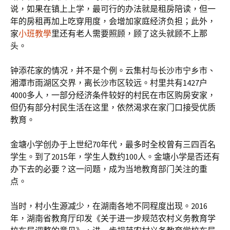
说，如果在镇上上学，最可行的办法就是租房陪读，但一
年的房租再加上吃穿用度，会增加家庭经济负担；此外，
家
小班教學
里还有老人需要照顾，顾了这头就顾不上那
头。
钟添花家的情况，并不是个例。云集村与长沙市宁乡市、
湘潭市雨湖区交界，离长沙市区较远。村里共有1427户
4000多人，一部分经济条件较好的村民在市区购房安家，
但仍有部分村民生活在这里，依然渴求在家门口接受优质
教育。
金塘小学创办于上世纪70年代，最多时全校曾有三四百名
学生。到了2015年，学生人数约100人。金塘小学是否还有
办下去的必要？这一问题，成为当地教育部门关注的重
点。
当时，村小生源减少，在湖南各地不同程度出现。2016
年，湖南省教育厅印发《关于进一步规范农村义务教育学