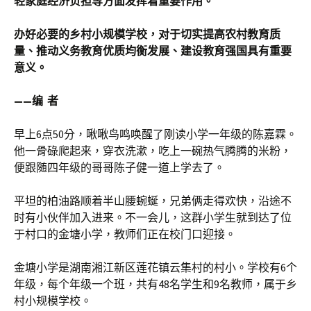
轻家庭经济负担等方面发挥着重要作用。
办好必要的乡村小规模学校，对于切实提高农村教育质
量、推动义务教育优质均衡发展、建设教育强国具有重要
意义。
——编 者
早上6点50分，啾啾鸟鸣唤醒了刚读小学一年级的陈嘉霖。
他一骨碌爬起来，穿衣洗漱，吃上一碗热气腾腾的米粉，
便跟随四年级的哥哥陈子健一道上学去了。
平坦的柏油路顺着半山腰蜿蜒，兄弟俩走得欢快，沿途不
时有小伙伴加入进来。不一会儿，这群小学生就到达了位
于村口的金塘小学，教师们正在校门口迎接。
金塘小学是湖南湘江新区莲花镇云集村的村小。学校有6个
年级，每个年级一个班，共有48名学生和9名教师，属于乡
村小规模学校。