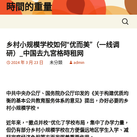
跳
時間的重量
至
主
搜
要
尋
內
關
容
鍵
乡村小规模学校如何“优而美”（一线调
字:
研）_中国去九宮格時租网
2024 年 3 月 23 日
未分類
admin
中共中央办公厅、国务院办公厅印发的《关于构建优质均
衡的基本公共教育服务体系的意见》提出，办好必要的乡
村小规模学校。
近年来，“撤点并校”优化了学校布局，集中了办学力量，
但仍有部分乡村小规模学校在方便偏远地区学生入学、减