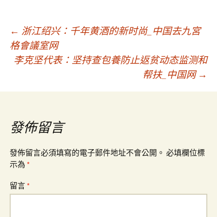
文
←
浙江绍兴：千年黄酒的新时尚_中国去九宮
格會議室网
李克坚代表：坚持查包養防止返贫动态监测和
章
帮扶_中国网
→
導
覽
發佈留言
發佈留言必須填寫的電子郵件地址不會公開。
必填欄位標
示為
*
留言
*