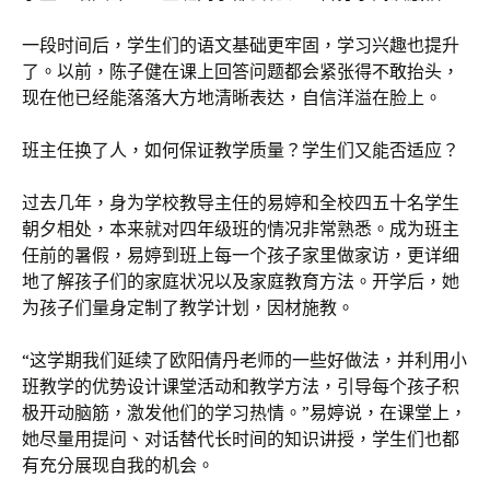
一段时间后，学生们的语文基础更牢固，学习兴趣也提升
了。以前，陈子健在课上回答问题都会紧张得不敢抬头，
现在他已经能落落大方地清晰表达，自信洋溢在脸上。
班主任换了人，如何保证教学质量？学生们又能否适应？
过去几年，身为学校教导主任的易婷和全校四五十名学生
朝夕相处，本来就对四年级班的情况非常熟悉。成为班主
任前的暑假，易婷到班上每一个孩子家里做家访，更详细
地了解孩子们的家庭状况以及家庭教育方法。开学后，她
为孩子们量身定制了教学计划，因材施教。
“这学期我们延续了欧阳倩丹老师的一些好做法，并利用小
班教学的优势设计课堂活动和教学方法，引导每个孩子积
极开动脑筋，激发他们的学习热情。”易婷说，在课堂上，
她尽量用提问、对话替代长时间的知识讲授，学生们也都
有充分展现自我的机会。