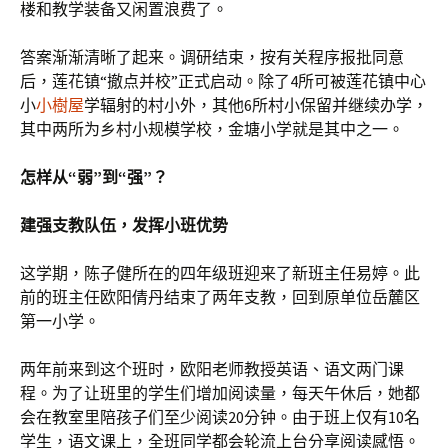
楼和教学装备又闲置浪费了。
答案渐渐清晰了起来。调研结束，按有关程序报批同意
后，莲花镇“撤点并校”正式启动。除了4所可被莲花镇中心
小
小樹屋
学辐射的村小外，其他6所村小保留并继续办学，
其中两所为乡村小规模学校，金塘小学就是其中之一。
怎样从“弱”到“强”？
建强支教队伍，发挥小班优势
这学期，陈子健所在的四年级班迎来了新班主任易婷。此
前的班主任欧阳倩丹结束了两年支教，回到原单位岳麓区
第一小学。
两年前来到这个班时，欧阳老师教授英语、语文两门课
程。为了让班里的学生们增加阅读量，每天午休后，她都
会在教室里陪孩子们至少阅读20分钟。由于班上仅有10名
学生，语文课上，全班同学都会轮流上台分享阅读感悟。