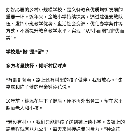
办好必要的乡村小规模学校，是义务教育优质均衡发展的
重要一环。近年来，金塘小学持续探索，通过建强支教队
伍、发挥小班教学优势、盘活社会资源、优化办学条件等
方式，不断提升教育教学水平，实现了从“小而弱”到“优而
美”。
学校是“撤”是“留”？
多方考量抉择，倾听村民呼声
“有哥哥领着，路上还有村里的孩子做伴，我很放心。”陈
嘉霖和陈子健的母亲钟添花说。
10年前，钟添花生下子健后，便不再外出务工，留在家里
照顾老人和小孩。
“若没有村小，我们只能把孩子送到镇上读小学。去镇上的
路单程就有八九公里，每天来回接送费时费力。”钟添花