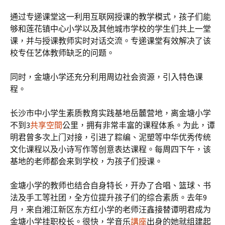
通过专递课堂这一利用互联网授课的教学模式，孩子们能
够和莲花镇中心小学以及其他城市学校的学生们共上一堂
课，并与授课教师实时对话交流。专递课堂有效解决了该
校专任艺体教师缺乏的问题。
同时，金塘小学还充分利用周边社会资源，引入特色课
程。
长沙市中小学生素质教育实践基地岳麓营地，离金塘小学
不到3
共享空間
公里，拥有非常丰富的课程体系。为此，谭
明君曾多次上门对接，引进了粽编、泥塑等中华优秀传统
文化课程以及小诗写作等创意表达课程。每周四下午，该
基地的老师都会来到学校，为孩子们授课。
金塘小学的教师也结合自身特长，开办了合唱、篮球、书
法及手工等社团，全方位提升孩子们的综合素质。去年9
月，来自湘江新区东方红小学的老师汪鑫接替谭明君成为
金塘小学挂职校长。很快，学音乐
講座
出身的她就组建起