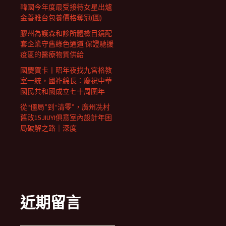
韓國今年度最受接待女星出爐
金善雅台包養價格奪冠(圖)
膠州為護森和診所體檢目鏡配
套企業守舊綠色通道 保證馳援
疫區的醫療物質供給
國慶賀卡丨昭年夜找九宮格教
室一統，國祚綿長：慶祝中華
國民共和國成立七十周圍年
從“僵局”到“清零”，廣州冼村
舊改15JIUYI俱意室內設計年困
局破解之路｜深度
近期留言