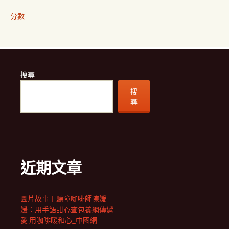
分數
搜尋
搜
尋
近期文章
圖片故事丨聽障咖啡師陳媛
媛：用手語甜心查包養網傳遞
愛 用咖啡暖和心_中國網