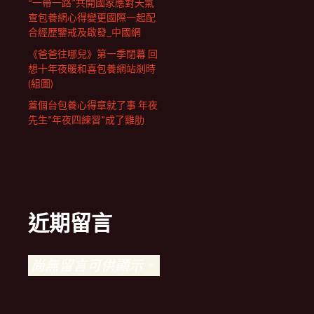
“一帶一路”共開國家應對天氣
查包養網心得變更國際一起配
合經歷鑒戒及啟發_中國網
《爸爸往哪兒》第一季閉幕 回
想十年夜暖和喜包養網站剎時
(組圖)
蓋個台包養心得章就了事 年夜
先生”年夜四練習”成了雞肋
近期留言
尚無留言可供顯示。