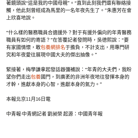
著鏡頭說“這是我的中國母親”。“直到此刻我們還有聯絡接
觸，他此刻曾經成為馬里的一名年夜先生了。”朱惠芳在會
上欣喜地說。
“什么樣的醫務職員合適援外？對于有援外偏向的年青醫務
職員有如何的寄語？”在答覆記者發問時，吳德熙說：“要
有家國情懷，敢
包養網排名
于擔負，不計支出，用專門研
究和年夜愛往展現中國大夫的傑出抽像。”
緊接著，梅學謙拿起發話器彌補說：“年青的大夫們，我盼
望你們走出
包養
國門，到廣袤的非洲年夜地往發揮本身的
才幹，進獻本身的心智，進獻本身的氣力。”
本報北京11月16日電
中青報·中青網記者 劉昶榮 起源：中國青年報