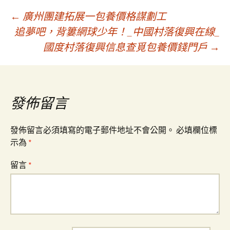
文
←
廣州團建拓展一包養價格謀劃工
追夢吧，背簍網球少年！_中國村落復興在線_
國度村落復興信息查覓包養價錢門戶
→
章
導
發佈留言
覽
發佈留言必須填寫的電子郵件地址不會公開。
必填欄位標
示為
*
留言
*