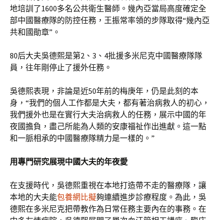
地培訓了1600多名公共衛生醫師。幾內亞當局高度確定全
部中國醫療隊的防控任務，王振常率領的步隊取得“幾內亞
共和國勛章”。
80后大夫吳德熙是第2、3、4批援多米尼克中國醫療隊隊
員，往年剛停止了援外任務。
吳德熙表現，非論是近50年前的梅庚年，仍是此刻的本
身，“我們的個人工作都是大夫，都有著治病救人的初心，
我們援外也是在實行大夫治病救人的任務，展示中國的年
夜國擔負，盡己所能為人類的安康福祉作出進獻。這一點
和一脈相承的中國醫療隊精力是一樣的。”
用專門研究展現中國大夫的年夜愛
在支援時代，吳德熙重視在本地打造帶不走的醫療隊，讓
本地的大夫能
包養網比擬
夠連續進步診療程度。為此，吳
德熙在多米尼克把帶教作為日常任務主要內在的事務。在