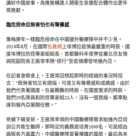
講好中國故事，為推進構建人類衛生安康配合體作出更年
夜進獻。
臨危授命后無害怕也有聲譽感
像梅庚年一樣臨危授命在中國援外醫療隊中并不少見。
2014年8月，在國際
包養網
上埃博拉疫情最嚴重的時辰，國
度埃博拉防控專家組組長、首都醫科年夜學從屬北京友情
病院副院長王振常率隊“逆行”至疫情爆發地幾內亞。
在記者會晤會上，王振常回想起那時的經過的事況時坦
言：“既無害怕又有煩惱，可是又有聲譽感和成績感，由於
我們代表著國度，在最艱難的時辰，在國度需求的時辰，
我們19名隊員和防控專家組22人，沒有一個畏縮，都準點
達到幾內亞展開任務。”
依據下級安排，王振常率領的中國醫療隊需求給幾內亞培
訓公共衛生醫師，那時定的義務是培育1000名，可是經由
過程各方面盡力，中國醫療隊冒著裸露的風險，最后為本