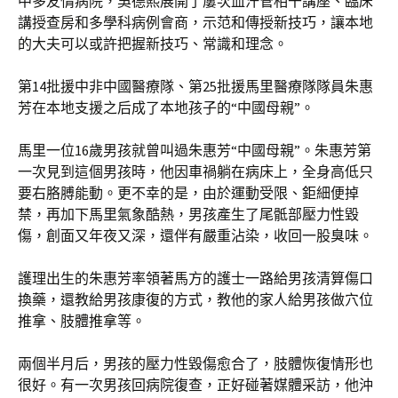
中多友情病院，吳德熙展開了屢次血汗管相干講座、臨床
講授查房和多學科病例會商，示范和傳授新技巧，讓本地
的大夫可以或許把握新技巧、常識和理念。
第14批援中非中國醫療隊、第25批援馬里醫療隊隊員朱惠
芳在本地支援之后成了本地孩子的“中國母親”。
馬里一位16歲男孩就曾叫過朱惠芳“中國母親”。朱惠芳第
一次見到這個男孩時，他因車禍躺在病床上，全身高低只
要右胳膊能動。更不幸的是，由於運動受限、鉅細便掉
禁，再加下馬里氣象酷熱，男孩產生了尾骶部壓力性毀
傷，創面又年夜又深，還伴有嚴重沾染，收回一股臭味。
護理出生的朱惠芳率領著馬方的護士一路給男孩清算傷口
換藥，還教給男孩康復的方式，教他的家人給男孩做穴位
推拿、肢體推拿等。
兩個半月后，男孩的壓力性毀傷愈合了，肢體恢復情形也
很好。有一次男孩回病院復查，正好碰著媒體采訪，他沖