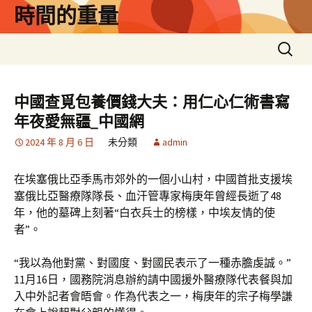
跳
時間的重量
至
主
搜
要
尋
內
關
容
鍵
中國查覓包養價錢大夫：用仁心仁術書寫
字:
年夜愛無疆_中國網
2024 年 8 月 6 日
未分類
admin
在埃塞俄比亞季馬市郊外的一個小山村，中國首批支援埃
塞俄比亞醫療隊隊長、血汗管專家梅庚年曾經長逝了48
年，他的墓碑上刻著“白衣兵士的榜樣，中埃友情的使
者”。
“我以為他對黨、對國度、對國民表示了一種赤膽虔誠。”
11月16日，國務院消息辦約請中國援外醫療隊代表餐與加
入中外記者會晤會。作為代表之一，梅庚年的宗子梅學謙