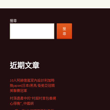
搜尋
搜
尋
近期文章
10人阿赫億嵐室內設計利加時
挫japan(日本)黑馬 衛冕亞冠精
英聯賽冠軍
村落遺產中的“村超村查包養網
心得晚”_中國網