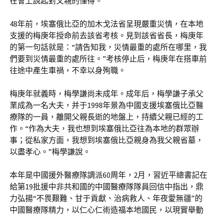
在會上說起對父親的懂得。
48年前，埃塞俄比亞的加木戈法省呈現嚴重災情，在本地
支援的梅庚年授命前去該省考核。見到該省省長，梅庚年
的第一句話就是：“請告知我，災情最重的處所在哪里，我
們要到災情最重的處所往。”考核停止后，梅庚年在搭車前
往途中產生車禍，不幸以身殉職。
梅庚年就義時，梅學謙尚未成年。成年后，梅學謙子承父
業成為一名大夫，并于1998年景為中國支援埃塞俄比亞醫
療隊的一員，離開父親長逝的地盤上，持續父親已經的工
作。“作為大夫，我也想到埃塞俄比亞往為本地的群眾辦
事；從私家方面，我想到埃塞俄比亞親身為我父親省墓，
以盡孝心。”梅學謙說。
本年是中國援外醫療隊調派60周年，2月，習近平總書記在
給第19批援中非共和國的中國醫療隊隊員回信中指出，鼎
力弘揚“不畏艱難、甘于貢獻、治病救人、年夜愛無疆”的
中國醫療隊精力，以仁心仁術造福本地國民，以現實舉動