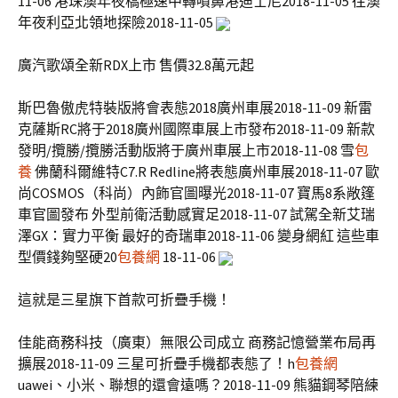
11-06 港珠澳年夜橋極速中轉噴鼻港迪士尼2018-11-05 往澳
年夜利亞北領地探險2018-11-05
廣汽歌頌全新RDX上市 售價32.8萬元起
斯巴魯傲虎特裝版將會表態2018廣州車展2018-11-09 新雷
克薩斯RC將于2018廣州國際車展上市發布2018-11-09 新款
發明/攬勝/攬勝活動版將于廣州車展上市2018-11-08 雪
包
養
佛蘭科爾維特C7.R Redline將表態廣州車展2018-11-07 歐
尚COSMOS（科尚）內飾官圖曝光2018-11-07 寶馬8系敞篷
車官圖發布 外型前衛活動感實足2018-11-07 試駕全新艾瑞
澤GX：實力平衡 最好的奇瑞車2018-11-06 變身網紅 這些車
型價錢夠堅硬20
包養網
18-11-06
這就是三星旗下首款可折疊手機！
佳能商務科技（廣東）無限公司成立 商務記憶營業布局再
擴展2018-11-09 三星可折疊手機都表態了！h
包養網
uawei、小米、聯想的還會遠嗎？2018-11-09 熊貓鋼琴陪練