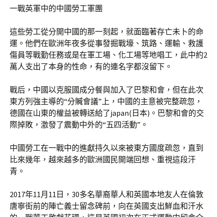
一戰英軍中的中國勞工軍團
這些勞工從分開中國的那一刻起，就面臨著存亡未卜的命
運。他們在歐洲年夜多從事發掘戰壕、筑路、運輸、救護
傷員等戰勤任務或是在軍工場、化工場等地唱工，此中約2
萬人支出了本身的性命，有的連名字都沒留下。
戰后，中國以克服國成分餐與加入了巴黎和會，但在此次
東方列強主導的“分贓會議”上，中國的主意被完整疏忽，
德國在山東的權益被轉送給了japan(日本)。巴黎和會的交
際掉敗，激發了震動中外的“五四活動”。
中國勞工在一戰中的進獻持久以來被東方國度疏忽，直到
比來幾年，越來越多的歐洲國民開端回想、重視這段汗
青。
2017年11月11日，30多名華裔華人和英國本地友人在倫敦
唐寧街前的陣亡義士留念碑前，向在英國支出鮮血和汗水