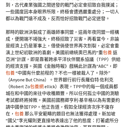
到，古代產業強國之間迸發的戰鬥必定會招致自我撲滅；
一些國度因本身眼界所限，終極會遭遇嚴重處分；一切人
都以為戰鬥遠不成及，反而恰好招致戰鬥必定迸發。
那時的歐洲決裂成了兩雄師事同盟，這兩年夜同盟一經構
成，便開端不竭強大，終極招致了災害。再看當今，非論
是經濟上仍是軍事上，借使倘使世界再次割裂，必定會重
演上世紀初歐洲的喜劇。美國前總統奧巴馬的“重
包養
返
亞洲”計謀，即是靠著跨承平洋伙伴關系協議（TPP）供給
的經濟支撐。英國《金融時報》戲稱此計謀為“ABC”，即
包養
“中國有什麼前程的？不也一樣被裁人了。除外”
（Anyone But China）。世界銀行前行長羅伯特·佐利克
（Robert Zo
包養網
ellick）表現，TPP中的每一個成員都
城在和中國的來往中收穫頗豐，所以任何孤立中國的測驗
考試都終將掉敗。美國前國務卿亨利·基辛格以為有需要約
請中國參加TPP。他正告道，假如全球經濟次序不復存
在，
包養
那么平安範疇的題目也無法獲得處理。新加坡
“國父”李光耀則更直接地表達出了他的態度：打著處所分