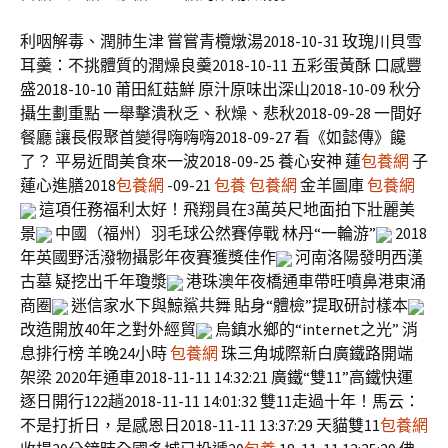
利咽解毒、潤肺生津 嘗嘗青欖燉湯2018-10-31 玫瑰川貝雪
耳羹：不挑體質的潤燥良羹2018-10-11 五彩蛋黃酥 口感豐
盛2018-10-10 莆田紅菇鮮 原汁原味出深山2018-10-09 秋分
攝生劃重點 一舉擊潰秋乏、秋燥、悲秋2018-09-28 一間好
餐廳 讓長假聚首變得嗨嗨嗨2018-09-27 看《如懿傳》饞
了？ 平易近間美食來一波2018-09-25 養心安神 蓮
包養網
子
蓮心進膳2018
包養網
-09-21
包養
包養網
金羊圖庫
包養網
這項任務福利太好！飛翔員在3萬英尺地面拍下壯麗美
景
中國（福州）羽毛球公然賽停戰 林丹“一輪游”
2018
年英國野活潑物攝影年夜賽獲獎佳作
河南洛陽發明西漢
古墓 疑挖出千年瓊漿
港珠澳年夜橋通車帶旺噴鼻港東涌
商圈
迷信家水下與鯨鯊共舞 貼身“體檢”提取研討樣本
改造開放40年之對外經貿
烏鎮水鄉的“internet之光” 消
息排行榜 羊晚24小時
包養網
珠三角城際新白廣鐵路開端
架梁 2020年通車2018-11-11 14:32:21 廣鐵“雙11”高鐵快運
逐日開行122趟2018-11-11 14:01:32 雙11走過十年！馬云：
不是打折日，是感恩日2018-11-11 13:37:29 天貓雙11
包養網