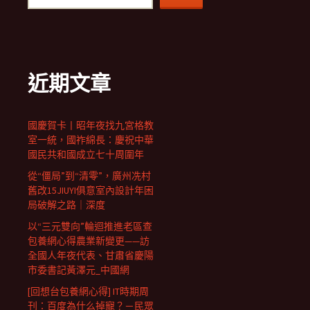
近期文章
國慶賀卡丨昭年夜找九宮格教
室一統，國祚綿長：慶祝中華
國民共和國成立七十周圍年
從“僵局”到“清零”，廣州冼村
舊改15JIUYI俱意室內設計年困
局破解之路｜深度
以“三元雙向”輪迴推進老區查
包養網心得農業新變更——訪
全國人年夜代表、甘肅省慶陽
市委書記黃澤元_中國網
[回想台包養網心得] IT時期周
刊：百度為什么掉寵？－民眾