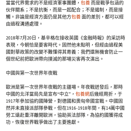
當當代界需求的不是經濟軍事團體，
包養
而是戰爭包涵的
伙伴關系；不是抗衡，而是一起配合；不是遏制，而是接
觸。非論是經濟方面仍是其他方
包養
面的差別，都可以經
由過程溝通處理。
2018年7月20日，基辛格在接收英國《金融時報》的采訪時
表現，今朝恰是要害時代。固然他未點明，但經由過程美
國對華政策的改變不難懂得其寄義：我們還無機會防止一
個世紀前把歐洲帶向撲滅的那場災害再次演出。
中國與第一次世界年夜戰
歐洲是第一次世界年夜戰的主疆場。年夜戰迸發后，那時
中國的北洋當局先是宣布“中立”，
包養網
后幾經周折，于
1917年參加協約國陣營，對德國和奧匈帝國宣戰。中國固
然并未直接派部隊參戰，但在1916-1918年間，有14萬中國
勞工遠赴重洋離開歐洲，協助英法部隊，為協約國獲得成
功，恢復世界戰爭做出了主要進獻。