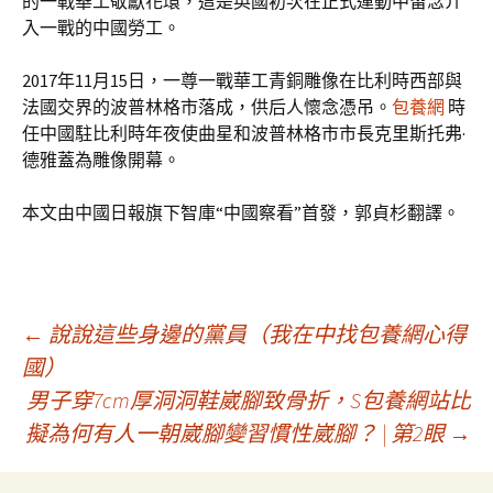
的一戰華工敬獻花環，這是英國初次在正式運動中留念介
入一戰的中國勞工。
2017年11月15日，一尊一戰華工青銅雕像在比利時西部與
法國交界的波普林格市落成，供后人懷念憑吊。
包養網
時
任中國駐比利時年夜使曲星和波普林格市市長克里斯托弗·
德雅蓋為雕像開幕。
本文由中國日報旗下智庫“中國察看”首發，郭貞杉翻譯。
文
←
說說這些身邊的黨員（我在中找包養網心得
國）
男子穿7cm厚洞洞鞋崴腳致骨折，S包養網站比
章
擬為何有人一朝崴腳變習慣性崴腳？ | 第2眼
→
導