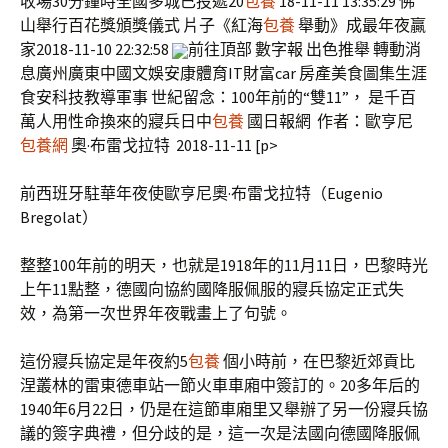
收場30分鐘時全國多城已投遞20
包養
18-11-11 13:35:29 佛
山舉行百花獎頒獎儀式 片子《紅海
包養
舉動》成最年夜贏
家2018-11-10 22:32:58
前往頂部 數字報 出色推舉 轉動消
息廣州廣東中國文娛安康體育IT財富car 房產美食圖集生涯
食安科技教導軍事 世紀留念：100年前的“雙11”， 是千百
萬人用性命換來的寢兵日中
包養
國日報網 作者：歐亨尼
包養網
奧·布雷戈拉特 2018-11-11 [p>
前西班牙駐華年夜使歐亨尼奧·布雷戈拉特（Eugenio
Bregolat）
整整100年前的明天，也就是1918年的11月11日，巴黎時光
上午11點整，德國向協約國降服佩服的寢兵協定正式失
效，為第一次世界年夜戰畫上了句號。
這份寢兵協定是年夜約5
包養
個小時前，在巴黎近郊貢比
涅叢林的雷東德車站一節火車車廂中簽訂的。20多年后的
1940年6月22日，仍是在這節車廂里又舉辦了另一份寢兵協
議的簽字典禮，但分歧的是，這一次是法國向德國降服佩