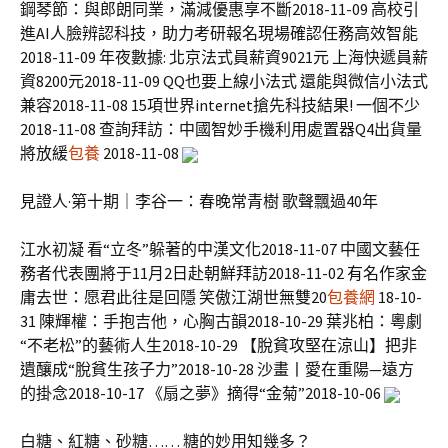
鋼琴節：與郎朗同業，滿減優惠享不斷2018-11-09 高校引
進AI人臉辨認科技，助力考研報名現場確認任務高效智能
2018-11-09 年夜數據: 北京法式員薪資9021元 上海快遞員薪
資8200元2018-11-09 QQ也要上線小法式 還能與微信小法式
兼容2018-11-08 15項世界internet搶先科技結果! 一個不少
2018-11-08 查詢拜訪：中國智妙手機利用處置器Q4出貨量
將放緩
包養
2018-11-08
見證人·第十期｜李谷一：春晚常青樹 歌聲飄過40年
江水初凝 看“立冬”躲著的中漢文化2018-11-07 中國文藝任
務者代表團將于11月2日赴朝鮮拜訪2018-11-02 有名作家金
庸去世：愿君此往是回隱 笑傲江湖世無雙20
包養網
18-10-
31 陳輝權：手抱吉他，心胸古韻2018-10-29 葉兆柏：粵劇
“不老松”的藝術人生2018-10-29 【脫貧攻堅在涼山】把非
遺釀成“脫貧生孩子力”2018-10-28 沙畫丨愛在重陽—遠方
的掛念2018-10-17 《扇之夢》摘得“金菊”2018-10-06
白糖、紅糖、砂糖…… 糖的妙用知幾多？