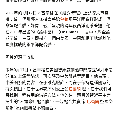
權主義旗號的維護主義將會激發沖突，甚至是戰鬥。
2009年的1月12日，基辛格在《紐約時報》上頒發文章寫
道：這一代引導人無機會將跨
包養
承平洋關系打形成一個
命運配合體，好像二戰后呈現的跨年夜西洋關系普通。他
在2011年出書的《論中國》（On China）一書中，周全論
述了這一主意，即樹立一個由美國、中國和相干地域其他
國度構成的承平洋配合體。
圖片起源于收集
本年9月13日，基辛格在美國智庫威爾遜中間成立50周年慶
賀晚宴上頒發講話，再次談及中美關系等題目。他表現：
中美關系的要害不在于誰克服誰，而在于保持這種關系的
持久穩固，在于世界次序和公正公
包養網
理，在于我們可
否找到一種有用的溝通方法。他的這一愿景與習近平主席
提出的“人類命運配合體”、一起配合共贏“新
包養網
型國際
關系”這兩個概念不約而合。