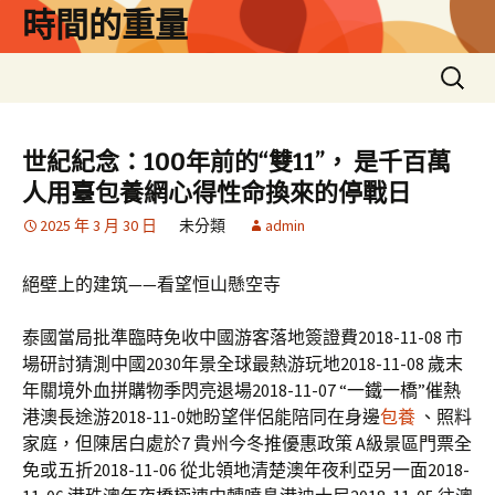
跳
時間的重量
至
主
搜
要
尋
內
關
容
鍵
世紀紀念：100年前的“雙11”， 是千百萬
字:
人用臺包養網心得性命換來的停戰日
2025 年 3 月 30 日
未分類
admin
絕壁上的建筑——看望恒山懸空寺
泰國當局批準臨時免收中國游客落地簽證費2018-11-08 市
場研討猜測中國2030年景全球最熱游玩地2018-11-08 歲末
年關境外血拼購物季閃亮退場2018-11-07 “一鐵一橋”催熱
港澳長途游2018-11-0她盼望伴侶能陪同在身邊
包養
、照料
家庭，但陳居白處於7 貴州今冬推優惠政策 A級景區門票全
免或五折2018-11-06 從北領地清楚澳年夜利亞另一面2018-