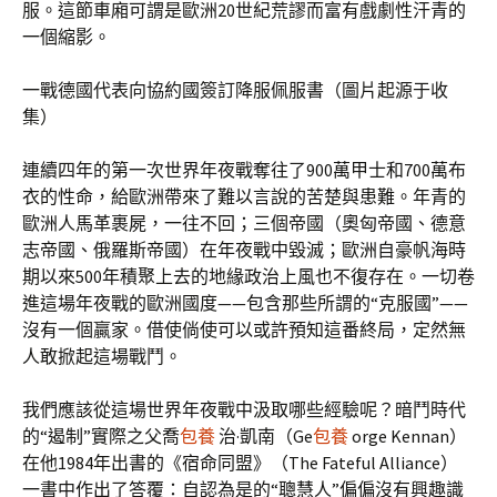
服。這節車廂可謂是歐洲20世紀荒謬而富有戲劇性汗青的
一個縮影。
一戰德國代表向協約國簽訂降服佩服書（圖片起源于收
集）
連續四年的第一次世界年夜戰奪往了900萬甲士和700萬布
衣的性命，給歐洲帶來了難以言說的苦楚與患難。年青的
歐洲人馬革裹屍，一往不回；三個帝國（奧匈帝國、德意
志帝國、俄羅斯帝國）在年夜戰中毀滅；歐洲自豪帆海時
期以來500年積聚上去的地緣政治上風也不復存在。一切卷
進這場年夜戰的歐洲國度——包含那些所謂的“克服國”——
沒有一個贏家。借使倘使可以或許預知這番終局，定然無
人敢掀起這場戰鬥。
我們應該從這場世界年夜戰中汲取哪些經驗呢？暗鬥時代
的“遏制”實際之父喬
包養
治·凱南（Ge
包養
orge Kennan）
在他1984年出書的《宿命同盟》（The Fateful Alliance）
一書中作出了答覆：自認為是的“聰慧人”偏偏沒有興趣識