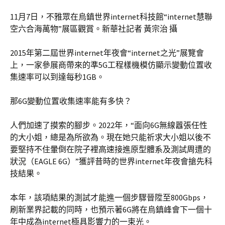
11月7日，不雅眾在烏鎮世界internet科技館“internet慧聯
空六合海萬物”展區觀賞。新華社記者 黃宗治 攝
2015年第二屆世界internet年夜會“internet之光”展覽會
上，一家參展商帶來的準5G工程樣機模仿顯示變動位置收
集速率可以到達每秒1GB。
那6G變動位置收集速率能有多快？
人們加速了摸索的腳步。2022年，“面向6G無線囂張任性
的大小姐，總是為所欲為。現在她只能祈求大小姐以後不
要堅持不住暈倒在院子裡高速接進原型體系及測試周遭的
狀況（EAGLE 6G）”獲評昔時的世界internet年夜會搶先科
技結果。
本年，該項結果的測試才能進一個步驟晉陞至800Gbps，
刷新業界記載的同時，也預示著6G將在烏鎮峰會下一個十
年中成為internet極具影響力的一束光。