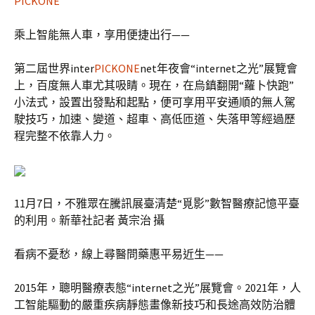
PICKONE
乘上智能無人車，享用便捷出行——
第二屆世界inter
PICKONE
net年夜會“internet之光”展覽會
上，百度無人車尤其吸睛。現在，在烏鎮翻開“蘿卜快跑”
小法式，設置出發點和起點，便可享用平安通順的無人駕
駛技巧，加速、變道、超車、高低匝道、失落甲等經過歷
程完整不依靠人力。
11月7日，不雅眾在騰訊展臺清楚“覓影”數智醫療記憶平臺
的利用。新華社記者 黃宗治 攝
看病不憂愁，線上尋醫問藥惠平易近生——
2015年，聰明醫療表態“internet之光”展覽會。2021年，人
工智能驅動的嚴重疾病靜態畫像新技巧和長途高效防治體