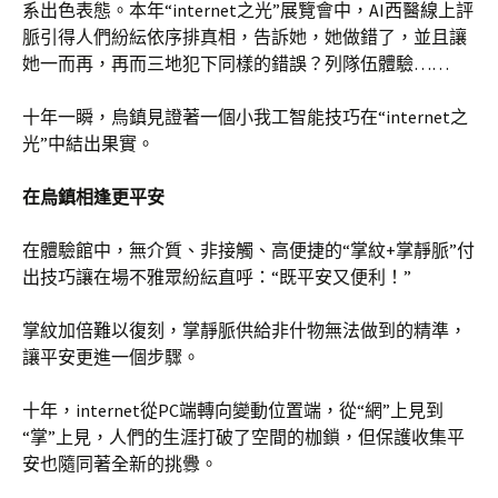
系出色表態。本年“internet之光”展覽會中，AI西醫線上評
脈引得人們紛紜依序排真相，告訴她，她做錯了，並且讓
她一而再，再而三地犯下同樣的錯誤？列隊伍體驗……
十年一瞬，烏鎮見證著一個小我工智能技巧在“internet之
光”中結出果實。
在烏鎮相逢更平安
在體驗館中，無介質、非接觸、高便捷的“掌紋+掌靜脈”付
出技巧讓在場不雅眾紛紜直呼：“既平安又便利！”
掌紋加倍難以復刻，掌靜脈供給非什物無法做到的精準，
讓平安更進一個步驟。
十年，internet從PC端轉向變動位置端，從“網”上見到
“掌”上見，人們的生涯打破了空間的枷鎖，但保護收集平
安也隨同著全新的挑釁。