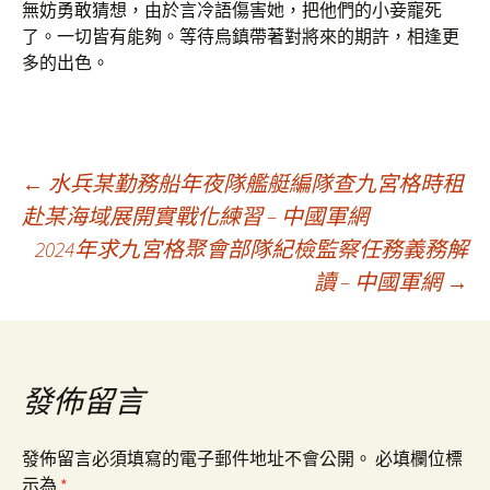
無妨勇敢猜想，由於言冷語傷害她，把他們的小妾寵死
了。一切皆有能夠。等待烏鎮帶著對將來的期許，相逢更
多的出色。
文
←
水兵某勤務船年夜隊艦艇編隊查九宮格時租
赴某海域展開實戰化練習 – 中國軍網
2024年求九宮格聚會部隊紀檢監察任務義務解
章
讀 – 中國軍網
→
導
覽
發佈留言
發佈留言必須填寫的電子郵件地址不會公開。
必填欄位標
示為
*