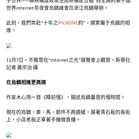
字世界——聯袂構建收集空間命運配合體”為主題的第十屆
世界internet年夜會烏鎮峰會在浙江烏鎮舉辦。
此刻，我們奔赴“十年之
PICKONE
約”，摸索屬于烏鎮的相
逢。
11月7日，不雅眾在“internet之光”展覽會上觀賞。新華社
記者 黃宗治 攝
在烏鎮相逢更高速
作家木心用一首《疇前慢》，描述烏鎮曩昔的慢時間。
現在的烏鎮，車、馬、郵件不再遲緩。展著青石板的長街
上，小店老板正拿著手機做直播。