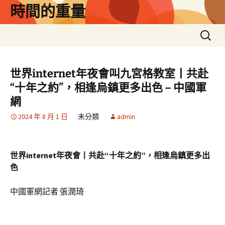
跳
時間的重量
至
主
搜
要
尋
內
關
容
鍵
世界internet年夜會叫九宮格教室丨共赴
字:
“十年之約”，相逢烏鎮更多出色 – 中國軍
網
2024 年 8 月 1 日
未分類
admin
世界internet年夜會丨共赴“十年之約”，相逢烏鎮更多出
色
中國軍網記者 張潤琦