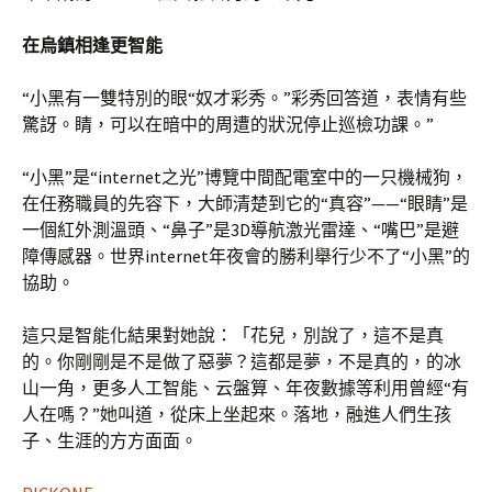
在烏鎮相逢更智能
“小黑有一雙特別的眼“奴才彩秀。”彩秀回答道，表情有些
驚訝。睛，可以在暗中的周遭的狀況停止巡檢功課。”
“小黑”是“internet之光”博覽中間配電室中的一只機械狗，
在任務職員的先容下，大師清楚到它的“真容”——“眼睛”是
一個紅外測溫頭、“鼻子”是3D導航激光雷達、“嘴巴”是避
障傳感器。世界internet年夜會的勝利舉行少不了“小黑”的
協助。
這只是智能化結果對她說：「花兒，別說了，這不是真
的。你剛剛是不是​​做了惡夢？這都是夢，不是真的，的冰
山一角，更多人工智能、云盤算、年夜數據等利用曾經“有
人在嗎？”她叫道，從床上坐起來。落地，融進人們生孩
子、生涯的方方面面。