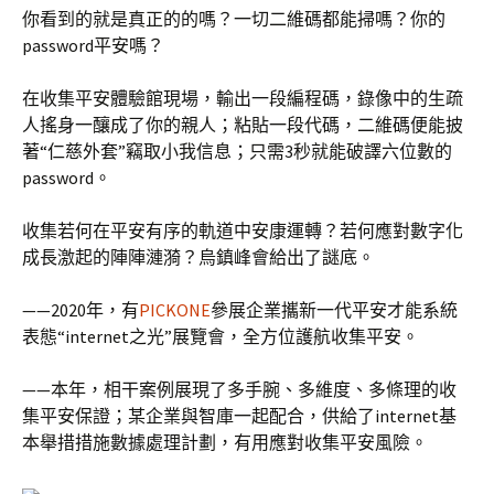
你看到的就是真正的的嗎？一切二維碼都能掃嗎？你的
password平安嗎？
在收集平安體驗館現場，輸出一段編程碼，錄像中的生疏
人搖身一釀成了你的親人；粘貼一段代碼，二維碼便能披
著“仁慈外套”竊取小我信息；只需3秒就能破譯六位數的
password。
收集若何在平安有序的軌道中安康運轉？若何應對數字化
成長激起的陣陣漣漪？烏鎮峰會給出了謎底。
——2020年，有
PICKONE
參展企業攜新一代平安才能系統
表態“internet之光”展覽會，全方位護航收集平安。
——本年，相干案例展現了多手腕、多維度、多條理的收
集平安保證；某企業與智庫一起配合，供給了internet基
本舉措措施數據處理計劃，有用應對收集平安風險。