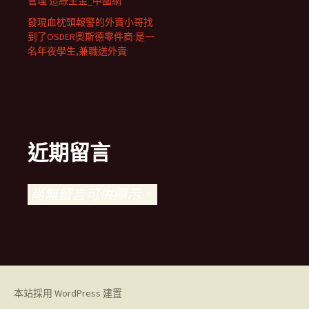
管理 造綠生金_中國網
發現血枕頭報警的外賣小哥找
到了OSDER奧斯德零件商:是一
名年夜學生,兼職送外賣
近期留言
尚無留言可供顯示。
本站採用 WordPress 建置