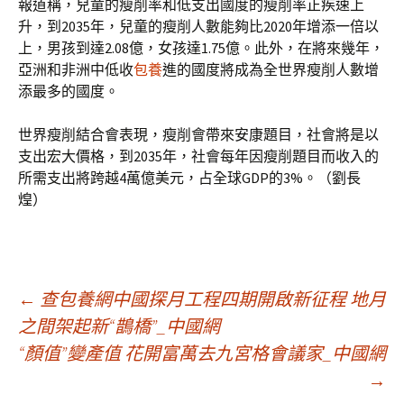
報道稱，兒童的瘦削率和低支出國度的瘦削率正疾速上
升，到2035年，兒童的瘦削人數能夠比2020年增添一倍以
上，男孩到達2.08億，女孩達1.75億。此外，在將來幾年，
亞洲和非洲中低收
包養
進的國度將成為全世界瘦削人數增
添最多的國度。
世界瘦削結合會表現，瘦削會帶來安康題目，社會將是以
支出宏大價格，到2035年，社會每年因瘦削題目而收入的
所需支出將跨越4萬億美元，占全球GDP的3%。（劉長
煌）
文
←
查包養網中國探月工程四期開啟新征程 地月
之間架起新“鵲橋”_中國網
“顏值”變產值 花開富萬去九宮格會議家_中國網
章
→