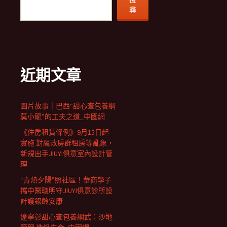
尋
近期文章
圖片故事｜巴西“甜心查包養網
莫小龍”的工夫之道_中國網
《住房租賃條例》9月15日起
實施 對魔改房群租房等亂象，
新規出手JIUYI俱意室內設計管
理
“青熱夕陽”照社區！華商學子
攜中醫聰明守JIUYI俱意診所設
計護銀齡安康
遼寧彰甜心查包養網武：沙地