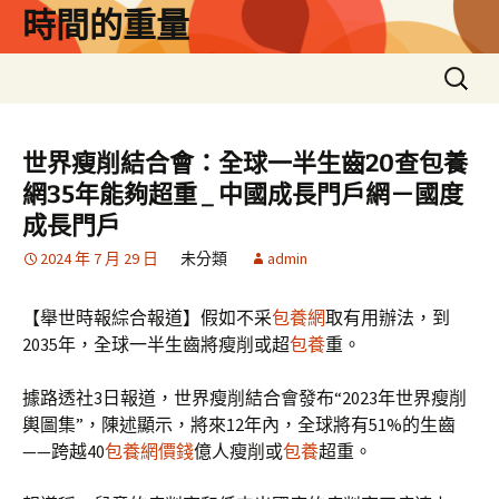
跳
時間的重量
至
主
搜
要
尋
內
關
容
鍵
世界瘦削結合會：全球一半生齒20查包養
字:
網35年能夠超重 _ 中國成長門戶網－國度
成長門戶
2024 年 7 月 29 日
未分類
admin
【舉世時報綜合報道】假如不采
包養網
取有用辦法，到
2035年，全球一半生齒將瘦削或超
包養
重。
據路透社3日報道，世界瘦削結合會發布“2023年世界瘦削
輿圖集”，陳述顯示，將來12年內，全球將有51%的生齒
——跨越40
包養網價錢
億人瘦削或
包養
超重。