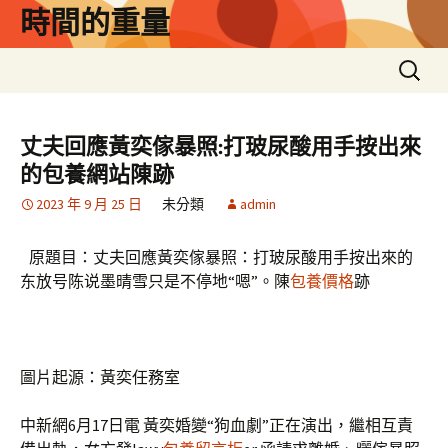
跳
時間的重量
至
主
搜
要
尋
內
關
容
鍵
丈夫回應黃奕傢暴照:打玻尿酸用手按出來
字:
的包養網站陳跡
2023 年 9 月 25 日
未分類
admin
原題目：丈夫回應黃奕傢暴照：打玻尿酸用手按出來的
东放号陈说墨晴雪只是不停地“嗯”。陳
包養價格
跡
圖片起源：黃奕任務室
中新網6月17日電 黃奕婚變“狗血劇”正在演出，繼相互責