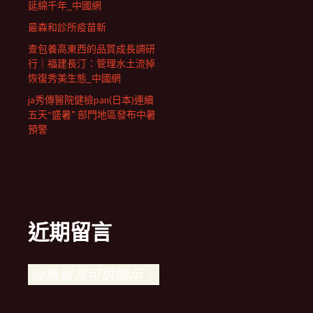
延綿千年_中國網
最森和診所疫苗新
查包養高東西的品質成長調研
行｜福建長汀：管理水土流掉
恢復秀美生態_中國網
ja秀傳醫院健檢pan(日本)連續
五天“盛暑” 部門地區發布中暑
預警
近期留言
尚無留言可供顯示。