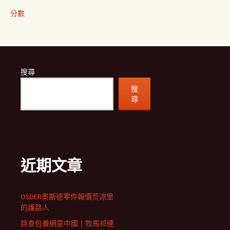
分數
搜尋
搜
尋
近期文章
OSDER奧斯德零件報價荒涼里
的護路人
詩查包養網意中國丨牧馬祁連