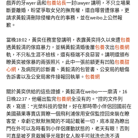
戲弄的牙wyer 函和
包養站長
一封lawyer 講明，不只立場果
斷要離婚，盼望爭取女兒的撫育權，還自曝曾遭傢暴，更
請求黃毅清刪除侵權內在的事務，並在weibo上公然報
歉。
當晚18:02，黃奕任務室發講明，表露黃奕持久以來遭
包養
遇黃毅清的傢庭暴力，並稱黃毅清婚後屢
包養
次出
包養網
軌，不只私生涯不檢核，還有極端不良惡習。講明還頒布
瞭黃奕被傢暴的兩張照片，此中一張前額更有凹陷
包養甜
心網
，及病院的診斷書、黃毅清的包管書、公安局的驗傷
告訴書以及公安局案件接報回執單。
包養網
關於黃奕供給的這些證據，黃毅清在weibo一一廓清，16
日晚22:37，他曬出監完
包養網
全没有的。”控的文件列
表，寫道：“光榮科技的發財，好在那時帶小伴侶回國前在
美國蘋果專賣店買瞭一個飛利浦傢用安保監控回來裝在瞭
客堂，幸虧它默默無聞的不竭記載著一切，底本是為瞭出
門在外可以及時看到小伴侶運動狀態的，老天有眼！否則
可真是被歹意栽贓爭光我對女人脫手可就洗也洗不清