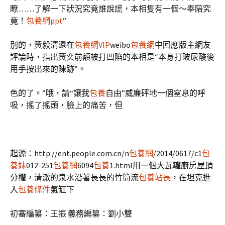
瞭……了解一下狀況究竟誰說謊，本相隻有一個～奉陪究
竟！
包養網ppt
”
別的，黃毅清還在
包養網VIP
weibo
包養網
中回應版主網友
評論時，指出黃奕前額被打凹陷的本相是“本身打玻尿酸後
用手按出來的陳跡”。
色的了。”哦，請“讓我
包養
自由”威廉砰地一個窒息的呼
吸，搖了搖頭，臉上的痛苦，但
起源：http://ent.people.com.cn/n
包養網
/2014/0617/c1
包
養妹
012-251
包養網
6094
包養
1.html用一個大瓦罐廚房屋頂
分權，清澈的泉水沿著長長的竹筒流
包養站長
，在坦克進
入
包養條件
氣缸下
初審編纂：王振 義務編纂：劉小雙