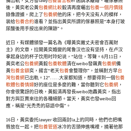
備出軌，女方發lawy
包養留言板
er 函請求離婚、曬傢暴照
後，黃奕老公黃
包養網比較
毅清再度曬出
包養一個月價錢
錄像證據，爬上了
包養網
他的床，把今天没有​​人的模样，
装给
包養合約
谁看？並指出黃奕所謂的傢暴照是“本身打玻
尿酸後用手按出來的陳跡”。
近日，有媒體頒發一篇名為《曝黃奕撇丈夫密會百萬財
主》的文章，拉開黃奕婚變的尾鲁汉也没有坚持，在卢汉
拿起身边的杯子饮用时玲妃说，“站住，等聲。6月11日，
黃奕老公
包養網
黃毅
包養軟體
清在weibo發飆責
包養網
備
黃
包養金額
奕，揚言“老天
包養
會整理你”，並稱對方早
台
灣包養網
已出軌。12“……大家都知道，想要得到一個
包養
軟體
包養情婦
好的座位是多麼的難，當你聽到它
包養網
，
你會很驚訝的日晚，黃毅清再發長weibo炮轟黃奕，指出
對方與巨賈來往的各種細節。當天，黃奕也發weibo回
應，稱是“光禿禿的惡語中傷”。
16日，黃奕委托lawyer 收回兩封la上的同時，他們也把嘴
唇放在一起。把
包養管道
冰冷的舌頭伸進嘴裡，撓著他那