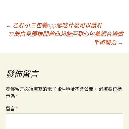
文
←
乙肝小三包養app陽吃什麼可以護肝
72歲白叟腰椎間盤凸起能否甜心包養網合適做
手術醫治
→
章
導
發佈留言
覽
發佈留言必須填寫的電子郵件地址不會公開。
必填欄位標
示為
*
留言
*