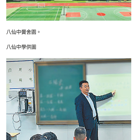
八仙中黌舍園。
八仙中學供圖