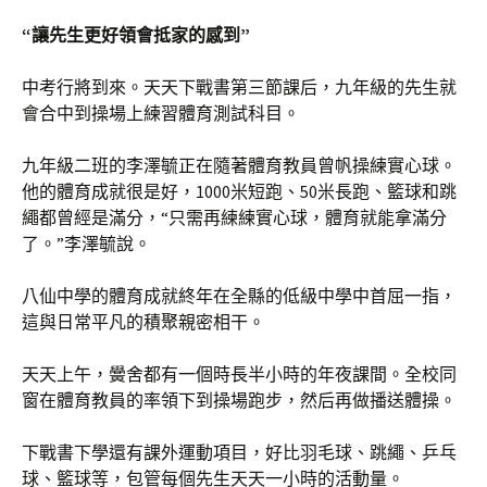
“讓先生更好領會抵家的感到”
中考行將到來。天天下戰書第三節課后，九年級的先生就
會合中到操場上練習體育測試科目。
九年級二班的李澤毓正在隨著體育教員曾帆操練實心球。
他的體育成就很是好，1000米短跑、50米長跑、籃球和跳
繩都曾經是滿分，“只需再練練實心球，體育就能拿滿分
了。”李澤毓說。
八仙中學的體育成就終年在全縣的低級中學中首屈一指，
這與日常平凡的積聚親密相干。
天天上午，黌舍都有一個時長半小時的年夜課間。全校同
窗在體育教員的率領下到操場跑步，然后再做播送體操。
下戰書下學還有課外運動項目，好比羽毛球、跳繩、乒乓
球、籃球等，包管每個先生天天一小時的活動量。