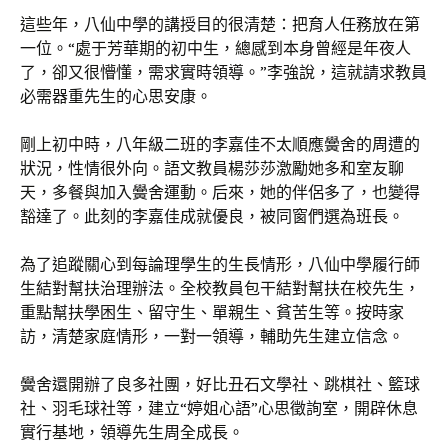
這些年，八仙中學的講授目的很清楚：把育人任務放在第
一位。“處于芳華期的初中生，總感到本身曾經是年夜人
了，卻又很懵懂，需求實時領導。”李強說，這就請求教員
必需器重先生的心思安康。
剛上初中時，八年級二班的李嘉佳不太順應黌舍的周遭的
狀況，性情很外向。語文教員楊莎莎激勵她多和室友聊
天，多餐與加入黌舍運動。后來，她的伴侶多了，也變得
豁達了。此刻的李嘉佳成就優良，被同窗們選為班長。
為了追蹤關心到每論理學生的生長情形，八仙中學履行師
生結對幫扶治理辦法。全校教員包干結對幫扶在校先生，
重點幫扶學困生、留守生、單親生、貧苦生等。按時家
訪，清楚家庭情形，一對一領導，輔助先生建立信念。
黌舍還開辦了良多社團，好比丑石文學社、跳棋社、籃球
社、羽毛球社等，建立“婷姐心語”心思徵詢室，開辟休息
實行基地，領導先生周全成長。