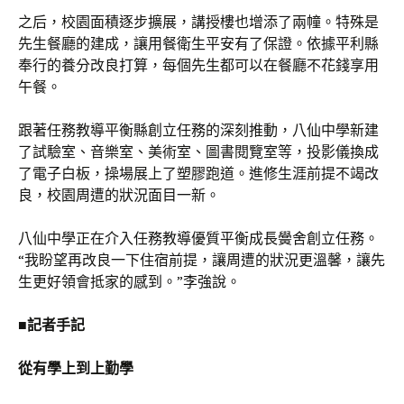
之后，校園面積逐步擴展，講授樓也增添了兩幢。特殊是
先生餐廳的建成，讓用餐衛生平安有了保證。依據平利縣
奉行的養分改良打算，每個先生都可以在餐廳不花錢享用
午餐。
跟著任務教導平衡縣創立任務的深刻推動，八仙中學新建
了試驗室、音樂室、美術室、圖書閱覽室等，投影儀換成
了電子白板，操場展上了塑膠跑道。進修生涯前提不竭改
良，校園周遭的狀況面目一新。
八仙中學正在介入任務教導優質平衡成長黌舍創立任務。
“我盼望再改良一下住宿前提，讓周遭的狀況更溫馨，讓先
生更好領會抵家的感到。”李強說。
■記者手記
從有學上到上勤學