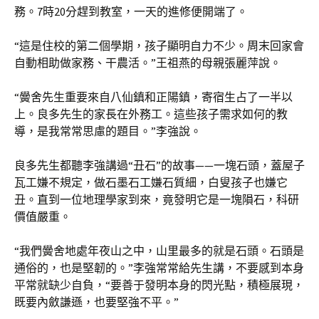
務。7時20分趕到教室，一天的進修便開端了。
“這是住校的第二個學期，孩子顯明自力不少。周末回家會
自動相助做家務、干農活。”王祖燕的母親張麗萍說。
“黌舍先生重要來自八仙鎮和正陽鎮，寄宿生占了一半以
上。良多先生的家長在外務工。這些孩子需求如何的教
導，是我常常思慮的題目。”李強說。
良多先生都聽李強講過“丑石”的故事——一塊石頭，蓋屋子
瓦工嫌不規定，做石墨石工嫌石質細，白叟孩子也嫌它
丑。直到一位地理學家到來，竟發明它是一塊隕石，科研
價值嚴重。
“我們黌舍地處年夜山之中，山里最多的就是石頭。石頭是
通俗的，也是堅韌的。”李強常常給先生講，不要感到本身
平常就缺少自負，“要善于發明本身的閃光點，積極展現，
既要內斂謙遜，也要堅強不平。”