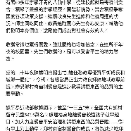
有著60多年辦學汗青的八仙中學，從建校起就是寄宿制黌
舍，積聚了豐盛的辦學經歷。面臨新情勢，黌舍積極爭奪
國度各項政策支撐，連續改良先生進修和住宿周遭的狀
況。師生同吃同住，教員追蹤關心先生身心安康，輔助他
們發明本身價值，激勵他們成為對社會有效的人。
收獲常識也獲得關愛，強壯體格也增加信念，在這所不年
夜的校園里，先生們收獲的，是可以受害平生的精力財
富。
黨的二十年夜陳述明白提出“加速任務教導優質平衡成長和
城鄉一體化”。今朝，各級當局正出力改良鄉鎮地域教導前
提，辦妥鄉村寄宿制黌舍是進步教導講授東西的品質的主
要舉動。
據平易近政部數據顯示，截至“十三五”末，全國共有鄉村
留守兒童643.6萬名。處理棲身地離黌舍較遠孩子就學題
目、加大力度黌舍平安治理和講授東西的品質晉陞……從
有學上到上勤學，鄉村寄宿制黌舍的成長，將為減少城鄉