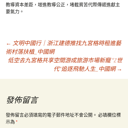
教導資本差距，增進教導公正，堵截貧苦代際傳遞進獻主
要氣力。
文
←
文明中國行｜浙江建德推找九宮格時租進藝
術村落扶植_中國網
低空去九宮格共享空間游成旅游市場新寵 “Z世
章
代”追逐飛馳人生_中國網
→
導
覽
發佈留言
發佈留言必須填寫的電子郵件地址不會公開。
必填欄位標
示為
*