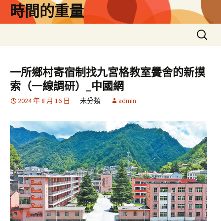
跳
時間的重量
至
主
搜
要
尋
內
關
容
鍵
一所鄉村寄宿制找九宮格教室黌舍的新摸
字:
索（一線調研）_中國網
2024 年 8 月 16 日
未分類
admin