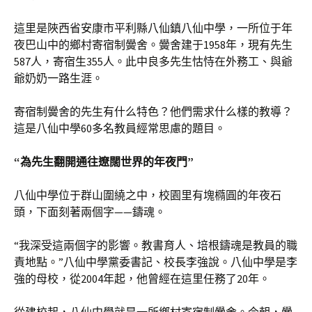
這里是陜西省安康市平利縣八仙鎮八仙中學，一所位于年
夜巴山中的鄉村寄宿制黌舍。黌舍建于1958年，現有先生
587人，寄宿生355人。此中良多先生怙恃在外務工、與爺
爺奶奶一路生涯。
寄宿制黌舍的先生有什么特色？他們需求什么樣的教導？
這是八仙中學60多名教員經常思慮的題目。
“為先生翻開通往遼闊世界的年夜門”
八仙中學位于群山圍繞之中，校園里有塊橢圓的年夜石
頭，下面刻著兩個字——鑄魂。
“我深受這兩個字的影響。教書育人、培根鑄魂是教員的職
責地點。”八仙中學黨委書記、校長李強說。八仙中學是李
強的母校，從2004年起，他曾經在這里任務了20年。