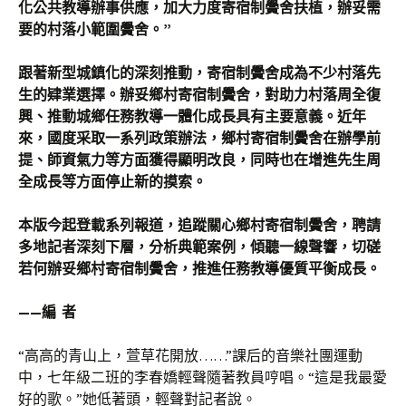
化公共教導辦事供應，加大力度寄宿制黌舍扶植，辦妥需
要的村落小範圍黌舍。”
跟著新型城鎮化的深刻推動，寄宿制黌舍成為不少村落先
生的肄業選擇。辦妥鄉村寄宿制黌舍，對助力村落周全復
興、推動城鄉任務教導一體化成長具有主要意義。近年
來，國度采取一系列政策辦法，鄉村寄宿制黌舍在辦學前
提、師資氣力等方面獲得顯明改良，同時也在增進先生周
全成長等方面停止新的摸索。
本版今起登載系列報道，追蹤關心鄉村寄宿制黌舍，聘請
多地記者深刻下層，分析典範案例，傾聽一線聲響，切磋
若何辦妥鄉村寄宿制黌舍，推進任務教導優質平衡成長。
——編 者
“高高的青山上，萱草花開放……”課后的音樂社團運動
中，七年級二班的李春嬌輕聲隨著教員哼唱。“這是我最愛
好的歌。”她低著頭，輕聲對記者說。