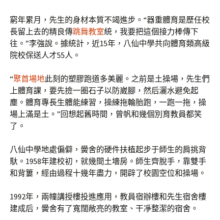
窮年累月，先生的身材本質不竭進步。“器重體育是歷任校
長留上去的精良傳
跳舞教室
統，我要把這個接力棒傳下
往。”李強說。據統計，近15年，八仙中學共向體育類高級
院校保送人才55人。
“
聚首場地
此刻的塑膠跑道多美麗。之前是土操場，先生們
上體育課，要先撿一圈石子以防崴腳，然后灑水避免起
塵。體育專長生體能練習，操練拖輪胎跑，一跑一拖，操
場上滿是土。”回想起舊時間，曾帆和幾個別育教員都笑
了。
八仙中學地處偏僻，黌舍的硬件扶植起步于師生的肩挑背
馱。1958年建校初，就幾間土墻房。師生齊脫手，靠雙手
和背簍，經由過程十幾年盡力，開辟了校園空位和操場。
1992年，兩幢講授樓投進應用，教員宿辦樓和先生宿舍樓
建成后，黌舍有了寬闊敞亮的教室、干凈整潔的宿舍。