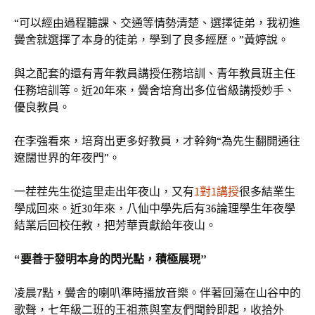
“可以經由過程聽課、交通等情勢清楚、選擇徒弟，我初進
黌舍就選擇了本身的徒弟，學到了良多經歷。”黃婷說。
與之配套的還有青年教員講授任務培訓、青年教員班主任
任務培訓等。近20年來，黌舍培育出多位省級講授妙手、
優良教員。
在李強看來，培育出更多好教員，才幹夠“為先生翻開通往
遼闊世界的年夜門”。
一茬茬先生從這里走出年夜山，又有
1對1講授
很多結業生
學成回來。近30年來，八仙中學先后有36論理學生年夜學
結業后回校任教，把芳華貢獻給年夜山。
“要善于發明本身的閃光點，積極展現”
凌晨7點，黌舍的喇叭準時播放音樂。伴著回蕩在山谷中的
歌聲，七年級二班的王祖燕與室友們聞鈴即起，收拾外