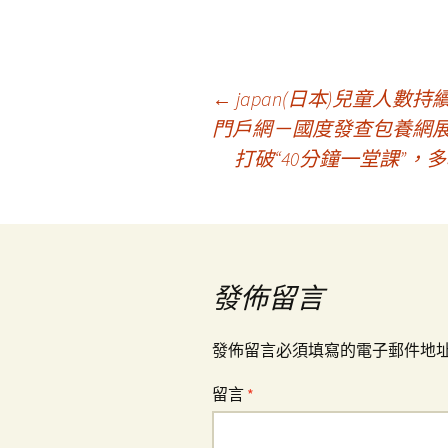
文
←
japan(日本)兒童人數持
門戶網－國度發查包養網
打破“40分鐘一堂課”
章
導
覽
發佈留言
發佈留言必須填寫的電子郵件地
留言
*