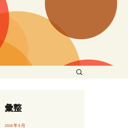
搜
尋
關
鍵
字:
彙整
2026 年 8 月