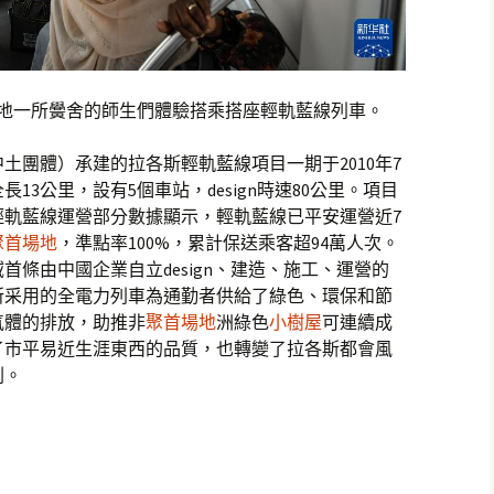
本地一所黌舍的師生們體驗搭乘搭座輕軌藍線列車。
土團體）承建的拉各斯輕軌藍線項目一期于2010年7
全長13公里，設有5個車站，design時速80公里。項目
斯輕軌藍線運營部分數據顯示，輕軌藍線已平安運營近7
聚首場地
，準點率100%，累計保送乘客超94萬人次。
條由中國企業自立design、建造、施工、運營的
所采用的全電力列車為通勤者供給了綠色、環保和節
氣體的排放，助推非
聚首場地
洲綠色
小樹屋
可連續成
了市平易近生涯東西的品質，也轉變了拉各斯都會風
刺。