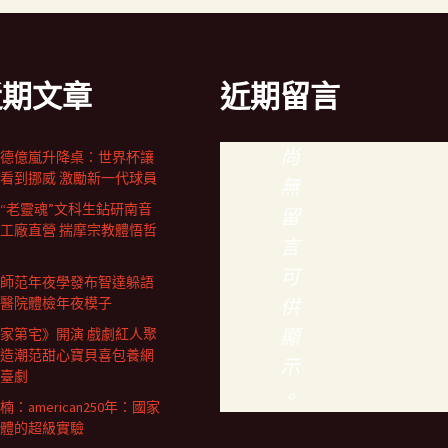
近期文章
近期留言
尚
德億嵐升降桌：世界杯讓
看到挪威 激勵新一代球員
無
歲“老靈魂”文科生鉆研南音
留
工廠直營 揣摩宗教體悟哲
言
可
師范年夜學發布智達躲語
醫院體檢年夜模子
供
顯
家第宅》開演 戲劇紅人聚
造潮范甜心寶貝喜包養網
示
臺劇
。
楠：american250年：國家
體的超級實驗