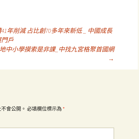
續41年削減 占比創70多年來新低 _ 中國成長
展門戶
，多地中小學摸索是非課_中找九宮格聚首國網
→
址不會公開。
必填欄位標示為
*