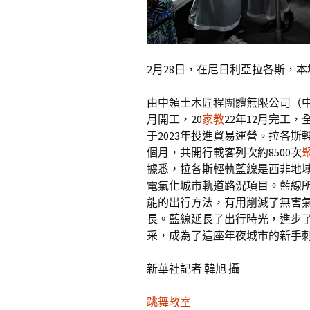
2月28日，在尼日利亞拉各斯，
由中領土木匠程團體無限公司（中
月開工，20
家教
22年12月完工，
于2023年投進貿易運營。拉各
個月，共開行載客列次約8500次
據悉，拉各斯輕軌藍線是西非地域首
電氣化城市軌道路況項目。藍線
能的出行方法，有用削減了無害
長。藍線延長了出行時光，進步
采，成為了這座年夜城市的新手
新華社記者 韓旭 攝
跳舞教室