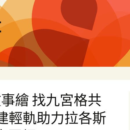
量
事繪 找九宮格共
承建輕軌助力拉各斯