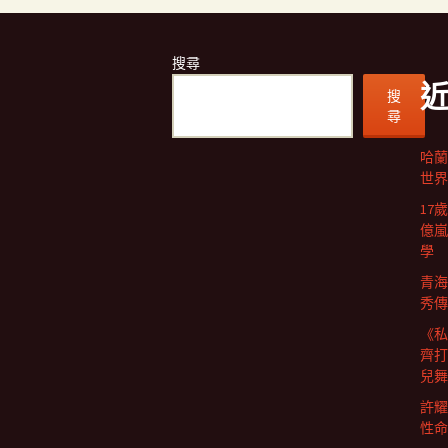
搜尋
搜
尋
哈蘭
世界
17
億嵐
學
青海
秀傳
《私
齊打
兒舞
許耀
性命