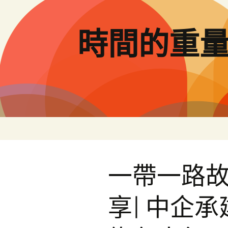
跳
至
主
時間的重
要
內
容
一帶一路故
享| 中企