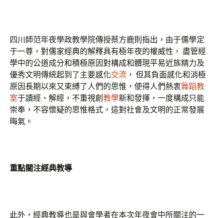
四川師范年夜學政教學院傳授蔡方鹿則指出，由于儒學定
于一尊，對儒家經典的解釋具有極年夜的權威性， 盡管經
學中的公道成分和積極原因對構成和體現平易近族精力及
優秀文明傳統起到了主要感化
交流
， 但其負面感化和消極
原因長期以來又束縛了人們的思惟，使得人們熱衷
舞蹈教
室
于讀經、解經，不重視創
教學
新和發揮，一度構成只能
崇奉，不容懷疑的思惟格式，這對社會及文明的正常發展
晦氣。
重點關注經典教導
此外，經典教導也是與會學者在本次年夜會中所關注的一