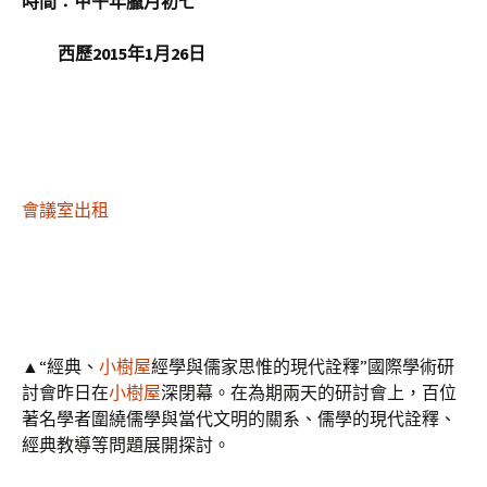
時間：甲午年臘月初七
西歷2015年1月26日
會議室出租
▲“經典、
小樹屋
經學與儒家思惟的現代詮釋”國際學術研
討會昨日在
小樹屋
深閉幕。在為期兩天的研討會上，百位
著名學者圍繞儒學與當代文明的關系、儒學的現代詮釋、
經典教導等問題展開探討。