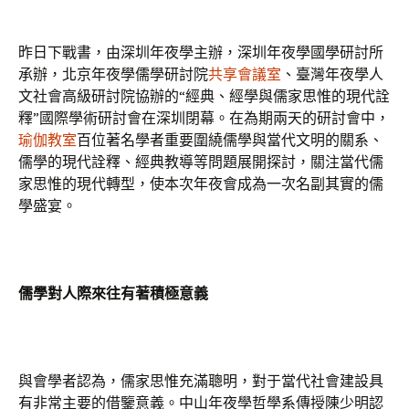
昨日下戰書，由深圳年夜學主辦，深圳年夜學國學研討所
承辦，北京年夜學儒學研討院
共享會議室
、臺灣年夜學人
文社會高級研討院協辦的“經典、經學與儒家思惟的現代詮
釋”國際學術研討會在深圳閉幕。在為期兩天的研討會中，
瑜伽教室
百位著名學者重要圍繞儒學與當代文明的關系、
儒學的現代詮釋、經典教導等問題展開探討，關注當代儒
家思惟的現代轉型，使本次年夜會成為一次名副其實的儒
學盛宴。
儒學對人際來往有著積極意義
與會學者認為，儒家思惟充滿聰明，對于當代社會建設具
有非常主要的借鑒意義。中山年夜學哲學系傳授陳少明認