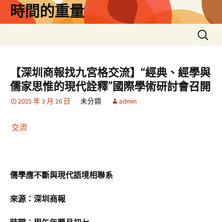
跳
時間的重量
至
主
搜
要
尋
內
關
容
鍵
【深圳商報找九宮格交流】“經典、經學與
字:
儒家思惟的現代詮釋”國際學術研討會召開
2025 年 3 月 26 日
未分類
admin
交流
儒學應不斷與現代語境相聯系
來源：深圳商報