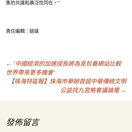
集的共識和廣泛性同在。”
責任編輯：姚遠
文
←
“中國經濟的加速成長將為覓包養網站比較
世界帶來更多機會”
【珠海特區報】珠海市舉辦首屆中華傳統文明
章
公益找九宮格會議論壇
→
導
覽
發佈留言