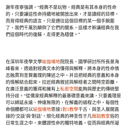
謝年夜寧強調，“經典不是玩物，經典是有其本身的性命
的，只要讓這性命持續地被開放出來，才是讀經的目標，
而背得經典的語言，只是通往這個目標的某一個手腕罷
了，我們千萬別顛倒了它們的關系，這樣才幹讓經典在我
們這個時代的復蘇，走得更為穩健。”
在深圳年夜學文學
瑜伽場地
院院長、國學研討所所長景海
峰看來，透過對經典文本的懂得與解釋，將本身的性命情
志融貫到圣賢義理的陳述之中，并且把經典的意義和本身
的悟解結合起來，拉近經典敘述與解經者之間時空距離，
在廣泛意義的獲得和擁有上
私密空間
能夠與歷史的傳統堅
持分歧。“從儒家經典解釋的最基礎意義來講，只要義理是
可以綿延永遠、伸達無限的，在解義的過程之中，每個性
命個體都可以
瑜伽場地
思接
1對1教學
千古，與圣人展開直
接的‘交談’與‘對話’，熔化經典的神圣性于凡
舞蹈教室
俗的
日常生涯之中，來體證性命的獨特地義，從而與經典所凝