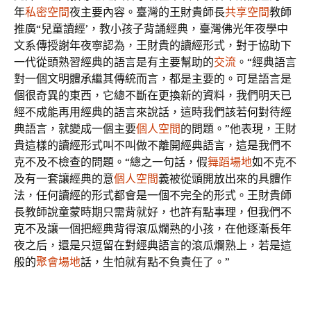
年
私密空間
夜主要內容。臺灣的王財貴師長
共享空間
教師
推廣“兒童讀經’，教小孩子背誦經典，臺灣佛光年夜學中
文系傳授謝年夜寧認為，王財貴的讀經形式，對于協助下
一代從頭熟習經典的語言是有主要幫助的
交流
。“經典語言
對一個文明體承繼其傳統而言，都是主要的。可是語言是
個很奇異的東西，它總不斷在更換新的資料，我們明天已
經不成能再用經典的語言來說話，這時我們該若何對待經
典語言，就變成一個主要
個人空間
的問題。”他表現，王財
貴這樣的讀經形式叫不叫做不離開經典語言，這是我們不
克不及不檢查的問題。“總之一句話，假
舞蹈場地
如不克不
及有一套讓經典的意
個人空間
義被從頭開放出來的具體作
法，任何讀經的形式都會是一個不完全的形式。王財貴師
長教師說童蒙時期只需背就好，也許有點事理，但我們不
克不及讓一個把經典背得滾瓜爛熟的小孩，在他逐漸長年
夜之后，還是只逗留在對經典語言的滾瓜爛熟上，若是這
般的
聚會場地
話，生怕就有點不負責任了。”