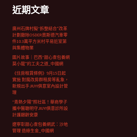
近期文章
廣州石牌村擬“拆整結合”改革
計劃撤除OSDER奧斯德汽車零
件10.3萬平方米村平易近室第
與集體物業
圖片故事｜巴西“甜心查包養網
莫小龍”的工夫之道_中國網
《住房租賃條例》9月15日起
實施 對魔改房群租房等亂象，
新規出手JIUYI俱意室內設計管
理
“青熱夕陽”照社區！華商學子
攜中醫聰明守JIUYI俱意診所設
計護銀齡安康
遼寧彰甜心查包養網武：沙地
管理 造綠生金_中國網