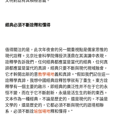
文明對話有其積極意義。
經典必須不斷詮釋和懂得
值得關注的是，此次年夜會的另一關重視點是儒家思惟的
現代詮釋。北京社會科學院傳授洪漢鼎在其演講中表現，
詮釋學告訴我們，任何經典都應當是當代的經典，任何真
諦都應當是當代的真諦，經典只要不斷與現代視域融會，
它才幹開出新的意
教學場地
義和真諦。“假如我們記住這一
詮釋學真諦，我想中國經典詮釋哲學就有了重生。東方詮
釋學有一個主要的啟示，即經典的廣泛性并不在于它的永
恒不變，而在于它不斷創新，永遠是活生生的新的東西。
文本作為一種經典，不論是歷史的，還是現代的。不論是
文學的，還是歷史的，它都必須不斷與現代的語境相聯
系，必須不斷詮
瑜伽場地
釋和懂得。”