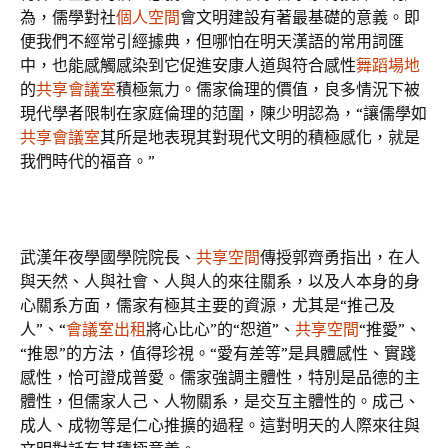
為，儒學對社
個人空間
會文明建設有著最基礎的意義。即
便我們不經常引經據典，但哪怕在明天漢語的常用詞匯
中，也能感觸感染到它促進安康人道與符合感性
舞蹈場地
的
共享會議室
積極氣力。儒家倫理的價值，良多情況下被
現代學者限制在家庭倫理的范圍，陳少明認為，“讓儒學如
共享會議室
其所是地表現其對現代文明的積極感化，就是
我們時代的福音。”
武漢年夜學國學院院長、
共享空間
傳授郭齊勇指出，在人
與天然、人與社會、人與人的來往關系，以及人本身的身
心關系方面，儒家有極其主要的資源，尤其是“推己及
人”、“
會議室出租
將心比心”的“恕道”、
共享空間
“推愛”、
“推恩”的方法，值得珍視。“愛有差等”是具體感性、實踐
感性，恰可證成普愛。儒家強調主體性，特別是品德的主
體性，但儒家人己、人物關系，是交互主體性的。成己、
成人、成物等是仁心推擴的過程。這對明天的人際來往與