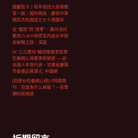
國慶賀卡丨昭年夜找九宮格教
室一統，國祚綿長：慶祝中華
國民共和國成立七十周圍年
從“僵局”到“清零”，廣州冼村
舊改15JIUYI俱意室內設計年困
局破解之路｜深度
以“三元雙向”輪迴推進老區查
包養網心得農業新變更——訪
全國人年夜代表、甘肅省慶陽
市委書記黃澤元_中國網
[回想台包養網心得] IT時期周
刊：百度為什么掉寵？－民眾
網科技頻道