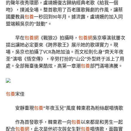
的聲年夜秀環節，盧靖姍復古歸納經典老歌《給我一個
吻》，撲滅全場。整首歌用了百老匯歌舞劇的作風，讓蔡
國慶教員
包養
一秒回到90年月。據流露，盧靖姍的加入同
盟端賴吳京的“鼓動”。
早在
包養網
《戰狼2》拍攝時，
包養網
吳京導演就屢次
提出讓她必定要來《跨界歌王》展示她的歌頌實力。現
場，吳京也拍攝了VCR為她加油。而文松則化身“齊天年夜
圣”演唱《悟空傳》，辛勞打扮的“山公”外型終于派上了用
處。全部舞臺後果酷炫，高第一章潮
包養
部門滿場沸騰。
包養
宋佳
安靜重現
包養
“年夜玉兒”風度 韓東君為粉絲獻唱情歌
作為首發歌手，韓東君一向
包養
以來都是和男生一起
配合
包養網
，此次是他初次與女生對
包養
唱情歌，面臨實