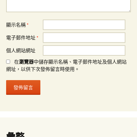
顯示名稱
*
電子郵件地址
*
個人網站網址
在
瀏覽器
中儲存顯示名稱、電子郵件地址及個人網站
網址，以供下次發佈留言時使用。