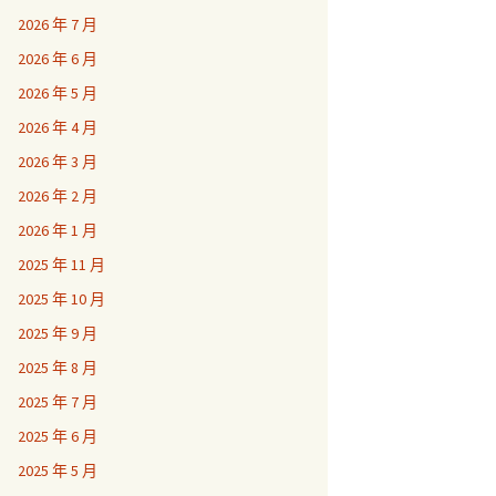
2026 年 7 月
2026 年 6 月
2026 年 5 月
2026 年 4 月
2026 年 3 月
2026 年 2 月
2026 年 1 月
2025 年 11 月
2025 年 10 月
2025 年 9 月
2025 年 8 月
2025 年 7 月
2025 年 6 月
2025 年 5 月