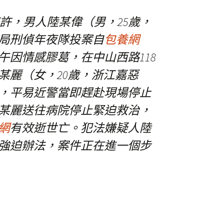
17時許，男人陸某偉（男，25歲，
局刑偵年夜隊投案自
包養網
午因情感膠葛，在中山西路118
某麗（女，20歲，浙江嘉惡
，平易近警當即趕赴現場停止
某麗送往病院停止緊迫救治，
網
有效逝世亡。犯法嫌疑人陸
強迫辦法，案件正在進一個步