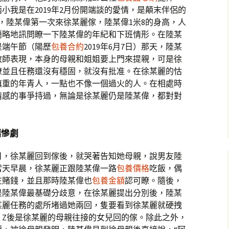
小我是在2019年2月份開端談的愛情，是顛末伴侶的
份，陸某偉第一次來徐某麗傢，陸某偉1米8的身高，人
簡略地訊問瞭一下陸某偉的年紀和下班情形。在陸某
是端午節（陽歷
包養合約
2019年6月7日）那天，陸某
教師表現，本身的母親和姐姐要上門來提親，可是徐
瞭並且任務還沒有穩固，就沒有批准。在徐某麗的怙
慎重的年青人，一點也不像一個過火的人。在相處時
情感的事爭持過，無論是徐某麗仍是陸某偉，都對對
釀慘劇
月1日，徐某麗回到傢後，就哭著告知她母親，說男友陸
當天早晨，徐某麗正跟陸某偉一路
包養價格
吃飯，偶
在賭錢，並且那時陸某偉也
包養金額
認可瞭。隨後，
是陸某偉最基礎分歧意，在徐某麗提出分別後，陸某
某麗任務的處所堵過她兩回，隻要看到徐某麗就硬拽
，Z後是徐某麗的母親往接的女兒回的傢。除此之外，