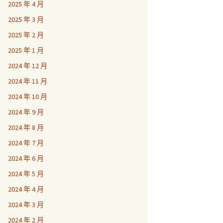
2025 年 4 月
2025 年 3 月
2025 年 2 月
2025 年 1 月
2024 年 12 月
2024 年 11 月
2024 年 10 月
2024 年 9 月
2024 年 8 月
2024 年 7 月
2024 年 6 月
2024 年 5 月
2024 年 4 月
2024 年 3 月
2024 年 2 月