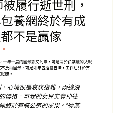
師被履行逝世刑，
心包養網終於有成
邊都不是贏傢
min
五，一年一度的團聚節又到瞭，可是關於徐某麗的父親
克不及再團聚，可是兩年曾經曩昔瞭，工作也終於有
安眠瞭。
刑，心境很是哀痛復雜，兩邊沒
的價格，可我的女兒究竟掉往
候終於有瞭公道的成果。”徐某