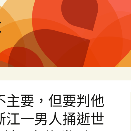
量
不主要，但要判他
浙江一男人捅逝世