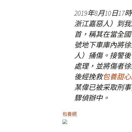
2019年8月10日
浙江嘉惡人）到我
首，稱其在當全國
號地下車庫內將徐
人）捅傷。接警後
處理，並將傷者徐
後經挽救
包養甜心
某偉已被采取刑事
驟偵辦中。
包養網