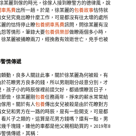
是徐某麗到傢的時光，徐傢人接到瞭警方的德律風，說
網車馬費
出所一趟。於是，徐某麗的
包養故事
怙恃就
過女兒究竟出瞭什麼工作，可是都沒有往太壞的處所
某麗的怙恃停止瞭
包養網車馬費
訊問，問徐某麗有沒
仇怨等情形，筆錄大要
包養俱樂部
做瞭兩個多小時，
，徐某麗被捅瞭兩刀，經挽救有效逝世亡，兇手也被
佈警情傳遞
的顫動，良多人關註此事，關於徐某麗為何被殺，有
由於花瞭男方良多的錢，所以男剛剛分歧意分別，才
現，孩子小的時辰傢裡前提欠好，都過慣瞭苦日子，
很節儉，徐某麗剛
包養
任務兩年，掙來的薪水常常給
助傢用。關於有人
包養
傳出女兒被殺是由於花瞭對方
稱女兒和男方在一路的時辰，是有一些開支，可是都
、看片子之類的，這算是花男方錢嗎？還有一點，男
幾千塊錢，連他的車都是他父親相助買的。2019年8
佈警情傳遞，其稱：