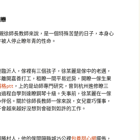
相戀
的父親徐師長教師來說，是一個特殊苦楚的日子，本身心
許被人停止瞭年青的性命。
東臨沂人，傢裡有三個孩子，徐某麗是傢中的老邁，
2年離開嘉善打工，租瞭一間平易近房，開瞭一傢生果
格ptt
，上的是幼師專門研究，曾到杭州進修瞭三
由過程自學到達瞭鋼琴十級。失事前，徐某麗在一傢
小伴侶。關於徐師長教師一傢來說，女兒靈巧懂事，
子會越來越好沒想到會碰到如許的工作。
勝村人，他的傢間隔縣城25公裡
包養甜心網
擺佈，