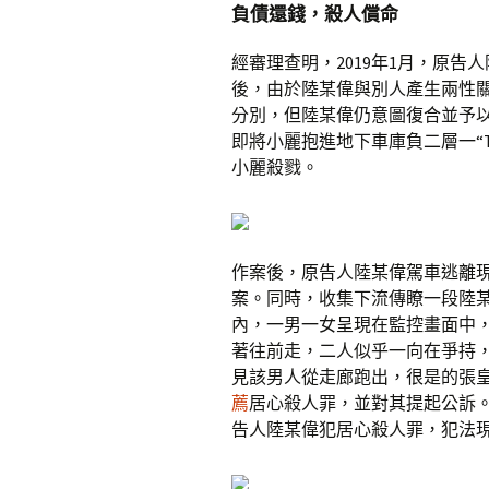
負債還錢，殺人償命
經審理查明，2019年1月，原
後，由於陸某偉與別人產生兩性
分別，但陸某偉仍意圖復合並予
即將小麗抱進地下車庫負二層一“
小麗殺戮。
作案後，原告人陸某偉駕車逃離現
案。同時，收集下流傳瞭一段陸
內，一男一女呈現在監控畫面中
著往前走，二人似乎一向在爭持
見該男人從走廊跑出，很是的張
薦
居心殺人罪，並對其提起公訴。
告人陸某偉犯居心殺人罪，犯法