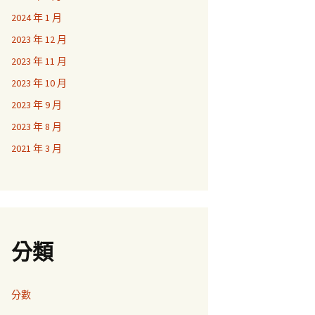
2024 年 1 月
2023 年 12 月
2023 年 11 月
2023 年 10 月
2023 年 9 月
2023 年 8 月
2021 年 3 月
分類
分數