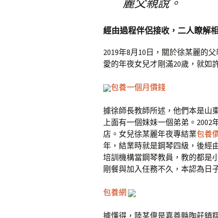
麗父親說。
經由過程伴侶接收，二人瞭解
2019年8月10日，關於徐某麗
愛的年夜女兒才剛滿20歲，就如
包養一個月價錢
據徐師長教師所述，他們本是山
上面有一個妹妹一個弟弟。200
店。女兒徐某麗年夜專結業
包養價
年，結業時就是鋼琴四級，後經
培訓機構當鋼琴教員，教的都是
剛餐與加入任務不久，本認為日
包養網
據懂得，陸某偉是嘉善縣陶莊鎮翔