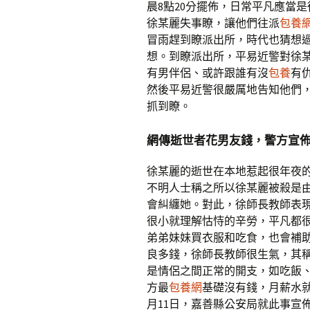
晨8點20分擺佈，日常平凡應當
徐某麗失事瞭，讓他們往派
包養
冒雨趕到瞭派出所，時代也猜想
想。到瞭派出所，平易近警對徐
有男伴侶、或許跟誰有沒
包養
有
然後平易近警很嚴厲
地
告知他們
抓到瞭。
網傳逝世者花男友錢，警方宣
徐某麗的逝世在本地惹起很年夜
不明人士稱之所以徐某麗被殺是
會糾纏她。對此，徐師長教師表
很小就理解怙恃的辛勞，平凡都
弟弟妹妹買衣服和吃食，也會補
良多錢，徐師長教師很生氣，其
是情侶之間正常的開支，如吃飯
方最
包養網
基礎沒有錢，月薪水就
月11日，嘉善縣公安局就此事宣