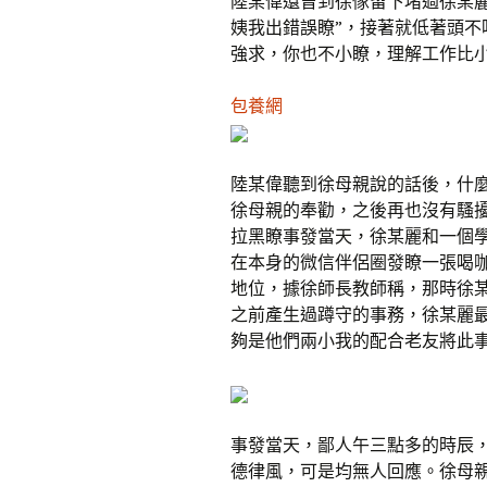
陸某偉還曾到徐傢留下堵過徐某
姨我出錯誤瞭”，接著就低著頭不
強求，你也不小瞭，理解工作比小
包養網
陸某偉聽到徐母親說的話後，什
徐母親的奉勸，之後再也沒有騷
拉黑瞭事發當天，徐某麗和一個學
在本身的微信伴侶圈發瞭一張喝
地位，據徐師長教師稱，那時徐
之前產生過蹲守的事務，徐某麗
夠是他們兩小我的配合老友將此
事發當天，鄙人午三點多的時辰
德律風，可是均無人回應。徐母