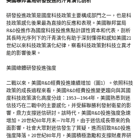
美國聯邦當局研發投進的汗青演化剖析
研發投進政策是國度科技政策主要構成部門之一，也是科
技政策感化後果最為直接的反應和表現。美國聯邦當局
R&D投進作為國度科技投進焦點計謀性資本和代表，剖析
其長時光序列下的汗青演化有助于深刻懂得和感知美國21
世紀以來科技政策演化紀律，察看科技政策對科技立異才
能的影響後果。
美國總體研發投進強度
二戰以來，美國R&D經費投進連續增加（圖1）。依照科技
政策的成長過程來看，美國R&D經費投進變更趨向與其國
度科技政策演化高度分歧：1953—1964年，美國熟悉到迷
信技巧在二戰中的主要感化，并受蘇聯勝利發射衛星的影
響，鼎力支撐迷信研討。該時代，美國R&D投進強度急速
增加。20世紀60年月末—70年月，由于迷信成長帶來的負
面影響，社會大眾對迷信發生了質疑，進而招致R&D投進
強度降落。20世紀80年月，美國積極激勵和支撐財產界研