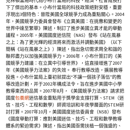
克林頓當局時代為小布什當局的科技、經濟、社會成長打
下了傑出的基本。小布什當局的科技政策絕對安穩，重要
浮現出3個特色：晉陞美國全球競爭力成為重點關心。2004
年，美國競爭力委員會發布《立異美國：在挑釁和變更的
世界中達至繁華》陳述，制訂了進步美國立異才能的舉動
議程。2005年，美國國度迷信院（NAS）發布《站在風暴
之上：為了更光輝的經濟將來而激活并調動美國》（以下
簡稱《站在風暴之上》）陳述，指出急切需求周全和諧的
聯邦盡力以加強美國競爭力。2006年，小布什簽訂的《美
國競爭力建議：在立異中引導世界》，這直接增進了2007
年《美國競爭力法案》的失效。 奉行教導改造，擴展教導
投進。小布什當局上臺初就提出“不讓一個孩子落伍”的教
導改造計劃，并于2002年構成法令，旨在進步美國中小學
教導東西的品質。2007年8月，《美國競爭力法案》請求把
國度
包養網
迷信基金重點用于獎學金支撐打算、STEM（迷
信、技巧、工程和數學）師資培訓和年夜學層面的STEM研
討打算。2007年10月，美國國度迷信委員會（NSB）發布
《國度舉動打算：應對美國迷信、技巧、工程和數學教導
體系的緊迫需求》陳述，指出美國亟需扶植一個強盛的、