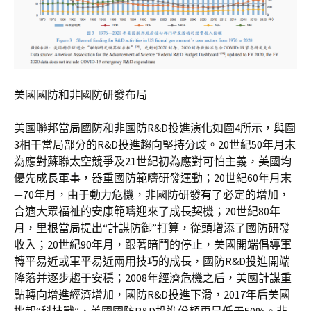
美國國防和非國防研發布局
美國聯邦當局國防和非國防R&D投進演化如圖4所示，與圖
3相干當局部分的R&D投進趨向堅持分歧。20世紀50年月末
為應對蘇聯太空競爭及21世紀初為應對可怕主義，美國均
優先成長軍事，器重國防範疇研發運動；20世紀60年月末
—70年月，由于動力危機，非國防研發有了必定的增加，
合適大眾福祉的安康範疇迎來了成長契機；20世紀80年
月，里根當局提出“計謀防御”打算，從頭增添了國防研發
收入；20世紀90年月，跟著暗鬥的停止，美國開端倡導軍
轉平易近或軍平易近兩用技巧的成長，國防R&D投進開端
降落并逐步趨于安穩；2008年經濟危機之后，美國計謀重
點轉向增進經濟增加，國防R&D投進下滑，2017年后美國
挑起“科技戰”，美國國防R&D投進份額更是低于50%。非