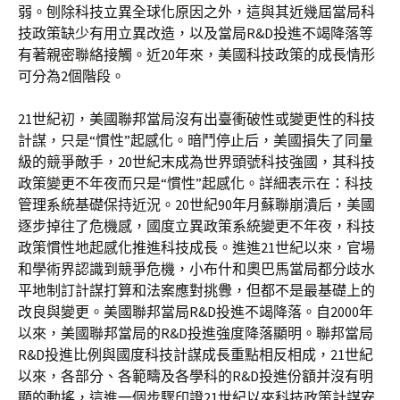
弱。刨除科技立異全球化原因之外，這與其近幾屆當局科
技政策缺少有用立異改造，以及當局R&D投進不竭降落等
有著親密聯絡接觸。近20年來，美國科技政策的成長情形
可分為2個階段。
21世紀初，美國聯邦當局沒有出臺衝破性或變更性的科技
計謀，只是“慣性”起感化。暗鬥停止后，美國損失了同量
級的競爭敵手，20世紀末成為世界頭號科技強國，其科技
政策變更不年夜而只是“慣性”起感化。詳細表示在：科技
管理系統基礎保持近況。20世紀90年月蘇聯崩潰后，美國
逐步掉往了危機感，國度立異政策系統變更不年夜，科技
政策慣性地起感化推進科技成長。進進21世紀以來，官場
和學術界認識到競爭危機，小布什和奧巴馬當局都分歧水
平地制訂計謀打算和法案應對挑釁，但都不是最基礎上的
改良與變更。美國聯邦當局R&D投進不竭降落。自2000年
以來，美國聯邦當局的R&D投進強度降落顯明。聯邦當局
R&D投進比例與國度科技計謀成長重點相反相成，21世紀
以來，各部分、各範疇及各學科的R&D投進份額并沒有明
顯的動搖，這進一個步驟印證21世紀以來科技政策計謀安