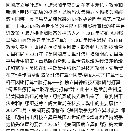
國國度立異計謀》，請求加年夜當局在基本迷信、教導和
新興財產技巧範疇的投資，以增添失業機遇、恢復美國經
濟。同時，奧巴馬當局時代將STEM教導晉陞至國度計謀層
面，重視STEM教導者本質的晉陞，同時履行寬松的移平易
近政策，鼎力接收國際高等技巧人才，2013年發布《聯邦
當局STEM教導五年計謀打算》，2015年經由過程《STEM
教導法案》。重視對進步前輩制造、乾淨動力等科技前沿
立異布局。2011年《美國國度立異計謀》追蹤關心立異為
平易近生辦事，重點轉向激起立異活氣以增進經濟連續增
加和繁華。美國在科技政策中強化前沿技巧攻關，先后發
布了“進步前輩制造業計謀打算”“國度機械人技巧打算”“資
料基因組打算”“腦打算——推動立異神經技巧腦研討打算”
“精準醫療打算”“乾淨動力打算”等。此中，進步前輩制造
是美國重點布局範疇，繚繞其成長先后出臺了一系列相干
法令和計謀陳述等。誇大當局在科技立異中的主要感化。
2012年1月，美國商務部發布《美國競爭力和立異才能》陳
述，明白指出科技立異是美國21世紀經濟增加和保持競爭
力搶先位置的要害。2015年《美國國度立異計謀》誇大當