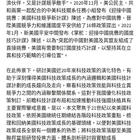
濟伙伴，又是計謀競爭敵手”。2020年11月，美公民主、共
和兩黨一起配合的中美科技關系任務小組發布《迎接中國
挑釁：美國科技競爭新計謀》陳述，為應對中國挑釁、晉
陞美國競爭力和維護國度平安供給了16條政策提出。2021
年1月，新美國平安中間發布《掌舵：迎接中國挑釁的國度
技巧計謀》陳述，以為“突起的中國對美國及其盟友組成了
直接挑釁，美國有需要制訂國度技巧計謀，以堅持其在立
異和技巧範疇的引導位置”。
在此佈景下，研討美國近20年來科技政策的演化特色，有
助于深刻懂得美國科技政策成長的內涵邏輯和美國科技計
謀計劃的成長趨向及走向，察看科技政策效能與科技立異
競爭力之間的內涵聯繫關係關系。這對于我國優化科技政
策制訂、前瞻科技計謀布局和加速推動科技強國扶植具有
主要實際鑒戒意義。是以，本文聚焦于21世紀以來美國科
技政策，依照美國總統任期總結各階段科技政策重點，梳
理和回納美國科技政策成長的基礎頭緒，以便對美國科技
政策成長全貌有一個體系的熟悉；將科技政策落腳至美國
聯邦當局研發投進方面，體系剖析研討與實驗成長