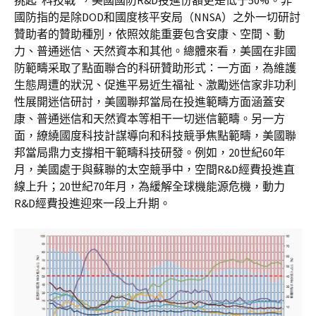
國防指的是除DOD和國度核平安局（NNSA）之外一切研討
贊助者的贊助種別，依照效能重要包含安康、空間、動
力、普通迷信、天然資本和其他。總體來看，美國在非國
防範疇采取了點面聯合的科研贊助形式：一方面，為維護
生態周遭的狀況、促進平易近生福祉、激勵迷信家非功利
性展開迷信研討，美國聯邦當局在投進範疇方面涵蓋安
康、普通迷信和天然資本等相干一切迷信範疇。另一方
面，繚繞國度科技計謀導向和科技競爭焦點範疇，美國聯
邦當局鼎力支撐相干範疇科技研發。例如，20世紀60年
月，美國處于與蘇聯的太空競爭中，空間R&D經費投進直
線上升；20世紀70年月，為緩解全球機能源危機，動力
R&D經費投進迎來一段上升期。