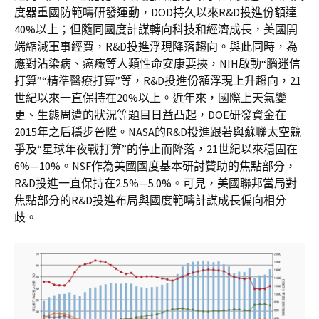
度器重國防範疇研發運動，DOD持久以來R&D投進份額達
40%以上；但隨同國度計謀轉向科技和經濟成長，美國開
端縮減軍事經費，R&D投進浮現降落趨向。與此同時，為
應對沾染病、癌癥等人類性命安康要挾，NIH啟動“腦迷信
打算”“精準醫療打算”等，R&D投進份額浮現上升趨向，21
世紀以來一直保持在20%以上。近年來，國際上天氣變
更、生態周遭的狀況等題目日益凸起，DOE研發資金在
2015年之后穩步晉陞。NASA的R&D投進跟著與蘇聯太空競
爭及“星球年夜戰打算”的停止而降落，21世紀以來穩固在
6%—10%。NSF作為美國國度基本研討贊助的焦點部分，
R&D投進一直保持在2.5%—5.0%。可見，美國聯邦當局對
焦點部分的R&D投進布局與國度範疇計謀成長偏向相分
歧。