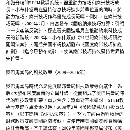
和諧分歧的STEM教導系統。器重動力技巧和納米技巧成
長。小布什當局在堅持信息技巧進步前輩位置的同時，將
動力技巧、納米技巧作為優先成長範疇。例如，在納米技
巧範疇，2000年2月，白宮發布《國度納米技巧打算：引領
下一次產業反動》，標志著美國進進周全推動納米科技成
長的新階段。2003年，小布什簽訂《21世紀納米技巧研討
開闢法案》，隨后美國不竭按期發布《國度納米技巧計謀
計劃》（迄今已發布6份），使其納米技巧持久堅持世界搶
先位置。
奧巴馬當局的科技政策（2009—2016年）
奧巴馬當局時代充足施展聯邦當局科技政策導向感化，先
后3次發布國度層面的立異計謀，從而組成了奧巴馬當局時
代的科技政策框架。重要包含：器重對基本研討、STEM教
導等基礎立異要素投進。2009年2月《美國復蘇與再投資法
案》（以下簡稱《ARRA法案》），努力于經由過程積極的
財務政策安慰美國經濟復蘇，這使昔時美國研發經費增幅
達汗青新高。基于該法案，2009年美國聯邦當局發布《美