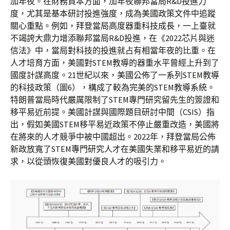
加年夜。在財務資本方面，加年夜聯邦當局R&D投進力
度，尤其是基本研討投進強度，成為美國政策文件中追蹤
關心重點。例如，拜登當局高度器重科技成長，一上臺就
不竭誇大鼎力增添聯邦當局R&D投進，在《2022芯片與迷
信法》中，當局對科技的投進就占有相當年夜的比重。在
人才培育方面，美國對STEM教導的器重水平曾經上升到了
國度計謀高度。21世紀以來，美國公佈了一系列STEM教導
的科技政策（圖6），構成了較為完美的STEM教導系統。
特朗普當局時代嚴厲限制了STEM專門研究留先生的簽證和
移平易近前提。美國計謀與國際題目研討中間（CSIS）指
出，假如美國STEM移平易近政策不停止嚴重改造，美國將
在將來的人才競爭中被中國超出。2022年，拜登當局公佈
新政放寬了STEM專門研究人才在美國失業和移平易近的請
求，以從頭恢復美國對優良人才的吸引力。