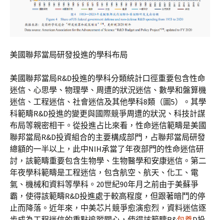
美國聯邦當局研發投進的學科布局
美國聯邦當局R&D投進的學科分類統計口徑重要包含性命
迷信、心思學、物理學、周遭的狀況迷信、數學和盤算機
迷信、工程迷信、社會迷信及其他學科8類（圖5）。其學
科範疇R&D投進的變更與國際競爭周遭的狀況、科技計謀
布局等親密相干。從投進占比來看，性命迷信範疇是美國
聯邦當局R&D投資組合的主要構成部門，占聯邦當局研發
總額的一半以上，此中NIH承當了年夜部門的性命迷信研
討，該範疇重要包含生物學、生物醫學和安康迷信。第二
年夜學科範疇是工程迷信，包含航空、航天、化工、電
氣、機械和資料等學科。20世紀90年月之前由于美蘇爭
霸，使得該範疇R&D投進處于較高程度，但跟著暗鬥的停
止而降落。近年來，中美芯片競爭愈演愈烈，資料迷信逐
步成為工程迷信的重點追蹤關心，使得該範疇R&
包養
D投