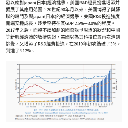
發以應對japan(日本)經濟挑釁，美國R&D經費投進增添并
擴展了其應用范圍。20世紀90年月以來，美國博得了與蘇
聯的暗鬥及與japan(日本)的經濟競爭，美國R&D投進強度
開端安穩成長，逐步堅持在其GDP 2.5%—3.0%的程度。
2017年之后，面臨不竭加劇的國際競爭周遭的狀況和中國
等新興經濟體的敏捷突起，美國以為其科技位置再次遭到
挑釁，又增添了R&D經費投進，在2019年初次衝破了3%，
到達了3.12%。