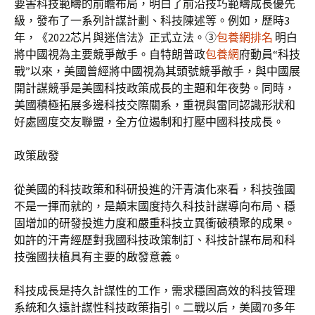
要害科技範疇的前瞻布局，明白了前沿技巧範疇成長優先
級，發布了一系列計謀計劃、科技陳述等。例如，歷時3
年，《2022芯片與迷信法》正式立法。③
包養網排名
明白
將中國視為主要競爭敵手。自特朗普政
包養網
府動員“科技
戰”以來，美國曾經將中國視為其頭號競爭敵手，與中國展
開計謀競爭是美國科技政策成長的主題和年夜勢。同時，
美國積極拓展多邊科技交際關系，重視與雷同認識形狀和
好處國度交友聯盟，全方位遏制和打壓中國科技成長。
政策啟發
從美國的科技政策和科研投進的汗青演化來看，科技強國
不是一揮而就的，是顛末國度持久科技計謀導向布局、穩
固增加的研發投進力度和嚴重科技立異衝破積聚的成果。
如許的汗青經歷對我國科技政策制訂、科技計謀布局和科
技強國扶植具有主要的啟發意義。
科技成長是持久計謀性的工作，需求穩固高效的科技管理
系統和久遠計謀性科技政策指引。二戰以后，美國70多年