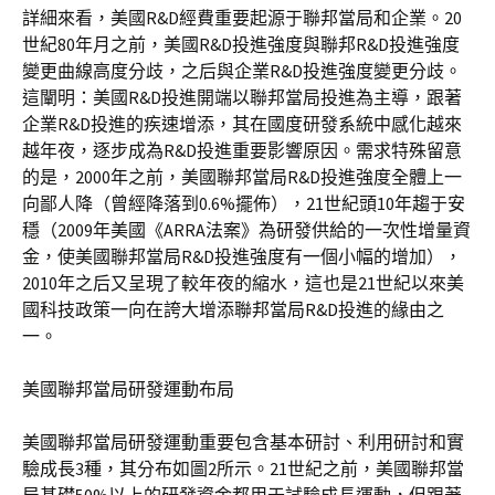
詳細來看，美國R&D經費重要起源于聯邦當局和企業。20
世紀80年月之前，美國R&D投進強度與聯邦R&D投進強度
變更曲線高度分歧，之后與企業R&D投進強度變更分歧。
這闡明：美國R&D投進開端以聯邦當局投進為主導，跟著
企業R&D投進的疾速增添，其在國度研發系統中感化越來
越年夜，逐步成為R&D投進重要影響原因。需求特殊留意
的是，2000年之前，美國聯邦當局R&D投進強度全體上一
向鄙人降（曾經降落到0.6%擺佈），21世紀頭10年趨于安
穩（2009年美國《ARRA法案》為研發供給的一次性增量資
金，使美國聯邦當局R&D投進強度有一個小幅的增加），
2010年之后又呈現了較年夜的縮水，這也是21世紀以來美
國科技政策一向在誇大增添聯邦當局R&D投進的緣由之
一。
美國聯邦當局研發運動布局
美國聯邦當局研發運動重要包含基本研討、利用研討和實
驗成長3種，其分布如圖2所示。21世紀之前，美國聯邦當