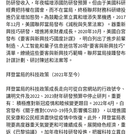
防研發收入，年夜幅增添國防研發預算。但由于美國科研
經費把持權在國會，而不在當局，終極聯邦財務科研總投
進仍呈增加態勢。為鼓勵企業立異和增添失業機遇，2017
年12月，美國聯邦當局發布《減稅與失業法案》。器重新
興技巧研發，增進將來財產成長。2020年10月，美國白宮
發布《要害與新興技巧國度計謀》，明白列出了進步前輩
制造、人工智能和量子信息迷信等20項“要害與新興技巧”
清單，繚繞這些要害與新興技巧範疇，聯邦當局接踵發布
計謀計劃、研討陳述和法案等。
拜登當局的科技政策（2021年至今）
拜登當局的科技政策成長走向可從白宮網站的行政號令、
講明文件及2022、2023財年研發預算中停止研判。重要
有： 積極應對新冠疫情和睦候變更題目。2022年4月，白
宮發布《關于應對COVID-19持久影響備忘錄》，以增進國
民安康和公民經濟盡快從疫情中恢復。此外，拜登當局表
現要高度器重天氣變更和可連續成長，展開綠色經濟，重
返《巴黎協議》。加年夜科技研發投進，把握科技立異自