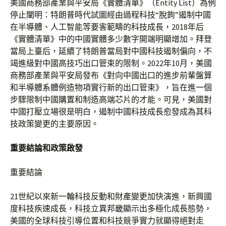
美國商務部產業與平安局《實體清單》（Entity List）為例
停止闡明：特朗普時代試圖經由過程科技“脫鉤”遏制中國
在半導體、人工智能等要害範疇的科技成長，2018年后
《實體清單》中的中國實體多少數字開端明顯增加。拜登
當局上臺后，延續了特朗普當局對中國科技遏制偏向，不
竭進級對中國高技巧出口管束的限制。2022年10月，美國
商務部產業與平安局發布《對向中國出口的進步前輩盤算
和半導體系體例造物項實行新的出口管束》，旨在進一個
步驟限制中國購置和制造高端芯片的才能。可見，美國對
中國打壓立場很是明白，遏制中國科技成長愈發成為其科
技政策變更的主要原因。
重要結論和政策啟發
重要結論
21世紀以來新一輪科技反動和財產變更加快演進，新興國
度科技疾速成長，科技立異邦畿顯示出多極化成長態勢，
美國的全球科技引導位置和科技競爭實力就顯得絕對走