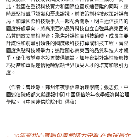
此，我國在重視科技實力和國際位置疾速晉陞的同時，應
時辰堅持競爭認識和憂患認識，前瞻策劃科技政策計謀布
局。和諧國際科技競爭與一起配合關系，明白迷信技巧的
國度好處導向，將高東西的品質科技自立自強與高東西的
品質開放立異相聯合；聚焦計謀性高科技範疇，成長主要
計謀性和前瞻引領性的國度級科技打算或科技工程，晉陞
國度焦點科技競爭力；追蹤關心高東西的品質科技人才競
爭，優化教導資本設置裝備擺設，加年夜對計謀性新興技
巧財產和重點迷信範疇緊缺世界頂尖人才的培育和吸引力
度。
（作者：曹玲靜，鄭州年夜學信息治理學院；張志強，中
國迷信院成都文獻諜報中間 中國迷信院年夜學經濟與治理
學院。《中國迷信院院刊》供稿）
←
20年查甜心寶物包養網接力守看 在地球最北