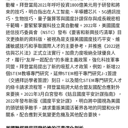
動權。拜登當局2021年呼吁投資1800億美元用于研發和將
來的技巧，明白指出在人工智能、半導體芯片、5G通訊技
巧、生物技巧、量子盤算等與國度計謀保存與成長親密相
干範疇，要緊緊掌握科技立異自動權。2022年，美國國度
迷信技巧委員會（NSTC）發布《要害和新興技巧清單》目
次更換新的資料版，被視為是支撐美國國度技巧平安、維
護敏感技巧和爭取國際人才的主要參考，并推進《2022迷
信與芯片法》正式立法實行。加鼎力度吸納全球優良人
才，履行“友岸一起配合”的多邊主義政策，強化科技軍事
同盟。拜登當局提出了新的吸惹人才政策，例如，新增22
個STEM教導專門研究，延伸STEM相干專門研究J-1簽證
（交通拜訪學者簽證）刻日，以及簡化STEM專門研究人才
的綠卡請求流程等。拜登當局誇大結合盟友國配合應對外
來要挾。2021年3月白宮發布《姑且國度平安計謀指南》，
2022年發布新版《國度平安計謀》，明白將中國視為美國
的頭號競爭敵手，請求重振美國活著界各地的同盟和伙伴
關系，配合應對天氣變更危機及其他配合要挾。