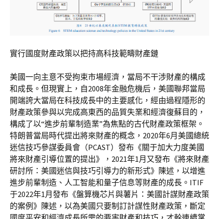
實行國度財產政策以把持高科技範疇財產鏈
美國一向主意不受拘束市場經濟，當局不干涉財產的構成
和成長。但現實上，自2008年金融危機后，美國聯邦當局
開端誇大當局在科技成長中的主要感化，經由過程隱形的
財產政策參與以完成高東西的品質失業和經濟復蘇目的，
構成了以“進步前輩制造業”為焦點的古代財產政策框架。
特朗普當局時代提出將來財產的概念，2020年6月美國總統
迷信技巧參謀委員會（PCAST）發布《關于加大力度美國
將來財產引導位置的提出》，2021年1月又發布《將來財產
研討所：美國迷信與技巧引導力的新形式》陳述，以增進
進步前輩制造、人工智能和量子信息等財產的成長。ITIF
于2022年1月發布《盤算機芯片與薯片：美國計謀財產政策
的案例》陳述，以為美國只要制訂計謀性財產政策，斷定
國度平安和經濟成長所需的要害財產和技巧，才幹連續掌