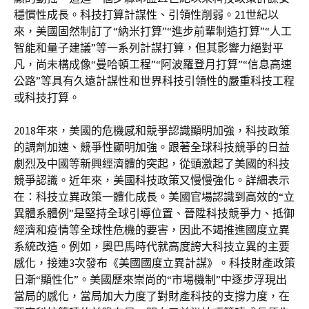
穩慣性成長。科技打算計謀性、引領性削弱。21世紀以
來，美國固然制訂了“納米打算”“進步前輩制造打算”“人工
智能和量子建議”等一系列計謀打算，但其影響力絕對平
凡，尚未構成像“曼哈頓工程”“阿波羅登月打算”“信息高速
公路”等具有久遠計謀性和世界科技引領性的嚴重科技工程
或科技打算。
2018年來，美國的危機感和競爭認識顯明加強，科技政策
的調劑加速、競爭性顯明加強。跟著全球科技競爭的日益
劇烈及中國等新興經濟體的突起，從頭激起了美國的科技
競爭認識。近年來，美國科技政策又慢慢強化。詳細表示
在：科技立異政策一體化成長。美國官場認識到高效的“立
異體系體例”是堅持全球引導位置、晉陞科技競爭力、抵御
經濟和疫情等全球性危機的要害，因此不竭推進國度立異
系統改造。例如，奧巴馬時代就高度誇大科技立異的主要
感化，接連3次發布《美國國度立異計謀》。科技財產政策
日漸“顯性化”。美國歷來崇尚的“市場機制”中逐步浮現出
當局的感化，當局加大力度了對財產科技的支撐力度，在