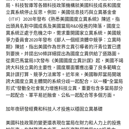
局、科技智庫等各類科技政策機構就美國科技成長和國度
立異系統停止反思。例如，美國信息技巧與立異基金會
（ITIF）2020年發布《熟悉美國國度立異系統》陳述，指
出頭具名對中國成長及美國當局R&D投進的降落，國度立
異系統正處于危機之中，需求重開國家立異系統。美國競
爭力委員會2020年發布《鄙人一個經濟體中競爭：立異時
期》陳述，指出美國作為世界立異引導者的汗青位置已遭
到要挾，并提出50條詳細提出為國度立異供給了道路圖。
從奧巴馬當局3次發布《美國國度立異計謀》起，美國不竭
誇大科技立異的主要性，國度層面響應出臺了良多範疇立
異計謀打算、競爭力法案等。近年來，美國聯邦當局開端
誇大國度立異主體間的系統分歧一起配合，以一種“全當局
形式”發動全社會氣力增進科技立異，重要包含多當局部分
一起配合、軍平易近融會、公私一起配合等多個方面。
加年夜研發經費和科技人才投進以穩固立異基礎
美國科技政策的變更還表現在當局在財力和人力上的投進