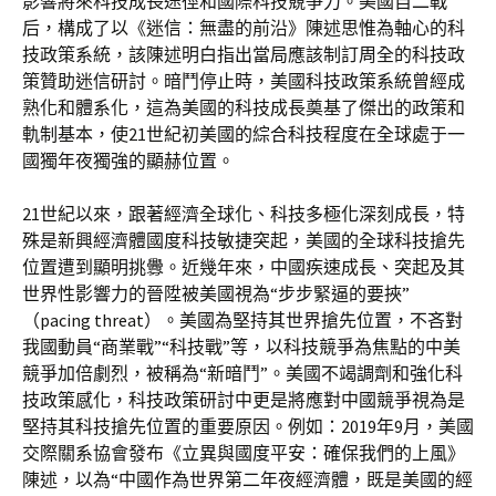
影響將來科技成長途徑和國際科技競爭力。美國自二戰
后，構成了以《迷信：無盡的前沿》陳述思惟為軸心的科
技政策系統，該陳述明白指出當局應該制訂周全的科技政
策贊助迷信研討。暗鬥停止時，美國科技政策系統曾經成
熟化和體系化，這為美國的科技成長奠基了傑出的政策和
軌制基本，使21世紀初美國的綜合科技程度在全球處于一
國獨年夜獨強的顯赫位置。
21世紀以來，跟著經濟全球化、科技多極化深刻成長，特
殊是新興經濟體國度科技敏捷突起，美國的全球科技搶先
位置遭到顯明挑釁。近幾年來，中國疾速成長、突起及其
世界性影響力的晉陞被美國視為“步步緊逼的要挾”
（pacing threat）。美國為堅持其世界搶先位置，不吝對
我國動員“商業戰”“科技戰”等，以科技競爭為焦點的中美
競爭加倍劇烈，被稱為“新暗鬥”。美國不竭調劑和強化科
技政策感化，科技政策研討中更是將應對中國競爭視為是
堅持其科技搶先位置的重要原因。例如：2019年9月，美國
交際關系協會發布《立異與國度平安：確保我們的上風》
陳述，以為“中國作為世界第二年夜經濟體，既是美國的經