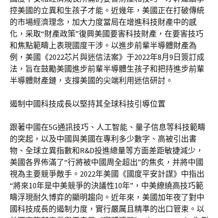
控美國的立異和生孩子才能。近幾年，美國正在打破傳統
的市場經濟理念，加大力度當局在增進科技財產中的感
化，采取“財產政策”復興美國要害科技財產，在要害技巧
和焦點範疇上表現國度干涉。以進步前輩半導體財產為
例，美國《2022芯片與迷信法案》于2022年8月9日簽訂成
法，旨在鼓勵美國進步前輩半導體生孩子和把持進步前輩
半導體財產鏈，支撐美國的尖端利用迷信研討。
遏制中國科技成長以堅持其全球科技引導位置
跟著中國在5G通訊技巧、人工智能、量子信息等科技範疇
的突起，以及中國與美國在專利多少數字、高被引出書
物、全球立異指數和R&D投進總量等方面差距敏捷減少，
美國各界佈滿了“行將被中國周全超出”的焦炙，并將中國
視為主要競爭敵手。2022年美國《國度平安計謀》中指出
“將來10年是中美競爭的決議性10年”，中美繚繞高技巧範
疇浮現耐久博弈的顯明趨向。近年來，美國加年夜了對中
國科技成長的遏制力度，實行嚴厲且精準的出口管束。以