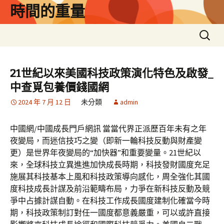
跳
時間的重量
至
主
搜
要
尋
內
關
容
鍵
21世紀以來美國科技政策演化特色及啟發_
字:
中查覓包養價錢國網
2024 年 7 月 12 日
未分類
admin
中國網/中國成長門戶網訊 當當代界正派歷百年未有之年
夜變局，而迷信技巧之變（即新一輪科技反動與財產變
更）是世界年夜變局的“加快器”和重要變量。21世紀以
來，全球科技立異進進加快成長時期，科技發財國度充足
施展其科技基本上風和科技政策導向感化，周全強化其國
度科技成長計謀及前沿範疇布局，力爭在新科技反動及競
爭中占據計謀自動。在科技工作成長國度建制化確當今時
期，科技政策制訂對任一國度都意義嚴重，可以或許直接