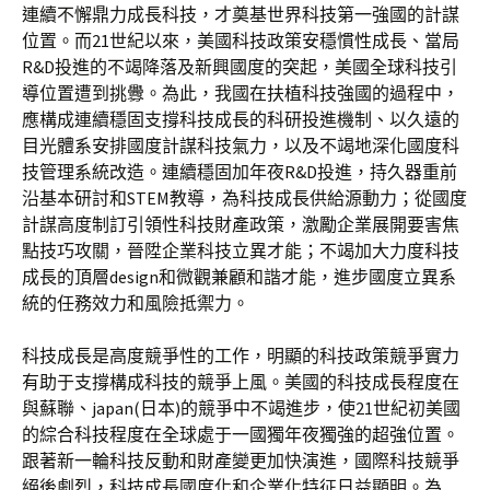
連續不懈鼎力成長科技，才奠基世界科技第一強國的計謀
位置。而21世紀以來，美國科技政策安穩慣性成長、當局
R&D投進的不竭降落及新興國度的突起，美國全球科技引
導位置遭到挑釁。為此，我國在扶植科技強國的過程中，
應構成連續穩固支撐科技成長的科研投進機制、以久遠的
目光體系安排國度計謀科技氣力，以及不竭地深化國度科
技管理系統改造。連續穩固加年夜R&D投進，持久器重前
沿基本研討和STEM教導，為科技成長供給源動力；從國度
計謀高度制訂引領性科技財產政策，激勵企業展開要害焦
點技巧攻關，晉陞企業科技立異才能；不竭加大力度科技
成長的頂層design和微觀兼顧和諧才能，進步國度立異系
統的任務效力和風險抵禦力。
科技成長是高度競爭性的工作，明顯的科技政策競爭實力
有助于支撐構成科技的競爭上風。美國的科技成長程度在
與蘇聯、japan(日本)的競爭中不竭進步，使21世紀初美國
的綜合科技程度在全球處于一國獨年夜獨強的超強位置。
跟著新一輪科技反動和財產變更加快演進，國際科技競爭
絕後劇烈，科技成長國度化和企業化特征日益顯明。為