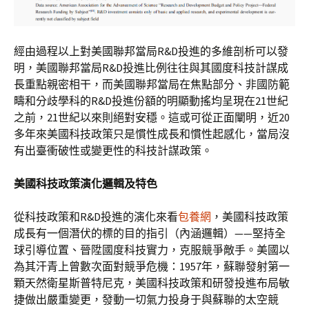
經由過程以上對美國聯邦當局R&D投進的多維剖析可以發
明，美國聯邦當局R&D投進比例往往與其國度科技計謀成
長重點親密相干，而美國聯邦當局在焦點部分、非國防範
疇和分歧學科的R&D投進份額的明顯動搖均呈現在21世紀
之前，21世紀以來則絕對安穩。這或可從正面闡明，近20
多年來美國科技政策只是慣性成長和慣性起感化，當局沒
有出臺衝破性或變更性的科技計謀政策。
美國科技政策演化邏輯及特色
從科技政策和R&D投進的演化來看
包養網
，美國科技政策
成長有一個潛伏的標的目的指引（內涵邏輯）——堅持全
球引導位置、晉陞國度科技實力，克服競爭敵手。美國以
為其汗青上曾數次面對競爭危機：1957年，蘇聯發射第一
顆天然衛星斯普特尼克，美國科技政策和研發投進布局敏
捷做出嚴重變更，發動一切氣力投身于與蘇聯的太空競