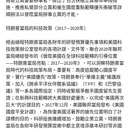
局是立異重要辦事者，提出了包含扶植立異基本舉措措
施、推進私營部分立異和催生國度重點範疇優先衝破等詳
細辦法以晉陞當局辦事立異的才能。
特朗普當局的科技政策（2017—2020年）
經由過程特朗普當局各財年的研發預算優先事項和美國科
技政策辦公室發布的各項計謀、文件等，聯合2020年聯邦
當局總結發布的《晉陞美國在全球科技範疇的引導位置
——特朗普當局亮點：2017—2020年》，可以洞察特朗普當
局時代的科技政策布局。重要有：高度追蹤關心國度平
安，實行“美國優先”政策。特朗普奉行“單邊主義”維護政
策，加入《跨承平洋伙伴關系協議》（TPP）和《巴黎協
議》等一系各國際協定，同時收緊競爭敵手國度留先生簽
證；在新興科技範疇誇大美國好處優先，以完成“美國再次
巨大”的計謀目的。2017年12月，美國聯邦當局發布《美國
國度平安計謀》，為恢復美國活著界的搶先位置明白了計
謀標的目的。科研投進連續增加，鼓勵企業立異。特朗普
當局在各財年研發預算提案中都主意增添基本研討等非國