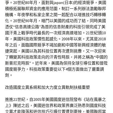
爭。20世紀80年月，面對與japan(日本)的經濟競爭，美國
積極拓展聯邦資金的應用范圍，制訂一系列辦法激勵聯邦
機構、年夜學和私家企業之間一起配合以增進技巧轉移轉
化。20世紀90年月，暗鬥以美國的成功而了結，同時美國
憑仗“信息高速公路”為首的信息財產的科技引領完成了美
國汗青上戰爭時代最長的一次經濟高速增加。21世紀頭10
年，美國科技政策慣性起感化。2008年以來，尤其是2018
年之后，面臨國際競爭不竭加劇和中國等新興經濟體的敏
捷突起，美國以為其科技位置再次遭到挑釁，又一次迎來
了轉變其科技政策走向的汗青性時辰，并將之稱為“中國的
斯普尼克時辰”。近年來，美國為保持全球引導位置和晉陞
國度競爭力，科技政策重要從以下4個方面做出了嚴重調
劑。
改造國度立異系統和加大力度立異軌制扶植重塑
進進21世紀，自2005年美國國度迷信院發布《站在風暴之
上》陳述之后，美國迷信界和政策界廣泛熟悉到國度科技
立異才能降落和迷信技巧引導位置遭到要挾，美國聯邦當