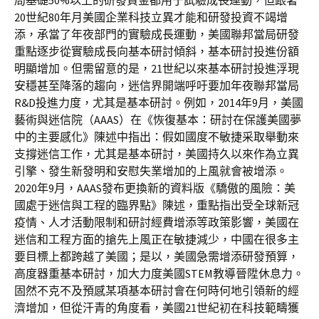
局基礎50%以上的研發資金都用于試驗成長運動，但跟著
20世紀80年月美國企業科技立異才能和研發投資不竭增
添，承當了年夜部門的實驗成長運動，美國聯邦當局研發
重點逐步從實驗成長向基本研討傾斜，基本研討投進份額
明顯增加。但需留意的是，21世紀以來基本研討投進浮現
安穩甚至降落的趨向，迷信界開端呼吁要加年夜聯邦當局
R&D投進力度，尤其是基本研討。例如，2014年9月，美國
藝術與迷信院（AAAS）在《恢復基本：研討在保護美國夢
中的主要感化》陳述中指出：假如國度不敏捷采取舉動來
支撐迷信工作，尤其是基本研討，美國持久以來作為立異
引擎、發生新發明和安慰失業增加的上風就會被增添。
2020年9月，AAAS發布更換新的資料版《驕傲的風險：美
國處于迷信與工程的臨界點》陳述，重點指出受全球新冠
疫情、人才活動限制和研討經費增添等政策影響，美國在
迷信和工程方面的搶先上風正在敏捷減少，中國在很多主
要目標上都跨越了美國；是以，美國急需增添研發預算，
高度器重基本研討，加大力度美國STEM教導晉陞休息力。
固然不克不及預感某項基本研討會在何時何地引領新的經
濟增加，但從汗青的角度看，美國21世紀初在科技範疇獲