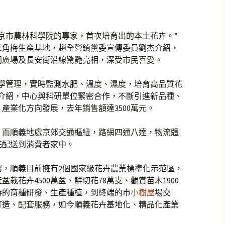
京市農林科學院的專家，首次培育出的本土花卉。”
三角梅生產基地，趙全營鎮黨委宣傳委員劉杰介紹，
門廣場及長安街沿線驚艷亮相，深受市民喜愛。
科學管理，實時監測水肥、溫度、濕度，培育高品質花
超介紹，中心與科研單位緊密合作，不斷引進新品種、
產業化方向發展，去年銷售額達3500萬元。
。而順義地處京郊交通樞紐，路網四通八達，物流體
花配送到消費者家中。
紹，順義目前擁有2個國家級花卉農業標準化示范區，
盆栽花卉4500萬盆、鮮切花78萬支、觀賞苗木1900
上游的育種研發、生產種植，到終端的市
小樹屋
場交
打造、配套服務，如今順義花卉基地化、精品化產業