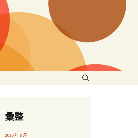
搜
尋
關
鍵
字:
彙整
2026 年 8 月