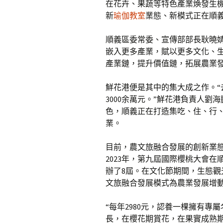
在花卉、果蔬等特色產業煥發生機的
新
瑜伽教室
業態、新模式正在順
順義區委常委、宣傳部部長耿曉
嵌入更多產業，賦以更多文化、
產業鏈，提升價值鏈，拓展農業發
鮮花港便是其中的集大成之作。“
3000余萬元。”鮮花港負責人
色，順義正在打造集吃、住、行
業。
目前，農文旅融合發展的創新業
2023年，第九屆國際櫻桃大會在
辦了8屆。在文化節期間，生態
文旅融合發展模式為農業發展增
“每年2980元，認養一棵擁有
長，在櫻花期賞花，在果實成熟期