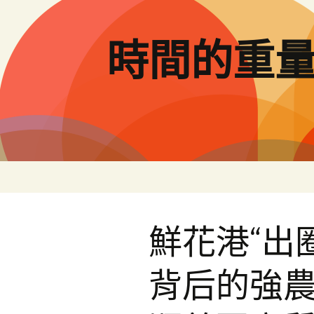
跳
至
主
時間的重
要
內
容
鮮花港“出
背后的強農