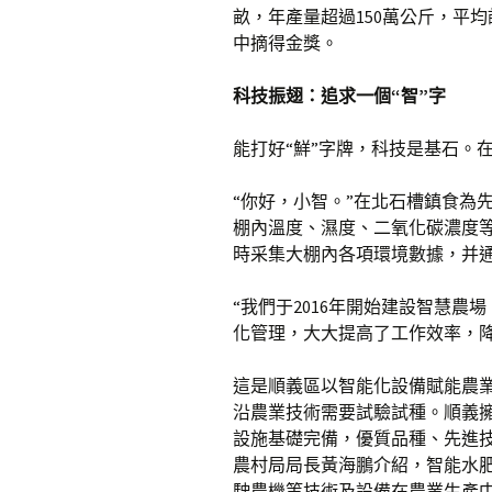
畝，年產量超過150萬公斤，平
中摘得金獎。
科技振翅：追求一個“智”字
能打好“鮮”字牌，科技是基石。
“你好，小智。”在北石槽鎮食為
棚內溫度、濕度、二氧化碳濃度
時采集大棚內各項環境數據，并通
“我們于2016年開始建設智慧農
化管理，大大提高了工作效率，
這是順義區以智能化設備賦能農
沿農業技術需要試驗試種。順義擁
設施基礎完備，優質品種、先進
農村局局長黃海鵬介紹，智能水肥
駛農機等技術及設備在農業生產