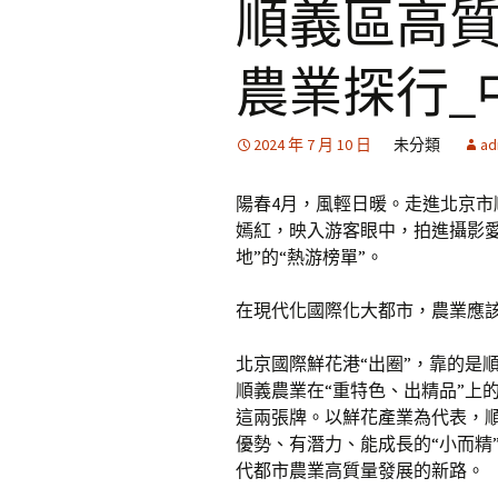
順義區高
農業探行_
2024 年 7 月 10 日
未分類
ad
陽春4月，風輕日暖。走進北京
嫣紅，映入游客眼中，拍進攝影
地”的“熱游榜單”。
在現代化國際化大都市，農業應該
北京國際鮮花港“出圈”，靠的是
順義農業在“重特色、出精品”上
這兩張牌。以鮮花產業為代表，
優勢、有潛力、能成長的“小而精
代都市農業高質量發展的新路。