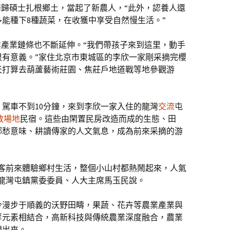
”海歸碩士扎根鄉土，當起了新農人，“此外，認養人還
多能種下8種蔬菜，在收獲中享受自然慢生活。”
業產業鏈條也不斷延伸。“我們帶孩子來到這里，動手
很有意義。”家住北京市東城區的李欣一家剛采摘完櫻
天打算去葫蘆藝術莊園、焦莊戶地道戰等地參觀游
駕車不到10分鐘，來到李欣一家入住的龍灣
交流
屯
教場地
民宿。這些由閑置民房改造而成的生態、田
鄉愁意味、耕讀傳家的人文氣息，成為前來采摘的游
游客前來體驗鄉村生活，整個小山村都熱鬧起來，人氣
龍灣屯鎮黨委委員、人大主席馬玉民說。
今漫步于順義的沃野田疇，果蔬、花卉等農業產業與
等元素相結合，高新科技與傳統農業深度融合，農業
現出來。