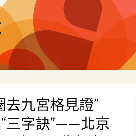
量
圈去九宮格見證”
“三字訣”——北京