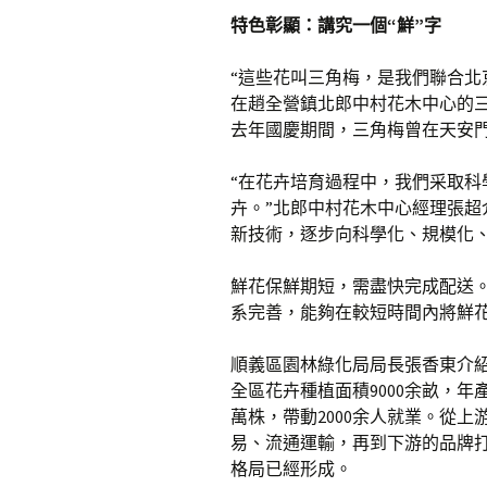
特色彰顯：講究一個“鮮”字
“這些花叫三角梅，是我們聯合北
在趙全營鎮北郎中村花木中心的
去年國慶期間，三角梅曾在天安
“在花卉培育過程中，我們采取
卉。”北郎中村花木中心經理張
新技術，逐步向科學化、規模化、
鮮花保鮮期短，需盡快完成配送
系完善，能夠在較短時間內將鮮
順義區園林綠化局局長張香東介
全區花卉種植面積9000余畝，年產
萬株，帶動2000余人就業。從
易、流通運輸，再到下游的品牌
格局已經形成。