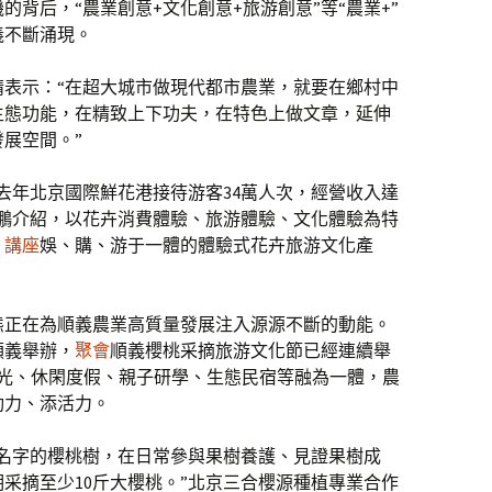
背后，“農業創意+文化創意+旅游創意”等“農業+”
義不斷涌現。
婧表示：“在超大城市做現代都市農業，就要在鄉村中
生態功能，在精致上下功夫，在特色上做文章，延伸
展空間。”
去年北京國際鮮花港接待游客34萬人次，經營收入達
劉海鵬介紹，以花卉消費體驗、旅游體驗、文化體驗為特
、
講座
娛、購、游于一體的體驗式花卉旅游文化產
態正在為順義農業高質量發展注入源源不斷的動能。
順義舉辦，
聚會
順義櫻桃采摘旅游文化節已經連續舉
觀光、休閑度假、親子研學、生態民宿等融為一體，農
動力、添活力。
專屬名字的櫻桃樹，在日常參與果樹養護、見證果樹成
采摘至少10斤大櫻桃。”北京三合櫻源種植專業合作