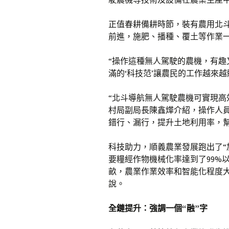
正值春耕備耕時節，裝有農用北
前進，施肥、播種、覆土等作業
“操作這種無人駕駛的農機，有趣
滿的‘科技范’讓農民的工作越來
“北斗導航無人駕駛農機可實現高
村局副局長陳鑫燁介紹，操作人
錯行、漏行，提升土地利用率，
科技助力，順義農業發展跑出了“
要糧經作物機械化率達到了99%以
畝，農業作業效率和智能化程度
說。
全鏈提升：強調一個“融”字