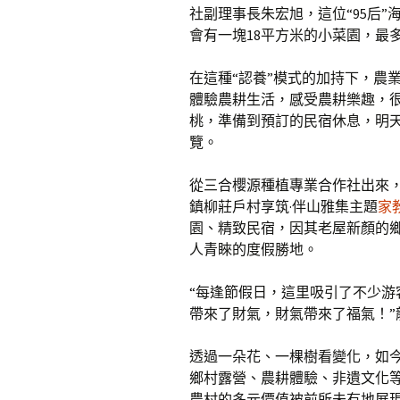
社副理事長朱宏旭，這位“95后
會有一塊18平方米的小菜園，最
在這種“認養”模式的加持下，農
體驗農耕生活，感受農耕樂趣，
桃，準備到預訂的民宿休息，明
覽。
從三合櫻源種植專業合作社出來，
鎮柳莊戶村享筑·伴山雅集主題
家
園、精致民宿，因其老屋新顏的
人青睞的度假勝地。
“每逢節假日，這里吸引了不少
帶來了財氣，財氣帶來了福氣！”
透過一朵花、一棵樹看變化，如
鄉村露營、農耕體驗、非遺文化
農村的多元價值被前所未有地展