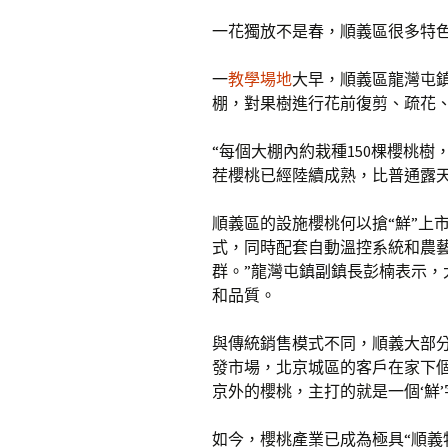
一花獨放不是春，順義區很多特色
一
教學場地
大早，順義區龍灣屯
棚，對果樹進行花前復剪、疏花
“每個大棚內約栽種150棵櫻桃樹
茬櫻桃已經陸續成熟，比普通露
順義區的設施櫻桃何以搶“鮮”上
式，同時配套自動溫控系統和農
群。”龍灣屯鎮副鎮長彭楠表示
和品質。
與傳統銷售模式不同，順義大部
發市場，北京城區的客戶在家下
京外的櫻桃，主打的就是一個‘鮮’
如今，櫻桃產業已成為極具“順義特