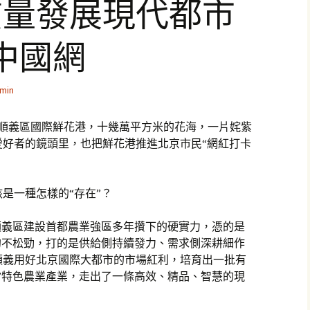
質量發展現代都市
中國網
min
市順義區國際鮮花港，十幾萬平方米的花海，一片姹紫
愛好者的鏡頭里，也把鮮花港推進北京市民“網紅打卡
是一種怎樣的“存在”？
順義區建設首都農業強區多年攢下的硬實力，憑的是
的不松勁，打的是供給側持續發力、需求側深耕細作
順義用好北京國際大都市的市場紅利，培育出一批有
”特色農業產業，走出了一條高效、精品、智慧的現