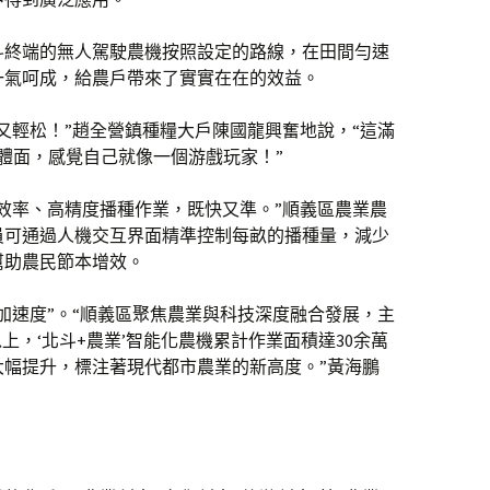
斗終端的無人駕駛農機按照設定的路線，在田間勻速
一氣呵成，給農戶帶來了實實在在的效益。
又輕松！”趙全營鎮種糧大戶陳國龍興奮地說，“這滿
越體面，感覺自己就像一個游戲玩家！”
效率、高精度播種作業，既快又準。”順義區農業農
員可通過人機交互界面精準控制每畝的播種量，減少
幫助農民節本增效。
加速度”。“順義區聚焦農業與科技深度融合發展，主
上，‘北斗+農業’智能化農機累計作業面積達30余萬
大幅提升，標注著現代都市農業的新高度。”黃海鵬