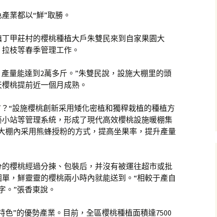
產業都以“鮮”取勝。
鎮丁甲莊村的櫻桃種植大戶朱雙民來到自家果園大
、拉枝等春季管理工作。
，產量能達到2萬多斤。”朱雙民說，設施大棚里的頭
天櫻桃提前近一個月成熟。
市？“設施櫻桃創新采用矮化密植和獨稈栽植的種植方
藝小站等管理系統，形成了現代高效櫻桃設施暖棚集
，大棚內采用熊蜂授粉的方式，提高坐果率，提升產量
分的櫻桃經過分揀、包裝后，并沒有被運往超市或批
個單，鮮靈靈的櫻桃兩小時內就能送到。“相較于產自
字。”張香東說。
色”的優勢產業。目前，全區櫻桃種植面積達7500