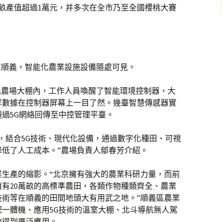
均畝產值超過1萬元，并多次在全市乃至全國櫻桃大賽
在順義，智能化農業設施設備隨處可見。
先農場大棚內，工作人員喚醒了智能環境控制器，大
等數據在控制器屏幕上一目了然。幾臺智慧傳感器實
過5G網絡回傳至中控管理平臺。
場，結合5G技術、現代化設備，通過數字化種田、可視
降低了人工成本。”農場負責人鄔春芳介紹。
業生產的縮影。“北京擁有強大的農業科研力量，而前
有20萬畝的高標準農田，各類作物種類齊全、農業
技術等在順義的田間地頭大有用武之地。”順義區農業
一體機、應用5G技術的溫室大棚、北斗導航無人駕
中得到廣泛應用。