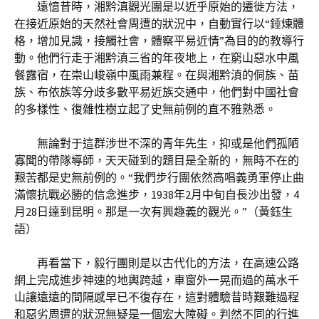
遠憶昔時，湘黔滇觀光團是以近乎原始的遷徙方法，
在接近原始的天然社會周遭的狀況中，自動實行以“錘煉體
格，增加見識，接觸社會，體察平易近情”為目的的教導行
動。他們行走于湘黔滇三省的年夜地上，在窮山惡水中風
餐露宿，在崇山峻嶺中風雨兼程。在與湘黔滇的侗族、苗
族、布依族等分歧多數平易近族交通中，他們對中國社會
的多樣性、復雜性樹立起了史無前例的直不雅熟悉。
無論對于這群涉世不深的青年先生，抑或是他們孤陋
寡聞的帶隊導師，天天碰到的題目是全新的，無時不在的
艱苦都是史無前例的。“我們步行團依然高唱義勇軍停止曲
滿懷抗戰必勝的信念進步，1938年2月中旬自長沙出發，4
月28日達到昆明。那是一次有興趣義的觀光。”（黃鈺生
語）
再看當下，毅行團則是以古代化的方法，在高速公路
網上完成進步神速的地輿跨越，車窗外一晃而過的萬水千
山讓遠遠的間隔感早已不復存在，這對體驗昔時艱難過程
和惡劣周遭的狀況無疑是一個宏大障礙。判然不同的行進