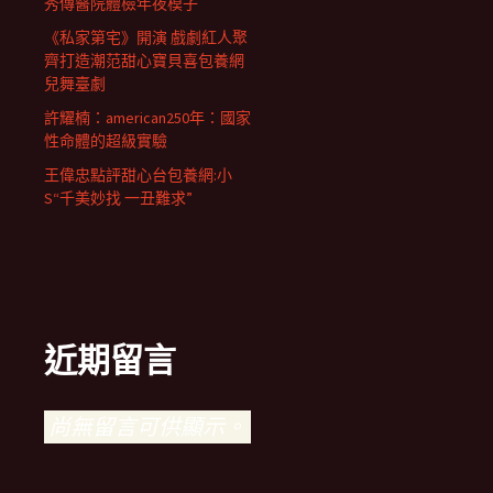
秀傳醫院體檢年夜模子
《私家第宅》開演 戲劇紅人聚
齊打造潮范甜心寶貝喜包養網
兒舞臺劇
許耀楠：american250年：國家
性命體的超級實驗
王偉忠點評甜心台包養網:小
S“千美妙找 一丑難求”
近期留言
尚無留言可供顯示。