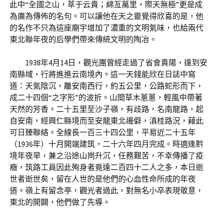
此中“全國之山，萃于云貴；綿亙萬里，際天無極”更是成
為廣為傳佈的名句。可以讓他在天之靈覺得欣喜的是，他
的名作不只為這座廟宇增加了濃重的文明氣味，也給兩代
東北聯年夜的后學們帶來傳統文明的陶冶。
1938年4月14日，觀光團曾經走過了省會貴陽，達到安
南縣域，行將進進云南境內。這一天錢能欣在日誌中寫
道：天氣陰沉，離安南西行，約五公里，公路蛇形而下，
成二十四個“之字形”的波折。山間草木蔥蔥，輕風中帶著
天然的芳香。二十五里至沙子嶺，有歧路，名南龍路，起
自安南，經興仁縣境而至安龍東北邊僻，滇桂路況，藉此
可日臻聯絡。全線長一百三十四公里，平易近二十五年
（1936年）十月開端建筑，二十六年四月完成。時適逢黔
境年夜旱，兼之沿途山崗升沉，任務艱苦，不幸傳播了疫
癥，筑路工員因此殉身者竟達二百四十二人之多，本日逝
世者逝世矣，留在人世的是他們的心血性命所成的年夜
道。嶺上有留念亭，觀光者過此，對無名小卒表現敬意，
東北的開闢，他們做了先導。