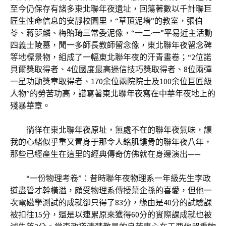
至今仍保存有諸多東北聯年夜遺址，回蕩著數以千計聯巨
匠生性命信息的安靜校園里，“草頂泥墻”的教室，張伯
苓、蔣夢麟、梅貽琦三常委泥像，“一二·一”平易近主活動
四義士陵墓，聞一多師長教師留念像，東北聯年夜留念碑
等地標景物，組成了一幅東北聯年夜的汗青畫卷；“2位諾
貝爾獎取得者、4位國度最高迷信技巧獎取得者、8位兩彈
一星功勛獎章取得者、170余位兩院院士及100余位巨匠級
人物”的勞苦功高，譜寫著東北聯年夜寫在中華年夜地上的
殘暴華章。
徜徉在東北聯年夜原址，無處不在的聯年夜氣味，讓
我的心緒似乎重又置身于那令人銘肌鏤骨的聯年夜八年，
那些已經產生在這里的經典傳奇仿佛就在身邊演出——
“一份物理考卷”：昔時聯年夜物理系一年級先生李政
道盡管才幹橫溢，頗受物理系傳授葉企孫的喜愛，但他一
次電磁學測試的成就卻只得了83分，緣由是40分的試驗課
被扣往15分，還是以連累原來獲得60分的實際課成就也被