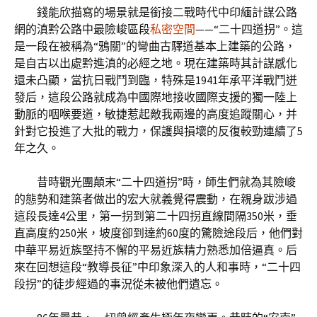
錢能欣描寫的場景就是銜接二戰時代中印緬計謀公路
網的滇黔公路中最險峻區段
私密空間
——“二十四道拐”。這
是一段在被稱為“鴉關”的彎曲古驛道基本上建築的公路，
是自古以出處黔進滇的必經之地。現在建築時其計謀感化
還未凸顯，當抗日戰鬥到臨，特殊是1941年承平洋戰鬥迸
發后，這段公路就成為中國際地接收國際支援的獨一陸上
動脈的咽喉要道，敏捷惹起敵我兩邊的高度追蹤關心，并
針對它投進了大批的戰力，保護與損壞的反復較勁連續了5
年之久。
昔時觀光團顛末“二十四道拐”時，師生們就為其險峻
的態勢和建築者做出的宏大就義覺得震動，在親身跋涉過
這段長達4公里，第一拐到第二十四拐直線間隔350米，垂
直高度約250米，坡度卻到達約60度的驚險途段后，他們對
中華平易近族堅持不懈的平易近族精力熟悉加倍逼真。后
來在回想這段“教導長征”中印象深入的人和事時，“二十四
段拐”的徒步經過的事況從未被他們遺忘。