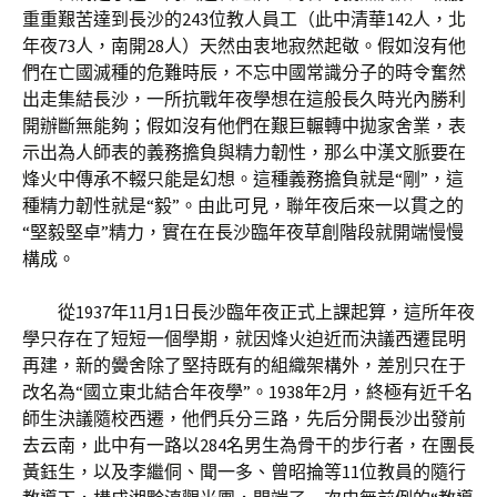
重重艱苦達到長沙的243位教人員工（此中清華142人，北
年夜73人，南開28人）天然由衷地寂然起敬。假如沒有他
們在亡國滅種的危難時辰，不忘中國常識分子的時令奮然
出走集結長沙，一所抗戰年夜學想在這般長久時光內勝利
開辦斷無能夠；假如沒有他們在艱巨輾轉中拋家舍業，表
示出為人師表的義務擔負與精力韌性，那么中漢文脈要在
烽火中傳承不輟只能是幻想。這種義務擔負就是“剛”，這
種精力韌性就是“毅”。由此可見，聯年夜后來一以貫之的
“堅毅堅卓”精力，實在在長沙臨年夜草創階段就開端慢慢
構成。
從1937年11月1日長沙臨年夜正式上課起算，這所年夜
學只存在了短短一個學期，就因烽火迫近而決議西遷昆明
再建，新的黌舍除了堅持既有的組織架構外，差別只在于
改名為“國立東北結合年夜學”。1938年2月，終極有近千名
師生決議隨校西遷，他們兵分三路，先后分開長沙出發前
去云南，此中有一路以284名男生為骨干的步行者，在團長
黃鈺生，以及李繼侗、聞一多、曾昭掄等11位教員的隨行