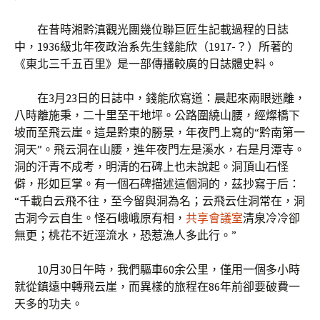
在昔時湘黔滇觀光團幾位聯巨匠生記載過程的日誌
中，1936級北年夜政治系先生錢能欣（1917-？）所著的
《東北三千五百里》是一部傳播較廣的日誌體史料。
在3月23日的日誌中，錢能欣寫道：晨起來兩眼迷離，
八時離施秉，二十里至干地坪。公路圍繞山腰，經燦橋下
坡而至飛云崖。這是黔東的勝景，年夜門上寫的“黔南第一
洞天”。飛云洞在山腰，進年夜門左是溪水，右是月潭寺。
洞的汗青不成考，明清的石碑上也未說起。洞頂山石怪
僻，形如巨掌。有一個石碑描述這個洞的，茲抄寫于后：
“千載白云飛不往，至今留與洞為名；云飛云住洞常在，洞
古洞今云自生。怪石峨峨原有相，
共享會議室
清泉冷冷卻
無更；桃花不近涇流水，恐惹漁人多此行。”
10月30日午時，我們驅車60余公里，僅用一個多小時
就從鎮遠中轉飛云崖，而異樣的旅程在86年前卻要破費一
天多的功夫。