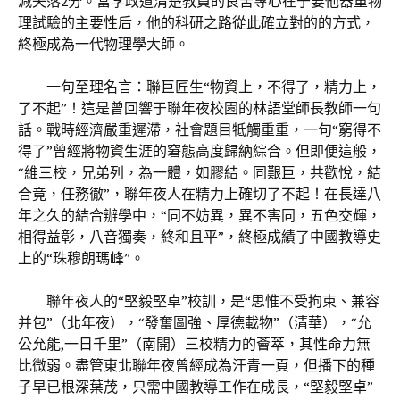
減失落2分。當李政道清楚教員的良苦專心在于要他器重物
理試驗的主要性后，他的科研之路從此確立對的的方式，
終極成為一代物理學大師。
一句至理名言：聯巨匠生“物資上，不得了，精力上，
了不起”！這是曾回響于聯年夜校園的林語堂師長教師一句
話。戰時經濟嚴重遲滯，社會題目牴觸重重，一句“窮得不
得了”曾經將物資生涯的窘態高度歸納綜合。但即便這般，
“維三校，兄弟列，為一體，如膠結。同艱巨，共歡悅，結
合竟，任務徹”，聯年夜人在精力上確切了不起！在長達八
年之久的結合辦學中，“同不妨異，異不害同，五色交輝，
相得益彰，八音獨奏，終和且平”，終極成績了中國教導史
上的“珠穆朗瑪峰”。
聯年夜人的“堅毅堅卓”校訓，是“思惟不受拘束、兼容
并包”（北年夜），“發奮圖強、厚德載物”（清華），“允
公允能,一日千里”（南開）三校精力的薈萃，其性命力無
比微弱。盡管東北聯年夜曾經成為汗青一頁，但播下的種
子早已根深葉茂，只需中國教導工作在成長，“堅毅堅卓”