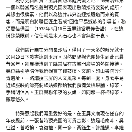
現存史料證實，玉屏固然地處荒蠻之地，倒是沿途第
一個以縣當局名義對觀光團表現出熱鬧接待姿勢的處所。
其緣由很樸素，他們以為這并非只為迎接遠道而來的賓
客，而是明白將聯巨匠生看成“回復平易近族的引導者，務
須愛惜備至”（1938年3月16日玉屏縣當局佈告語）。在這
份殊榮眼前，信任就是木人石心也不會無動于衷。
我們毅行團在分開長沙后，僅用了一天多的時光就于
10月29日下戰書達到玉屏。固然間隔觀光團師生到此已曩
昔86年，卻異樣遭到了縣當局在古城門廣場的熱鬧接待。
幾位縣引導陪伴我們觀賞了鐘鼓樓、文廟、印山書院等汗
青遺址，一路講授玉屏的人文風采。每到一處，身著平易
近族服裝的漂亮侗族姑娘都給我們預備黃桃果脯、綠茶、
手繪明信片。玉屏與聯年夜的友誼，如同那一杯杯綠茶，
醇厚悠久。
特殊惹起我們濃重愛好的是，在玉屏文廟現在僅存的
年夜殿前，一張昔時觀光團的可貴合影。這是毛應斗、吳
征鎰、曾昭掄、袁復禮、聞一多、黃鈺生、許維遹、李繼