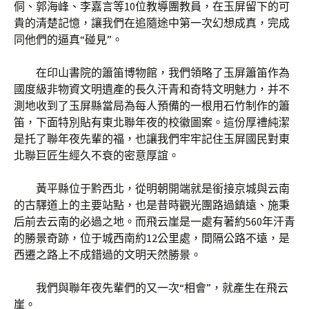
侗、郭海峰、李嘉言等10位教導團教員，在玉屏留下的可
貴的清楚記憶，讓我們在追隨途中第一次幻想成真，完成
同他們的逼真“碰見”。
在印山書院的簫笛博物館，我們領略了玉屏簫笛作為
國度級非物資文明遺產的長久汗青和奇特文明魅力，并不
測地收到了玉屏縣當局為每人預備的一根用石竹制作的簫
笛，下面特別貼有東北聯年夜的校徽圖案。這份厚禮純潔
是托了聯年夜先輩的福，也讓我們牢牢記住玉屏國民對東
北聯巨匠生經久不衰的密意厚誼。
黃平縣位于黔西北，從明朝開端就是銜接京城與云南
的古驛道上的主要站點，也是昔時觀光團路過鎮遠、施秉
后前去云南的必過之地。而飛云崖是一處有著約560年汗青
的勝景奇跡，位于城西南約12公里處，間隔公路不遠，是
西遷之路上不成錯過的文明天然勝景。
我們與聯年夜先輩們的又一次“相會”，就產生在飛云
崖。