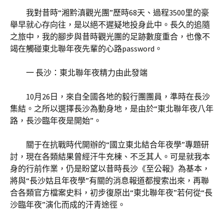
我對昔時“湘黔滇觀光團”歷時68天、過程3500里的豪
舉早就心存向往，是以絕不遲疑地投身此中。長久的追隨
之旅中，我的腳步與昔時觀光團的足跡數度重合，也像不
竭在觸碰東北聯年夜先輩的心路password。
一 長沙：東北聯年夜精力由此發端
10月26日，來自全國各地的毅行團團員，準時在長沙
集結。之所以選擇長沙為動身地，是由於“東北聯年夜八年
路，長沙臨年夜是開始”。
關于在抗戰時代開辦的“國立東北結合年夜學”專題研
討，現在各類結果曾經汗牛充棟、不乏其人。可是就我本
身的行前作業，仍是盼望以昔時長沙《至公報》為基本，
將與“長沙姑且年夜學”有關的消息報道都搜索出來，再聯
合各類官方檔案史料，初步復原出“東北聯年夜”若何從“長
沙臨年夜”演化而成的汗青途徑。