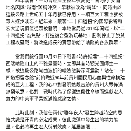
86年曩昔，一切曾經產生極年夜變更。昔時的“安南”
地名因與“越南”舊稱沖突，早就被改為“晴隆”，同時由於
這段公路上世紀五十年月就已停用，一項巨大工程也就被
眾人逐步淡忘。近年來，跟著“二十四道拐”的國際影響和
宏大游玩價值從頭被發明，本地當局從2014年開端，以“二
十四道拐”為焦點，打造復合型游玩基地，勝利停止了脫貧
工程攻堅戰，將改造成長的實惠帶給了晴隆的各族群眾。
當我們毅行團10月31日下戰書4時許抵達“二十四道拐”
西端晴隆山上的不雅景臺時，立即與昔時觀光團師生一
樣，被這段公路彎曲波折的峻險態勢深深震動！站在“二十
四道拐留念館”前俯瞰近90年前貴州國民用心血與性命構建
成的巨大工程，我的心中對發明這段古跡的貴州大眾佈滿
無窮敬意，也對二戰時代為了保護這段性命線而進獻宏大
氣力的中美軍平易近滿懷感謝之情。
此時此刻，我信任兩代“聯年夜人”發生跨越時空的思
惟共識是汗青的必定成果，彼此激蕩中發生出的精力能
量，也必將再生宏大衍射效應，延展無限……