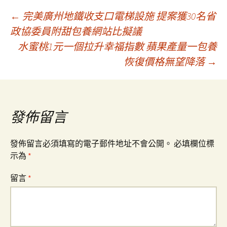
文
←
完美廣州地鐵收支口電梯設施 提案獲30名省
政協委員附甜包養網站比擬議
水蜜桃1元一個拉升幸福指數 蘋果產量一包養
章
恢復價格無望降落
→
導
覽
發佈留言
發佈留言必須填寫的電子郵件地址不會公開。
必填欄位標
示為
*
留言
*