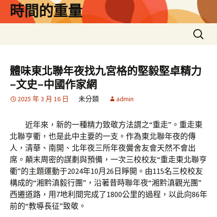
跳
時間的重量
至
主
搜
要
尋
內
關
容
鍵
體味東北聯年夜找九宮格的堅毅堅卓精力
字:
–文史–中國作家網
2025 年 3 月 16 日
未分類
admin
近年來，新的一種精力致敬方法謂之“重走”。重走東
北聯亨衢，也是此中主要的一支。作為東北聯年夜的傳
人，清華、南開、北年夜三所年夜黌舍友會天然不會出
席。顛末周密的謀劃與預備，一次三校校友“重走東北聯亨
衢”的主題運動于2024年10月26日睜開。由115名三校校友
構成的“湘黔滇毅行團”，沿著昔時聯年夜“湘黔滇觀光團”
西遷道路，用7地利間完成了1800公里的過程，以此向86年
前的“教導長征”致敬。