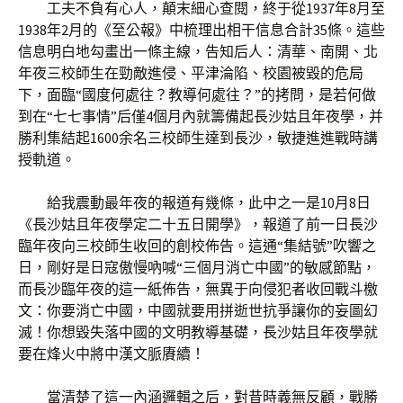
工夫不負有心人，顛末細心查閱，終于從1937年8月至
1938年2月的《至公報》中梳理出相干信息合計35條。這些
信息明白地勾畫出一條主線，告知后人：清華、南開、北
年夜三校師生在勁敵進侵、平津淪陷、校園被毀的危局
下，面臨“國度何處往？教導何處往？”的拷問，是若何做
到在“七七事情”后僅4個月內就籌備起長沙姑且年夜學，并
勝利集結起1600余名三校師生達到長沙，敏捷進進戰時講
授軌道。
給我震動最年夜的報道有幾條，此中之一是10月8日
《長沙姑且年夜學定二十五日開學》，報道了前一日長沙
臨年夜向三校師生收回的創校佈告。這通“集結號”吹響之
日，剛好是日寇傲慢吶喊“三個月消亡中國”的敏感節點，
而長沙臨年夜的這一紙佈告，無異于向侵犯者收回戰斗檄
文：你要消亡中國，中國就要用拼逝世抗爭讓你的妄圖幻
滅！你想毀失落中國的文明教導基礎，長沙姑且年夜學就
要在烽火中將中漢文脈賡續！
當清楚了這一內涵邏輯之后，對昔時義無反顧，戰勝