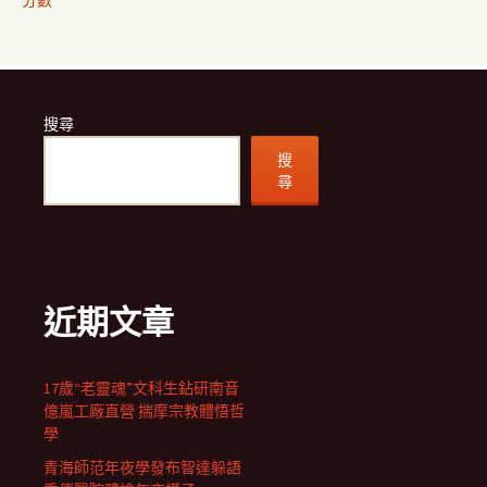
分數
搜尋
搜
尋
近期文章
17歲“老靈魂”文科生鉆研南音
億嵐工廠直營 揣摩宗教體悟哲
學
青海師范年夜學發布智達躲語