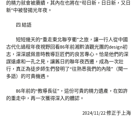
的精力就會被賡續，其內在也將在“茍日新，日日新，又日
新”中被發揚光年夜。
四 結語
短短幾天的“重走東北聯亨衢”之旅，讓一行人從中國
古代化過程年夜視野回看86年前湘黔滇觀光團的design初
志，深深感佩昔時教導巨匠們的良苦專心。恰是他們的深
謀遠慮和一孔之見，讓舊日的聯年夜西遷，成為一次壯
行，真正為徒步師生們發明了“往熟悉我們的內陸”（聞一
多語）的可貴機遇。
86年前的“教導長征”，這份可貴的精力遺產，在如許
的重走中，再一次獲得深入的體認。
2024/11/22 修正于上海