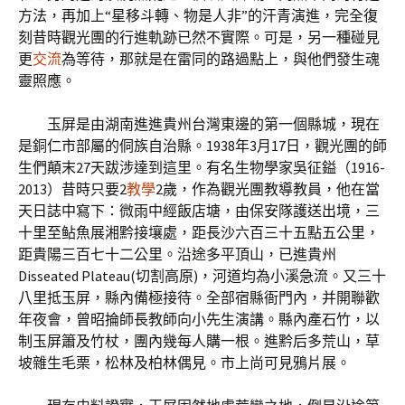
方法，再加上“星移斗轉、物是人非”的汗青演進，完全復
刻昔時觀光團的行進軌跡已然不實際。可是，另一種碰見
更
交流
為等待，那就是在雷同的路過點上，與他們發生魂
靈照應。
玉屏是由湖南進進貴州台灣東邊的第一個縣城，現在
是銅仁市部屬的侗族自治縣。1938年3月17日，觀光團的師
生們顛末27天跋涉達到這里。有名生物學家吳征鎰（1916-
2013）昔時只要2
教學
2歲，作為觀光團教導教員，他在當
天日誌中寫下：微雨中經飯店塘，由保安隊護送出境，三
十里至鲇魚展湘黔接壤處，距長沙六百三十五點五公里，
距貴陽三百七十二公里。沿途多平頂山，已進貴州
Disseated Plateau(切割高原)，河道均為小溪急流。又三十
八里抵玉屏，縣內備極接待。全部宿縣衙門內，并開聯歡
年夜會，曾昭掄師長教師向小先生演講。縣內產石竹，以
制玉屏簫及竹杖，團內幾每人購一根。進黔后多荒山，草
坡雜生毛栗，松林及柏林偶見。市上尚可見鴉片展。