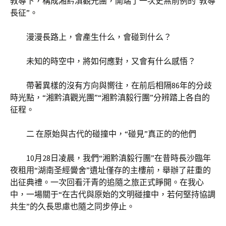
教導下，構成湘黔滇觀光團，開端了一次史無前例的“教導
長征”。
漫漫長路上，會產生什么，會碰到什么？
未知的時空中，將如何應對，又會有什么感悟？
帶著異樣的沒有方向與嚮往，在前后相隔86年的分歧
時光點，“湘黔滇觀光團”“湘黔滇毅行團”分辨踏上各自的
征程。
二 在原始與古代的碰撞中，“碰見”真正的的他們
10月28日凌晨，我們“湘黔滇毅行團”在昔時長沙臨年
夜租用“湖南圣經黌舍”遺址僅存的主樓前，舉辦了莊重的
出征典禮。一次回看汗青的追隨之旅正式睜開。在我心
中，一場關于“在古代與原始的文明碰撞中，若何堅持協調
共生”的久長思慮也隨之同步停止。