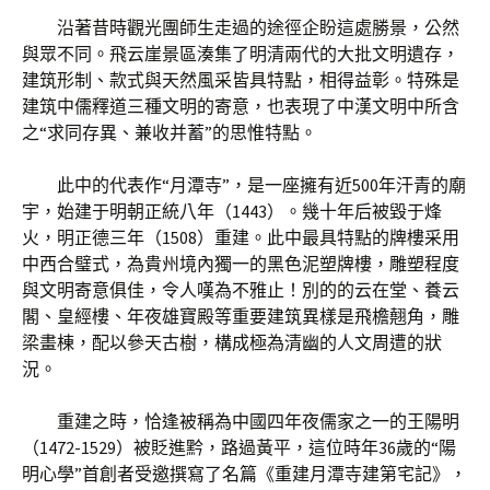
沿著昔時觀光團師生走過的途徑企盼這處勝景，公然
與眾不同。飛云崖景區湊集了明清兩代的大批文明遺存，
建筑形制、款式與天然風采皆具特點，相得益彰。特殊是
建筑中儒釋道三種文明的寄意，也表現了中漢文明中所含
之“求同存異、兼收并蓄”的思惟特點。
此中的代表作“月潭寺”，是一座擁有近500年汗青的廟
宇，始建于明朝正統八年（1443）。幾十年后被毀于烽
火，明正德三年（1508）重建。此中最具特點的牌樓采用
中西合璧式，為貴州境內獨一的黑色泥塑牌樓，雕塑程度
與文明寄意俱佳，令人嘆為不雅止！別的的云在堂、養云
閣、皇經樓、年夜雄寶殿等重要建筑異樣是飛檐翹角，雕
梁畫棟，配以參天古樹，構成極為清幽的人文周遭的狀
況。
重建之時，恰逢被稱為中國四年夜儒家之一的王陽明
（1472-1529）被貶進黔，路過黃平，這位時年36歲的“陽
明心學”首創者受邀撰寫了名篇《重建月潭寺建第宅記》，