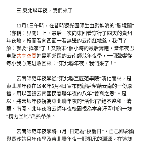
三 東北聯年夜，我們來了
11月1日午時，在昔時觀光團師生由黔進滇的“勝境關”
（亦稱：界關）上，最后一次向東回看穿行了四天的貴州
年夜地，轉而看向西面一看無邊的云南紅地盤，我們了
解：就要“抵家”了！又顛末4個小時的最后奔跑，當年夜巴
車駛
共享空間
進昆明郊區的云南師范年夜學，一個聲響從
每小我心底迸收回來：“東北聯年夜，我們來了！”
云南師范年夜學從“東北聯巨匠范學院”演化而來，是
東北聯年夜在1946年5月4日宣布開辦后留給云南的一份厚
禮，用以回饋云南國民春聯年夜的八年“養育之恩”。是
以，將云師年夜視為東北聯年夜的“活化石”絕不違和，清
華、南開、北年夜將云師年夜校園視為本身汗青中的一塊
“精力圣地”瓜熟蒂落。
云南師范年夜學將11月1日定為“校慶日”，自己即彰顯
與長沙姑且年夜學及東北聯年夜一脈相承的淵源。在這塊