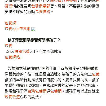
要讓孩子清楚與異性同伴之
甜心寶貝包養網
間純摯的感
包
養網
情必定要明
包養俱樂部
智、沉著，不要讓沖動的情感
安排不睬智的行動
包養價格
。
包養網
包養app
包養網
孩子背叛期早戀若何領導孩子？
包養
&nbs
短期包養
p; 1、不要吵架叱責
包養網站
芳華期本就是情竇初開的年事，背叛期孩子又對戀愛佈
滿著美妙的向往，傢長經由過程吵架孩子的方法禁止
包養
孩子的早戀行動是沒有任何感化的，隻會拔苗助長，孩子
早戀行動會無以復加。需求起首做的就是不要吵架叱責，
耐煩和孩子溝
台灣包養網
通
包養網
，讓孩子可以或許說出
包養管道
心坎的設法。