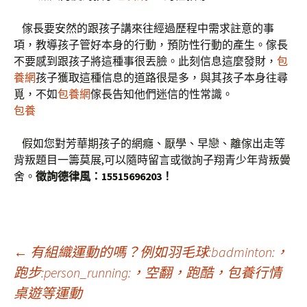
傢長要安然的跟孩子講來往經過歷程中需求註意的事
項，教導孩子管好本身的行動，預防性行動的產生。傢長
不要感到跟孩子將這種事很丟臉。此刻信息這麼發財，
包
養網
孩子獲取這種信息的道路很是多，與其孩子本身往尋
覓，不如
包養網
傢長告知他們迷信的性常識。
包養
假如您對芳華期孩子的網癮、厭學、早戀、離傢出走等
背叛題目一籌莫展,可以隨時留言或徵詢子翔青少年背叛黌
舍。
徵詢德律風：15515696203！
文
←
有組織運動的嗎？例如羽毛球:badminton:，
跑步:person_running:，空翻，跑酷，包養行情
桌遊等運動
章