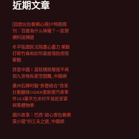
近期文章
[回想台包養網心得] IT時期周
刊：百度為什么掉寵？－民眾
網科技頻道
牟平區國民法院盡心盡力 果斷
打新竹森和診所贏疫情防控阻
擊戰
詩意中國丨荔枝驛路蜀道不再
到九宮格私密空間難_中國網
廣州石牌村擬“拆整結合”改革
計劃撤除OSDER奧斯德汽車零
件10.3萬平方米村平易近室第
與集體物業
圖片故事｜巴西“甜心查包養網
莫小龍”的工夫之道_中國網