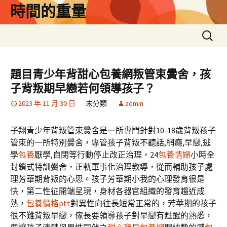
跳
時間的重量
至
主
搜
要
尋
內
關
容
鍵
題目青少年背甜心包養網叛管束黌舍，孩
字:
子背叛期早戀若何領導孩子？
2023 年 11 月 30 日
未分類
admin
子翔青少年背叛管束黌舍是一所專門針對10-18歲背叛孩子
管束的一所特別黌舍，專管孩子背叛不聽話,網癮,早戀,逃
學
包養
厭學,自閉等行動停止改正治理，24
包養情婦
小時全
封鎖式特訓黌舍，正軌軍事化治理教導，從而輔助孩子處
理芳華期背叛的心思。孩子芳華期小我的心理發育很是
快，第二性征開端呈現，身材各器官組織的發育趨近成
熟，
包養價格ptt
對異性向往長短常正常的，芳華期的孩子
很不難背叛早戀，傢長要領導孩子對早戀有甦醒的熟悉，