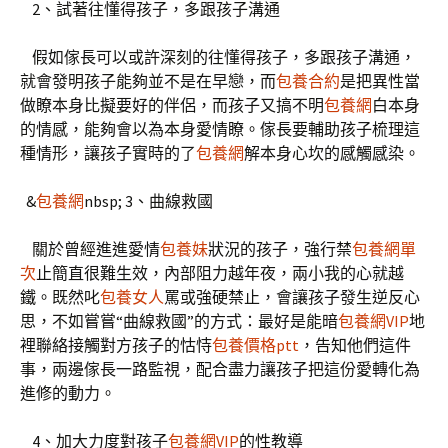
2、試著往懂得孩子，多跟孩子溝通
假如傢長可以或許深刻的往懂得孩子，多跟孩子溝通，
就會發明孩子能夠並不是在早戀，而
包養合約
是把異性當
做瞭本身比擬要好的伴侶，而孩子又搞不明
包養網
白本身
的情感，能夠會以為本身愛情瞭。傢長要輔助孩子梳理這
種情形，讓孩子實時的了
包養網
解本身心坎的感觸感染。
&
包養網
nbsp; 3、曲線救國
關於曾經進進愛情
包養妹
狀況的孩子，強行禁
包養網單
次
止簡直很難生效，內部阻力越年夜，兩小我的心就越
鐵。既然叱
包養女人
罵或強硬禁止，會讓孩子發生逆反心
思，不如嘗嘗“曲線救國”的方式：最好是能暗
包養網VIP
地
裡聯絡接觸對方孩子的怙恃
包養價格ptt
，告知他們這件
事，兩邊傢長一路監視，配合盡力讓孩子把這份愛轉化為
進修的動力。
4、加大力度對孩子
包養網VIP
的性教導