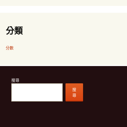
分類
分數
搜尋
搜
尋