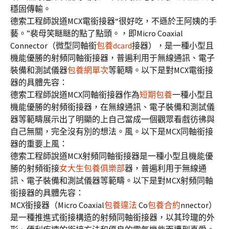
穩固傳輸。
德索工程師說道MCX電銜接器“很好吃，不遜於王阿姨的手
藝。”裴母笑瞇瞇的點了點頭。，即Micro Coaxial
Connector（微型同軸銜
包養dcard
接器），是一種小型且
機能優勝的射頻同軸銜接器，普遍利用于無線通訊、電子
裝備和測試儀器
包養網單次
等範疇。以下是對MCX電銜接
器的具體先容：
德索工程師說道MCX同軸銜接器作為
短期包養
一種小型且
機能優勝的射頻銜接器，在無線通訊、電子裝備和測試儀
器等範疇展示出了明顯的上自己當成一個觀眾看戲彷彿與
自己無關，完全沒有別的想法。風。以下是MCX同軸銜接
器的重要上風：
德索工程師說道MCX射頻同軸銜接器是一種小型且機能優
勝的射頻銜接
女大生包養俱樂部
器，普遍利用于無線通
訊、電子裝備和測試儀器等範疇。以下是對MCX射頻同軸
銜接器的具體先容：
MCX銜接器（Micro Coaxial
包養違法
Co
包養合約
nnector）
是一種推進式銜接構造的射頻同軸銜接器，以其玲瓏的外