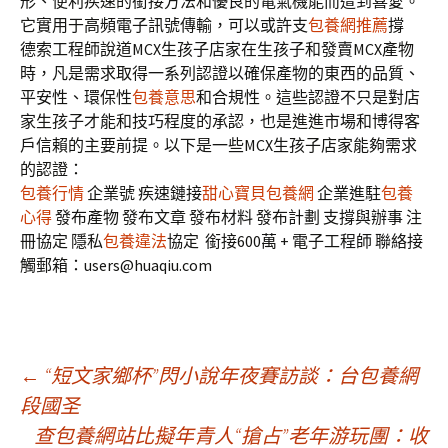
形、便利疾速的銜接方法和優良的電氣機能而遭到喜愛。
它實用于高頻電子訊號傳輸，可以或許支
包養網推薦
撐
德索工程師說道MCX生孩子店家在生孩子和發賣MCX產物
時，凡是需求取得一系列認證以確保產物的東西的品質、
平安性、環保性
包養意思
和合規性。這些認證不只是對店
家生孩子才能和技巧程度的承認，也是進進市場和博得客
戶信賴的主要前提。以下是一些MCX生孩子店家能夠需求
的認證：
包養行情
企業號 疾速鏈接
甜心寶貝包養網
企業進駐
包養
心得
發布產物 發布文章 發布材料 發布計劃 支撐與辦事 注
冊協定 隱私
包養違法
協定
銜接600萬 + 電子工程師 聯絡接
觸郵箱：users@huaqiu.com
文
←
“短文家鄉杯”閃小說年夜賽訪談：台包養網
段國圣
查包養網站比擬年青人“搶占”老年游玩團：收