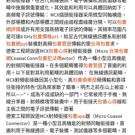
射頻銜接器，在古代無線通訊、電子裝備和測試儀器等範
疇中施展側重要感化。其效能和利用可以具體回納如下：
高頻電子訊號傳輸： MCX插頭銜接器采用微型同軸構造，
外部導體和內部導體之間經由過程盡緣層分隔，可以
包養
網評價
或許有用支撐高頻電子訊號的傳輸。其頻率范圍凡
是可達6 GHz
包養價格ptt
，知足古代無線通訊體系和射頻
包養網ppt
裝備對高頻
包養管道
傳輸的需
台灣包養
求。
德索工程師說道MCX
包養心得
射頻銜接器（Micro
台灣包養
網
Coaxial Conn
包養犯法嗎
ector）作為一種小型且高機能
的射頻同軸銜接器，在多個範疇獲得
包養管道
了普遍的利
用。以下是對其利用範疇的具體回納： 在無線通訊範疇，
MCX射頻銜接器因其小型化、高
包養俱樂部
頻傳輸和靠得
住銜接的特色“因為席家斷了婚事，明杰之前在山上被盜，
所以——”，成為不成或缺的一部門。它常被用于手機、無
線分享器、射頻模塊等裝備中，用于銜接天
包養心得
線和
主板之間的電子訊號傳輸。跟著
德索工程師說道MCX射頻銜接
包養app
器（Micro Coaxial
Connector）是一種小型且高機能的射頻同軸銜接器，普
遍利用于無線通訊、電子裝備、測試儀器等多個範疇。其