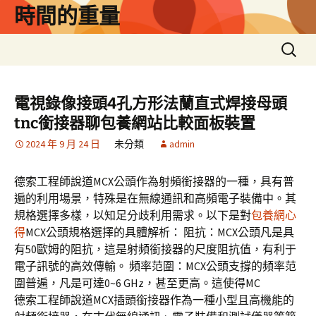
跳
時間的重量
至
主
搜
要
尋
內
關
容
鍵
電視錄像接頭4孔方形法蘭直式焊接母頭
字:
tnc銜接器聊包養網站比較面板裝置
2024 年 9 月 24 日
未分類
admin
德索工程師說道MCX公頭作為射頻銜接器的一種，具有普
遍的利用場景，特殊是在無線通訊和高頻電子裝備中。其
規格選擇多樣，以知足分歧利用需求。以下是對
包養網心
得
MCX公頭規格選擇的具體解析： 阻抗：MCX公頭凡是具
有50歐姆的阻抗，這是射頻銜接器的尺度阻抗值，有利于
電子訊號的高效傳輸。 頻率范圍：MCX公頭支撐的頻率范
圍普遍，凡是可達0~6 GHz，甚至更高。這使得MC
德索工程師說道MCX插頭銜接器作為一種小型且高機能的