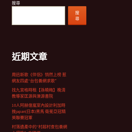
搜尋
搜
尋
近期文章
周迅新歌《伴侶》悄然上榜 惹
網友四處“台包養網求歌”
找九宮格時租【孫曉梅】晚清
教導家匡源與濼源書院
10人阿赫億嵐室內設計利加時
挫japan(日本)黑馬 衛冕亞冠精
英聯賽冠軍
村落遺產中的“村超村查包養網