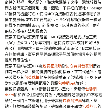
奇特的那裡，我爸是的。聽說我媽聽了之後，還說想找時
間去我們家這個寶地一趟，體驗一下這裡的寶地。”design
和優良的機能特色，使得MCX銜接器在古代通訊和電子裝
備中施展著越來越主要的感化。 MCX射頻銜接器是一種采
用微型同軸構造design的銜接器，以其玲瓏的外形、便利
疾速的銜接方法和優良的
德索工程師說道頻率范圍：MCX銜接器凡是支撐從直流
（DC）至6 GHz的頻率范圍，這使得它可以或許知足很多
高頻利用的需求。這一普遍的頻率范圍確保了MCX銜接器
在無線通訊、衛星通訊等高頻電子訊號傳輸場景中的穩固
性和靠得住性。
德索工程師說道MCX電
包養犯法嗎
銜
甜心寶貝包養網
接器
作為一種小型且機能優勝的射頻銜接器，在古代通訊、電
子裝備及其
包養感情
他多個範疇獲得了普遍利用。以下是
對MCX電銜接器利用範疇的具體
包養網ppt
論述：
無線通訊體系：MCX銜接器因其小型化、高頻傳
包養網
dcard
輸和靠得住銜接的特色，成為無線通訊體系中不成或
缺的一部門。它普遍利用于蜂窩德
包養網推薦
律風、基
站、無線通訊裝備等場景，確保高頻電子訊號
包養甜心
的