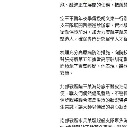
能、融進正在展開的任務，把統
空軍軍醫年夜學傳授胡文東一行
支軍隊展開醫療巡診辦事，實地
衛勤保證前沿，加大力度航空航
塑造人，確保專門研究醫學人才
梳理充分高原病防治措施、向院
聲張持續第五年擔當高原駐訓衛
面積聚了豐盛經歷。他表現，將
安康。
北部戰區陸軍某海防旅軍醫皮浩
便，戰友們偶然傷風發熱、不警
個步驟將聯合海島周遭的狀況特
生常識，讓大師以傑出的身心狀
南部戰區水兵某驅趕艦支隊聚焦