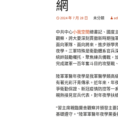
網
2024 年 7 月 28 日
未分類
ad
中共中心
小我空間
總書記、國度主
觀察，誇大要深刻貫徹新時期強
面向軍隊、面向將來，進步辦學
夜學。三軍特殊是衛勤體系官兵
統帥鼓勵囑托，聚焦練兵備戰，
完成建軍一百年奮斗目的攻堅戰
陸軍軍醫年夜學是我軍醫學類高
有著光彩汗青傳承。近年來，年
爭衛勤保證、新冠疫情防控等一
親熱接見官兵代表，對年夜學扶
“習主席親臨黌舍觀察并頒發主
基礎遵守。”陸軍軍醫年夜學黨