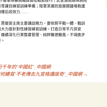
帶下層軍隊醫務職員晉陞戰救技巧；武警湖南總隊病院
設等課目練習訓練準備；陸軍某邊防旅展開疆場救護
轉運后送效力……
，貫徹習主席主要講話精力，要依照平戰一體、戰訓
加大力度針對性練習練習訓練，打造日常平凡保安
，連續深化行業整肅管理、純粹醫德醫風，不竭進步
率。
千年的“中國紅”_中國網
如何續寫“不老傳去九宮格講座奇”_中國網
→