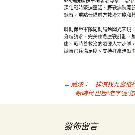
984病院聯袂軍地著名專家，幫
深化戰時緊迫靈活、野戰病院開
練習，重點晉陞前方救治才能和
聯勤保證軍隊衛勤局勉聞光表現
分歧請求，完美應急應戰計劃，
康、戰時善救治的過硬人才步隊
辦事官兵滿足度、支持打贏進獻
文
←
雕漆：一抹流找九宮格行
新時代 出版“老字號”
章
導
發佈留言