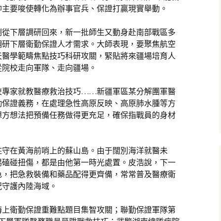
帥主要唆使轉化為辦事官兵、保證打贏現實舉動。
剛從下層調研回來，新一批師生又動身赴南部戰區多
調研下層衛勤保證人才需求。大師表現，要聚焦航空
天醫學範疇焦點技巧科研攻關，緊貼將來疆場培育人
從院校走向軍隊、走向疆場。
校專家就教醫療救治技巧……新疆軍區某分解團軍醫
勤保證義務，在處理急性高原反映、高原肺水腫等方
想方想法把預備任務做得更充足，確保指戰員的身材
駐守在黃海前哨上的蘇山島。由于闊別海洋就醫未
惕磕碰扭傷，都是由他第一時光處置。皮浩說，下一
色，把急救裝備和藥品配得更齊備，常常普及醫療衛
況守護內陸海域。
海上衛勤保證重難點題目集智攻關；聯勤保證軍隊第