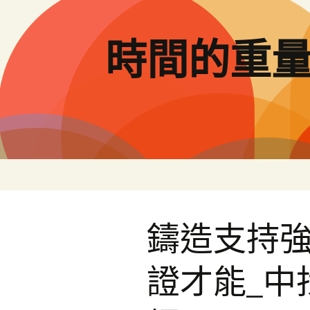
跳
至
主
時間的重
要
內
容
鑄造支持
證才能_中