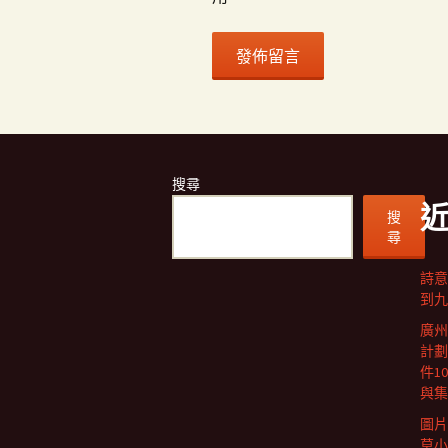
搜尋
搜
尋
詩意
到九
廣州
計劃
件1
與集
圖片
莫小