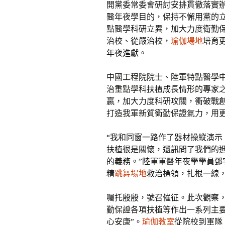
開黨委常委會研討安排貫徹落實
醫年夜學目的，保持不懈用黨的
點醫學科研立異，加大力度衛勤
治校、從嚴治校，
瑜伽場地
培育
年夜進獻。
中國工程院院士、陸軍特點醫學
治重點學科扶植成長情形的專家
贏，加大力度科研攻關，衝破戰
打造我軍新質衛勤保證氣力，用
“我和同窗一路作了器材操縱演
扶植很是關懷，還訊問了我們的
的義務。”陸軍軍醫年夜學學員
精
跳舞場地
救治標領，扎根一線
囑托殷殷，號召催征。此次觀察
勤保證各項扶植等作出一系列主
心安康”。
瑜伽教室
從院校到軍隊