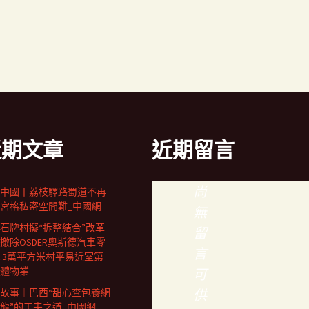
近期文章
近期留言
尚
中國丨荔枝驛路蜀道不再
宮格私密空間難_中國網
無
石牌村擬“拆整結合”改革
留
撤除OSDER奧斯德汽車零
言
0.3萬平方米村平易近室第
體物業
可
故事｜巴西“甜心查包養網
供
龍”的工夫之道_中國網