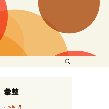
搜
尋
關
鍵
字:
彙整
2026 年 8 月