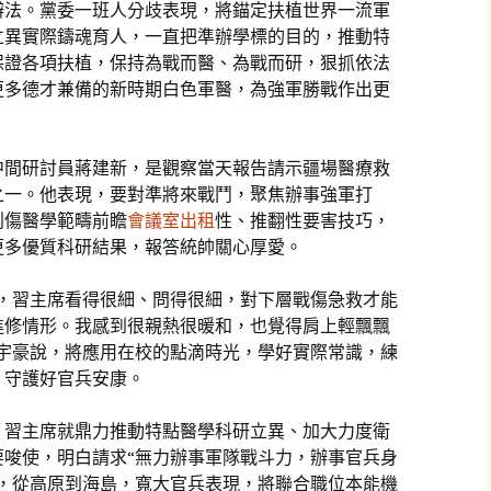
辦法。黨委一班人分歧表現，將錨定扶植世界一流軍
立異實際鑄魂育人，一直把準辦學標的目的，推動特
保證各項扶植，保持為戰而醫、為戰而研，狠抓依法
更多德才兼備的新時期白色軍醫，為強軍勝戰作出更
中間研討員蔣建新，是觀察當天報告請示疆場醫療救
之一。他表現，要對準將來戰鬥，聚焦辦事強軍打
創傷醫學範疇前瞻
會議室出租
性、推翻性要害技巧，
更多優質科研結果，報答統帥關心厚愛。
示，習主席看得很細、問得很細，對下層戰傷急救才能
進修情形。我感到很親熱很暖和，也覺得肩上輕飄飄
鄧宇豪說，將應用在校的點滴時光，學好實際常識，練
，守護好官兵安康。
，習主席就鼎力推動特點醫學科研立異、加大力度衛
要唆使，明白請求“無力辦事軍隊戰斗力，辦事官兵身
，從高原到海島，寬大官兵表現，將聯合職位本能機