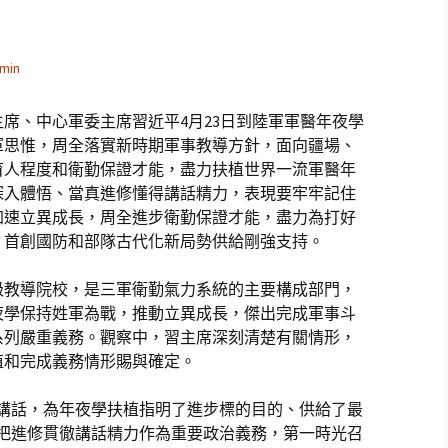
min
席、中心軍委主席習近平4月23日到陸軍軍醫年夜學
軍思惟，周全落實新時期軍事教導方針，面向疆場、
育人程度和衛勤保證才能，盡力扶植世界一流軍醫年
深入體悟、當真進修懂得講話精力，表現要牢牢記住
加速立異成長，周全進步衛勤保證才能，盡力為打好
、首創國防和部隊古代化新局勢供給剛強支持。
級教導院校，是三軍衛勤氣力系統的主要構成部門，
夜學保持姓軍為戰，推動立異成長，傑出完成軍事斗
系列嚴重義務。觀察中，習主席深刻清楚有關情形，
植和完成義務情形賜與確定。
要講話，為年夜學扶植指明了進步標的目的、供給了最
委把進修貫徹講話精力作為重要政治義務，第一時光召