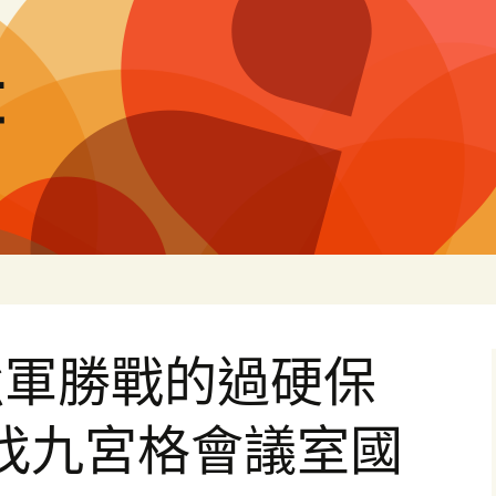
量
強軍勝戰的過硬保
找九宮格會議室國