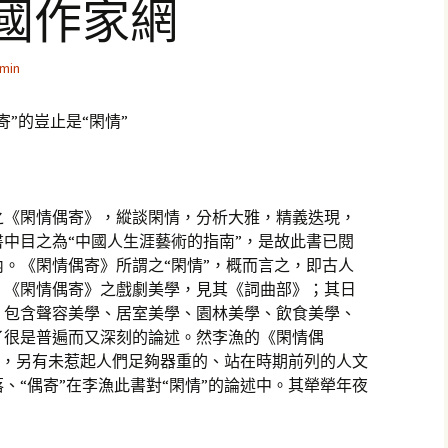
國作家網
min
”的豈止是“閑情”
之《閑情偶寄》，縱談閑情，分析大雅，精義迭現，
中目之為“中國人生涯藝術的指南”，是故此書已閱
。《閑情偶寄》所謂之“閑情”，概而言之，即古人
。《閑情偶寄》之戲劇美學，見其《詞曲部》；其日
，包含聲容美學、居室美學、園林美學、飲食美學、
了很是普遍而又深刻的論述。然李漁的《閑情偶
情”，另有未惹起人們足夠器重的、站在時期前列的人文
、“偶寄”在李漁此書對“閑情”的論述中。其犖犖年夜