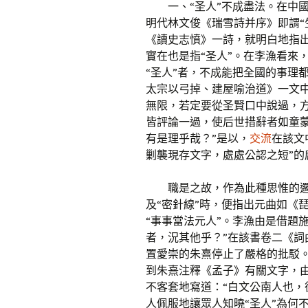
一、“圣人”不成盡法。在中
明代林文俊《瑞雪詩并序》即謂“
《讀史志憤》一詩，就明白地指出
實在也是指“圣人”。在李漁看來，
“圣人”者，不成能把全國的事理
太宗以弓掉、建屋喻治道》一文
無限，若定要從圣賢口中說過，
皆評論一過，使后世措辭者如童
有是理乎哉？”是以，
交流
在該文
剿襲現存文字，處處公認之短”的
職是之故，作為此種思惟的
及“密針線”時，便指出元曲如《
“事事當法元人”。李漁由是借題
者，況其他乎？”在該書卷二《詞
置愛崇的朱熹停止了嚴格的批駁
到朱熹注釋《孟子》有關文字，
不客套地寫道：“白文公南人也，
人佩服地讓眾人知曉“圣人”為何