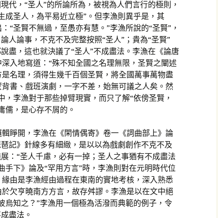
國現代，“圣人”的所論所為，被視為人們言行的極則，
生成圣人，為平易近立極”。但李漁則異乎是，其
：“圣賢不無過，至愚亦有慧。”李漁所說的“圣賢”，
論人論事，不克不及完整按照“圣人”；貴為“圣賢”
都說盡，這也就決議了“圣人”不成盡法。李漁在《論唐
中深入地寫道：“殊不知全國之名理無限，圣賢之闡述
方是名理，須得生幾千百個圣賢，將全國萬事萬物盡
蒙背書、戲班演劇，一字不差，始無可議之人矣。然
中，李漁對于那些掉臂現實，而只了解“依傍圣賢，
庸儒，是心存不屑的。
邏輯睜開，李漁在《閑情偶寄》卷一《詞曲部上》論
琵琶記》針線多有細緻，是以以為戲劇創作不克不及
施展：“圣人千慮，必有一掉；圣人之事猶有不成盡法
曲手下》論及“罕用方言”時，李漁則對在元明時代位
。緣由是李漁經由過程在東南的實地考核，深入熟悉
由於欠亨曉南方方言，故存舛謬。李漁是以在文中絕
彼烏知之？”李漁用一個極為活潑而典範的例子，令
不成盡法。