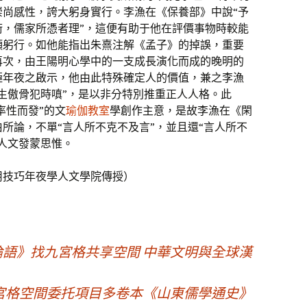
崇尚感性，誇大躬身實行。李漁在《保養部》中說“予
術，儒家所憑者理”，這便有助于他在評價事物時較能
頭躬行。如他能指出朱熹注解《孟子》的掉誤，重要
再次，由王陽明心學中的一支成長演化而成的晚明的
極年夜之啟示，他由此特殊確定人的價值，兼之李漁
生傲骨犯時嗔”，是以非分特別推重正人人格。此
率性而發”的文
瑜伽教室
學創作主意，是故李漁在《閑
所論，不單“言人所不克不及言”，並且還“言人所不
人文發蒙思惟。
用技巧年夜學人文學院傳授）
解《論語》找九宮格共享空間 中華文明與全球漢
宮格空間委托項目多卷本《山東儒學通史》