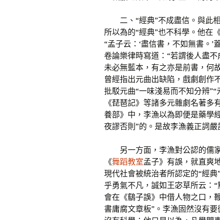
二、“經典”不成盡信。與此
所以為的“經典”也不科學。他在
“孟子云：‘盡信書，不如無書。
卷論樂律時寫道：“若謂後人盡
未必無藍本，有之亦是前書，何
曾經指出元曲出缺陷，戲劇創作
批駁元曲“一味淺易而不知分辨”
《琵琶記》等諸多元雜劇名著多
養部》中，李漁以為即便是藥學
夜謬否則”的。是故李漁義正詞嚴
另一方面，李漁對公認的儒
《
舞蹈教室
孟子》有誤，就直爽地
現代社會被統治者所認定的“經典
乎勇氣不凡，誠如王宓草所云：“
會在《鷂子誤》中借人物之口，
書庸腐文章板”。李漁固然沒有要