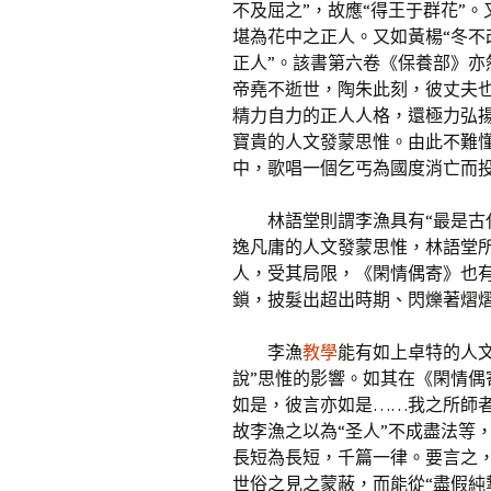
不及屈之”，故應“得王于群花”。
堪為花中之正人。又如黃楊“冬不
正人”。該書第六卷《保養部》亦
帝堯不逝世，陶朱此刻，彼丈夫
精力自力的正人人格，還極力弘揚
寶貴的人文發蒙思惟。由此不難
中，歌唱一個乞丐為國度消亡而
林語堂則謂李漁具有“最是古
逸凡庸的人文發蒙思惟，林語堂
人，受其局限，《閑情偶寄》也
鎖，披髮出超出時期、閃爍著熠熠
李漁
教學
能有如上卓特的人
說”思惟的影響。如其在《閑情偶
如是，彼言亦如是……我之所師
故李漁之以為“圣人”不成盡法等
長短為長短，千篇一律。要言之
世俗之見之蒙蔽，而能從“盡假純摯