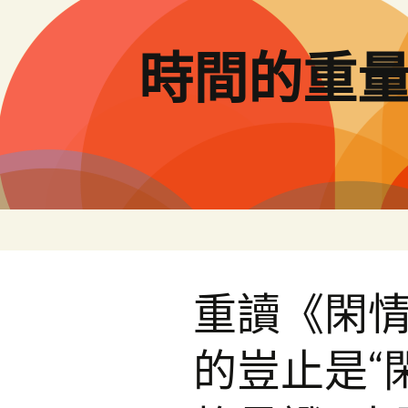
跳
至
主
時間的重
要
內
容
重讀《閑情
的豈止是“