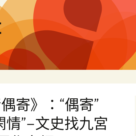
量
偶寄》：“偶寄”
閑情”–文史找九宮