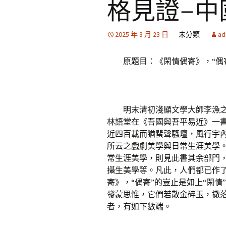
格見證–中
2025 年 3 月 23 日
未分類
ad
原題目：《閑情偶寄》，“偶寄
明末清初淺顯文學大師李漁
林語堂在《吾國與吾平易近》一書
近四百載而猶蜚聲騷壇，風行宇內
所云之戲劇美學與日常生涯美學
常生涯美學，則見此書其余部門
攝生美學等。凡此，人們都已作
寄》，“偶寄”的豈止是如上“閑
發蒙思惟，它們若散金碎玉，撒落
者，有如下數端。