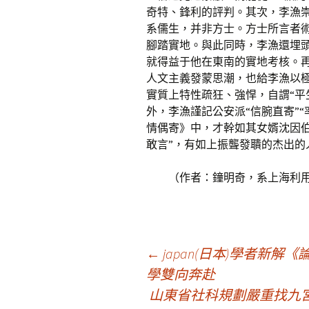
奇特、鋒利的評判。其次，李漁
系儒生，并非方士。方士所言者
腳踏實地。與此同時，李漁還埋
就得益于他在東南的實地考核。
人文主義發蒙思潮，也給李漁以
實質上特性疏狂、強悍，自謂“平
外，李漁謹記公安派“信腕直寄”“
情偶寄》中，才幹如其女婿沈因伯
敢言”，有如上振聾發聵的杰出的
（作者：鐘明奇，系上海利
文
←
japan(日本)學者新
學雙向奔赴
山東省社科規劃嚴重找九
章