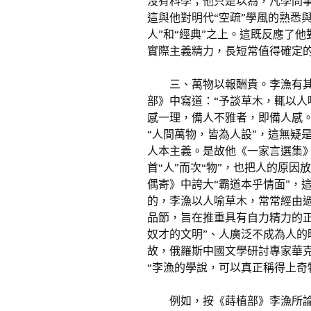
沒有科學；他只是以為，凡學問
這與他對明代“空疏”學風的熟悉
人”和“經典”之上。這既反應了
實際主義精力，長短常值得確定
三、萬物以報酬貴。李漁有
部》中寫道：“予談草木，輒以
感一理，備人不雅者，即備人感
“人間萬物，皆為人設”，這無疑
人本主義。是故他《一家言選集》
首“人”而次“物”，也把人的原
偶寄》中誇大“霸道本乎情面”，
的，李漁以人喻草木，常常經由
品節，旨在推重具有自力精力的
奴才的文明”、人廣泛不成為人
故，俄羅斯中國文學研討專家華
“李漁的學說，可以真正稱得上奇特
例如，按《蒔植部》李漁所論，