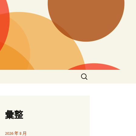
搜
尋
關
鍵
字:
彙整
2026 年 8 月