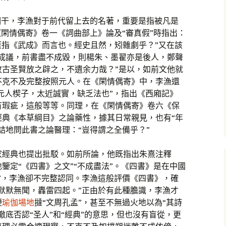
相干，李漁對于前代留上去的名著，重要是指被凡是
《閑情偶寄》卷一《詞曲部上》論及“審真假”時指出：
’蓋指《武成》而言也。經史且然，矧雜劇乎？”又在該
不成議，前書盡不成毀，則楊朱、墨翟亦是後人，鄭聲
故古圣賢放之辟之，不遺余力哉？”是以，如前文他就
不克不及完整按照元人。在《閑情偶寄》中，李漁還
“元人楔子，太近誠實，缺乏法也”，指出《西廂記》
有瑕疵，這般等等。同理，在《閑情偶寄》卷六《保
經典《本草綱目》之論藥性，據其日常親見，也有“年
詰地問此書之論醫理：“豈得謂之全備乎？”
家經典也提出批駁。如前所論，他既指出朱熹注釋
鑒定“《四書》之文”“不成盡法”。《四書》是在中國
”，李漁卻不完整認同。李漁這般評價《四書》，確
默默無聞，轟雷四起。”正由於有此種膽識，李漁才
鞭
瑜伽場地
撻“文周孔孟”，甚至不無過火地以為“其詩
徹底否認“圣人”和“經典”的意思，但也沒有盲從，更