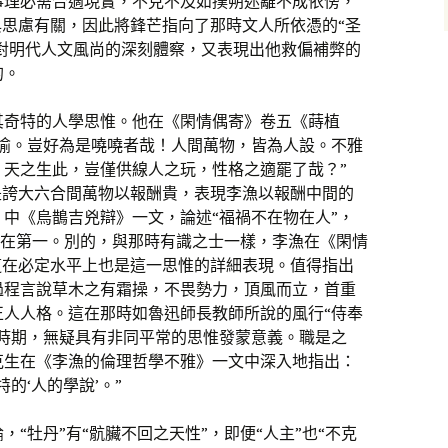
事理必需合適現實，不克不及如撲朔迷離不成依傍，
與思慮有關，因此將鋒芒指向了那時文人所依憑的“圣
他對明代人文風尚的深刻體察，又表現出他救偏補弊的
的。
其奇特的人學思惟。他在《閑情偶寄》卷五《蒔植
人喻。豈好為是嘵嘵者哉！人間萬物，皆為人設。不雅
。天之生此，豈僅供線人之玩，性格之適罷了哉？”
是誇大六合間萬物以報酬貴，表現李漁以報酬中間的
中《烏鵲吉兇辯》一文，論述“福禍不在物在人”，
因放在第一。別的，與那時有識之士一樣，李漁在《閑情
這在必定水平上也是這一思惟的詳細表現。值得指出
過程言說草木之有霜操，不畏勢力，頂風而立，首重
正人人格。這在那時如魯迅師長教師所說的風行“侍奉
的時期，無疑具有非同平常的思惟發蒙意義。職是之
克生在《李漁的倫理哲學不雅》一文中深入地指出：
的‘人的學說’。”
“牡丹”有“骯臟不回之天性”，即便“人主”也“不克