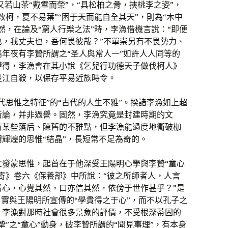
又若山茶“戴雪而榮”，“具松柏之骨，挾桃李之姿”，
改柯，夏不易葉”“困于天而能自全其天”，則為“木中
然，在論及“窮人行樂之法”時，李漁借機言說：“即便
也，我丈夫也，吾何畏彼哉？”不單崇另有不畏勢力、
年夜有李贄所謂之“圣人與常人一”如許人人同等的
懂得，李漁會在其小說《乞兒行功德天子做伐柯人》
投江自殺，以保存平易近族時令。
代思惟之特征”的“古代的人生不雅”。揆諸李漁如上超
所論，并非過譽。固然，李漁究竟是封建時期的文
有某些落后、陳舊的不雅點，但李漁能過度地衝破枷
輝煌的思惟“結晶”，長短常不足為奇的。
文發蒙思惟，起首在于他深受王陽明心學與李贄“童心
寄》卷六《保養部》中所說：“彼之所師者人，人言
者心，心覺其然，口亦信其然，依傍于世作甚乎？”是
，實與王陽明所宣傳的“學貴得之于心”，而不以孔子之
，李漁對那時社會很多景象的評價，不受根深蒂固的
”之“童心”動身，破李贄所謂的“聞見事理”，有本身