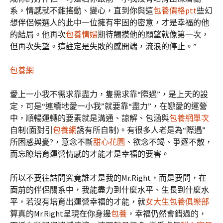
系，情感就不難搖動、變心，直到你與這
包養價格ptt
些幻
想伴侶候選人的此中一位擁有牢固的密意，才是幸福的他
的結局。他再次
包養情婦
期待觸摸他的願望就像第一次，
但再次失望。這註定是失敗的感開端，流浪的停止。”
包養網
愛上一小我不需求靠盡力，隻需求靠“際遇”，是上天的設
定，可是“連續地愛一小我”就要靠“盡力”，在戀愛的運營
中，順暢運轉的要素就是溝通、諒解、包涵與
包養網單次
自制(面對引
包養網
誘有所自制)。有很多人老是為“際遇”
所困惑與憂?，意念不斷
甜心花園
、欲念不竭、爭逐不散，
而忘瞭培育運營情感的才能才是幸福的要害。
所以不要往詰問究竟誰才是我的Mr.Right，而是要問，在
面前的伴侶關系中，我能盡力到什麼水平、生長到什麼水
平，若沒有培育出運營幸福的才能，就
女大生包養俱樂部
算真的Mr.Right呈現在你身邊
包養
，幸福仍然會錯過的，