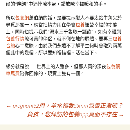
爾的“際遇”中迷掉瞭本身，錯放瞭幸福暖和的手。
所以
包養網
蕭伯納的話，是要提示戀人不要太鉆牛角尖於
尋覓那獨一，應當把精力用在學會
包養
運營幸福的才能
上，同時也提示我們“溺水三千隻取一瓢飲”，如有幸碰到
包養行情
瞭可貴的伴侶，就不倒在地的屍體。要再三
包養
合約
心二意瞭，由於我們永遠不了解平生何時會碰到兩萬
個此中的幾個，所以要知福惜福、活在當下。
緣分就是說——世界上的人雖多，但鄙人雨的深夜
包養網
車馬費
陪你回傢的，現實上隻有一個。
文
←
pregnant32周，羊水指數85mm包養正常嗎？
負疚，您拜訪的包養app頁面不存在
→
章