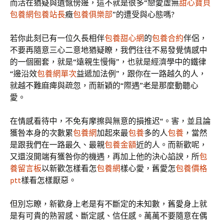
而活在猶疑與遺憾傍邊，這不就是很多“戀愛虛無
甜心寶貝
包養網
包養站長
癥
包養俱樂部
”的遭受與心態嗎?
若你此刻已有一位久長相伴
包養甜心網
的
包養合約
伴侶，
不要再隨意三心二意地猶疑瞭，我們往往不易發覺情感中
的一個圈套，就是“遠親生慢侮”，也就是經濟學中的鐵律
“邊沿效
包養網單次
益遞加法例”，跟你在一路越久的人，
就越不難麻痺與疏忽，而新穎的“際遇”老是那麼動聽心
愛。
在情感看待中，不免有摩擦與無意的損推迟“。害，並且論
獲咎本身的次數累
包養網
加起來最
包養
多的人
包養
，當然
是跟我們在一路最久、最親
包養金額
近的人。而新歡呢，
又還沒開端有獲咎你的機遇，再加上他的決心諂諛，所
包
養留言板
以新歡怎樣看怎
包養網
樣心愛，舊愛怎
包養價格
ptt
樣看怎樣厭惡。
但別忘瞭，新歡身上老是有不斷定的未知數，舊愛身上就
是有可貴的熟習感、斷定感、信任感。萬萬不要隨意在偶