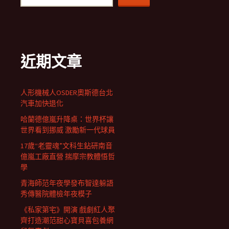
近期文章
人形機械人OSDER奧斯德台北
汽車加快退化
哈蘭德億嵐升降桌：世界杯讓
世界看到挪威 激勵新一代球員
17歲“老靈魂”文科生鉆研南音
億嵐工廠直營 揣摩宗教體悟哲
學
青海師范年夜學發布智達躲語
秀傳醫院體檢年夜模子
《私家第宅》開演 戲劇紅人聚
齊打造潮范甜心寶貝喜包養網