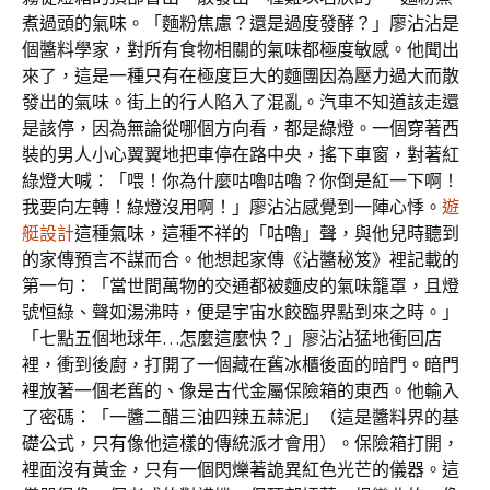
煮過頭的氣味。「麵粉焦慮？還是過度發酵？」廖沾沾是
個醬料學家，對所有食物相關的氣味都極度敏感。他聞出
來了，這是一種只有在極度巨大的麵團因為壓力過大而散
發出的氣味。街上的行人陷入了混亂。汽車不知道該走還
是該停，因為無論從哪個方向看，都是綠燈。一個穿著西
裝的男人小心翼翼地把車停在路中央，搖下車窗，對著紅
綠燈大喊：「喂！你為什麼咕嚕咕嚕？你倒是紅一下啊！
我要向左轉！綠燈沒用啊！」廖沾沾感覺到一陣心悸。
遊
艇設計
這種氣味，這種不祥的「咕嚕」聲，與他兒時聽到
的家傳預言不謀而合。他想起家傳《沾醬秘笈》裡記載的
第一句：「當世間萬物的交通都被麵皮的氣味籠罩，且燈
號恒綠、聲如湯沸時，便是宇宙水餃臨界點到來之時。」
「七點五個地球年…怎麼這麼快？」廖沾沾猛地衝回店
裡，衝到後廚，打開了一個藏在舊冰櫃後面的暗門。暗門
裡放著一個老舊的、像是古代金屬保險箱的東西。他輸入
了密碼：「一醬二醋三油四辣五蒜泥」（這是醬料界的基
礎公式，只有像他這樣的傳統派才會用）。保險箱打開，
裡面沒有黃金，只有一個閃爍著詭異紅色光芒的儀器。這