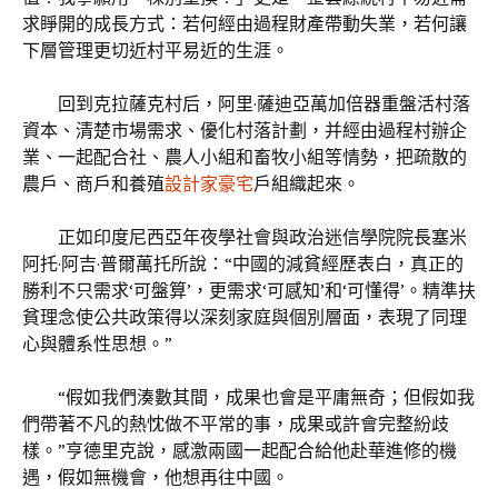
求睜開的成長方式：若何經由過程財產帶動失業，若何讓
下層管理更切近村平易近的生涯。
回到克拉薩克村后，阿里·薩迪亞萬加倍器重盤活村落
資本、清楚市場需求、優化村落計劃，并經由過程村辦企
業、一起配合社、農人小組和畜牧小組等情勢，把疏散的
農戶、商戶和養殖
設計家豪宅
戶組織起來。
正如印度尼西亞年夜學社會與政治迷信學院院長塞米
阿托·阿吉·普爾萬托所說：“中國的減貧經歷表白，真正的
勝利不只需求‘可盤算’，更需求‘可感知’和‘可懂得’。精準扶
貧理念使公共政策得以深刻家庭與個別層面，表現了同理
心與體系性思想。”
“假如我們湊數其間，成果也會是平庸無奇；但假如我
們帶著不凡的熱忱做不平常的事，成果或許會完整紛歧
樣。”亨德里克說，感激兩國一起配合給他赴華進修的機
遇，假如無機會，他想再往中國。