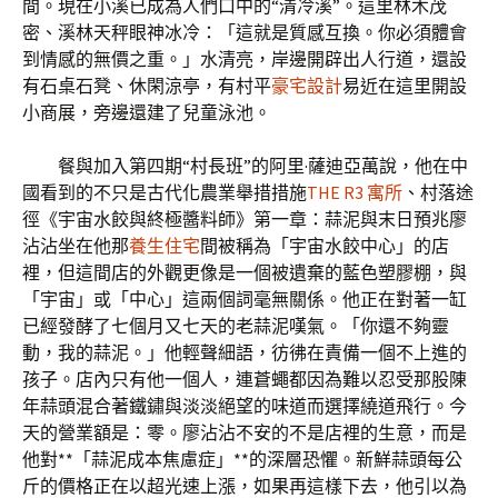
間。現在小溪已成為人們口中的“清冷溪”。這里林木茂
密、溪林天秤眼神冰冷：「這就是質感互換。你必須體會
到情感的無價之重。」水清亮，岸邊開辟出人行道，還設
有石桌石凳、休閑涼亭，有村平
豪宅設計
易近在這里開設
小商展，旁邊還建了兒童泳池。
餐與加入第四期“村長班”的阿里·薩迪亞萬說，他在中
國看到的不只是古代化農業舉措措施
THE R3 寓所
、村落途
徑《宇宙水餃與終極醬料師》第一章：蒜泥與末日預兆廖
沾沾坐在他那
養生住宅
間被稱為「宇宙水餃中心」的店
裡，但這間店的外觀更像是一個被遺棄的藍色塑膠棚，與
「宇宙」或「中心」這兩個詞毫無關係。他正在對著一缸
已經發酵了七個月又七天的老蒜泥嘆氣。「你還不夠靈
動，我的蒜泥。」他輕聲細語，彷彿在責備一個不上進的
孩子。店內只有他一個人，連蒼蠅都因為難以忍受那股陳
年蒜頭混合著鐵鏽與淡淡絕望的味道而選擇繞道飛行。今
天的營業額是：零。廖沾沾不安的不是店裡的生意，而是
他對**「蒜泥成本焦慮症」**的深層恐懼。新鮮蒜頭每公
斤的價格正在以超光速上漲，如果再這樣下去，他引以為