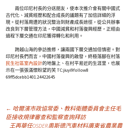
兩位印尼村長的分送朋友，使本次推介會有關中國式
古代化、減貧經歷和配合成長的議題有了加倍詳細的浮
現。從村落周遭的狀況整治到財產成長途徑，從公共辦事
改良到下層管理方法，中國減貧和村落復興經歷，正經由
過程下層交通在印尼獲得轉化和利用。
跨越山海的參訪進修，讓兩國下層交通加倍慎密。對
印尼村長們而言，中國村落復興的啟發，終極落腳在村落
民生社區室內設計
的地盤上、在村平易近的生涯里，也展
示在一張張滿懷盼望的笑 TC:jiuyi9follow8
69ff5dcebb1401.24422645
文
←
哈爾濱市政協常委、教科衛體委員會主任毛
臣接收規律審查和監察查詢拜訪
王再華任OSDER奧斯德汽車材料廣東省農業農