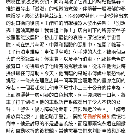
嘴咬住廖沾沾的衣領，同時開啟了它背上的枸杞推進器。
推進器發出「滋滋」的輕微煎煮聲，伴隨著一股濃郁的蔘
味爆發。廖沾沾抱著蒜泥缸、K-999咬著他，一起從撞出來
的洞口衝向後院。王醋狂的醋罐機器人發出尖叫：「別想
逃！醬油黨餘孽！我會追上你！」店內剩下的所有空盤子
被醋酸氣波震碎，發出了最後的哀鳴。廖沾沾的宇宙冒
險，就在這片蒜泥、中藥和醋酸的混亂中，拉開了帷幕。
《平行泊車維度：車位爭奪戰》何手殘的人生，被兩個巨
大的陰影籠罩著：停車費，以及平行泊車。他那輛老舊的
掀背車，彷彿繼承了他所有的駕駛焦慮，從未在他需要時
提供過任何幫助。今天，他面臨的是城市傳說中最恐怖的
挑戰，一條夾在理髮店與一間專賣金屬雕像的畫廊之間的
窄巷。一個看起來比他車子尺寸小上三十公分的停車格，
上面還灑著一層可疑的白色粉末。何手殘深吸一口氣。將
車子打了倒檔。他的車載語音系統發出了令人不快的女
聲：「警告，後方障礙物距離：無限趨近於零。」「請考
慮放棄治療。」他忽略了警告，開始
牙醫診所設計
緩慢地
倒車。他最討厭的不是語音系統，而是那兩塊永遠在關鍵
時刻自動收折的後視鏡。當他需要它們來判斷車體與那座