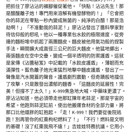
把抓住了廖沾沾的褲腳催促著他。「快點！沾沾先生！那
是醋酸離子炮！專門用來溶解有機發酵物的！」「它會把
你的蒜泥在零點一秒內變成無菌的、純淨的白醋！那是浩
劫啊！」「不准動我的蒜泥！」廖沾沾發出了醬料學家對
待信仰般的怒吼。他以一種專業包水餃的極限速度，從旁
邊的麵粉堆中抓起了兩團麵皮。麵皮被他用氣功般的捏製
手法，瞬間擴大成直徑三公尺的巨大麵皮。他猛地擲出，
兩張麵皮在空中交疊，變成一個半透明的防禦護盾。這就
是家傳《沾醬秘笈》中記載的「水餃皮護盾」，薄韌而充
滿彈性。藍色離子炮光束猛烈地擊中麵皮護盾，發出了一
聲像是汽水開蓋的聲音。護盾劇烈震動，但奇蹟般地擋住
了攻擊，只是散發出濃郁的麵香。「這麵皮的延展性！完
美！但撐不了太久！」K-999焦急地大喊，中藥味更濃了。
廖沾沾知道，他必須帶走他那缸陳年老蒜泥，那是宇宙的
希望。他跑到蒜泥缸前，使出他搬運食材的全部力量，將
那口比他還胖的缸抱起。「走！K-999！我們要從後院逃
跑！別再管你的紅棗枸杞燃料了！」「不行！燃料是文明
的基礎！沒了紅棗我飛不遠！」吉娃娃特務抗議。它用小