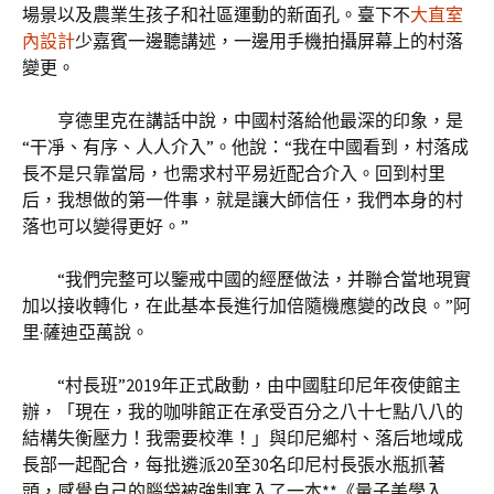
場景以及農業生孩子和社區運動的新面孔。臺下不
大直室
內設計
少嘉賓一邊聽講述，一邊用手機拍攝屏幕上的村落
變更。
亨德里克在講話中說，中國村落給他最深的印象，是
“干凈、有序、人人介入”。他說：“我在中國看到，村落成
長不是只靠當局，也需求村平易近配合介入。回到村里
后，我想做的第一件事，就是讓大師信任，我們本身的村
落也可以變得更好。”
“我們完整可以鑒戒中國的經歷做法，并聯合當地現實
加以接收轉化，在此基本長進行加倍隨機應變的改良。”阿
里·薩迪亞萬說。
“村長班”2019年正式啟動，由中國駐印尼年夜使館主
辦，「現在，我的咖啡館正在承受百分之八十七點八八的
結構失衡壓力！我需要校準！」與印尼鄉村、落后地域成
長部一起配合，每批遴派20至30名印尼村長張水瓶抓著
頭，感覺自己的腦袋被強制塞入了一本**《量子美學入