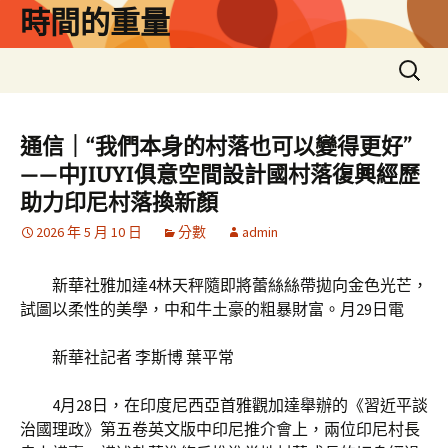
跳
時間的重量
至
主
搜
要
尋
內
關
容
鍵
通信｜“我們本身的村落也可以變得更好”
字:
——中JIUYI俱意空間設計國村落復興經歷
助力印尼村落換新顏
2026 年 5 月 10 日
分數
admin
新華社雅加達4林天秤隨即將蕾絲絲帶拋向金色光芒，
試圖以柔性的美學，中和牛土豪的粗暴財富。月29日電
新華社記者 李斯博 葉平常
4月28日，在印度尼西亞首雅觀加達舉辦的《習近平談
治國理政》第五卷英文版中印尼推介會上，兩位印尼村長