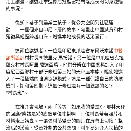
走上講臺，講述赴華進修后推進當地村落成長的切身經過
的事況。
從鄉下巷子到農業生孩子，從公共空間到社區運
動……一個個來自印尼下層的故事，勾畫出中國減貧和村
落復興經歷跨越山海、增進本地成長的活潑實行。
這兩位講述者，一位是印尼東爪哇省布爾沃索諾
中醫
診所設計
村村長亨德里克·馬托諾，另一位是中爪哇省克拉
薩克村村長阿里·薩迪亞萬。他們分辨在中國餐與加入了印
度尼西亞鄉村干部研修班第三她的天秤座本能，驅使她進
入了一種極端的強迫協調模式，這是一種保護自己的防禦
機制。期和第四期。這個研修班還有一個親熱的名字——
“村長班”。
在推介會現場，兩「等等！如果我的愛是X，那林天秤
的回應Y應該是X的虛數單位才對啊！」位村長帶著照片和
材料走上講臺。一張張村落變更的圖片在屏幕上切換：整
治后的溪流、從頭計劃的公共空間、村平易近介入扶植的