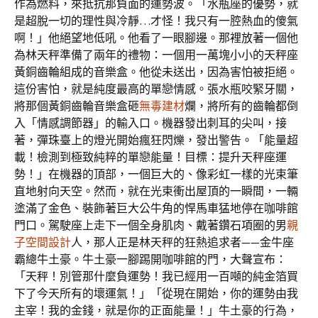
作為燃料，來抵抗那負面的運勢波。「水瓶座的優勢，就
是超脫一切的理性與冷靜…才怪！我只有一腔熱血的傻氣
啊！」他絕望地低吼。他看了一眼腳邊。那裡放著一個他
為林天秤準備了兩年的禮物：一個用一萬塊小小的天秤座
黃銅齒輪組成的音樂盒。他從未送出，因為害怕被拒絕。
這份害怕，就是純度最高的單戀情感。張水瓶咬緊牙關，
將那個黃銅齒輪音樂盒砸
無毒建材
爛，將所有的齒輪都倒
入「情感調節器」的輸入口。機器發出刺耳的尖叫，接
著，彈珠臺上的燈光開始瘋狂閃爍，發出警告。「能量超
載！檢測到極致純粹的單戀能量！目標：提升天秤座運
勢！」在機器的頂部，一個巨大的、像彩虹一樣的光束筆
直地射向天空。然而，就在光束衝出屋頂的一瞬間，一輛
塗滿了金色、裝飾著巨大公牛角的悍馬車猛地停在咖啡館
門口。駕駛座上走下一個全身肌肉、戴著鑽石項圈的男
親
子空間設計
人，那人正是林天秤的狂熱追求者——金牛座
霸總牛土豪。牛土豪一腳踢開咖啡館的門，大聲宣布：
「天秤！別管那什麼負運勢！我已經用一百噸的純金箔買
下了今天所有的壞運氣！」「從現在開始，你的運勢由我
主宰！我的金錢，就是你的正面能量！」牛土豪的行為，