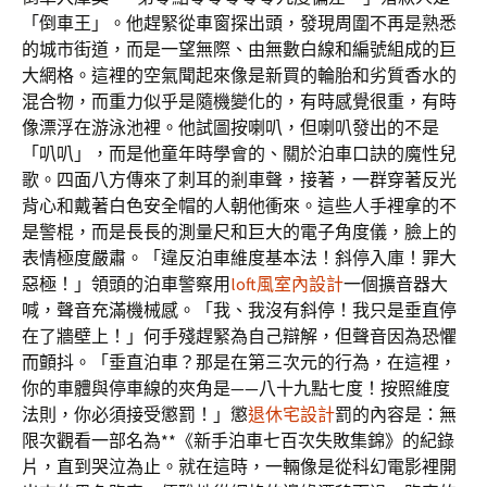
「倒車王」。他趕緊從車窗探出頭，發現周圍不再是熟悉
的城市街道，而是一望無際、由無數白線和編號組成的巨
大網格。這裡的空氣聞起來像是新買的輪胎和劣質香水的
混合物，而重力似乎是隨機變化的，有時感覺很重，有時
像漂浮在游泳池裡。他試圖按喇叭，但喇叭發出的不是
「叭叭」，而是他童年時學會的、關於泊車口訣的魔性兒
歌。四面八方傳來了刺耳的剎車聲，接著，一群穿著反光
背心和戴著白色安全帽的人朝他衝來。這些人手裡拿的不
是警棍，而是長長的測量尺和巨大的電子角度儀，臉上的
表情極度嚴肅。「違反泊車維度基本法！斜停入庫！罪大
惡極！」領頭的泊車警察用
loft風室內設計
一個擴音器大
喊，聲音充滿機械感。「我、我沒有斜停！我只是垂直停
在了牆壁上！」何手殘趕緊為自己辯解，但聲音因為恐懼
而顫抖。「垂直泊車？那是在第三次元的行為，在這裡，
你的車體與停車線的夾角是——八十九點七度！按照維度
法則，你必須接受懲罰！」懲
退休宅設計
罰的內容是：無
限次觀看一部名為**《新手泊車七百次失敗集錦》的紀錄
片，直到哭泣為止。就在這時，一輛像是從科幻電影裡開