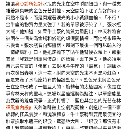
讓張
身心診所設計
水瓶的光束在空中瞬間扭曲，與一種夾
雜著銅臭味的金色光芒對撞。天空開始下起了荒謬的雨。
雨點不是水，而是閃耀著淚光的小小黃銅齒輪。「不行！
金牛座的物質力量太強了！我的單戀被汙染了！」張水瓶
大喊。他知道，如果牛土豪的物質力量勝出，林天秤將會
被困在一個充滿金錢和俗氣的虛假愛情裡，而他將永遠失
去機會。張水瓶看向那機器，還剩下最後一個可以輸入的
「情緒燃料」口。他迅速撕下了貼在他背後衣領上，那張
寫著「我就是個單戀傻瓜」的標籤，丟了進去。他必須用
自己最真實的「傻氣」去對抗金牛座的「霸氣」！調節器
再次發出轟鳴，這一次，射向天空的光束不再是彩虹色，
而是充滿了水瓶座特有的怪誕藍色**。藍色光束與金色光
芒在空中形成了一個巨大的、旋轉著的太極圖案，像是在
爭奪林天秤的靈魂。這場以星座運勢為賭注、以單戀能量
為武器的荒唐戰爭，正式打響了。藍色與金色的光芒在林
禪風室內設計
天秤咖啡館上空劇烈衝撞，創造出一個不斷
旋轉的怪異氣旋。和澆灌體系，牛土豪聽到要用最便宜的
鈔票換取水瓶座的眼淚，驚恐地大叫：「眼淚？那沒有市
值！我寧願用一棟別墅換！」更是一整套繚繞村平易近需