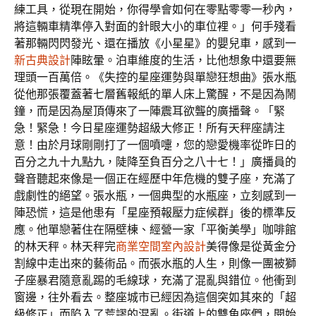
練工具，從現在開始，你得學會如何在零點零零一秒內，
將這輛車精準停入對面的針眼大小的車位裡。」何手殘看
著那輛閃閃發光、還在播放《小星星》的嬰兒車，感到一
新古典設計
陣眩暈。泊車維度的生活，比他想象中還要無
理頭一百萬倍。《失控的星座運勢與單戀狂想曲》張水瓶
從他那張覆蓋著七層舊報紙的單人床上驚醒，不是因為鬧
鐘，而是因為屋頂傳來了一陣震耳欲聾的廣播聲。「緊
急！緊急！今日星座運勢超級大修正！所有天秤座請注
意！由於月球剛剛打了一個噴嚏，您的戀愛機率從昨日的
百分之九十九點九，陡降至負百分之八十七！」廣播員的
聲音聽起來像是一個正在經歷中年危機的雙子座，充滿了
戲劇性的絕望。張水瓶，一個典型的水瓶座，立刻感到一
陣恐慌，這是他患有「星座預報壓力症候群」後的標準反
應。他單戀著住在隔壁棟、經營一家「平衡美學」咖啡館
的林天秤。林天秤完
商業空間室內設計
美得像是從黃金分
割線中走出來的藝術品。而張水瓶的人生，則像一團被獅
子座暴君隨意亂踢的毛線球，充滿了混亂與錯位。他衝到
窗邊，往外看去。整座城市已經因為這個突如其來的「超
級修正」而陷入了荒謬的混亂。街道上的雙魚座們，開始