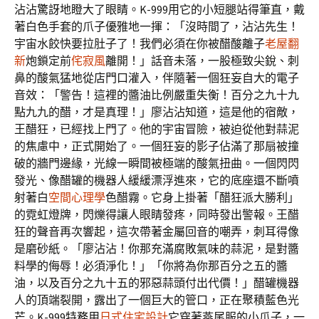
沾沾驚訝地瞪大了眼睛。K-999用它的小短腿站得筆直，戴
著白色手套的爪子優雅地一揮：「沒時間了，沾沾先生！
宇宙水餃快要拉肚子了！我們必須在你被醋酸離子
老屋翻
新
炮鎖定前
侘寂風
離開！」話音未落，一股極致尖銳、刺
鼻的酸氣猛地從店門口灌入，伴隨著一個狂妄自大的電子
音效：「警告！這裡的醬油比例嚴重失衡！百分之九十九
點九九的醋，才是真理！」廖沾沾知道，這是他的宿敵，
王醋狂，已經找上門了。他的宇宙冒險，被迫從他對蒜泥
的焦慮中，正式開始了。一個狂妄的影子佔滿了那扇被撞
破的牆門邊緣，光線一瞬間被極端的酸氣扭曲。一個閃閃
發光、像醋罐的機器人緩緩漂浮進來，它的底座還不斷噴
射著白
空間心理學
色醋霧。它身上掛著「醋狂派大勝利」
的霓虹燈牌，閃爍得讓人眼睛發疼，同時發出警報。王醋
狂的聲音再次響起，這次帶著金屬回音的嘲弄，刺耳得像
是磨砂紙。「廖沾沾！你那充滿腐敗氣味的蒜泥，是對醬
料學的侮辱！必須淨化！」「你將為你那百分之五的醬
油，以及百分之九十五的邪惡蒜頭付出代價！」醋罐機器
人的頂端裂開，露出了一個巨大的管口，正在聚積藍色光
芒。K-999特務用
日式住宅設計
它穿著燕尾服的小爪子，一