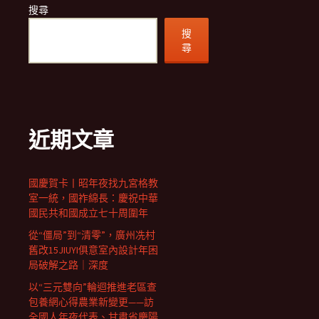
搜尋
搜
尋
近期文章
國慶賀卡丨昭年夜找九宮格教
室一統，國祚綿長：慶祝中華
國民共和國成立七十周圍年
從“僵局”到“清零”，廣州冼村
舊改15JIUYI俱意室內設計年困
局破解之路｜深度
以“三元雙向”輪迴推進老區查
包養網心得農業新變更——訪
全國人年夜代表、甘肅省慶陽