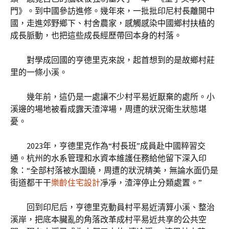
門》。到中國參訪進修。幾年來，一批批印尼村長離開中
國，走進郊野鄉下、村舍農家，感觸感染中國鄉村扶植的
成長脈動，也把這些成長經歷帶回本身的村落。
對學成回國的亨德里克來說，起首想到的是故鄉村莊
里的一條小溪。
幾年前，這仍是一處讓不少村平易近厭棄的處所。小
溪邊的場地被看成露天渣滓場，周遭的狀況衛生狀態堪
憂。
2023年，亨德里克作為“村長班”成員赴中國粹習交
通。杭州的水系管理和水資本維護任務給他留下深入印
象：“全部村落被水圍繞，周遭的狀況精美，無論水面仍是
街道都干干
樂齡住宅設計
凈凈，渣滓停止分類處置。”
回到印尼后，亨德里克動員村平易近清算小溪、整治
溪岸，把底本臟亂的角落改革成村平易近共享的公共空