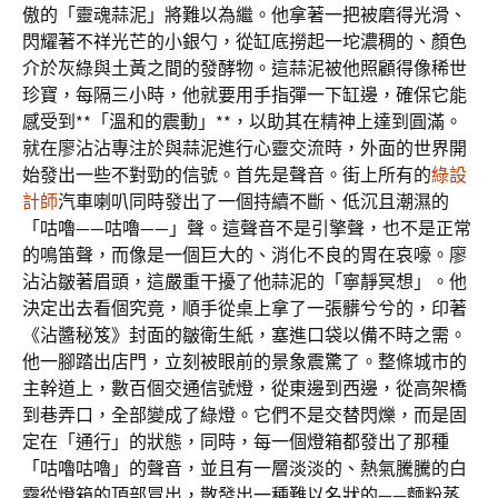
傲的「靈魂蒜泥」將難以為繼。他拿著一把被磨得光滑、
閃耀著不祥光芒的小銀勺，從缸底撈起一坨濃稠的、顏色
介於灰綠與土黃之間的發酵物。這蒜泥被他照顧得像稀世
珍寶，每隔三小時，他就要用手指彈一下缸邊，確保它能
感受到**「溫和的震動」**，以助其在精神上達到圓滿。
就在廖沾沾專注於與蒜泥進行心靈交流時，外面的世界開
始發出一些不對勁的信號。首先是聲音。街上所有的
綠設
計師
汽車喇叭同時發出了一個持續不斷、低沉且潮濕的
「咕嚕——咕嚕——」聲。這聲音不是引擎聲，也不是正常
的鳴笛聲，而像是一個巨大的、消化不良的胃在哀嚎。廖
沾沾皺著眉頭，這嚴重干擾了他蒜泥的「寧靜冥想」。他
決定出去看個究竟，順手從桌上拿了一張髒兮兮的，印著
《沾醬秘笈》封面的皺衛生紙，塞進口袋以備不時之需。
他一腳踏出店門，立刻被眼前的景象震驚了。整條城市的
主幹道上，數百個交通信號燈，從東邊到西邊，從高架橋
到巷弄口，全部變成了綠燈。它們不是交替閃爍，而是固
定在「通行」的狀態，同時，每一個燈箱都發出了那種
「咕嚕咕嚕」的聲音，並且有一層淡淡的、熱氣騰騰的白
霧從燈箱的頂部冒出，散發出一種難以名狀的——麵粉蒸