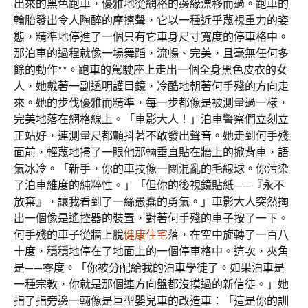
出來的黑色跑車，優雅地從網格的邊緣漂移而過。跑車的
輪胎發出令人陶醉的摩擦聲，它以一種近乎蔑視重力的姿
態，精準地停進了一個只有它車身尺寸寬度的停車格中。
那泊車的過程就像一場舞蹈，流暢、完美，且毫無任何多
餘的動作**。跑車的駕駛座上走出一個全身黑色皮衣的女
人，她戴著一副透明護目鏡，冷酷地朝著何手殘的方向走
來。她的步伐優雅而精準，每一步都像是被測量過一樣，
完美地落在網格線上。「車影大人！」泊車警察們立刻立
正站好，連測量尺都顫抖著不敢發出聲音。她走到何手殘
面前，輕蔑地掃了一眼他那輛垂直貼在牆上的掀背車，語
氣冰冷。「新手，你的車技像一團混亂的毛線球。你污染
了泊車維度的純粹性。」「但你的後視鏡貼紙——『永不
放棄』，讓我看到了一絲愚蠢的勇氣。」車影大人突然掏
出一個像是遙控器的裝置，對著何手殘的車子按了一下。
何手殘的車子從牆上脫
健康住宅
落，在空中旋轉了一百八
十度，穩穩地停在了地面上的一個停車格中。這次，夾角
是——零度。「你被分配給我的泊車學徒了。如果泊車是
一種宗教，你就是那個連方向盤都沒摸過的新信徒。」她
指了指旁邊一輛像是巨型嬰兒車的改造車：「這是你的訓