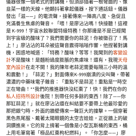
儀器很像一個老式的對講機，但頂部插著一根彎曲的、像
韭菜一樣的天線。他顫抖著拿起儀器，按下通話鈕。儀器
發出「滋——」的電流聲，接著傳來一陣高八度、急促且
充滿養生焦慮的聲音。「喂！是廖沾沾嗎！快接聽！這裡
是 K-999！宇宙水餃聯盟特級特務！你那邊是不是已經聞
到宇宙級的酸味了？我們需要你的蒜泥！你被徵召了！馬
上！」廖沾沾的耳朵被這聲音震得嗡嗡作響，他捏著對講
機，困惑地喊道：「特務？酸味？等等！我聞到的
客變設
計
不是酸味！是麵粉過度膨脹的焦慮味！還有，我現
天母
室內設計
在走不開！我的陳年老蒜泥需要每隔三小時的溫
和震動！」「蒜泥？」對面傳來K-999崩潰的尖叫聲，帶著
濃濃的中藥味電子雜音：「重點不是蒜泥！重點是**時空
正在彎曲！**我們的推進器快沒紅棗了！快！我們在你的
私人招待所設計
後院！別帶任何多餘的東西！除了——你
那缸蒜泥！」就在廖沾沾還在糾結要不要帶上他最珍愛的
那把銀勺時，外面的牆壁傳來一聲巨大的撞擊。一個穿著
黑色燕尾服、戴著太陽眼鏡的太空吉娃娃，正從牆上的破
洞鑽進來。它的背上揹著一個像是小型瓦斯桶的東西，桶
上用毛筆寫著「極品紅棗枸杞燃料」。「你怎麼——」廖