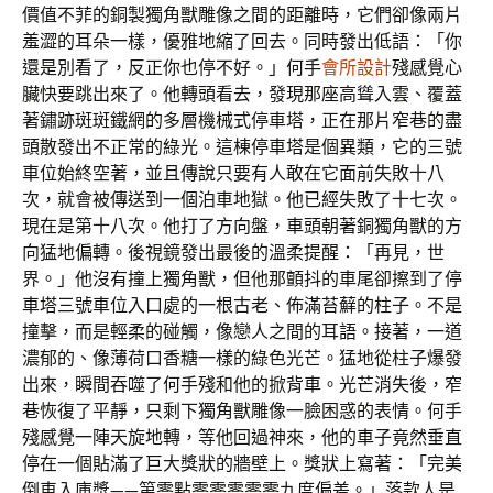
價值不菲的銅製獨角獸雕像之間的距離時，它們卻像兩片
羞澀的耳朵一樣，優雅地縮了回去。同時發出低語：「你
還是別看了，反正你也停不好。」何手
會所設計
殘感覺心
臟快要跳出來了。他轉頭看去，發現那座高聳入雲、覆蓋
著鏽跡斑斑鐵網的多層機械式停車塔，正在那片窄巷的盡
頭散發出不正常的綠光。這棟停車塔是個異類，它的三號
車位始終空著，並且傳說只要有人敢在它面前失敗十八
次，就會被傳送到一個泊車地獄。他已經失敗了十七次。
現在是第十八次。他打了方向盤，車頭朝著銅獨角獸的方
向猛地偏轉。後視鏡發出最後的溫柔提醒：「再見，世
界。」他沒有撞上獨角獸，但他那顫抖的車尾卻擦到了停
車塔三號車位入口處的一根古老、佈滿苔蘚的柱子。不是
撞擊，而是輕柔的碰觸，像戀人之間的耳語。接著，一道
濃郁的、像薄荷口香糖一樣的綠色光芒。猛地從柱子爆發
出來，瞬間吞噬了何手殘和他的掀背車。光芒消失後，窄
巷恢復了平靜，只剩下獨角獸雕像一臉困惑的表情。何手
殘感覺一陣天旋地轉，等他回過神來，他的車子竟然垂直
停在一個貼滿了巨大獎狀的牆壁上。獎狀上寫著：「完美
倒車入庫獎——第零點零零零零零九度偏差。」落款人是