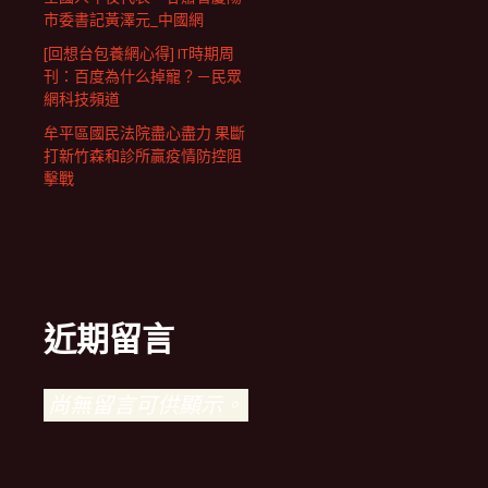
市委書記黃澤元_中國網
[回想台包養網心得] IT時期周
刊：百度為什么掉寵？－民眾
網科技頻道
牟平區國民法院盡心盡力 果斷
打新竹森和診所贏疫情防控阻
擊戰
近期留言
尚無留言可供顯示。