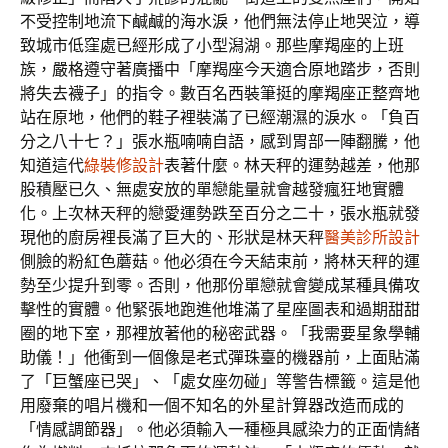
不受控制地流下鹹鹹的海水淚，他們無法停止地哭泣，導
致城市低窪處已經形成了小型潟湖。那些摩羯座的上班
族，嚴格遵守著廣播中「摩羯座今天適合原地踏步，否則
將失去襪子」的指令。數百名西裝筆挺的摩羯座正整齊地
站在原地，他們的鞋子裡裝滿了已經潮濕的淚水。「負百
分之八十七？」張水瓶喃喃自語，感到胃部一陣翻騰，他
知道這代
綠裝修設計
表著什麼。林天秤的運勢越差，他那
股積壓已久、無處安放的單戀能量就會越發瘋狂地實體
化。上次林天秤的戀愛運勢跌至百分之二十，張水瓶就發
現他的廚房裡長滿了巨大的、形狀是林天秤
醫美診所設計
側臉的粉紅色蘑菇。他必須在今天結束前，將林天秤的運
勢至少提升到零。否則，他那份單戀就會變成某種具備攻
擊性的實體。他緊張地跑進他堆滿了星座圖表和過期甜甜
圈的地下室，那裡放著他的秘密武器。「我需要星象學輔
助儀！」他衝到一個像是老式彈珠臺的機器前，上面貼滿
了「巨蟹座已哭」、「處女座勿碰」等警告標籤。這是他
用廢棄的唱片機和一個不知名的外星計算器改造而成的
「情感調節器」。他必須輸入一種極具感染力的正面情緒