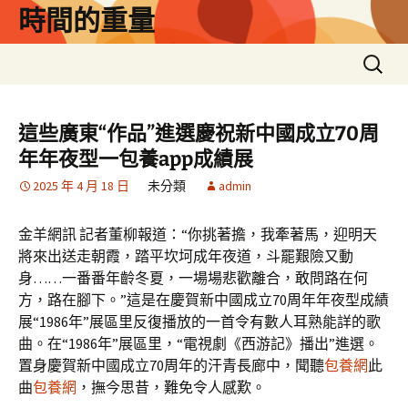
跳
時間的重量
至
主
搜
要
尋
內
關
容
鍵
這些廣東“作品”進選慶祝新中國成立70周
字:
年年夜型一包養app成績展
2025 年 4 月 18 日
未分類
admin
金羊網訊 記者董柳報道：“你挑著擔，我牽著馬，迎明天
將來出送走朝霞，踏平坎坷成年夜道，斗罷艱險又動
身……一番番年齡冬夏，一場場悲歡離合，敢問路在何
方，路在腳下。”這是在慶賀新中國成立70周年年夜型成績
展“1986年”展區里反復播放的一首令有數人耳熟能詳的歌
曲。在“1986年”展區里，“電視劇《西游記》播出”進選。
置身慶賀新中國成立70周年的汗青長廊中，聞聽
包養網
此
曲
包養網
，撫今思昔，難免令人感歎。