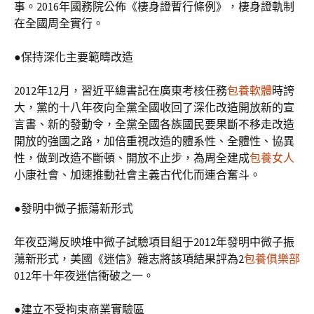
事。2016年國務院公佈《棲身證暫行條例》，棲身證軌制
在全國周全實行。
●保持深化主要範疇改造
2012年12月，習近平總書記在廣東考核任務
包養軟體
時誇
大，黨的十八年夜向全黨全國收回了深化改造開放新的宣
言書、新的發動令，全黨全國各族國民要果斷不移走改造
開放的強國之路，加倍重視改造的體系性、全體性、協異
性，做到改造不斷頓、開放不止步，為周全建成
包養女人
小康社會、加速推動社會主義古代化而連合奮斗。
●發明中微子振蕩新形式
年夜亞灣反映堆中微子試驗項目組于2012年發明中微子振
蕩新形式，美國《迷信》雜志將該項結果評為2
包養俱樂部
012年十年夜迷信衝破之一。
●建立不受拘束商業實驗區