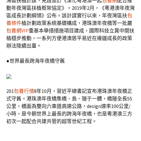
灣區扶植計謀，見證簽訂《深化粵港澳一起
包養網
配合推
動年夜灣區扶植框架協定》。2019年2月，《粵港澳年夜灣
區成長計劃綱領》公布。該計謀實行以來，年夜灣區扶
包
養條件
植計劃政策系統基礎構成，港珠澳年夜橋等一批嚴
包養網VIP
重基本舉措措施項目建成，國際科技立異中間扶
植穩步推動，一系列方便港澳居平易近在邊疆成長的政策
辦法陸續出臺。
●世界最長跨海年夜橋守舊
201
包養行情
8年10月，習近平總書記宣布港珠澳年夜橋正
式守舊。港珠澳年夜橋集橋、島、隧于一體，橋隧全長55
公里，橋面為雙向六車道高速公路，design速率100公里/
小時，是今朝世界上最長的跨海年夜橋，也是粵港澳三方
初次一起配合共建共管的超等世紀工程。