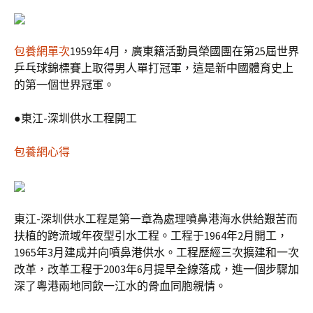
包養網單次
1959年4月，廣東籍活動員榮國團在第25屆世界
乒乓球錦標賽上取得男人單打冠軍，這是新中國體育史上
的第一個世界冠軍。
●東江-深圳供水工程開工
包養網心得
東江-深圳供水工程是第一章為處理噴鼻港海水供給艱苦而
扶植的跨流域年夜型引水工程。工程于1964年2月開工，
1965年3月建成并向噴鼻港供水。工程歷經三次擴建和一次
改革，改革工程于2003年6月提早全線落成，進一個步驟加
深了粵港兩地同飲一江水的骨血同胞親情。