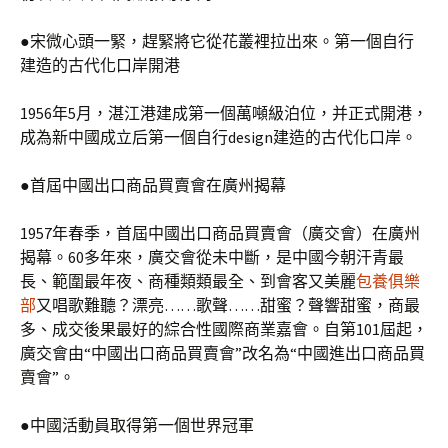
●宋微心頭一緊，趕緊將它從花叢裡拉出來。第一個自行
建造的古代化口岸開港
1956年5月，湛江港建成第一個萬噸級泊位，并正式開港，
成為新中國成立后第一個自行design建造的古代化口岸。
●首屆中國出口商品買賣會在廣州揭幕
1957年春季，首屆中國出口商品買賣會（廣交會）在廣州
揭幕。60多年來，廣交會從未中斷，是中國今朝汗青最
長、範圍最年夜、商種類類最全、到會客又美麗
包養俱樂
部
又唱歌難聽？漂亮……歌聲……甜蜜？聲響甜蜜，商最
多、成交後果最好的綜合性國際商業嘉會。自第101屆起，
廣交會由“中國出口商品買賣會”改名為“中國進出口商品買
賣會”。
●中國活動員取得第一個世界冠軍