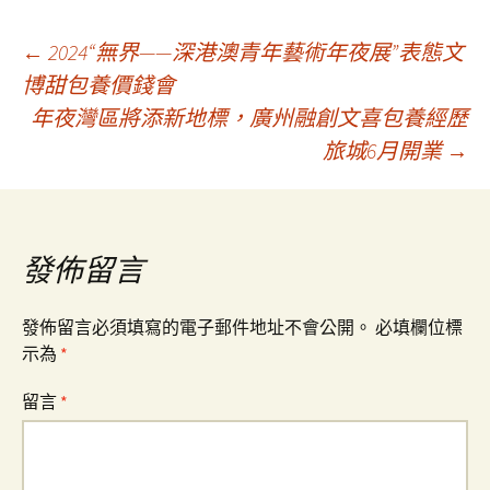
文
←
2024“無界——深港澳青年藝術年夜展”表態文
博甜包養價錢會
年夜灣區將添新地標，廣州融創文喜包養經歷
章
旅城6月開業
→
導
覽
發佈留言
發佈留言必須填寫的電子郵件地址不會公開。
必填欄位標
示為
*
留言
*