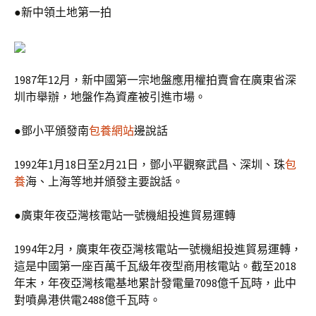
●新中領土地第一拍
1987年12月，新中國第一宗地盤應用權拍賣會在廣東省深
圳市舉辦，地盤作為資產被引進市場。
●鄧小平頒發南
包養網站
邊說話
1992年1月18日至2月21日，鄧小平觀察武昌、深圳、珠
包
養
海、上海等地并頒發主要說話。
●廣東年夜亞灣核電站一號機組投進貿易運轉
1994年2月，廣東年夜亞灣核電站一號機組投進貿易運轉，
這是中國第一座百萬千瓦級年夜型商用核電站。截至2018
年末，年夜亞灣核電基地累計發電量7098億千瓦時，此中
對噴鼻港供電2488億千瓦時。