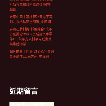
打新竹森和診所贏疫情防控阻
擊戰
詩意中國丨荔枝驛路蜀道不再
到九宮格私密空間難_中國網
廣州石牌村擬“拆整結合”改革
計劃撤除OSDER奧斯德汽車零
件10.3萬平方米村平易近室第
與集體物業
圖片故事｜巴西“甜心查包養網
莫小龍”的工夫之道_中國網
近期留言
尚無留言可供顯示。