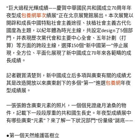
“巨大過程光輝成績——慶賀中華國民共和國成立70周年年
夜型成
包養網單次
績展”正在北京展覽館展出。本次展覽以
開辟和成長中國特點社會主義途徑、扶植社會主義古代化
國度為主題，以紀年體為時光主線，共設定design了5個部
門，并表現歷次黨代會和主要中心全會、五年計劃（打
算）等方面的跨段主線，選擇150個“新中國第一”停止展
現，全方位、平面化展現了新中國成立70年來各範疇的成
長成績。
記者觀賞清楚到，新中國成立后多項與廣東有關的成績尤
其是改造開放以來廣東創下的多個“第一”進選
包養網
年夜
型成績展。
一張張飽含廣東元素的照片，一個個見證歲月滄桑的物
件，記載下一段段厚重的共和國生長史。年夜型成績展中
有哪些廣東“元素”？來了解一下狀況部門“份量級”謎底——
●第一個天然維護區樹立