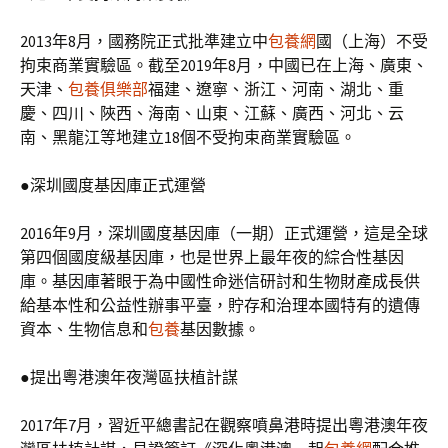
2013年8月，國務院正式批準建立中
包養網
國（上海）不受
拘束商業實驗區。截至2019年8月，中國已在上海、廣東、
天津、
包養俱樂部
福建、遼寧、浙江、河南、湖北、重
慶、四川、陜西、海南、山東、江蘇、廣西、河北、云
南、黑龍江等地建立18個不受拘束商業實驗區。
●深圳國度基因庫正式運營
2016年9月，深圳國度基因庫（一期）正式運營，這是全球
第四個國度級基因庫，也是世界上最年夜的綜合性基因
庫。基因庫著眼于為中國性命迷信研討和生物財產成長供
給基本性和公益性辦事平臺，貯存和治理本國特有的遺傳
資本、生物信息和
包養
基因數據。
●提出粵港澳年夜灣區扶植計謀
2017年7月，習近平總書記在觀察噴鼻港時提出粵港澳年夜