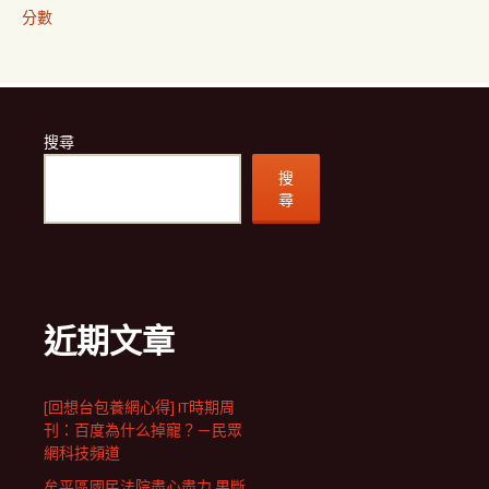
分數
搜尋
搜
尋
近期文章
[回想台包養網心得] IT時期周
刊：百度為什么掉寵？－民眾
網科技頻道
牟平區國民法院盡心盡力 果斷