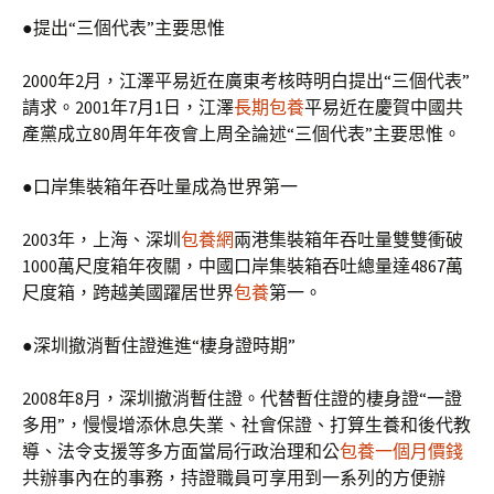
●提出“三個代表”主要思惟
2000年2月，江澤平易近在廣東考核時明白提出“三個代表”
請求。2001年7月1日，江澤
長期包養
平易近在慶賀中國共
產黨成立80周年年夜會上周全論述“三個代表”主要思惟。
●口岸集裝箱年吞吐量成為世界第一
2003年，上海、深圳
包養網
兩港集裝箱年吞吐量雙雙衝破
1000萬尺度箱年夜關，中國口岸集裝箱吞吐總量達4867萬
尺度箱，跨越美國躍居世界
包養
第一。
●深圳撤消暫住證進進“棲身證時期”
2008年8月，深圳撤消暫住證。代替暫住證的棲身證“一證
多用”，慢慢增添休息失業、社會保證、打算生養和後代教
導、法令支援等多方面當局行政治理和公
包養一個月價錢
共辦事內在的事務，持證職員可享用到一系列的方便辦