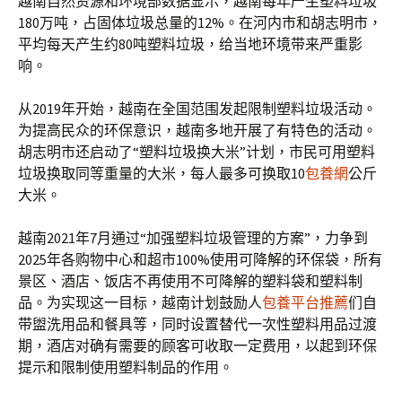
越南自然资源和环境部数据显示，越南每年产生塑料垃圾
180万吨，占固体垃圾总量的12%。在河内市和胡志明市，
平均每天产生约80吨塑料垃圾，给当地环境带来严重影
响。
从2019年开始，越南在全国范围发起限制塑料垃圾活动。
为提高民众的环保意识，越南多地开展了有特色的活动。
胡志明市还启动了“塑料垃圾换大米”计划，市民可用塑料
垃圾换取同等重量的大米，每人最多可换取10
包養網
公斤
大米。
越南2021年7月通过“加强塑料垃圾管理的方案”，力争到
2025年各购物中心和超市100%使用可降解的环保袋，所有
景区、酒店、饭店不再使用不可降解的塑料袋和塑料制
品。为实现这一目标，越南计划鼓励人
包養平台推薦
们自
带盥洗用品和餐具等，同时设置替代一次性塑料用品过渡
期，酒店对确有需要的顾客可收取一定费用，以起到环保
提示和限制使用塑料制品的作用。