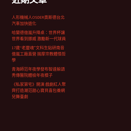
人形機械人OSDER奧斯德台北
汽車加快退化
哈蘭德億嵐升降桌：世界杯讓
世界看到挪威 激勵新一代球員
17歲“老靈魂”文科生鉆研南音
億嵐工廠直營 揣摩宗教體悟哲
學
青海師范年夜學發布智達躲語
秀傳醫院體檢年夜模子
《私家第宅》開演 戲劇紅人聚
齊打造潮范甜心寶貝喜包養網
兒舞臺劇