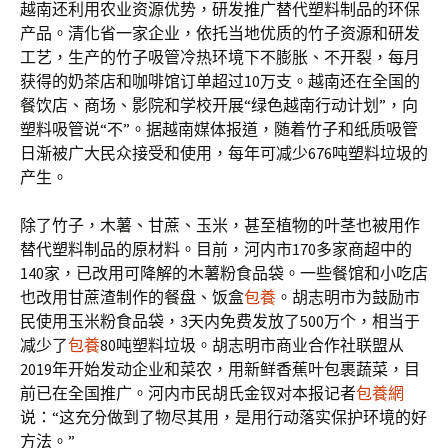
越南还利用农业资源优势，研发推广替代塑料制品的环保
产品。清化省一家企业，依托当地优质的竹子资源和研发
工艺，生产的竹子吸管冷热环境下不膨胀、不开裂，每月
获得的奶茶店和咖啡馆订单超过10万支。越南还在全国的
餐饮店、商场、影院和学校开展“绿色越南行动计划”，向
塑料吸管说“不”。据越南媒体报道，随着竹子和纸质吸管
日渐被广大民众接受和使用，每年可减少676吨塑料垃圾的
产生。
除了竹子，木薯、甘蔗、玉米，甚至植物的叶茎也被用作
替代塑料制品的原材料。目前，河内市170多家商超中的
140家，已改用可降解的木薯粉食品袋。一些餐馆和小吃店
也改用甘蔗渣制作的餐盘、饭盒
包養
。胡志明市为鼓励市
民使用玉米粉食品袋，3天内免费发放了500万个，相当于
减少了
包養
80吨塑料垃圾。胡志明市商业合作社联盟从
2019年开始发动企业和菜农，用新鲜香蕉叶包裹蔬菜，目
前已在全国推广。河内市民胡氏金钗对本报记者
包養網
说：“这充分做到了物尽其用，是用行动落实保护环境的好
方法。”