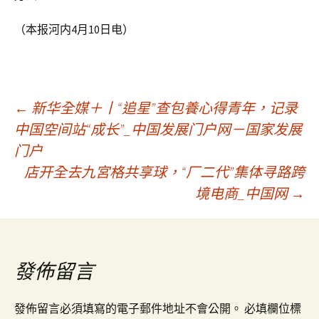
（本报河内4月10日电）
文
←
新华全媒＋丨“追星”查包養心得青年，记录
中国空间站“成长”_中国发展门户网－国家发展
门户
章
店开全去九宮格共享球，“厂二代”集体寻路跨
境电商_中国网
→
導
覽
發佈留言
發佈留言必須填寫的電子郵件地址不會公開。
必填欄位標