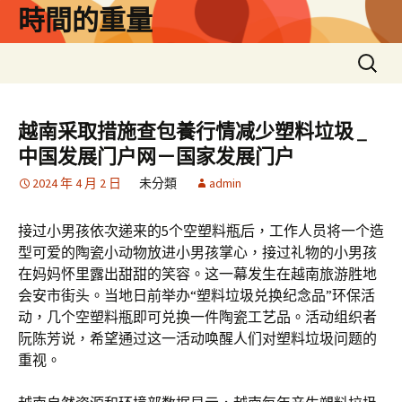
跳
時間的重量
至
主
搜
要
尋
內
關
容
鍵
越南采取措施查包養行情减少塑料垃圾 _
字:
中国发展门户网－国家发展门户
2024 年 4 月 2 日
未分類
admin
接过小男孩依次递来的5个空塑料瓶后，工作人员将一个造
型可爱的陶瓷小动物放进小男孩掌心，接过礼物的小男孩
在妈妈怀里露出甜甜的笑容。这一幕发生在越南旅游胜地
会安市街头。当地日前举办“塑料垃圾兑换纪念品”环保活
动，几个空塑料瓶即可兑换一件陶瓷工艺品。活动组织者
阮陈芳说，希望通过这一活动唤醒人们对塑料垃圾问题的
重视。