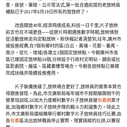
查、掛號、筆錄、公示等法式,第一批合適前提的老放映員
補貼已于2017年6月19日所有的發放終了。
改造開放40年,經濟飛速成長,科技一日千里,片子放映
前言也在不竭更迭——從膠片時期邁進數字時期,放映情勢
從活動放映走向定點放映。新快報記者清楚到,往年,廣州市
級投進經費,在7個有鄉村的區(白云、黃埔、花都、番禺、
南沙、從化、增城)各建立1個固定放映點。今朝廣州市各
區已建固定放映點16個,分辨設于行政村文明站、鎮街或社
區影劇院、廠區、區藏書樓等場合。今朝各放映點已基礎
完成扶植并陸續投進應用。
片子裝備進級了,放映場合更好了,放映員的營業本質也
得跟進晉陞。為此,市文廣新局每年城市不按期展開相干的
營業培訓班,以加大力度鄉村數字片子放映員營
包養網
業才
能,加強鄉村數字片子放映步隊的戰斗力和凝集力。除此之
外,市文廣新局還組織舉行鄉村數字片子放映員技巧比賽,由
各
包養
區派出放映職員停止實際、現實操縱的比拼,以賽促