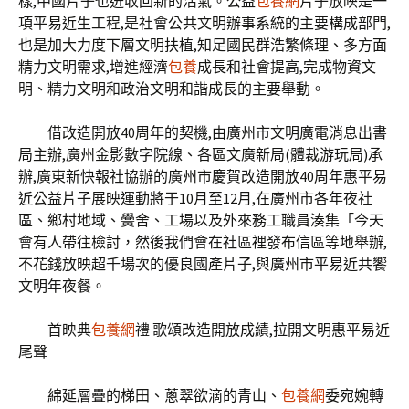
樣,中國片子也迸收回新的活氣。公益
包養網
片子放映是一
項平易近生工程,是社會公共文明辦事系統的主要構成部門,
也是加大力度下層文明扶植,知足國民群浩繁條理、多方面
精力文明需求,增進經濟
包養
成長和社會提高,完成物資文
明、精力文明和政治文明和諧成長的主要舉動。
借改造開放40周年的契機,由廣州市文明廣電消息出書
局主辦,廣州金影數字院線、各區文廣新局(體裁游玩局)承
辦,廣東新快報社協辦的廣州市慶賀改造開放40周年惠平易
近公益片子展映運動將于10月至12月,在廣州市各年夜社
區、鄉村地域、黌舍、工場以及外來務工職員湊集「今天
會有人帶往檢討，然後我們會在社區裡發布信區等地舉辦,
不花錢放映超千場次的優良國產片子,與廣州市平易近共饗
文明年夜餐。
首映典
包養網
禮 歌頌改造開放成績,拉開文明惠平易近
尾聲
綿延層疊的梯田、蔥翠欲滴的青山、
包養網
委宛婉轉