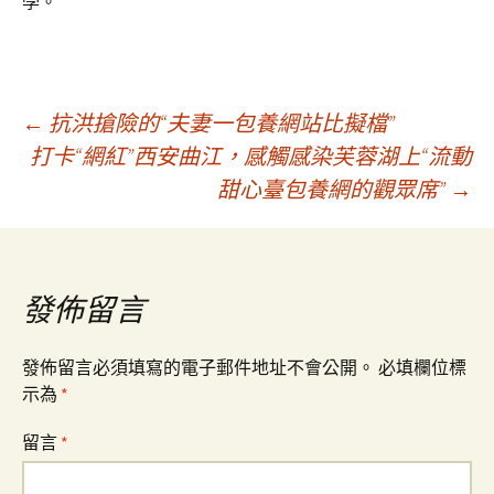
學。
文
←
抗洪搶險的“夫妻一包養網站比擬檔”
打卡“網紅”西安曲江，感觸感染芙蓉湖上“流動
甜心臺包養網的觀眾席”
→
章
導
發佈留言
覽
發佈留言必須填寫的電子郵件地址不會公開。
必填欄位標
示為
*
留言
*