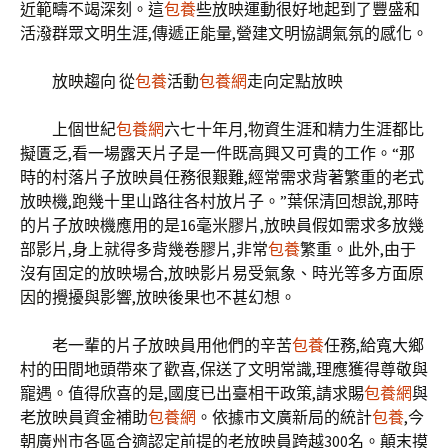
近範疇不竭深刻。這
包養
些放映運動很好地起到了豐盛和
活潑群眾文明生涯,傳遞正能量,營建文明協調氣氛的感化。
放映趨向 從
包養
活動
包養網
走向定點放映
上個世紀
包養網
六七十年月,物資生涯和精力生涯都比
擬匱乏,看一場露天片子是一件既高興又可貴的工作。“那
時的村落片子放映員任務很艱難,經常需求背著繁重的老式
放映機,跑幾十里山路往各村放片子。”葉保清回想說,那時
的片子放映機應用的是16毫米膠片,放映員假如需求多放幾
部影片,身上就得多背幾卷膠片,非常
包養
繁重。此外,由于
沒有固定的放映場合,放映影片易受氣象、時光等多方面原
因的攪擾與影響,放映後果也不甚幻想。
老一輩的片子放映員用他們的辛苦
包養
任務,給寬大鄉
村的田間地頭帶來了歡喜,保送了文明常識,理應獲得尊敬與
寵遇。值得欣喜的是,國度已出臺相干政策,請求賜
包養網
與
老放映員資金補助
包養網
。依據市文廣新局的統計
包養
,今
朝廣州市各區合適認定前提的老放映員跨越300名。顛末摸