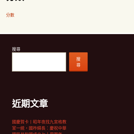
分數
搜尋
搜
尋
近期文章
國慶賀卡丨昭年夜找九宮格教
室一統，國祚綿長：慶祝中華