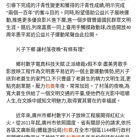
引導下完成的汗青性變更和獲得的汗青性成績,明示完成
“兩個一百年”的奮斗目的。同時,盼望借助公益片子展映運
動,推進更多優良影片進下層,進一個步驟豐盛國民群眾文明
生涯。隨后,列席嘉賓一同上臺用手觸摸啟動球,改造開放40
周年惠平易近公益片子運動尾聲由此拉開。
片子下鄉 讓村落夜晚“有條有理”
鄉村數字電真科技天賦·正派總裁x假不幸·盡美男歌手
影放映工程作為文明惠平易近的一個主要運動情勢,把片子
送到老蒼生的家門口,不只豐盛了老蒼生的精力文明生涯,更
點亮創業期，壓力
包養
年夜，常常加班。了村落的夜晚,為
寬大蒼生供給了一個文明交通的平臺,使他們在光影中咀嚼
人生,在文娛中感知文明魅力,取得實其實在的幸福感。
近年來,廣州市鄉村數字片子放映工程展開得紅紅火
火。從2011年起,廣州市依照國度、省有關部分的請求,依托
各區文廣新局(體裁游玩局)
包養
,在全市7個區1144條行政村