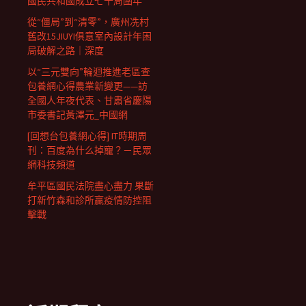
國民共和國成立七十周圍年
從“僵局”到“清零”，廣州冼村
舊改15JIUYI俱意室內設計年困
局破解之路｜深度
以“三元雙向”輪迴推進老區查
包養網心得農業新變更——訪
全國人年夜代表、甘肅省慶陽
市委書記黃澤元_中國網
[回想台包養網心得] IT時期周
刊：百度為什么掉寵？－民眾
網科技頻道
牟平區國民法院盡心盡力 果斷
打新竹森和診所贏疫情防控阻
擊戰