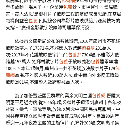
展開鄉村數字片子放映工程,
包養網
多年來均保持每村每月
至多放映一場片子。“‘企業運
包養
營、市場運作、當局購
置、農人沾恩’是鄉村片子放映工程的基礎成長思緒,在當局
領導與監管
包養
下,院線公司為影片放映供給片源與技巧的
支撐。”廣州金影數字院線總司理葉保清說。
依據市文廣新局公布的數據顯示,2016年廣州市不花錢
放映數字片子17672場,不雅影人數跨越
包養網
201萬人
次;2017年不花錢放映數字片子1
包養網
7304場,不雅影人數
跨越153萬人次,鄉村數字片
包養
子放映義務
包養
籠罩率達
100%。本年1到9月,廣州市一共不花錢放映數字片子129
包
養網
89場,不雅影人數近100萬人次,此中面向外來務工職員
放映2981場,不雅影人數跨越41萬人次。
為了加倍豐盛國民群眾的業余文明生涯
包養網
,晉陞文
明惠平易近力度,從2015年起,公益片子還深刻廣州市各年夜
社區、黌舍、軍隊等地,放映以留念中國國民抗克服利、中
國共產黨成立95周年暨赤軍長征成功80周年、建軍90周年
暨迎十九年夜為主題的主旋律片子,算計203場,文明惠平易