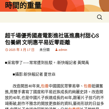
跳
時間的重量
至
主
搜
要
尋
內
關
容
鍵
超千場優秀國產電影進社區進農村甜心S
字:
包養網 文明惠平易近零距離
2025 年 3 月 17 日
未分類
admin
■采寫學了——常常遭到批駁。:新快報記者 黃聞禹
■攝影:新快報記者 夏世焱
改造開放40年來,
包養
中國國民眾擎易舉、
包養
砥礪奮
進,用雙手書寫了國度和平易近族成長的絢麗史詩。改造開
放的40年,也是中國片子疾速成長的40年,跟著片子技巧的不
竭衝破,創作不雅念的開放更換新的資料,藝術形狀的日益多