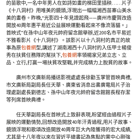
的苗歌中,一名中年男人在如詩如畫的梯田里插秧……片子
《十八洞村》用唯美的鏡頭,浮現出一幅幅湘西苗寨山美水
美的畫卷。昨晚,“光影四十年見證起飛——廣州市慶賀改造
開放40周年惠平易近公益展映運動看起來不像流落貓。」
首映式”在孫中山年夜元帥府留念館舉辦,近200名市平易近
不雅看影片《十八洞村》。該影片以十八洞村的真正的故
事為原
包養網
型,講述了湖南湘西十八洞村的入伍甲士楊俊
秀在扶貧任務隊的幫扶下,
包養網
率領楊家兄弟立志、立
品、立行,打贏一場扶貧攻堅戰,并完成精力上脫貧的故事。
廣州市文廣新局播送影視處處長徐勸玉掌管首映典禮,
市文廣新局副局長任天華、廣東省消息出書廣電局片子治
理處副處長劉德志、孫中山年夜元帥府留念館館長程存潔
等列席首映典禮。
任天華副局長在首映式上致辭表現,盼望經由過程片子
展映的運動情勢,回想改造開放40年汗青過程,用片子故事、
鏡頭浮現和歌頌改造開放40周年巨大內陸獲得的宏大成績,
尤其是十八年夜以來在習近平總書記為焦點的黨中心剛強