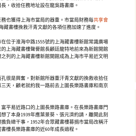
組長，收拾任務地址設在龍吳路書庫。
任務也獲得上海市當局的器重。市當局財務每
共享會
上海藏書樓挽救汗青文獻的各項任務加速了進度。
上海市在位于淮海中路1555號的上海藏書樓新館常識廣場
京的上海藏書樓聲譽館長顧廷龍特地前來為新館開館
樓之列的上海藏書樓新館開館成為上海市平易近文明
面孔很是興奮，對新館所器重汗青文獻的挽救收拾任
第三天，顧老就約我一路前去上圖長樂路書庫和南京
、富平易近路口的上圖長樂路書庫。在長樂路書庫門
想了本身1939年應葉景葵、張元濟約請，離開此刻
擔負總干事，1952年合眾藏書樓募捐市當局改稱汗
藏書樓長樂路書庫的近60年成長過程。