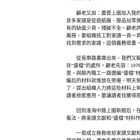
顧老又說：盡管上圖加入我
良多家譜是從造紙廠、廢品站等
有的缺面少頁，殘破不全。顧老
萬冊，要組織技工對家譜一頁一
找到需求的家譜，這個義務很重
從長樂路書庫出來，我們又
存“盛檔”的處所。顧老先容：19
里，與館內職工一路選編“盛檔”
編后的材料就堆放在旁邊，明天
了，提出組織人力將這些材料上
讀者檢索應用，要讓讀者找獲得
回到淮海中路上圖新館后，
看法，將家譜文獻和“盛檔”材料
一是成立挽救收拾家譜文獻和