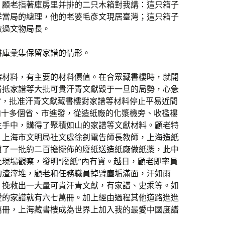
。顧老指著庫房里并排的二只木箱對我講：這只箱子
洋當局的總理，他的老婆毛彥文現居臺灣；這只箱子
做過文物局長。
書庫彙集保留家譜的情形。
案材料，有主要的材料價值。在合眾藏書樓時，就開
看抵家譜等大批可貴汗青文獻毀于一旦的局勢，心急
”，批准汗青文獻藏書樓對家譜等材料停止平易近間
向十多個省、市進發，從造紙廠的化漿機旁、收襤褸
生手中，購得了聚積如山的家譜等文獻材料。顧老特
許，上海市文明局社文處徐釗電告師長教師，上海造紙
買了一批約二百擔擺佈的廢紙送造紙廠做紙漿，此中
現場觀察，發明“廢紙”內有寶。越日，顧老即率員
的渣滓堆，顧老和任務職員掉臂塵垢滿面，汗如雨
，挽救出一大量可貴汗青文獻，有家譜、史乘等。如
愛的家譜就有六七萬冊。加上經由過程其他道路進進
萬冊，上海藏書樓成為世界上加入我的最愛中國度譜