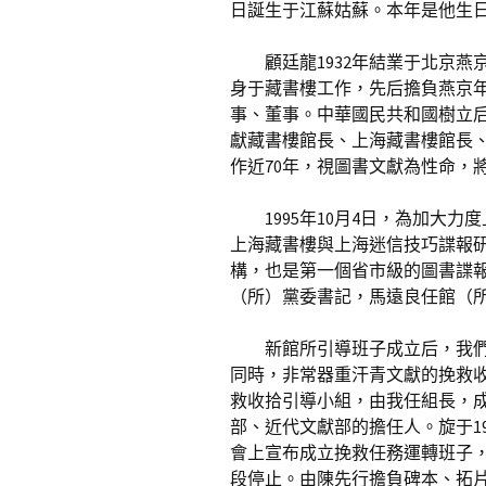
日誕生于江蘇姑蘇。本年是他生日
顧廷龍1932年結業于北京
身于藏書樓工作，先后擔負燕京
事、董事。中華國民共和國樹立
獻藏書樓館長、上海藏書樓館長
作近70年，視圖書文獻為性命，
1995年10月4日，為加大
上海藏書樓與上海迷信技巧諜報
構，也是第一個省市級的圖書諜
（所）黨委書記，馬遠良任館（
新館所引導班子成立后，我
同時，非常器重汗青文獻的挽救收拾
救收拾引導小組，由我任組長，
部、近代文獻部的擔任人。旋于1
會上宣布成立挽救任務運轉班子
段停止。由陳先行擔負碑本、拓