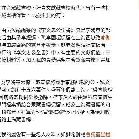
了在合眾藏書樓、汗青文獻藏書樓時代，曾有一些社
托藏書樓保管。比擬主要的有：
：由吳汝綸編纂的《李文忠公全書》只是李鴻章的部
先后由其子李經邁、孫李國超保留在上海西嶽路
瑜伽
搬進重慶南路的震旦年夜學。顧老發明這批文稿有三
發行的《李文忠公全書》中，有主要的文獻價值，于
文稿材料等，加入我的最愛保留在合眾藏書樓，并加
作為李鴻章幕僚，盛宣懷將經手事務記載的公、私文
豐盛，約有十五六萬件。盛暮年假寓上海，“盛宣懷檔
年，因筑路盛氏祠堂被撤除，盛家后人經由過程盛宣懷生
部門檔案捐給合眾藏書樓保留，成為上海藏書樓的可
976年，打算對“盛宣懷檔案”停止收拾，為便利收
西路上海藏書樓。
入我的最愛有一些名人材料，如熊希齡檔
會議室出租