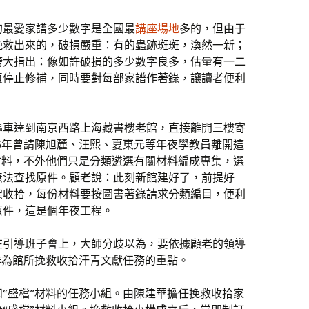
的最愛家譜多少數字是全國最
講座場地
多的，但由于
挽救出來的，破損嚴重：有的蟲跡斑斑，渙然一新；
誇大指出：像如許破損的多少數字良多，估量有一二
頁停止修補，同時要對每部家譜作著錄，讓讀者便利
。
驅車達到南京西路上海藏書樓老館，直接離開三樓寄
76年曾請陳旭麓、汪熙、夏東元等年夜學教員離開這
材料，不外他們只是分類遴選有關材料編成專集，選
無法查找原件。顧老說：此刻新館建好了，前提好
架收拾，每份材料要按圖書著錄請求分類編目，便利
原件，這是個年夜工程。
在引導班子會上，大師分歧以為，要依據顧老的領導
作為館所挽救收拾汗青文獻任務的重點。
“盛檔”材料的任務小組。由陳建華擔任挽救收拾家