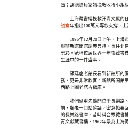
庫；胡德擔負家譜挽救收拾小組
上海藏書樓挽救汗青文獻的
議室
年撥出100萬元專款支撐，
1996年12月20日上午，
舉辦新館開館慶典典禮。長住北
剪彩。號稱位居世界十年夜藏書
生涯中的一件盛事。
顧廷龍老館長看到新館所的
務，更是非常欣喜。新館所開館
西路上圖老館古籍庫。
我們驅車先離開位于長樂路
前，顧老一口姑蘇話，密意扼要回
的長樂路書庫、昔時稱合眾藏書樓
青文獻藏書樓，1962年景為上海