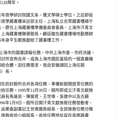
120周年。
燕京年夜學研討院國文系，獲文學碩士學位。之后即投
年夜學藏書樓采訪部主任、上海私立合眾藏書樓總干
后，歷任上海藏書樓準備委員會委員、上海市汗青文
、上海藏書樓聲譽館長。顧廷龍在藏書樓場地勤懇耕
將本身平生都進獻給了藏書樓工作。
力度上海市的圖書諜報任務，中共上海市委、市府決議，
研討所宣佈合并，成為上海市國民當局的一個直屬機
報結合體。因任務需求，我自安徽調回上海任館
所）長。
們在抓好館所合并各項任務、準備新館開放等任務的
任務。1995年12月30日，館所即成立汗青文獻挽
成員有馬遠良、陳燮君、王世偉、吳建中以及古籍
996年1月9日，館所召開汗青文獻挽救任務發動會，
，由黨委副書記王世偉擔負組長，全部挽救任務分階
片挽救收拾小組組長，收拾任務地址設在長樂路書