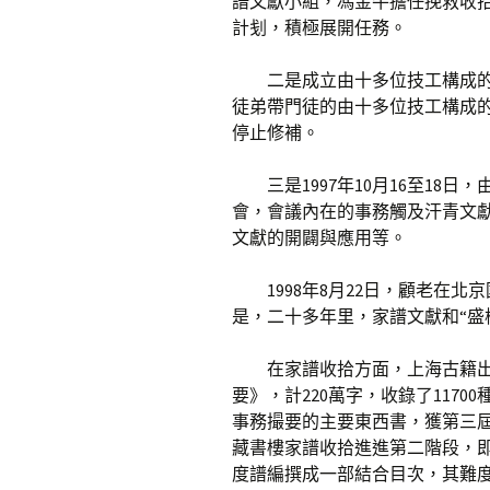
譜文獻小組，馮金牛擔任挽救收拾
計刬，積極展開任務。
二是成立由十多位技工構成
徒弟帶門徒的由十多位技工構成的
停止修補。
三是1997年10月16至1
會，會議內在的事務觸及汗青文
文獻的開闢與應用等。
1998年8月22日，顧老在
是，二十多年里，家譜文獻和“盛
在家譜收拾方面，上海古籍出
要》，計220萬字，收錄了117
事務撮要的主要東西書，獲第三屆
藏書樓家譜收拾進進第二階段，
度譜編撰成一部結合目次，其難度