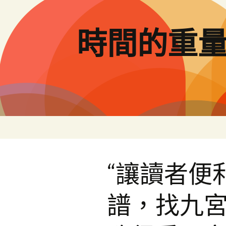
跳
至
主
時間的重
要
內
容
“讓讀者便
譜，找九