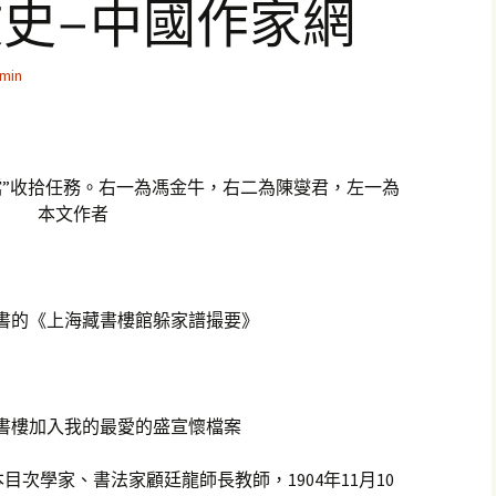
文史–中國作家網
min
檔”收拾任務。右一為馮金牛，右二為陳燮君，左一為
本文作者
年出書的《上海藏書樓館躲家譜撮要》
書樓加入我的最愛的盛宣懷檔案
次學家、書法家顧廷龍師長教師，1904年11月10