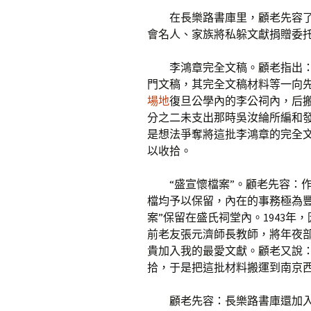
在長樂路書庫里，顧老先容
會名人、家族將私躲文獻捐贈委
李鴻章完全文稿。顧老指出
門文稿，其完全文稿材料等一向
場地
復旦公學內的李公祠內，后
分之二未支出那時吳汝綸所編和
是想法爭奪將這批李鴻章的完全
以收拾。
“盛宣懷檔案”。顧老先容：
檔均予以保留，內在的事務極為
案”保留在盛氏祠堂內。1943
前老友張元濟師長教師，將年夜
貴加入我的最愛文獻。顧老又說：1
拾，于是把這批材料搬運到南京
顧老先容：長樂路書庫還加