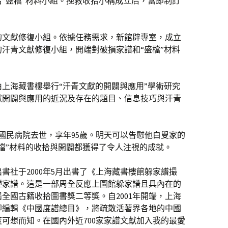
“盛檔”材料小組。挽救收拾小構成立后，當即制訂
的文獻修復小組。依據任務需求，新館辟專室，成立
汗青文獻修復小組，開端對破損家譜和“盛檔”材料
8日，由上海藏書樓舉行“汗青文獻的開闢與應用”學術研究
獻開闢與應用的近況及存在的題目、信息技巧與汗青
北京國民病院去世，享年95歲。明天可以告慰他白叟家的
檔”材料的收拾與開闢都獲得了令人注視的成就。
書社于2000年5月出書了《上海藏書樓館躲家譜撮
00種家譜。這是一部周全反應上圖館躲家譜且具內在的
全國古籍收拾圖書獎二等獎。自2001年開端，上海
即編輯《中國度譜總目》，將疏散活著界各地的中國
可想而知。在國內外近700家家譜文獻加入我的最愛