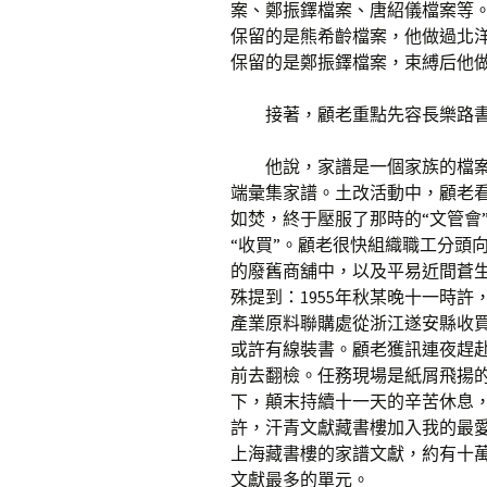
案、鄭振鐸檔案、唐紹儀檔案等
保留的是熊希齡檔案，他做過北
保留的是鄭振鐸檔案，束縛后他
接著，顧老重點先容長樂路
他說，家譜是一個家族的檔
端彙集家譜。土改活動中，顧老
如焚，終于壓服了那時的“文管會
“收買”。顧老很快組織職工分頭
的廢舊商舖中，以及平易近間蒼
殊提到：1955年秋某晚十一時
產業原料聯購處從浙江遂安縣收
或許有線裝書。顧老獲訊連夜趕赴
前去翻檢。任務現場是紙屑飛揚
下，顛末持續十一天的辛苦休息
許，汗青文獻藏書樓加入我的最
上海藏書樓的家譜文獻，約有十
文獻最多的單元。