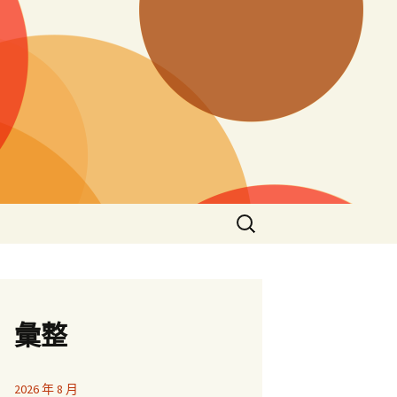
搜
尋
關
鍵
字:
彙整
2026 年 8 月