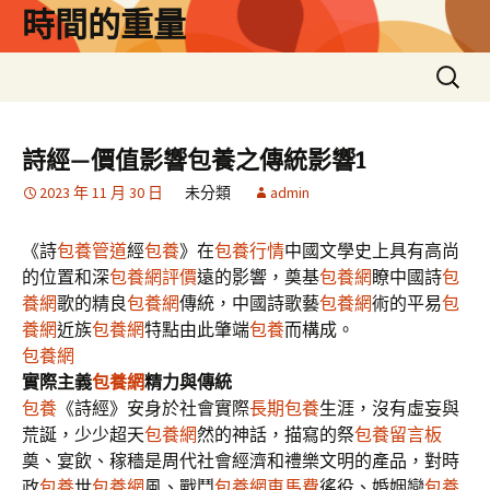
跳
時間的重量
至
主
搜
要
尋
內
關
容
鍵
詩經—價值影響包養之傳統影響1
字:
2023 年 11 月 30 日
未分類
admin
《詩
包養管道
經
包養
》在
包養行情
中國文學史上具有高尚
的位置和深
包養網評價
遠的影響，奠基
包養網
瞭中國詩
包
養網
歌的精良
包養網
傳統，中國詩歌藝
包養網
術的平易
包
養網
近族
包養網
特點由此肇端
包養
而構成。
包養網
實際主義
包養網
精力與傳統
包養
《詩經》安身於社會實際
長期包養
生涯，沒有虛妄與
荒誕，少少超天
包養網
然的神話，描寫的祭
包養留言板
奠、宴飲、稼穡是周代社會經濟和禮樂文明的產品，對時
政
包養
世
包養網
風、戰鬥
包養網車馬費
徭役、婚姻戀
包養