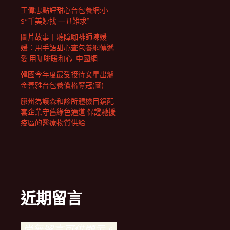
王偉忠點評甜心台包養網:小
S“千美妙找 一丑難求”
圖片故事丨聽障咖啡師陳媛
媛：用手語甜心查包養網傳遞
愛 用咖啡暖和心_中國網
韓國今年度最受接待女星出爐
金善雅台包養價格奪冠(圖)
膠州為護森和診所體檢目鏡配
套企業守舊綠色通道 保證馳援
疫區的醫療物質供給
近期留言
尚無留言可供顯示。