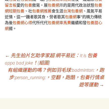
留言板
愛的
包養
敘寫，展
包養網
示的是周代政治狀態
包養
網
短期包養
、社
包養網推薦
會生涯
台灣包養網
、風氣平易
近情，這一“饑者歌其食，勞者歌其
包養網
事”的精力傳統
為後
包養網心得
代所代代
包養網車馬費
繼續和發
包養甜心
網
揚。
文
←
先生拍片乞助李家超 網平易近：It is 包養
appa bad joke！(組圖)
有組織運動的嗎？例如羽毛球:badminton:，跑
章
步:person_running:，空翻，跑酷，包養行情桌
遊等運動
→
導
覽