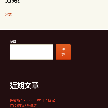
分數
搜尋
搜
尋
近期文章
許耀楠：american250年：國家
性命體的超級實驗